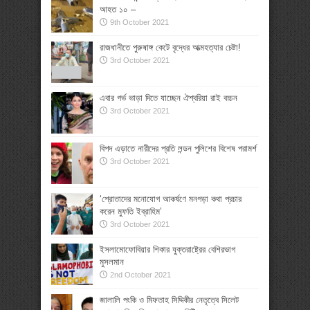
আহত ১০ –
9th October 2021
রাজধানীতে পুরুষাঙ্গ কেটে বৃদ্ধের আত্মহত্যার চেষ্টা!
3rd October 2021
এবার গর্ভ ভাড়া দিতে যাচ্ছেন ঐশ্বরিয়া রাই বচ্চন
3rd October 2021
বিপদ এড়াতে নারীদের প্রতি লন্ডন পুলিশের বিশেষ পরামর্শ
3rd October 2021
‘শ্রোতাদের মনোযোগ আকর্ষণে মনগড়া কথা প্রচার
করেন মুফতি ইব্রাহিম’
3rd October 2021
ইসলামোফোবিয়ার শিকার যুক্তরাষ্ট্রের বেশিরভাগ
মুসলমান
2nd October 2021
জালালি পংকি ও মিফতাহ সিদ্দিকীর নেতৃত্বে সিলেট