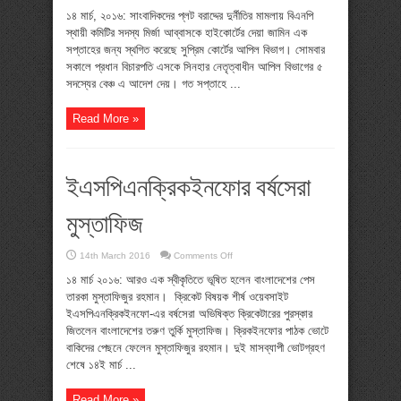
মির্জা
আব্বাসের
১৪ মার্চ, ২০১৬: সাংবাদিকদের প্লট বরাদ্দের দুর্নীতির মামলায় বিএনপি
জামিন
স্থায়ী কমিটির সদস্য মির্জা আব্বাসকে হাইকোর্টের দেয়া জামিন এক
স্থগিত,
কারামুক্তি
সপ্তাহের জন্য স্থগিত করেছে সুপ্রিম কোর্টের আপিল বিভাগ। সোমবার
মিলছে
সকালে প্রধান বিচারপতি এসকে সিনহার নেতৃত্বাধীন আপিল বিভাগের ৫
না
সদস্যের বেঞ্চ এ আদেশ দেয়। গত সপ্তাহে ...
Read More »
ইএসপিএনক্রিকইনফোর বর্ষসেরা
মুস্তাফিজ
on
14th March 2016
Comments Off
ইএসপিএনক্রিকইনফোর
বর্ষসেরা
১৪ মার্চ ২০১৬: আরও এক স্বীকৃতিতে ভূষিত হলেন বাংলাদেশের পেস
মুস্তাফিজ
তারকা মুস্তাফিজুর রহমান। ক্রিকেট বিষয়ক শীর্ষ ওয়েবসাইট
ইএসপিএনক্রিকইনফো-এর বর্ষসেরা অভিষিক্ত ক্রিকেটারের পুরস্কার
জিতলেন বাংলাদেশের তরুণ তুর্কি মুস্তাফিজ। ক্রিকইনফোর পাঠক ভোটে
বাকিদের পেছনে ফেলেন মুস্তাফিজুর রহমান। দুই মাসব্যাপী ভোটগ্রহণ
শেষে ১৪ই মার্চ ...
Read More »