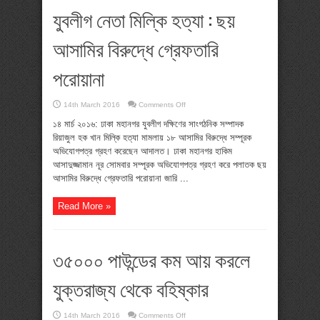
যুবলীগ নেতা মিল্কি হত্যা : ছয়
আসামির বিরুদ্ধে গ্রেফতারি
পরোয়ানা
on
14th March 2016
Comments Off
যুবলীগ
নেতা
১৪ মার্চ ২০১৬: ঢাকা মহানগর যুবলীগ দক্ষিণের সাংগঠনিক সম্পাদক
মিল্কি
রিয়াজুল হক খান মিল্কি হত্যা মামলায় ১৮ আসামির বিরুদ্ধে সম্পূরক
হত্যা
:
অভিযোগপত্র গ্রহণ করেছেন আদালত। ঢাকা মহানগর হাকিম
ছয়
আসামির
আসাদুজ্জামান নূর সোমবার সম্পূরক অভিযোগপত্র গ্রহণ করে পলাতক ছয়
বিরুদ্ধে
আসামির বিরুদ্ধে গ্রেফতারি পরোয়ানা জারি ...
গ্রেফতারি
পরোয়ানা
Read More »
৩৫০০০ পাউন্ডের কম আয় করলে
যুক্তরাজ্য থেকে বহিষ্কার
on
14th March 2016
Comments Off