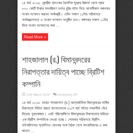
চুরি
১৪ মার্চ ২০১৬: কেন্দ্রীয় ব্যাংকের বৈদেশিক মুদ্রার রিজার্ভ থেকে প্রায়
বিষয়ে
৮০০ কোটি টাকার সমপরিমাণ ডলার চুরির ঘটনা নিয়ে আগামীকাল মঙ্গলবার
অর্থমন্ত্রীর
সংবাদ
সংবাদ সম্মেলন করবেন অর্থমন্ত্রী। এদিন সকাল ১১টায় সচিবালয়ে
সম্মেলন
অর্থমন্ত্রণালয়ে এ সংবাদ সম্মেলন অনুষ্ঠিত হবে। মঙ্গলবার সকাল ১১টার
মঙ্গলবার
দিকে সংবাদ সম্মেলনের কথা ...
Read More »
শাহজালাল (র.) বিমানবন্দরের
নিরাপত্তার দায়িত্ব পাচ্ছে ব্রিটিশ
কম্পানি
on
14th March 2016
Comments Off
শাহজালাল
(র.)
১৪ মার্চ ২০১৬: হযরত শাহজালাল (র.) আন্তর্জাতিক বিমানবন্দরের সার্বিক
বিমানবন্দরের
নিরাপত্তা নিশ্চিত করতে বাংলাদেশকে ৩১শে মার্চ পর্যন্ত সময়সীমা বেঁধে
নিরাপত্তার
দায়িত্ব
দিয়েছে যুক্তরাজ্য। এরই পরিপ্রেক্ষিতে বিমানবন্দরের নিরাপত্তার দায়িত্ব
পাচ্ছে
এক ব্রিটিশ কম্পানিকে দেওয়া হচ্ছে। সোমবার সচিবালয়ে ব্রিটিশ
ব্রিটিশ
কম্পানি
হাইকমিশনার অ্যালিসন ব্লেকের সঙ্গে বৈঠক শেষে সাংবাদিকদের এ কথা
জানান ...