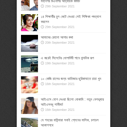
মহানগর বিএনপির আহ্বায়ক কমিটি
29th September 2021
১৪ শিক্ষার্থীর চুল কেটে দেওয়া সেই শিক্ষিকা পদত্যাগ
করলেন
29th September 2021
আমাদের রেহানা আপার কথা
20th September 2021
এ বছরই সিলেটের ধোপাদিঘী পাবে নান্দনিক রূপ
19th September 2021
১০ কেজি চালের জন্য ভাতিজার ছুরিকাঘাতে চাচা খুন
16th September 2021
আইএসে যোগ দেওয়া ছিলো বোকামি : নতুন বেশভূষায়
আইএসবধূ শামীমা!
16th September 2021
যে শহরের বাসিন্দারা সবাই প্লেনের মালিক, চলাচল
আকাশপথে