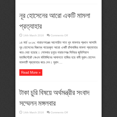
নূর হোসেনের আরো একটি মামলা
প্রত্যাহার
on
14th March 2016
Comments Off
নূর
হোসেনের
১৪ মার্চ ২০১৬: নারায়ণগঞ্জের আলোচিত সাত খুন মামলার প্রধান আসামি
আরো
নূর হোসেনের বিরুদ্ধে দায়েরকৃত আরো একটি চাঁদাবাজির মামলা প্রত্যাহার
একটি
মামলা
করে নেয়া হয়েছে। সোমবার দুপুরে নারায়ণগঞ্জ সিনিয়র জুডিশিয়াল
প্রত্যাহার
ম্যাজিস্ট্রেট কেএম মহিউদ্দিনের আদালতে হাজির হয়ে বাদী মুরাদ হোসেন
মামলাটি প্রত্যাহার করে নেন। মুরাদ ...
Read More »
টাকা চুরি বিষয়ে অর্থমন্ত্রীর সংবাদ
সম্মেলন মঙ্গলবার
on
14th March 2016
Comments Off
টাকা