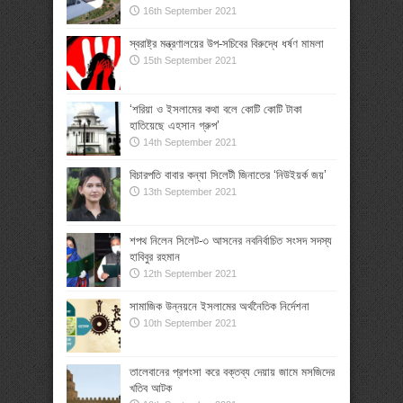
16th September 2021
স্বরাষ্ট্র মন্ত্রণালয়ের উপ-সচিবের বিরুদ্ধে ধর্ষণ মামলা
15th September 2021
‘শরিয়া ও ইসলামের কথা বলে কোটি কোটি টাকা
হাতিয়েছে এহসান গ্রুপ’
14th September 2021
বিচারপতি বাবার কন্যা সিলেটী জিনাতের ‘নিউইয়র্ক জয়’
13th September 2021
শপথ নিলেন সিলেট-৩ আসনের নবনির্বাচিত সংসদ সদস্য
হাবিবুর রহমান
12th September 2021
সামাজিক উন্নয়নে ইসলামের অর্থনৈতিক নির্দেশনা
10th September 2021
তালেবানের প্রশংসা করে বক্তব্য দেয়ায় জামে মসজিদের
খতিব আটক