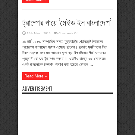
ট্রাম্পের গায়ে ‘মেইড ইন বাংলাদেশ’
on
14th March 2016
Comments Off
ট্রাম্পের
গায়ে
১৪ মার্চ ২০১৬: সাম্প্রতিক সময়ে যুক্তরাষ্ট্রে প্রেসিডেন্ট নির্বাচনের
‘মেইড
প্রচারণায় বাংলাদেশ প্রসঙ্গ এসেছে দুইবার। দুবারই মুসলিমদের নিয়ে
ইন
বাংলাদেশ’
বিরূপ মন্তব্য করে সমালোচনার মুখে পড়া রিপাবলিকান শীর্ষ মনোনয়ন
প্রত্যাশী ডোনাল্ড ট্রাম্পের কল্যাণে। ওহাইও রাজ্যে ৩০ সেকেন্ডের
একটি রাজনৈতিক বিজ্ঞাপন প্রকাশ করা হয়েছে ডোনাল্ড ...
Read More »
ADVERTISEMENT