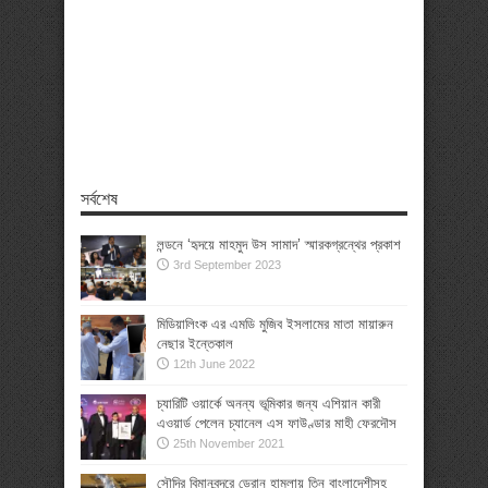
সর্বশেষ
লন্ডনে ‘হৃদয়ে মাহমুদ উস সামাদ’ স্মারকগ্রন্থের প্রকাশ
3rd September 2023
মিডিয়ালিংক এর এমডি মুজিব ইসলামের মাতা মায়ারুন
নেছার ইন্তেকাল
12th June 2022
চ্যারিটি ওয়ার্কে অনন্য ভূমিকার জন্য এশিয়ান কারী
এওয়ার্ড পেলেন চ্যানেল এস ফাউণ্ডার মাহী ফেরদৌস
25th November 2021
সৌদির বিমানবন্দরে ড্রোন হামলায় তিন বাংলাদেশীসহ