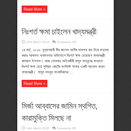
Read More »
নিঃশর্ত ক্ষমা চাইলেন খাদ্যমন্ত্রী
on
14th March 2016
Comments Off
নিঃশর্ত
ক্ষমা
১৪ মার্চ, ২০১৬: যুদ্ধাপরাধী মীর কাসেম আলীর মামলার রায় নিয়ে মন্তব্য
চাইলেন
করায় আদালত অবমাননার অভিযোগে নিঃশর্ত ক্ষমা চেয়েছেন খাদ্যমন্ত্রী
খাদ্যমন্ত্রী
কামরুল ইসলাম। আজ সোমবার আইনজীবী মামুন মাহবুবের মাধ্যমে
নিঃশর্ত ক্ষমা চেয়ে সুপ্রিম কোর্টের সংশ্লিষ্ট শাখায় একটি আবেদন করেন
খাদ্যমন্ত্রী। মামুন মাহবুব সাংবাদিকদের ...
Read More »
মির্জা আব্বাসের জামিন স্থগিত,
কারামুক্তি মিলছে না
on
14th March 2016
Comments Off