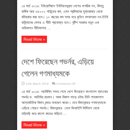
৩৫০০০
পাউন্ডের
১৪ মার্চ ২০১৬: ইউরোপিয়ান ইউনিয়নভুক্ত দেশের নাগরিক নন, কিন্তু
কম
বার্ষিক আয় ৩৫০০০ পাউন্ডের কম, এমন শ্রমিকদের যুক্তরাজ্য থেকে
আয়
করলে
বহিষ্কার করা হবে। ১০ বছরের কম সময় ধরে বৃটেনে বসবাসরত নন-ইইউ
যুক্তরাজ্য
বাসিন্দাদের বেলায় এ নীতি প্রযোজ্য হবে। বৃটিশ সরকার নতুন এক
থেকে
বহিষ্কার
অভিবাসন নীতিমালায় ...
Read More »
দেশে ফিরেছেন গভর্নর, এড়িয়ে
গেলেন গণমাধ্যমকে
on
14th March 2016
Comments Off
দেশে
ফিরেছেন
১৪ মার্চ ২০১৬: নয়াদিল্লি সফর শেষে দেশে ফিরেছেন বাংলাদেশ ব্যাংকের
গভর্নর,
গভর্নর ড. আতিউর রহমান। আজ বিকাল সাড়ে ৪টায় তিনি শাহজালাল
এড়িয়ে
গেলেন
আন্তর্জাতিক বিমান বন্দরে অবতরণ করেন। তবে বিমানবন্দরে গণমাধ্যমকে
গণমাধ্যমকে
এড়িয়ে গেছেন গভর্নর। বিমানবন্দরে নেমে ভিআইপি টার্মিনাল থেকে
তড়িঘড়ি করে কালো কাচের গাড়িতে ...
Read More »