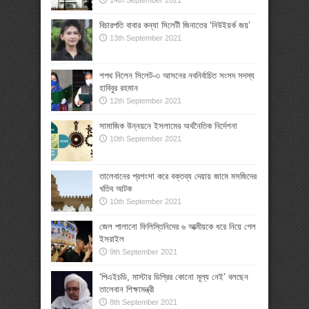
14th September 2021
বিচারপতি বাবার কন্যা সিলেটী জিনাতের ‘নিউইয়র্ক জয়’
13th September 2021
শপথ নিলেন সিলেট-৩ আসনের নবনির্বাচিত সংসদ সদস্য
হাবিবুর রহমান
12th September 2021
সামাজিক উন্নয়নে ইসলামের অর্থনৈতিক নির্দেশনা
10th September 2021
তালেবানের প্রশংসা করে বক্তব্য দেয়ায় জামে মসজিদের
খতিব আটক
10th September 2021
জেল পালানো ফিলিস্তিনিদের ৬ আত্মীয়কে ধরে নিয়ে গেল
ইসরাইল
9th September 2021
‘পিএইচডি, মাস্টার ডিগ্রির কোনো মূল্য নেই’ বলছেন
তালেবান শিক্ষামন্ত্রী
8th September 2021