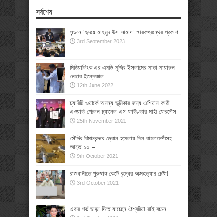
সর্বশেষ
লন্ডনে ‘হৃদয়ে মাহমুদ উস সামাদ’ স্মারকগ্রন্থের প্রকাশ
3rd September 2023
মিডিয়ালিংক এর এমডি মুজিব ইসলামের মাতা মায়ারুন
নেছার ইন্তেকাল
12th June 2022
চ্যারিটি ওয়ার্কে অনন্য ভূমিকার জন্য এশিয়ান কারী
এওয়ার্ড পেলেন চ্যানেল এস ফাউণ্ডার মাহী ফেরদৌস
25th November 2021
সৌদির বিমানবন্দরে ড্রোন হামলায় তিন বাংলাদেশীসহ
আহত ১০ –
9th October 2021
রাজধানীতে পুরুষাঙ্গ কেটে বৃদ্ধের আত্মহত্যার চেষ্টা!
3rd October 2021
এবার গর্ভ ভাড়া দিতে যাচ্ছেন ঐশ্বরিয়া রাই বচ্চন