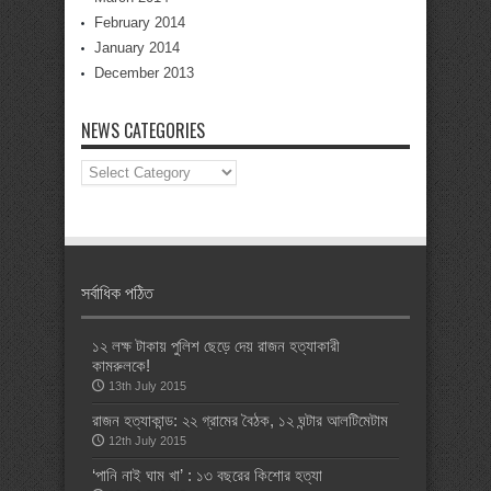
February 2014
January 2014
December 2013
NEWS CATEGORIES
News
Categories
সর্বাধিক পঠিত
১২ লক্ষ টাকায় পুলিশ ছেড়ে দেয় রাজন হত্যাকারী
কামরুলকে!
13th July 2015
রাজন হত্যাকান্ড: ২২ গ্রামের বৈঠক, ১২ ঘন্টার আলটিমেটাম
12th July 2015
‘পানি নাই ঘাম খা’ : ১৩ বছরের কিশোর হত্যা