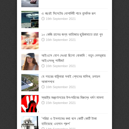
এ বছরই সিলেটের ধোপাদিঘী পাবে নান্দনিক রূপ
19th September 2021
১০ কেজি চালের জন্য ভাতিজার ছুরিকাঘাতে চাচা খুন
16th September 2021
আইএসে যোগ দেওয়া ছিলো বোকামি : নতুন বেশভূষায়
আইএসবধূ শামীমা!
16th September 2021
যে শহরের বাসিন্দারা সবাই প্লেনের মালিক, চলাচল
আকাশপথে
16th September 2021
স্বরাষ্ট্র মন্ত্রণালয়ের উপ-সচিবের বিরুদ্ধে ধর্ষণ মামলা
15th September 2021
‘শরিয়া ও ইসলামের কথা বলে কোটি কোটি টাকা
হাতিয়েছে এহসান গ্রুপ’