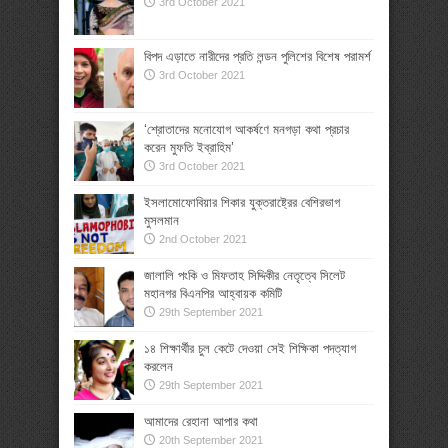
3rd October 2021
বিপদ এড়াতে নারীদের প্রতি লন্ডন পুলিশের বিশেষ পরামর্শ
3rd October 2021
‘শ্রোতাদের মনোযোগ আকর্ষণে মনগড়া কথা প্রচার
করেন মুফতি ইব্রাহিম’
3rd October 2021
ইসলামোফোবিয়ার শিকার যুক্তরাষ্ট্রের বেশিরভাগ
মুসলমান
2nd October 2021
জালালি পংকি ও মিফতাহ সিদ্দিকীর নেতৃত্বে সিলেট
মহানগর বিএনপির আহ্বায়ক কমিটি
29th September 2021
১৪ শিক্ষার্থীর চুল কেটে দেওয়া সেই শিক্ষিকা পদত্যাগ
করলেন
29th September 2021
আমাদের রেহানা আপার কথা
20th September 2021