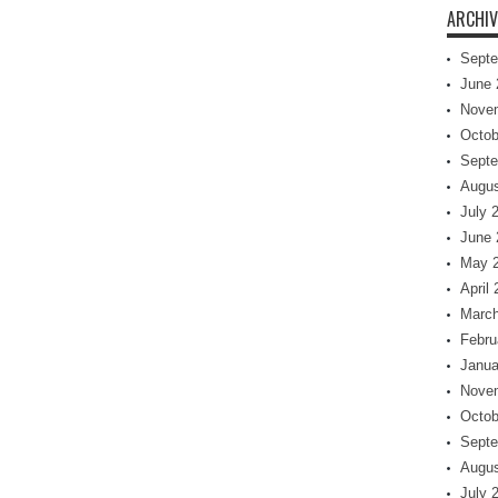
ARCHIV
Septe
June 
Nove
Octob
Septe
Augus
July 
June 
May 
April
March
Febru
Janua
Nove
Octob
Septe
Augus
July 