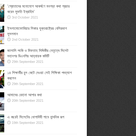
‘শ্রোতাদের মনোযোগ আকর্ষণে মনগড়া কথা প্রচার
করেন মুফতি ইব্রাহিম’
3rd October 2021
ইসলামোফোবিয়ার শিকার যুক্তরাষ্ট্রের বেশিরভাগ
মুসলমান
2nd October 2021
জালালি পংকি ও মিফতাহ সিদ্দিকীর নেতৃত্বে সিলেট
মহানগর বিএনপির আহ্বায়ক কমিটি
29th September 2021
১৪ শিক্ষার্থীর চুল কেটে দেওয়া সেই শিক্ষিকা পদত্যাগ
করলেন
29th September 2021
আমাদের রেহানা আপার কথা
20th September 2021
এ বছরই সিলেটের ধোপাদিঘী পাবে নান্দনিক রূপ
19th September 2021