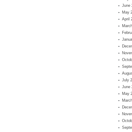
June 
May 
April
March
Febru
Janua
Dece
Nove
Octob
Septe
Augus
July 
June 
May 
March
Dece
Nove
Octob
Septe