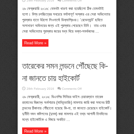
on
29th February 2016
Comments Off
অবশেষে
ডি
২৯ ফেব্রুয়ারি ২০১৬: যেমনটা ধারণা করা হয়েছিলো ঠিক তেমনটাই
ক্যাপ্রিও’র
হলো। বিশ্ব চলচ্চিত্রের সবচেয়ে মর্যাদাপূর্ণ অস্কার এর সেরা অভিনেতার
হাতে
উঠলো
পুরস্কার হাতে উঠলো লিওনার্দো ডিক্যাপ্রিওর। ‘রেভেন্যান্ট’ ছবিতে
অস্কার
অসাধারণ অভিনয়ের জন্য এই পুরস্কার পেয়েছেন তিনি। তার এবার
সেরা অভিনেতার পুরস্কার জয়ের মধ্য দিয়ে ভক্ত-সমর্থকদের ...
Read More »
তারেকের সমন লন্ডনে পৌঁছেছে কি-
না জানতে চায় হাইকোর্ট
on
28th February 2016
Comments Off
তারেকের
সমন
২৯ ফেব্রুয়ারী, ২০১৬: বিএনপির সিনিয়র ভাইস চেয়ারম্যান তারেক
লন্ডনে
রহমানের বিরুদ্ধে অর্থপাচার (মানিলন্ডারিং) মামলায় জারি করা সমনের চিঠি
পৌঁছেছে
কি-
লন্ডনের ঠিকানায় পৌঁছানো হয়েছে কি-না, তা জানতে চেয়েছেন হাইকোর্ট।
না
দুর্নীতি দমন কমিশনের (দুদক) করা মামলার এই তথ্য আগামী তিনদিনের
জানতে
চায়
মধ্যে হাইকোর্টকে এ বিষয়ে অবহিত ...
হাইকোর্ট
Read More »