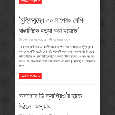
Read More »
‘মুক্তিযুদ্ধে ৩০ লাখেরও বেশি
বাঙালিকে হত্যা করা হয়েছে’
on
29th February 2016
Comments Off
‘মুক্তিযুদ্ধে
৩০
২৯ ফেব্রুয়ারি ২০১৬: স্বাধীনতার চার দশক পরে একাত্তরে মুক্তিযুদ্ধে
লাখেরও
কত লোক শহীদ হয়েছিলেন এই প্রশ্নটি নতুন করে ভাবাচ্ছে বাঙালিদের।
বেশি
বাঙালিকে
আন্তর্জাতিক অপরাধ ট্রাইব্যুনালের তদন্ত ইঙ্গিত দিচ্ছে ৩০ লাখ নয় বরং
হত্যা
তারও বেশি বাঙালিকে হত্যা করা হয়েছে সে সময়। মুক্তিযুদ্ধ গবেষকদের
করা
হয়েছে’
মতও ...
Read More »
অবশেষে ডি ক্যাপ্রিও’র হাতে
উঠলো অস্কার