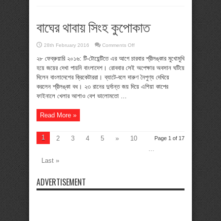
বাঘের থাবায় সিংহ কুপোকাত
on
28th February 2016
Comments Off
বাঘের
থাবায়
২৮ ফেব্রুয়ারি ২০১৬: টি-টোয়েন্টিতে এর আগে চারবার শ্রীলঙ্কার মুখোমুখি
সিংহ
হয়ে জয়ের দেখা পায়নি বাংলাদেশ। রোববার সেই অপেক্ষার অবসান ঘটিয়ে
কুপোকাত
দিলেন বাংলাদেশের ক্রিকেটাররা। ব্যাটে-বলে দারুণ নৈপুণ্য দেখিয়ে
করলেন শ্রীলঙ্কা বধ। ২৩ রানের দুর্দান্ত জয় দিয়ে এশিয়া কাপের
ফাইনালে খেলার আশাও বেশ ভালোমতো ...
Read More »
1
2
3
4
5
»
10
Page 1 of 17
...
Last »
ADVERTISEMENT