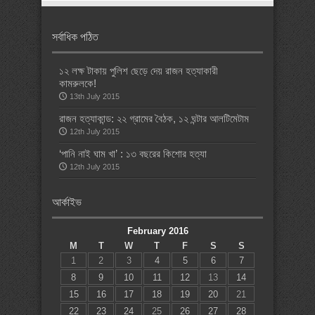
সর্বাধিক পঠিত
১২ লক্ষ টাকায় পুলিশ ছেড়ে দেয় রাজন হত্যাকারী
কামরুলকে!
13th July 2015
রাজন হত্যাকান্ড: ২২ গ্রামের বৈঠক, ১২ ঘন্টার আলটিমেটাম
12th July 2015
‘পানি নাই ঘাম খা’ : ১৩ বছরের কিশোর হত্যা
12th July 2015
আর্কাইভ
February 2016
M
T
W
T
F
S
S
1
2
3
4
5
6
7
8
9
10
11
12
13
14
15
16
17
18
19
20
21
22
23
24
25
26
27
28