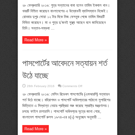
পুত্র
সন্তানের
২৮ ফেব্রুয়ারি ২০১৬: পুত্র সন্তানের বাবা হলেন তামিম ইকবাল খান।
বাবা
খবরটি নিশ্চিত করেছেন বাংলাদেশের এ উদ্বোধনী ব্যাটসম্যান নিজেই।
হলেন
তামিম
রোববার দুপুর সোয়া ১২ টার দিকে নিজ ফেসবুক পেজে তামিম বিষয়টি
ইকবাল
নিশ্চিত করেছেন। মা ও পুত্র দু’জনই সুস্থ্য আছেন বলে জানিয়েছেন
তিনি। সন্তান-সম্ভবা ...
Read More »
পাসপোর্টের আবেদনে সত্যায়ন শর্ত
উঠে যাচ্ছে
on
28th February 2016
Comments Off
পাসপোর্টের
আবেদনে
২৮ ফেব্রুয়ারি ২০১৬: মেশিন রিডেবল পাসপোর্টের (এমআরপি) সত্যায়ন
সত্যায়ন
শর্ত উঠে যাচ্ছে। বহিরাগমন ও পাসপোর্ট অধিদপ্তরের পাঠানো সুপারিশের
শর্ত
উঠে
ভিত্তিতে এ সিদ্ধান্ত নেয়ার প্রক্রিয়া শুরু করেছে স্বরাষ্ট্র মন্ত্রণালয়।
যাচ্ছে
চলছে ফাইল চালাচালি। পাসপোর্ট অধিদপ্তর সূত্রে জানা গেছে,
বাংলাদেশ পাসপোর্ট রুলস ১৯৭৪-এর ৪(২) অনুচ্ছেদ অনুযায়ী ...
Read More »