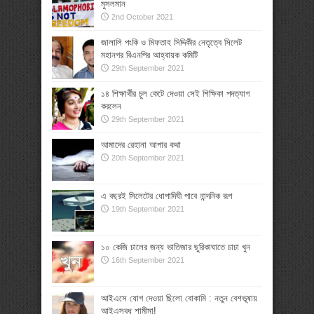
মুসলমান
2nd October 2021
জালালি পংকি ও মিফতাহ সিদ্দিকীর নেতৃত্বে সিলেট
মহানগর বিএনপির আহ্বায়ক কমিটি
29th September 2021
১৪ শিক্ষার্থীর চুল কেটে দেওয়া সেই শিক্ষিকা পদত্যাগ
করলেন
29th September 2021
আমাদের রেহানা আপার কথা
20th September 2021
এ বছরই সিলেটের ধোপাদিঘী পাবে নান্দনিক রূপ
19th September 2021
১০ কেজি চালের জন্য ভাতিজার ছুরিকাঘাতে চাচা খুন
16th September 2021
আইএসে যোগ দেওয়া ছিলো বোকামি : নতুন বেশভূষায়
আইএসবধূ শামীমা!