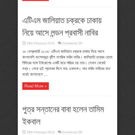
এটিএম জালিয়াত চক্রকে ঢাকায়
নিয়ে আসে লন্ডন প্রবাসী নাবির
on
28th February 2016
Comments Off
এটিএম
জালিয়াত
২৮ ফেব্রুয়ারি ২০১৬: এটিএম জালিয়াত চক্রকে ঢাকায় নিয়ে আসে
চক্রকে
বাংলাদেশি বংশোদ্ভূত বৃটিশ নাগরিক ফরিদ নাবির। জালিয়াতি চক্রের হোতা
ঢাকায়
নিয়ে
পিটারের সঙ্গে ইউরোপের একটি বারে পরিচয় হয় তার। সেখান থেকেই
আসে
সখ্য। শেষে দুই প্রতারক মিশে যায় একসঙ্গে। পরে ফরিদ নাবিরের হাত
লন্ডন
প্রবাসী
ধরেই বাংলাদেশে ...
নাবির
Read More »
পুত্র সন্তানের বাবা হলেন তামিম
ইকবাল
on
28th February 2016
Comments Off