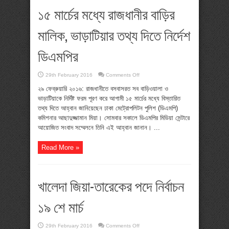
১৫ মার্চের মধ্যে রাজধানীর বাড়ির
মালিক, ভাড়াটিয়ার তথ্য দিতে নির্দেশ
ডিএমপির
on
29th February 2016
Comments Off
১৫
মার্চের
২৯ ফেব্রুয়ারি ২০১৬: রাজধানীতে বসবাসরত সব বাড়িওয়ালা ও
মধ্যে
ভাড়াটিয়াকে নির্দিষ্ট ফরম পূরণ করে আগামী ১৫ মার্চের মধ্যে বিস্তারিত
রাজধানীর
বাড়ির
তথ্য দিতে আহ্বান জানিয়েছেন ঢাকা মেট্রোপলিটন পুলিশ (ডিএমপি)
মালিক,
কমিশনার আছাদুজ্জামান মিয়া। সোমবার সকালে ডিএমপির মিডিয়া সেন্টারে
ভাড়াটিয়ার
তথ্য
আয়োজিত সংবাদ সম্মেলনে তিনি এই আহ্বান জানান। ...
দিতে
নির্দেশ
ডিএমপির
Read More »
খালেদা জিয়া-তারেকের পদে নির্বাচন
১৯ শে মার্চ
on
29th February 2016
Comments Off