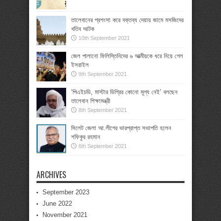
তালেবানের প্রশংসা করে বক্তব্য দেয়ায় জামে মসজিদের
খতিব আটক
10th September 2021
জেল পালানো ফিলিস্তিনিদের ৬ আত্মীয়কে ধরে নিয়ে গেল
ইসরাইল
9th September 2021
‘পিএইচডি, মাস্টার ডিগ্রির কোনো মূল্য নেই’ বলছেন
তালেবান শিক্ষামন্ত্রী
8th September 2021
সিলেট জেলা আ.লীগের ভারপ্রাপ্ত সভাপতি হলেন
শফিকুর রহমান
6th September 2021
ARCHIVES
September 2023
June 2022
November 2021