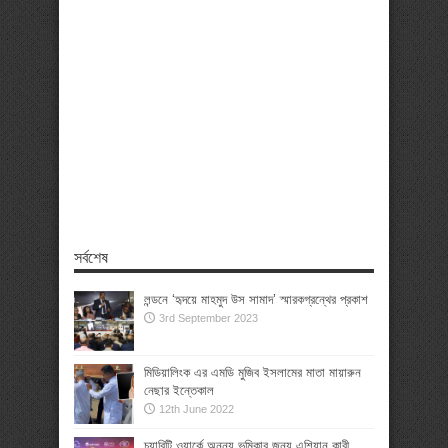
সর্বশেষ
লন্ডনে ‘হৃদয়ে মাহমুদ উস সামাদ’ স্মারকগ্রন্থের প্রকাশ
3rd September 2023
মিডিয়ালিংক এর এমডি মুজিব ইসলামের মাতা মায়ারুন
নেছার ইন্তেকাল
12th June 2022
চ্যারিটি ওয়ার্কে অনন্য ভূমিকার জন্য এশিয়ান কারী