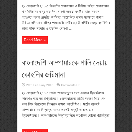
খালেদা
জিয়া-
২৯ ফেব্রুয়ারি ২০১৬: বিএনপির চেয়ারম্যান ও সিনিয়র ভাইস চেয়ারম্যান
তারেকের
পদে নির্বাচনের জন্য তফসিল ঘোষণা করেছে দলটি। আজ সকালে
পদে
নির্বাচন
নয়াপল্টনে দলের কেন্দ্রীয় কার্যালয়ে আয়োজিত সংবাদ সম্মেলনে প্রধান
১৯
নির্বাচন কমিশনার দায়িত্ব পালনকারী দলটির স্থায়ী কমিটির সদস্য ব্যারিস্টার
শে
মার্চ
জমির উদ্দিন সরকার এ তফসিল ঘোষণা ...
Read More »
বাংলাদেশি আম্পায়ারকে গালি দেয়ায়
কোহলির জরিমানা
on
29th February 2016
Comments Off
বাংলাদেশি
আম্পায়ারকে
২৯ ফেব্রুয়ারি ২০১৬: মাঠের পারফরমেন্সের সঙ্গে একজন ক্রিকেটারের
গালি
আচরণও হতে হয় বিশ্বমানের। খেলোয়াড়দের মাঠের আরচণ নিয়ে বেশ
দেয়ায়
কোহলির
কড়া বিশ্ব ক্রিকেটের নিয়ন্ত্রক সংস্থা আইসিসিও। মাঠের বড়কর্তা
জরিমানা
আম্পায়াররা যে সিদ্ধান্ত নেবেন তাতেই সন্তুষ্ট থাকতে হবে
ক্রিকেটারদের। আম্পায়ারদের সিদ্ধান্ত নিয়ে অশোভন কোনো প্রতিক্রিয়া
...