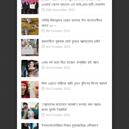
এওয়ার্ড পেলেন চ্যানেল এস ফাউণ্ডার মাহী ফেরদৌস
25th November 2021
সৌদির বিমানবন্দরে ড্রোন হামলায় তিন বাংলাদেশীসহ
আহত ১০ –
9th October 2021
রাজধানীতে পুরুষাঙ্গ কেটে বৃদ্ধের আত্মহত্যার চেষ্টা!
3rd October 2021
এবার গর্ভ ভাড়া দিতে যাচ্ছেন ঐশ্বরিয়া রাই বচ্চন
3rd October 2021
বিপদ এড়াতে নারীদের প্রতি লন্ডন পুলিশের বিশেষ পরামর্শ
3rd October 2021
‘শ্রোতাদের মনোযোগ আকর্ষণে মনগড়া কথা প্রচার
করেন মুফতি ইব্রাহিম’
3rd October 2021
ইসলামোফোবিয়ার শিকার যুক্তরাষ্ট্রের বেশিরভাগ