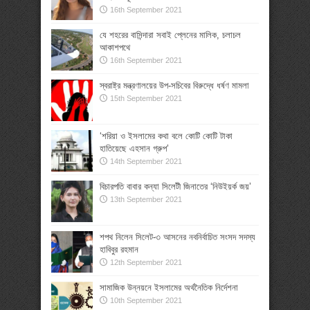
16th September 2021
যে শহরের বাসিন্দারা সবাই প্লেনের মালিক, চলাচল
আকাশপথে
16th September 2021
স্বরাষ্ট্র মন্ত্রণালয়ের উপ-সচিবের বিরুদ্ধে ধর্ষণ মামলা
15th September 2021
‘শরিয়া ও ইসলামের কথা বলে কোটি কোটি টাকা
হাতিয়েছে এহসান গ্রুপ’
14th September 2021
বিচারপতি বাবার কন্যা সিলেটী জিনাতের ‘নিউইয়র্ক জয়’
13th September 2021
শপথ নিলেন সিলেট-৩ আসনের নবনির্বাচিত সংসদ সদস্য
হাবিবুর রহমান
12th September 2021
সামাজিক উন্নয়নে ইসলামের অর্থনৈতিক নির্দেশনা
10th September 2021