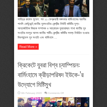
সংবর্ধনা
সাহিদুর রহমান সুহেল: গত ১১ ফেব্রুয়ারী মঙ্গলবার বার্মিংহামের স্থানীয়
পানসি রেস্টুরেন্টে,জাতীয় যুবসংহতির কেন্দ্রীয় নির্বাহী কমিটির যুগ্ন-
আন্তর্জাতিক বিষয়ক সম্পাদক ও আহ্বায়ক যুক্তরাজ্য শাখা জাতীয় যুব
সংহতির মনসুর আলম জাতীয় পার্টির কেন্দ্রীয় কমিটির সদস্য নির্বাচিত হওয়ায়
মিডল্যান্ডস যুব সংহতি এবং বার্মিংহাম ...
Read More »
ক্রিকেটে যুবরা বিশ্ব চ্যাম্পিয়ন:
বার্মিংহামে ক্রীড়াপরিষদ ইউকে-’র
উদ্যোগে মিষ্টিমুখ
on
9th February 2020
Comments Off
ক্রিকেটে
যুবরা
বিশ্ব
চ্যাম্পিয়ন:
বার্মিংহামে