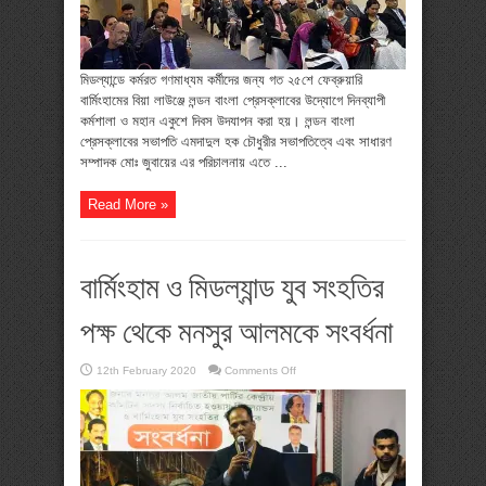
একুশে
উদযাপন
মিডল্যান্ডে কর্মরত গণমাধ্যম কর্মীদের জন্য গত ২৫শে ফেব্রুয়ারি
বার্মিংহামের বিয়া লাউঞ্জে লন্ডন বাংলা প্রেসক্লাবের উদ্যোগে দিনব্যাপী
কর্মশালা ও মহান একুশে দিবস উদযাপন করা হয়। লন্ডন বাংলা
প্রেসক্লাবের সভাপতি এমদাদুল হক চৌধুরীর সভাপতিত্বে এবং সাধারণ
সম্পাদক মোঃ জুবায়ের এর পরিচালনায় এতে ...
Read More »
বার্মিংহাম ও মিডল্যান্ড যুব সংহতির
পক্ষ থেকে মনসুর আলমকে সংবর্ধনা
on
12th February 2020
Comments Off
বার্মিংহাম
ও
মিডল্যান্ড
যুব
সংহতির
পক্ষ
থেকে
মনসুর
আলমকে