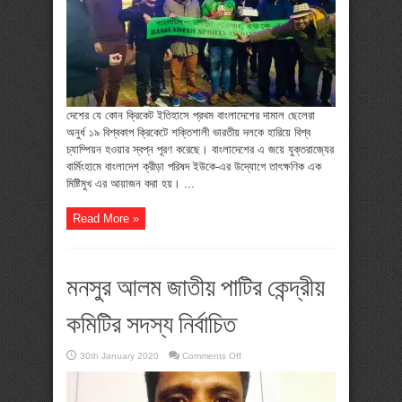
ক্রীড়াপরিষদ
ইউকে-’র
উদ্যোগে
মিষ্টিমুখ
দেশের যে কোন ক্রিকেট ইতিহাসে প্রথম বাংলাদেশের দামাল ছেলেরা
অনুর্ধ ১৯ বিশ্বকাপ ক্রিকেটে শক্তিশালী ভারতীয় দলকে হারিয়ে বিশ্ব
চ্যাম্পিয়ন হওয়ার স্বপ্ন পূরণ করেছে। বাংলাদেশের এ জয়ে যুক্তরাজ্যের
বার্মিংহামে বাংলাদেশ ক্রীড়া পরিষদ ইউকে-এর উদ্যোগে তাৎক্ষণিক এক
মিষ্টিমুখ এর আয়াজন করা হয়। ...
Read More »
মনসুর আলম জাতীয় পাটির কেন্দ্রীয়
কমিটির সদস্য নির্বাচিত
on
30th January 2020
Comments Off
মনসুর
আলম
জাতীয়
পাটির