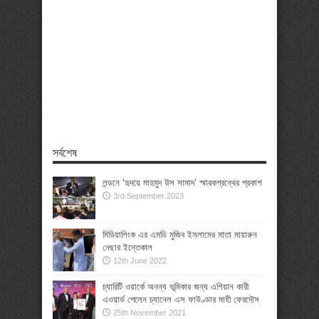
সর্বশেষ
লন্ডনে ‘হৃদয়ে মাহমুদ উস সামাদ’ স্মারকগ্রন্থের প্রকাশ
3rd September 2023
মিডিয়ালিংক এর এমডি মুজিব ইসলামের মাতা মায়ারুন
নেছার ইন্তেকাল
12th June 2022
চ্যারিটি ওয়ার্কে অনন্য ভূমিকার জন্য এশিয়ান কারী
এওয়ার্ড পেলেন চ্যানেল এস ফাউণ্ডার মাহী ফেরদৌস
25th November 2021