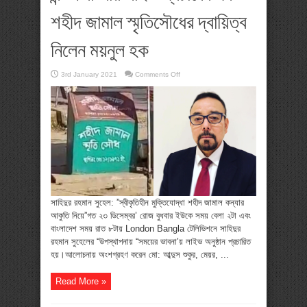
শহীদ জামাল স্মৃতিসৌধের দ্বায়িত্ব
নিলেন ময়নুল হক
on
3rd January 2021
Comments Off
লন্ডন
বাংলায়
লাইভ
প্রচারের
পর
শহীদ
জামাল
স্মৃতিসৌধের
দ্বায়িত্ব
নিলেন
ময়নুল
হক
সাহিদুর রহমান সুহেল: ”স্বীকৃতিহীন মুক্তিযোদ্ধা শহীদ জামাল কন্যার
আকুতি নিয়ে”গত ২৩ ডিসেম্বর’ রোজ বুধবার ইউকে সময় বেলা ২টা এবং
বাংলাদেশ সময় রাত ৮টায় London Bangla টেলিভিশনে সাহিদুর
রহমান সুহেলের “উপস্থাপনায় “সময়ের ভাবনা’য় লাইভ অনুষ্ঠান প্রচারিত
হয়।আলোচনায় অংশগ্রহণ করেন মো: আব্দুস শুকুর, মেয়র, ...
Read More »