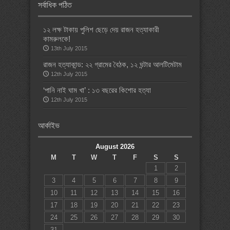
সর্বাধিক পঠিত
১২ লক্ষ টাকায় পুলিশ ছেড়ে দেয় রাজন হত্যাকারী
কামরুলকে!
13th July 2015
রাজন হত্যাকান্ড: ২২ গ্রামের বৈঠক, ১২ ঘন্টার আলটিমেটাম
12th July 2015
‘পানি নাই ঘাম খা’ : ১৩ বছরের কিশোর হত্যা
12th July 2015
আর্কাইভ
August 2026
M
T
W
T
F
S
S
1
2
3
4
5
6
7
8
9
10
11
12
13
14
15
16
17
18
19
20
21
22
23
24
25
26
27
28
29
30
31