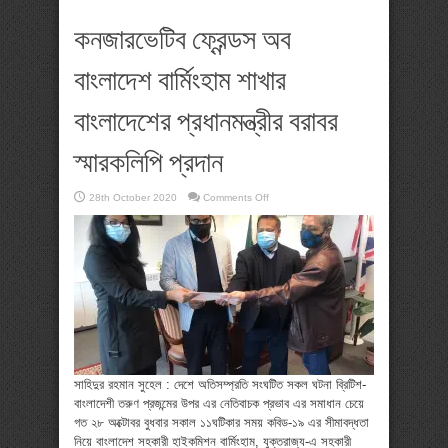
কনজারভেটিব ফ্রেন্ডস অব
বাংলাদেশ বার্মিংহাম শাখার
বাংলাদেশের প্রধানমন্ত্রীর বরাবর
স্মারকলিপি প্রদান
on
28th October 2020
Comments Off
কনজারভেটিব
ফ্রেন্ডস
অব
বাংলাদেশ
বার্মিংহাম
শাখার
বাংলাদেশের
প্রধানমন্ত্রীর
বরাবর
স্মারকলিপি
প্রদান
সাহিদুর রহমান সুহেল : দেশে অতিসম্প্রতি সংঘটিত সকল ঘটনা ব্রিটিশ-
বাংলাদেশী তরুণ প্রজন্মের উপর এর নেতিবাচক প্রভাব এর সমাধান চেয়ে
গত ২৮ অক্টোবর বুধবার সকাল ১১ঘটিকার সময় কবিড-১৯ এর সীমাবদ্ধতা
নিয়ে বাংলাদেশ সহকারী হাইকমিশন বার্মিংহাম, যুক্তরাজ্য-এ সহকারী