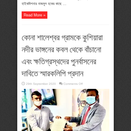
হাইকমিশনার নাজমুল হকের কাছে ...
Read More »
কোনা শালেশ্বর গ্রামকে কুশিয়ারা
নদীর ভাঙ্গনের কবল থেকে বাঁচানো
এবং ক্ষতিগ্রস্থদের পুনর্বাসনের
দাবিতে স্মারকলিপি প্রদান
on
29th September 2020
Comments Off
কোনা
শালেশ্বর
গ্রামকে
কুশিয়ারা
নদীর
ভাঙ্গনের
কবল
থেকে
বাঁচানো
এবং
ক্ষতিগ্রস্থদের
পুনর্বাসনের
দাবিতে