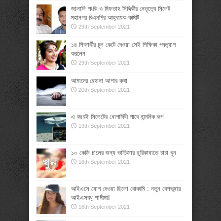
জালালি পংকি ও মিফতাহ সিদ্দিকীর নেতৃত্বে সিলেট
মহানগর বিএনপির আহ্বায়ক কমিটি
29th September 2021
১৪ শিক্ষার্থীর চুল কেটে দেওয়া সেই শিক্ষিকা পদত্যাগ
করলেন
29th September 2021
আমাদের রেহানা আপার কথা
20th September 2021
এ বছরই সিলেটের ধোপাদিঘী পাবে নান্দনিক রূপ
19th September 2021
১০ কেজি চালের জন্য ভাতিজার ছুরিকাঘাতে চাচা খুন
16th September 2021
আইএসে যোগ দেওয়া ছিলো বোকামি : নতুন বেশভূষায়
আইএসবধূ শামীমা!
16th September 2021