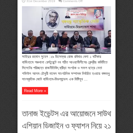
on
31st December 2019
Comments Off
নাদেল
সাংগঠনিক
সম্পাদক
নির্বাচিত
হওয়ায়
বঙ্গবন্ধু
সাংস্কৃতিক
জোট
বার্মিংহাম-
মিডল্যান্ডসের
মিষ্টিমুখ
সাহিদুর রহমান সুহেল :২৯ ডিসেম্বর রোজ রবিবার বেলা ১ ঘটিকায়
বার্মিংহামে পঞ্চখানা রেস্টুরেন্টে নব গঠিত আওয়ামীলীগের কেন্দ্রীয় কমিটিতে
সিলেটের পরিচ্ছন্ন রাজনীতিবিদ,ক্রীড়া সংগঠক ও সফল ছাত্র নেতা
শফিউল আলম চৌধুরী নাদেল সাংগঠনিক সম্পাদক নির্বাচিত হওয়ায় বঙ্গবন্ধু
সাংস্কৃতিক জোট বার্মিংহাম-মিডল্যান্ডস এক মিষ্টিমুখ ...
Read More »
তানাজ ইভেন্টস এর আয়োজনে সাউথ
এশিয়ান ডিজাইন ও ফ্যাশন নিয়ে ২১