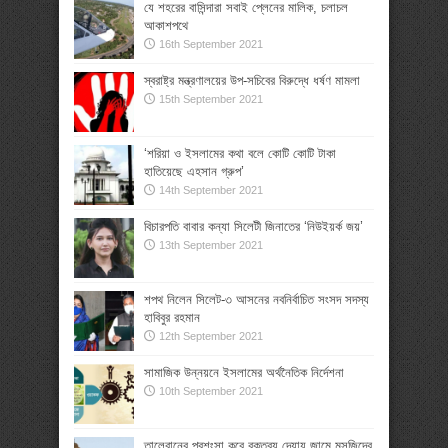
যে শহরের বাসিন্দারা সবাই প্লেনের মালিক, চলাচল
আকাশপথে
16th September 2021
স্বরাষ্ট্র মন্ত্রণালয়ের উপ-সচিবের বিরুদ্ধে ধর্ষণ মামলা
15th September 2021
‘শরিয়া ও ইসলামের কথা বলে কোটি কোটি টাকা
হাতিয়েছে এহসান গ্রুপ’
14th September 2021
বিচারপতি বাবার কন্যা সিলেটী জিনাতের ‘নিউইয়র্ক জয়’
13th September 2021
শপথ নিলেন সিলেট-৩ আসনের নবনির্বাচিত সংসদ সদস্য
হাবিবুর রহমান
12th September 2021
সামাজিক উন্নয়নে ইসলামের অর্থনৈতিক নির্দেশনা
10th September 2021
তালেবানের প্রশংসা করে বক্তব্য দেয়ায় জামে মসজিদের