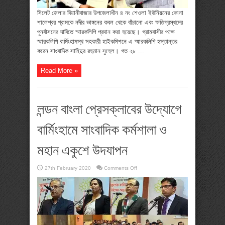
স্মারকলিপি
প্রদান
সিলেট জেলার বিয়ানীবাজার উপজেলাধীন ৪ নং শেওলা ইউনিয়নের কোনা
শালেশ্বর গ্রামকে নদীর ভাঙ্গনের কবল থেকে বাঁচানো এবং ক্ষতিগ্রস্থদের
পুনর্বাসনের দাবিতে স্মারকলিপি প্রদান করা হয়েছে। গ্রামবাসীর পক্ষে
স্মারকলিপি বার্মিংহামস্থ সহকারী হাইকমিশনে এ স্মারকলিপি হস্তান্তর
করেন সাংবাদিক সাহিদুর রহমান সুহেল। গত ২৮ ...
Read More »
লন্ডন বাংলা প্রেসক্লাবের উদ্যোগে
বার্মিংহামে সাংবাদিক কর্মশালা ও
মহান একুশে উদযাপন
on
27th February 2020
Comments Off
লন্ডন
বাংলা
প্রেসক্লাবের
উদ্যোগে
বার্মিংহামে
সাংবাদিক
কর্মশালা
ও
মহান