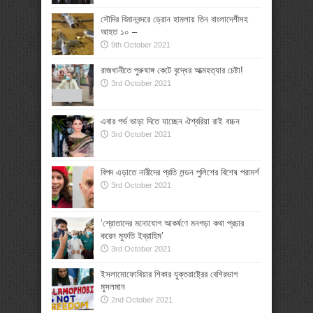
সৌদির বিমানবন্দরে ড্রোন হামলায় তিন বাংলাদেশীসহ
আহত ১০ –
9th October 2021
রাজধানীতে পুরুষাঙ্গ কেটে বৃদ্ধের আত্মহত্যার চেষ্টা!
3rd October 2021
এবার গর্ভ ভাড়া দিতে যাচ্ছেন ঐশ্বরিয়া রাই বচ্চন
3rd October 2021
বিপদ এড়াতে নারীদের প্রতি লন্ডন পুলিশের বিশেষ পরামর্শ
3rd October 2021
‘শ্রোতাদের মনোযোগ আকর্ষণে মনগড়া কথা প্রচার
করেন মুফতি ইব্রাহিম’
3rd October 2021
ইসলামোফোবিয়ার শিকার যুক্তরাষ্ট্রের বেশিরভাগ
মুসলমান
2nd October 2021