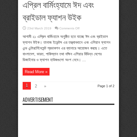
এপ্রিল বার্মিংহ্যামে ঈদ এবং
ব্রাইডাল ফ্যাশন উইক
on
23rd March 2019
Comments Off
তানাজ
ইভেন্টস
আগামী ২১ এপ্রিল বার্মিংহামে অনুষ্ঠিত হতে যাচ্ছে ঈদ এবং ব্রাইডাল
এর
ফ্যাশন উইক। তানাজ ইভেন্টস এর তত্ত্বাবধানে এবং এশিয়ান ফ্যাশন
আয়োজনে
সাউথ
এন্ড এন্টারটেইনমেন্ট প্রডাকশন এর ব্যানারে আয়োজন করছে। এতে
এশিয়ান
বাংলাদেশ, ভারত, পাকিস্তান তথা দক্ষিন এশিয়ার বিভিন্ন দেশের
ডিজাইন
ও
ডিজাইনার ও ফ্যাশন হাউজগুলো অংশ নেবে। ...
ফ্যাশন
নিয়ে
২১
Read More »
এপ্রিল
বার্মিংহ্যামে
ঈদ
এবং
1
2
»
Page 1 of 2
ব্রাইডাল
ফ্যাশন
উইক
ADVERTISEMENT