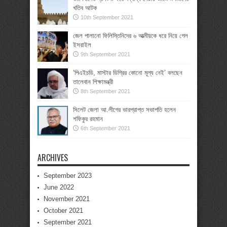
খতিব আটক
10th September 2021
জেল পালানো ফিলিস্তিনিদের ৬ আত্মীয়কে ধরে নিয়ে গেল
ইসরাইল
9th September 2021
‘পিএইচডি, মাস্টার ডিগ্রির কোনো মূল্য নেই’ বলছেন
তালেবান শিক্ষামন্ত্রী
8th September 2021
সিলেট জেলা আ.লীগের ভারপ্রাপ্ত সভাপতি হলেন
শফিকুর রহমান
6th September 2021
ARCHIVES
September 2023
June 2022
November 2021
October 2021
September 2021