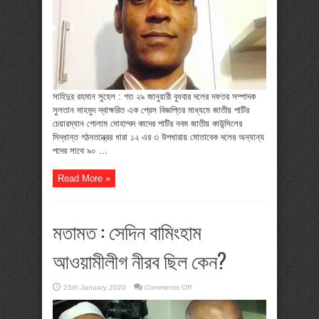
কেন্দ্রীয়
কমিটির
সদস্য
নির্বাচিত
সাহিদুর রহমান সুহেল : গত ২৯ জানুয়ারী বুধবার দলের দফতর সম্পাদক
সুলতান মাহমুদ স্বাক্ষরিত এক প্রেস বিজ্ঞপ্তির মাধ্যমে জাতীয় পাটির
চেয়ারম্যান গোলাম মোহাম্মদ কাদের পাটির নবম জাতীয় কাউন্সিলের
সিদ্ধান্ত গঠনতন্ত্রের ধারা ১২ এর ৩ উপধারায় মোতাবেক দলের অন্যান্য
পদের সাথে ৯০ ...
Read More »
মতামত : সেদিন বামিংহাম
আওয়ামীলীগ নীরব ছিল কেন?
on
25th January 2020
Comments Off
মতামত
:
সেদিন