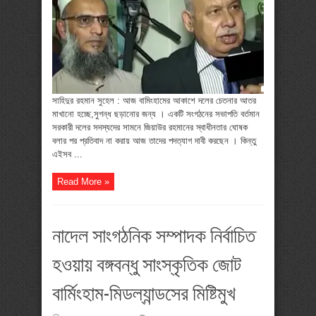
বামিংহাম
আওয়ামীলীগ
নীরব
ছিল
কেন?
সাহিদুর রহমান সুহেল : আজ বামিংহামের আকাশে দলের চেতনার আতর
মাখানো হচ্ছে,সুগন্ধ ছড়ানোর জন্য । একটি সংগঠনের সভাপতি বর্তমান
সরকারী দলের সদস্যদের সামনে জিয়াউর রহমানের স্বাধীনতার ঘোষক
বলার পর প্রতিবাদ না করায় আজ তাদের পদত্যাগ দাবী করছেন । কিন্তু
এইসব ...
Read More »
নাদেল সাংগঠনিক সম্পাদক নির্বাচিত
হওয়ায় বঙ্গবন্ধু সাংস্কৃতিক জোট
বার্মিংহাম-মিডল্যান্ডসের মিষ্টিমুখ