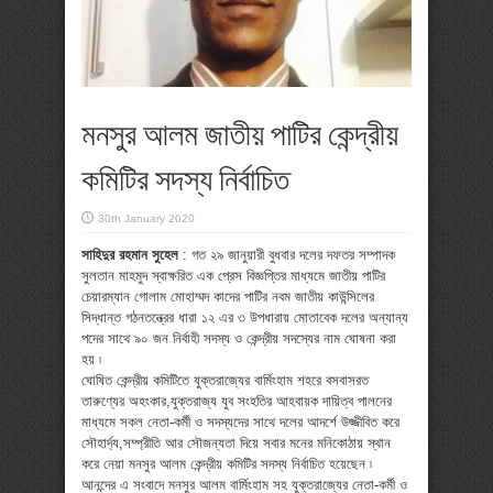
মনসুর আলম জাতীয় পাটির কেন্দ্রীয়
কমিটির সদস্য নির্বাচিত
30th January 2020
সাহিদুর রহমান সুহেল
: গত ২৯ জানুয়ারী বুধবার দলের দফতর সম্পাদক
সুলতান মাহমুদ স্বাক্ষরিত এক প্রেস বিজ্ঞপ্তির মাধ্যমে জাতীয় পাটির
চেয়ারম্যান গোলাম মোহাম্মদ কাদের পাটির নবম জাতীয় কাউন্সিলের
সিদ্ধান্ত গঠনতন্ত্রের ধারা ১২ এর ৩ উপধারায় মোতাবেক দলের অন্যান্য
পদের সাথে ৯০ জন নির্বাহী সদস্য ও কেন্দ্রীয় সদস্যের নাম ঘোষনা করা
হয় ৷
ঘোষিত কেন্দ্রীয় কমিটিতে যুক্তরাজ্যের বার্মিংহাম শহরে বসবাসরত
তারুণ্যের অহংকার,যুক্তরাজ্য যুব সংহতির আহবায়ক দায়িত্ব পালনের
মাধ্যমে সকল নেতা-কর্মী ও সদস্যদের সাথে দলের আদর্শে উজ্জীবিত করে
সৌহার্দ্য,সম্প্রীতি আর সৌজন্যতা দিয়ে সবার মনের মনিকোঠায় স্থান
করে নেয়া মনসুর আলম কেন্দ্রীয় কমিটির সদস্য নির্বাচিত হয়েছেন ৷
আনন্দের এ সংবাদে মনসুর আলম বার্মিংহাম সহ যুক্তরাজ্যের নেতা-কর্মী ও