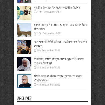
সামাজিক উন্নয়নে ইসলামের অর্থনৈতিক নির্দেশনা
10th September 2021
তালেবানের প্রশংসা করে বক্তব্য দেয়ায় জামে মসজিদের
খতিব আটক
10th September 2021
জেল পালানো ফিলিস্তিনিদের ৬ আত্মীয়কে ধরে নিয়ে গেল
ইসরাইল
9th September 2021
‘পিএইচডি, মাস্টার ডিগ্রির কোনো মূল্য নেই’ বলছেন
তালেবান শিক্ষামন্ত্রী
8th September 2021
সিলেট জেলা আ.লীগের ভারপ্রাপ্ত সভাপতি হলেন
শফিকুর রহমান
6th September 2021
ARCHIVES