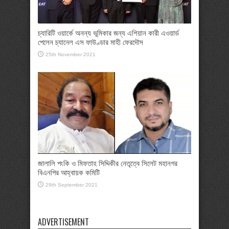
চ্যারিটি ওয়ার্কে অনন্য ভূমিকার জন্য এশিয়ান কারী এওয়ার্ড
পেলেন চ্যানেল এস ফাউণ্ডার মাহী ফেরদৌস
25th November 2021
জালালি পংকি ও মিফতাহ সিদ্দিকীর নেতৃত্বে সিলেট মহানগর
বিএনপির আহ্বায়ক কমিটি
29th September 2021
ADVERTISEMENT