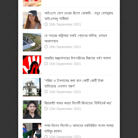
আইএসে যোগ দেওয়া ছিলো বোকামি : নতুন বেশভূষায়
আইএসবধূ শামীমা!
16th September 2021
যে শহরের বাসিন্দারা সবাই প্লেনের মালিক, চলাচল
আকাশপথে
16th September 2021
স্বরাষ্ট্র মন্ত্রণালয়ের উপ-সচিবের বিরুদ্ধে ধর্ষণ মামলা
15th September 2021
‘শরিয়া ও ইসলামের কথা বলে কোটি কোটি টাকা
হাতিয়েছে এহসান গ্রুপ’
14th September 2021
বিচারপতি বাবার কন্যা সিলেটী জিনাতের ‘নিউইয়র্ক জয়’
13th September 2021
শপথ নিলেন সিলেট-৩ আসনের নবনির্বাচিত সংসদ সদস্য
হাবিবুর রহমান
12th September 2021