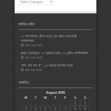
News
Categories
সর্বাধিক পঠিত
১২ লক্ষ টাকায় পুলিশ ছেড়ে দেয় রাজন হত্যাকারী
কামরুলকে!
13th July 2015
রাজন হত্যাকান্ড: ২২ গ্রামের বৈঠক, ১২ ঘন্টার আলটিমেটাম
12th July 2015
‘পানি নাই ঘাম খা’ : ১৩ বছরের কিশোর হত্যা
12th July 2015
আর্কাইভ
August 2026
M
T
W
T
F
S
S
1
2
3
4
5
6
7
8
9