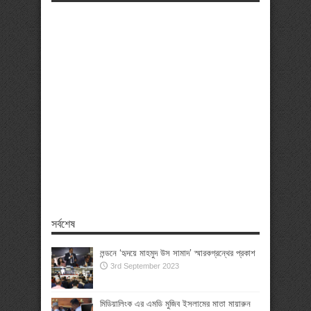
সর্বশেষ
লন্ডনে ‘হৃদয়ে মাহমুদ উস সামাদ’ স্মারকগ্রন্থের প্রকাশ
3rd September 2023
মিডিয়ালিংক এর এমডি মুজিব ইসলামের মাতা মায়ারুন