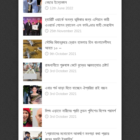
নেছার ইন্তেকাল
12th June 2022
চ্যারিটি ওয়ার্কে অনন্য ভূমিকার জন্য এশিয়ান কারী
এওয়ার্ড পেলেন চ্যানেল এস ফাউণ্ডার মাহী ফেরদৌস
25th November 2021
সৌদির বিমানবন্দরে ড্রোন হামলায় তিন বাংলাদেশীসহ
আহত ১০ –
9th October 2021
রাজধানীতে পুরুষাঙ্গ কেটে বৃদ্ধের আত্মহত্যার চেষ্টা!
3rd October 2021
এবার গর্ভ ভাড়া দিতে যাচ্ছেন ঐশ্বরিয়া রাই বচ্চন
3rd October 2021
বিপদ এড়াতে নারীদের প্রতি লন্ডন পুলিশের বিশেষ পরামর্শ
3rd October 2021
‘শ্রোতাদের মনোযোগ আকর্ষণে মনগড়া কথা প্রচার
করেন মুফতি ইব্রাহিম’