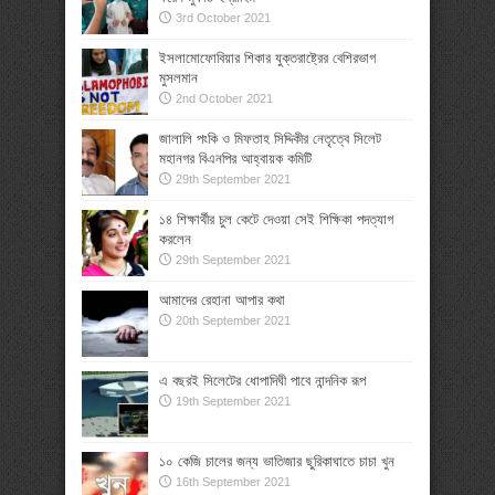
3rd October 2021
ইসলামোফোবিয়ার শিকার যুক্তরাষ্ট্রের বেশিরভাগ
মুসলমান
2nd October 2021
জালালি পংকি ও মিফতাহ সিদ্দিকীর নেতৃত্বে সিলেট
মহানগর বিএনপির আহ্বায়ক কমিটি
29th September 2021
১৪ শিক্ষার্থীর চুল কেটে দেওয়া সেই শিক্ষিকা পদত্যাগ
করলেন
29th September 2021
আমাদের রেহানা আপার কথা
20th September 2021
এ বছরই সিলেটের ধোপাদিঘী পাবে নান্দনিক রূপ
19th September 2021
১০ কেজি চালের জন্য ভাতিজার ছুরিকাঘাতে চাচা খুন
16th September 2021