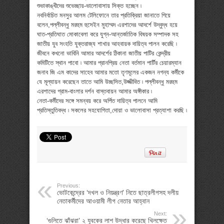
শুভাকাঙ্খীদের শুভেচ্ছায়-ভালোবাসায় সিক্ত হচ্ছেন ৷
নবনির্বাচিত মনসুর আলম টেলিফোনে তার প্রতিক্রিয়া জানাতে গিয়ে
বলেন,পল্লীবন্ধু মরহুম হুসেইন মুহাম্মদ এরশাদের আদর্শে উদ্বুদ্ধ হয়ে
ঘাত-প্রতিঘাত মোকাবেলা করে যুগ্ন-আন্তর্জাতিক বিষয়ক সম্পাদক সহ
জাতীয় যুব সংহতি যুক্তরাজ্য শাখার আহবায়ক দায়িত্ব পালন করেছি ৷
জীবনে কখনো ভাবিনি আমার আদর্শের ঠিকানা জাতীয় পাটির কেন্দ্রীয়
কমিটিতে স্থান পাবো ৷ আমার প্রানপ্রিয় নেতা বর্তমান পার্টির চেয়ারম্যান
জনাব জি এম কাদের সাহেব আমার মতো তৃণমূলের একজন নগন্য কর্মীকে
যে মূল্যায়ন করেছেন তাতে আমি উচ্ছসিত,উজ্জীবিত ৷ পল্লীবন্ধু মরহুম
এরশাদের গ্রাম-বাংলার দর্শন বাস্তবায়ন আমার অঙ্গীকার ৷
নেতা-কর্মীদের সঙ্গে সমন্বয় করে অর্পিত দায়িত্ব পালনে আমি
প্রতিস্তুতিবদ্ধ ৷ সকলের সহযোগিতা,দোয়া ও ভালোবাসা প্রত্যাশা করছি ৷
Previous:
ভোটকেন্দ্রের ‘দখল ও নিয়ন্ত্রণ’ নিতে ছাত্রলীগসহ দলীয়
নেতাকর্মীদের আওয়ামী লীগ নেতার আহ্বান
Next:
‘গুলিতে ঝাঁঝরা’ ২ যুবকের লাশ উদ্ধার করেছে খিলক্ষেত