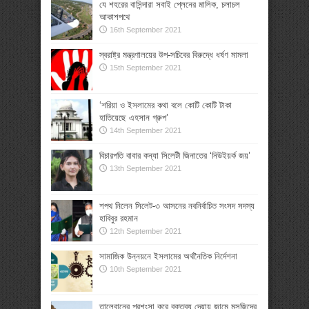
যে শহরের বাসিন্দারা সবাই প্লেনের মালিক, চলাচল
আকাশপথে
16th September 2021
স্বরাষ্ট্র মন্ত্রণালয়ের উপ-সচিবের বিরুদ্ধে ধর্ষণ মামলা
15th September 2021
‘শরিয়া ও ইসলামের কথা বলে কোটি কোটি টাকা
হাতিয়েছে এহসান গ্রুপ’
14th September 2021
বিচারপতি বাবার কন্যা সিলেটী জিনাতের ‘নিউইয়র্ক জয়’
13th September 2021
শপথ নিলেন সিলেট-৩ আসনের নবনির্বাচিত সংসদ সদস্য
হাবিবুর রহমান
12th September 2021
সামাজিক উন্নয়নে ইসলামের অর্থনৈতিক নির্দেশনা
10th September 2021
তালেবানের প্রশংসা করে বক্তব্য দেয়ায় জামে মসজিদের