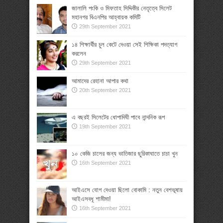
জালালি পংকি ও মিফতাহ সিদ্দিকীর নেতৃত্বে সিলেট
মহানগর বিএনপির আহ্বায়ক কমিটি
29th September 2021
১৪ শিক্ষার্থীর চুল কেটে দেওয়া সেই শিক্ষিকা পদত্যাগ
করলেন
29th September 2021
আমাদের রেহানা আপার কথা
20th September 2021
এ বছরই সিলেটের ধোপাদিঘী পাবে নান্দনিক রূপ
19th September 2021
১০ কেজি চালের জন্য ভাতিজার ছুরিকাঘাতে চাচা খুন
16th September 2021
আইএসে যোগ দেওয়া ছিলো বোকামি : নতুন বেশভূষায়
আইএসবধূ শামীমা!
16th September 2021