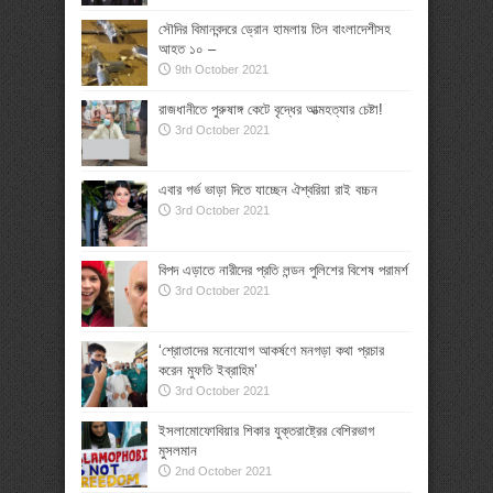
সৌদির বিমানবন্দরে ড্রোন হামলায় তিন বাংলাদেশীসহ
আহত ১০ –
9th October 2021
রাজধানীতে পুরুষাঙ্গ কেটে বৃদ্ধের আত্মহত্যার চেষ্টা!
3rd October 2021
এবার গর্ভ ভাড়া দিতে যাচ্ছেন ঐশ্বরিয়া রাই বচ্চন
3rd October 2021
বিপদ এড়াতে নারীদের প্রতি লন্ডন পুলিশের বিশেষ পরামর্শ
3rd October 2021
‘শ্রোতাদের মনোযোগ আকর্ষণে মনগড়া কথা প্রচার
করেন মুফতি ইব্রাহিম’
3rd October 2021
ইসলামোফোবিয়ার শিকার যুক্তরাষ্ট্রের বেশিরভাগ
মুসলমান
2nd October 2021