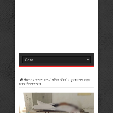
Home
/
অপরাধ জগৎ
/
‘গুলিতে ঝাঁঝরা’ ২ যুবকের লাশ উদ্ধার
করেছে খিলক্ষেত থানা