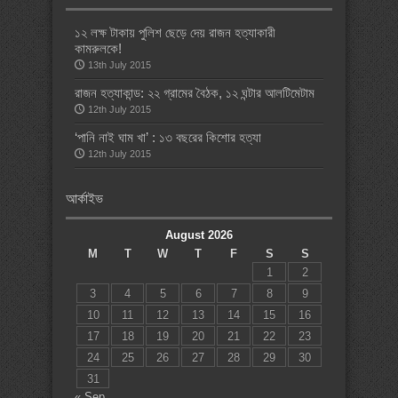
১২ লক্ষ টাকায় পুলিশ ছেড়ে দেয় রাজন হত্যাকারী
কামরুলকে!
13th July 2015
রাজন হত্যাকান্ড: ২২ গ্রামের বৈঠক, ১২ ঘন্টার আলটিমেটাম
12th July 2015
‘পানি নাই ঘাম খা’ : ১৩ বছরের কিশোর হত্যা
12th July 2015
আর্কাইভ
August 2026
M
T
W
T
F
S
S
1
2
3
4
5
6
7
8
9
10
11
12
13
14
15
16
17
18
19
20
21
22
23
24
25
26
27
28
29
30
31
« Sep