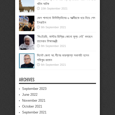
খতিব আটক
10th September 2021
জেল পালানো ফিলিস্তিনিদের ৬ আত্মীয়কে ধরে নিয়ে গেল
ইসরাইল
9th September 2021
‘পিএইচডি, মাস্টার ডিগ্রির কোনো মূল্য নেই’ বলছেন
তালেবান শিক্ষামন্ত্রী
8th September 2021
সিলেট জেলা আ.লীগের ভারপ্রাপ্ত সভাপতি হলেন
শফিকুর রহমান
6th September 2021
ARCHIVES
September 2023
June 2022
November 2021
October 2021
September 2021