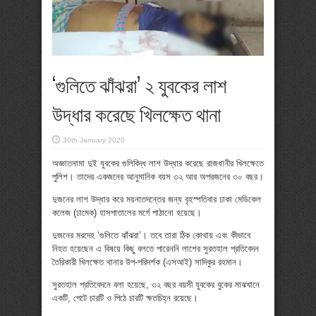
‘গুলিতে ঝাঁঝরা’ ২ যুবকের লাশ
উদ্ধার করেছে খিলক্ষেত থানা
30th January 2020
অজ্ঞাতনামা দুই যুবকের গুলিবিদ্ধ লাশ উদ্ধার করেছে রাজধানীর খিলক্ষেতে
পুলিশ। তাদের একজনের আনুমানিক বয়স ৩২ আর অপরজনের ৩০ বছর।
দুজনের লাশ উদ্ধার করে ময়নাতদন্তের জন্য বৃহস্পতিবার ঢাকা মেডিকেল
কলেজ (ঢামেক) হাসপাতালের মর্গে পাঠানো হয়েছে।
দুজনের মরদেহ ‘গুলিতে ঝাঁঝরা’। তবে তারা ঠিক কোথায় এবং কীভাবে
নিহত হয়েছেন এ বিষয়ে কিছু বলতে পারেননি লাশের সুরতহাল প্রতিবেদন
তৈরিকারী খিলক্ষেত থানার উপ-পরিদর্শক (এসআই) সাদিকুর রহমান।
সুরতহাল প্রতিবেদনে বলা হয়েছে, ৩২ বছর বয়সী যুবকের বুকের মাঝখানে
একটি, পেটে চারটি ও পিঠে চারটি ক্ষতচিহ্ন রয়েছে।