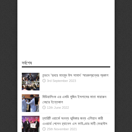
সর্বশেষ
লন্ডনে ‘হৃদয়ে মাহমুদ উস সামাদ’ স্মারকগ্রন্থের প্রকাশ
3rd September 2023
মিডিয়ালিংক এর এমডি মুজিব ইসলামের মাতা মায়ারুন
নেছার ইন্তেকাল
12th June 2022
চ্যারিটি ওয়ার্কে অনন্য ভূমিকার জন্য এশিয়ান কারী
এওয়ার্ড পেলেন চ্যানেল এস ফাউণ্ডার মাহী ফেরদৌস
25th November 2021