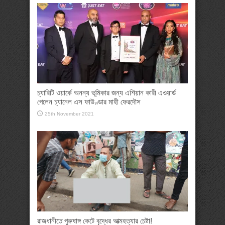
চ্যারিটি ওয়ার্কে অনন্য ভূমিকার জন্য এশিয়ান কারী এওয়ার্ড
পেলেন চ্যানেল এস ফাউণ্ডার মাহী ফেরদৌস
25th November 2021
রাজধানীতে পুরুষাঙ্গ কেটে বৃদ্ধের আত্মহত্যার চেষ্টা!