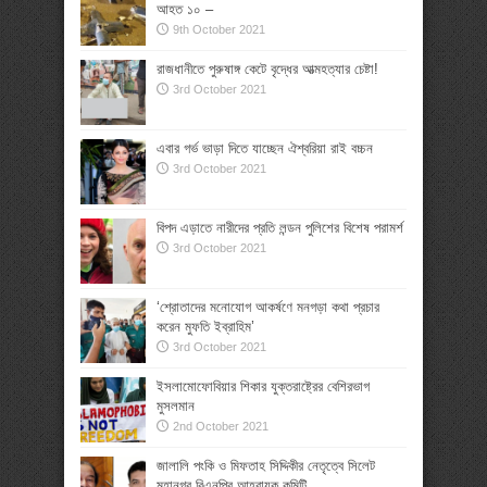
আহত ১০ –
9th October 2021
রাজধানীতে পুরুষাঙ্গ কেটে বৃদ্ধের আত্মহত্যার চেষ্টা!
3rd October 2021
এবার গর্ভ ভাড়া দিতে যাচ্ছেন ঐশ্বরিয়া রাই বচ্চন
3rd October 2021
বিপদ এড়াতে নারীদের প্রতি লন্ডন পুলিশের বিশেষ পরামর্শ
3rd October 2021
‘শ্রোতাদের মনোযোগ আকর্ষণে মনগড়া কথা প্রচার
করেন মুফতি ইব্রাহিম’
3rd October 2021
ইসলামোফোবিয়ার শিকার যুক্তরাষ্ট্রের বেশিরভাগ
মুসলমান
2nd October 2021
জালালি পংকি ও মিফতাহ সিদ্দিকীর নেতৃত্বে সিলেট
মহানগর বিএনপির আহ্বায়ক কমিটি