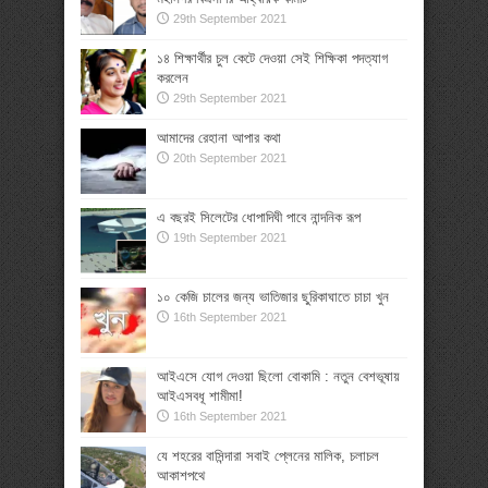
29th September 2021
১৪ শিক্ষার্থীর চুল কেটে দেওয়া সেই শিক্ষিকা পদত্যাগ
করলেন
29th September 2021
আমাদের রেহানা আপার কথা
20th September 2021
এ বছরই সিলেটের ধোপাদিঘী পাবে নান্দনিক রূপ
19th September 2021
১০ কেজি চালের জন্য ভাতিজার ছুরিকাঘাতে চাচা খুন
16th September 2021
আইএসে যোগ দেওয়া ছিলো বোকামি : নতুন বেশভূষায়
আইএসবধূ শামীমা!
16th September 2021
যে শহরের বাসিন্দারা সবাই প্লেনের মালিক, চলাচল
আকাশপথে