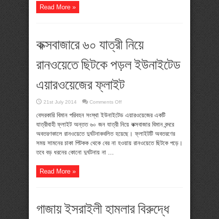
প্রধানমন্ত্রী
Read More »
কক্সবাজারে ৬০ যাত্রী নিয়ে
রানওয়েতে ছিটকে পড়ল ইউনাইটেড
এয়ারওয়েজের ফ্লাইট
on
21st July 2014
Comments Off
কক্সবাজারে
৬০
বেসরকারি বিমান পরিবহন সংস্থা ইউনাইটেড এয়ারওয়েজের একটি
যাত্রী
যাত্রীবাহী ফ্লাইট অন্তত ৬০ জন যাত্রী নিয়ে কক্সবাজার বিমান বন্দরে
নিয়ে
রানওয়েতে
অবতরণকালে রানওয়েতে দুর্ঘটনাকবলিত হয়েছে। ফ্লাইটটি অবতরণের
ছিটকে
সময় সামনের চাকা পিটকক থেকে বের না হওয়ায় রানওয়েতে ছিটকে পড়ে।
পড়ল
ইউনাইটেড
তবে বড় ধরনের কোনো দুর্ঘটনায় না ...
এয়ারওয়েজের
ফ্লাইট
Read More »
গাজায় ইসরাইলী হামলার বিরুদ্ধে