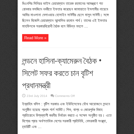
সঙ্গে
বিএনপির সিনিয়র ভাইস চেয়ারম্যান তারেক রহমানের আমন্ত্রণে গত
ইফতারের
রোববার মসজিদে নববীতে ইফতার করেছেন জামায়াতে ইসলামীর নায়েবে
ব্যাখ্যা
দিলেন
আমির মাওলানা দেলাওয়ার হোসাইন সাঈদীর ছেলে মাসুদ সাঈদী। সঙ্গে
সাঈদীপুত্র
ছিলেন বিজেপি চেয়ারম্যান আন্দালিভ রহমান পার্থ। তাদের এই ইফতার
মাহফিলকে সরকারবিরোধী বৈঠক বলে বিভিন্ন মহলে ...
Read More »
লন্ডনে হাসিনা-ক্যামেরুন বৈঠক •
সিলেট সফর করতে চান বৃটিশ
প্রধানমন্ত্রী
on
23rd July 2014
Comments Off
লন্ডনে
হাসিনা-
ইব্রাহিম খলিল : বৃটিশ সরকার এবং ইউনিসেফের যৌথ আয়োজনে লন্ডনে
ক্যামেরুন
অনুষ্ঠিত হয়েছে প্রথম গার্ল সামিট। শিশু, বাল্য ও জোরপূর্বক বিবাহ
বৈঠক
•
প্রতিরোধে বিশ্বব্যাপী করনীয় নির্ধারন করতে এ সম্মেল অনুষ্ঠিত হয়। এতে
সিলেট
সফর
বিশ্বের প্রায় অর্ধশতাধিক দেশের সরকারী প্রতিনিধি, বেসরকারী সংস্থ্যা,
করতে
চ্যারিটি এবং ...
চান
বৃটিশ