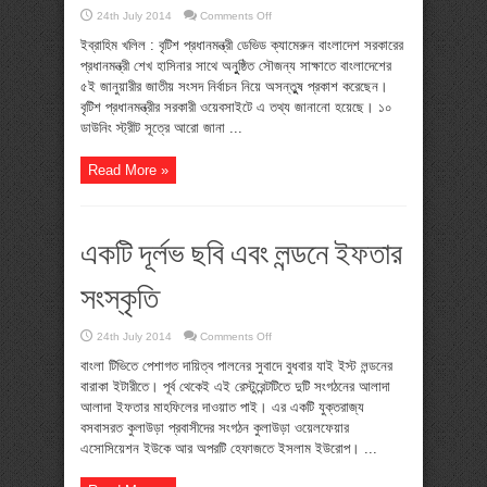
on
24th July 2014
Comments Off
বাংলাদেশের
নির্বাচন
ইব্রাহিম খলিল : বৃটিশ প্রধানমন্ত্রী ডেভিড ক্যামেরুন বাংলাদেশ সরকারের
নিয়ে
প্রধানমন্ত্রী শেখ হাসিনার সাথে অনুুষ্ঠিত সৌজন্য সাক্ষাতে বাংলাদেশের
বৃটিশ
প্রধানমন্ত্রীর
৫ই জানুয়ারীর জাতীয় সংসদ নির্বাচন নিয়ে অসন্তুুষ প্রকাশ করেছেন।
অসন্তোষ
বৃটিশ প্রধানমন্ত্রীর সরকারী ওয়েবসাইটে এ তথ্য জানানো হয়েছে। ১০
ডাউনিং স্ট্রীট সূত্রে আরো জানা ...
Read More »
একটি দূর্লভ ছবি এবং লন্ডনে ইফতার
সংস্কৃতি
on
24th July 2014
Comments Off
একটি
দূর্লভ
বাংলা টিভিতে পেশাগত দায়িত্ব পালনের সুবাদে বুধবার যাই ইস্ট লন্ডনের
ছবি
বারাকা ইটারীতে। পূর্ব থেকেই এই রেস্টুরেন্টটিতে দুটি সংগঠনের আলাদা
এবং
লন্ডনে
আলাদা ইফতার মাহফিলের দাওয়াত পাই। এর একটি যুক্তরাজ্য
ইফতার
বসবাসরত কুলাউড়া প্রবাসীদের সংগঠন কুলাউড়া ওয়েলফেয়ার
সংস্কৃতি
এসোসিয়েশন ইউকে আর অপরটি হেফাজতে ইসলাম ইউরোপ। ...