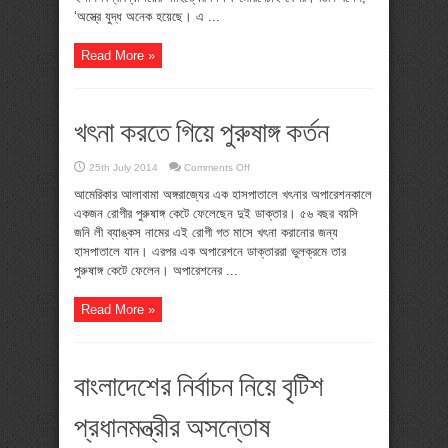
‘অস্ত্রে যুদ্ধ অনেক হয়েছে। এ ...
Read More »
খৎনা করতে গিয়ে পুরুষাঙ্গ কর্তন
on
25th July 2014
Comments Off
খৎনা
করতে
আমেরিকার আলাবামা অঙ্গরাজ্যের এক হাসপাতালে খৎনার অপারেশনকালে
গিয়ে
একজন রোগীর পুরুষাঙ্গ কেটে ফেলেছেন দুই ডাক্তার। ৫৬ বছর বয়সি
পুরুষাঙ্গ
কর্তন
জনি লী ব্যাঙ্কস নামের এই রোগী গত মাসে খৎনা করানোর জন্য
হাসপাতালে যান। এরপর এক অপারেশনে ডাক্তাররা ভুলক্রমে তার
পুরুষাঙ্গ কেটে ফেলেন। অপারেশনের ...
Read More »
বাংলাদেশের নির্বাচন নিয়ে বৃটিশ
প্রধানমন্ত্রীর অসন্তোষ