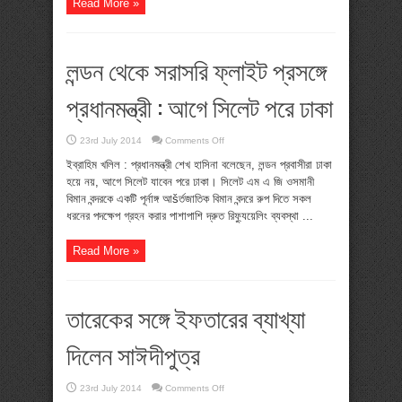
Read More »
লন্ডন থেকে সরাসরি ফ্লাইট প্রসঙ্গে
প্রধানমন্ত্রী : আগে সিলেট পরে ঢাকা
on
23rd July 2014
Comments Off
লন্ডন
থেকে
ইব্রাহিম খলিল : প্রধানমন্ত্রী শেখ হাসিনা বলেছেন, লন্ডন প্রবাসীরা ঢাকা
সরাসরি
হয়ে নয়, আগে সিলেট যাবেন পরে ঢাকা। সিলেট এম এ জি ওসমানী
ফ্লাইট
প্রসঙ্গে
বিমান বন্দরকে একটি পূর্নাঙ্গ আšর্তজাতিক বিমান বন্দরে রুপ দিতে সকল
প্রধানমন্ত্রী
ধরনের পদক্ষেপ গ্রহন করার পাশাপাশি দ্রুত রিফ্যুয়েলিং ব্যবস্থা ...
:
আগে
সিলেট
পরে
Read More »
ঢাকা
তারেকের সঙ্গে ইফতারের ব্যাখ্যা
দিলেন সাঈদীপুত্র
on
23rd July 2014
Comments Off
তারেকের