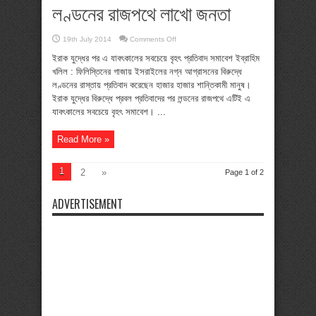
লণ্ডনের রাজপথে লাখো জনতা
on
19th July 2014
Comments Off
গাজায়
ইসরাইলী
ইরাক যুদ্ধের পর এ যাবৎকালের সবচেয়ে বৃহৎ প্রতিবাদ সমাবেশ ইব্রাহিম
হামলার
খলিল : ফিলিস্তিনের গাজায় ইসরাইলের নগ্ন আগ্রাসনের বিরুদ্ধে
বিরুদ্ধে
লণ্ডনের
লণ্ডনের রাস্তায় প্রতিবাদ করেছেন হাজার হাজার শান্তিকামী মানুষ।
রাজপথে
ইরাক যুদ্ধের বিরুদ্ধে প্রবল প্রতিবাদের পর লন্ডনের রাজপথে এটিই এ
লাখো
জনতা
যাবৎকালের সবচেয়ে বৃহৎ সমাবেশ। ...
Read More »
1
2
»
Page 1 of 2
ADVERTISEMENT