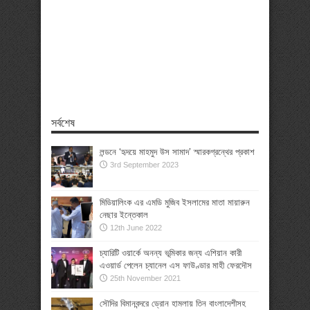
সর্বশেষ
লন্ডনে ‘হৃদয়ে মাহমুদ উস সামাদ’ স্মারকগ্রন্থের প্রকাশ
3rd September 2023
মিডিয়ালিংক এর এমডি মুজিব ইসলামের মাতা মায়ারুন
নেছার ইন্তেকাল
12th June 2022
চ্যারিটি ওয়ার্কে অনন্য ভূমিকার জন্য এশিয়ান কারী
এওয়ার্ড পেলেন চ্যানেল এস ফাউণ্ডার মাহী ফেরদৌস
25th November 2021
সৌদির বিমানবন্দরে ড্রোন হামলায় তিন বাংলাদেশীসহ