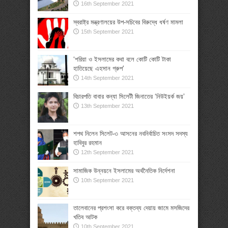
16th September 2021
স্বরাষ্ট্র মন্ত্রণালয়ের উপ-সচিবের বিরুদ্ধে ধর্ষণ মামলা
15th September 2021
‘শরিয়া ও ইসলামের কথা বলে কোটি কোটি টাকা
হাতিয়েছে এহসান গ্রুপ’
14th September 2021
বিচারপতি বাবার কন্যা সিলেটী জিনাতের ‘নিউইয়র্ক জয়’
13th September 2021
শপথ নিলেন সিলেট-৩ আসনের নবনির্বাচিত সংসদ সদস্য
হাবিবুর রহমান
12th September 2021
সামাজিক উন্নয়নে ইসলামের অর্থনৈতিক নির্দেশনা
10th September 2021
তালেবানের প্রশংসা করে বক্তব্য দেয়ায় জামে মসজিদের
খতিব আটক
10th September 2021