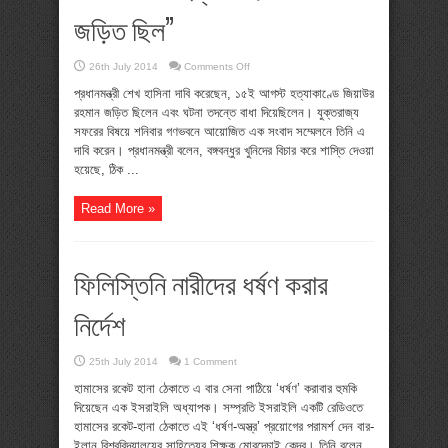
জড়িত ছিল”
on
26th July 2014
Comments Off
“১৫
আগস্ট
প্রধানমন্ত্রী শেখ হাসিনা দাবি করেছেন, ১৫ই আগস্ট হত্যাকাণ্ডে জিয়াউর
হত্যাকাণ্ডে
রহমান জড়িত ছিলেন এবং ঘটনা তদন্তে বাধা দিয়েছিলেন। যুক্তরাজ্য
জিয়া
জড়িত
সফরের বিষয়ে শনিবার গণভবনে আয়োজিত এক সংবাদ সম্মেলনে তিনি এ
ছিল”
দাবি করেন। প্রধানমন্ত্রী বলেন, বঙ্গবন্ধুর খুনিদের বিচার করে শাস্তি দেওয়া
হয়েছে, ঠিক ...
Read More »
ফিলিস্তিনি নারীদের ধর্ষণ করার
নির্দেশ
25th July 2014
1 Comment
হামাসের রকেট হানা ঠেকাতে এ বার সেনা পাঠিয়ে ‘ধর্ষণ’ করাবার হুমকি
দিয়েছেন এক ইসরাইলি অধ্যাপক। সম্প্রতি ইসরাইলি একটি রেডিওতে
হামাসের রকেট-হানা ঠেকাতে এই ‘ধর্ষণ-অস্ত্র’ প্রয়োগের পরামর্শ দেন বার-
ইলান বিশ্ববিদ্যালয়ের সাহিত্যের শিক্ষক মোরদেচাই কেদর। তিনি বলেন,