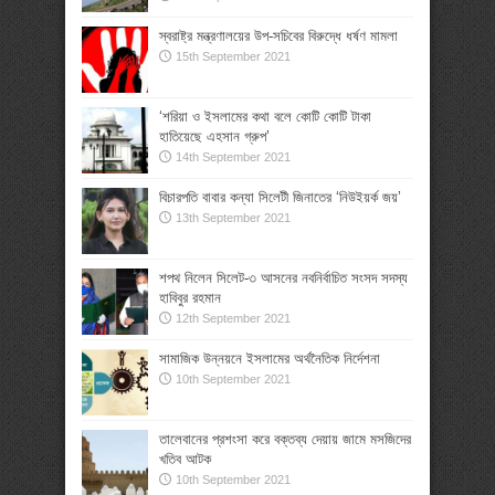
স্বরাষ্ট্র মন্ত্রণালয়ের উপ-সচিবের বিরুদ্ধে ধর্ষণ মামলা
15th September 2021
‘শরিয়া ও ইসলামের কথা বলে কোটি কোটি টাকা
হাতিয়েছে এহসান গ্রুপ’
14th September 2021
বিচারপতি বাবার কন্যা সিলেটী জিনাতের ‘নিউইয়র্ক জয়’
13th September 2021
শপথ নিলেন সিলেট-৩ আসনের নবনির্বাচিত সংসদ সদস্য
হাবিবুর রহমান
12th September 2021
সামাজিক উন্নয়নে ইসলামের অর্থনৈতিক নির্দেশনা
10th September 2021
তালেবানের প্রশংসা করে বক্তব্য দেয়ায় জামে মসজিদের
খতিব আটক
10th September 2021