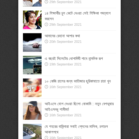
29th September 2021
১৪ শিক্ষার্থীর চুল কেটে দেওয়া সেই শিক্ষিকা পদত্যাগ
করলেন
29th September 2021
আমাদের রেহানা আপার কথা
20th September 2021
এ বছরই সিলেটের ধোপাদিঘী পাবে নান্দনিক রূপ
19th September 2021
১০ কেজি চালের জন্য ভাতিজার ছুরিকাঘাতে চাচা খুন
16th September 2021
আইএসে যোগ দেওয়া ছিলো বোকামি : নতুন বেশভূষায়
আইএসবধূ শামীমা!
16th September 2021
যে শহরের বাসিন্দারা সবাই প্লেনের মালিক, চলাচল
আকাশপথে
16th September 2021