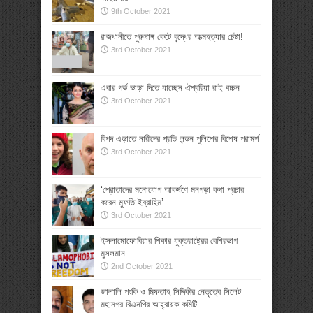
9th October 2021
রাজধানীতে পুরুষাঙ্গ কেটে বৃদ্ধের আত্মহত্যার চেষ্টা!
3rd October 2021
এবার গর্ভ ভাড়া দিতে যাচ্ছেন ঐশ্বরিয়া রাই বচ্চন
3rd October 2021
বিপদ এড়াতে নারীদের প্রতি লন্ডন পুলিশের বিশেষ পরামর্শ
3rd October 2021
‘শ্রোতাদের মনোযোগ আকর্ষণে মনগড়া কথা প্রচার
করেন মুফতি ইব্রাহিম’
3rd October 2021
ইসলামোফোবিয়ার শিকার যুক্তরাষ্ট্রের বেশিরভাগ
মুসলমান
2nd October 2021
জালালি পংকি ও মিফতাহ সিদ্দিকীর নেতৃত্বে সিলেট
মহানগর বিএনপির আহ্বায়ক কমিটি