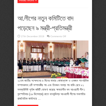
Read More »
আ.লীগের নতুন কমিটিতে বাদ
পড়েছেন ৯ মন্ত্রী-প্রতিমন্ত্রী
on
27th December 2019
Comments Off
আ.লীগের
নতুন
কমিটিতে
বাদ
পড়েছেন
৯
মন্ত্রী-
প্রতিমন্ত্রী
২১তম জাতীয় সম্মেলনের ৪ দিনের মাথায় কোষাধ্যক্ষ ও একজন সাংগঠনিক
সম্পাদকসহ ৪টি সম্পাদকীয় পদ এবং তিনজন সদস্য পদ বাকি রেখে ৮১
সদস্যবিশিষ্ট পূর্ণাঙ্গ কমিটি ঘোষণা করেছে ক্ষমতাসীন দল আওয়ামী লীগ।
বৃহস্পতিবার (২৬ ডিসেম্বর) রাতে ধানমন্ডিস্থ আওয়ামী লীগের সভাপতির
রাজনৈতিক কার্যালয়ে ...