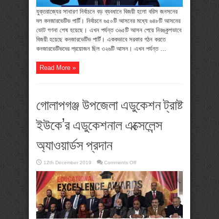
যুক্তরাজ্যের সাধারণ নির্বাচনে বড় ব্যবধানে বিজয়ী হলো বরিস জনসনের
দল কনজারভেটিভ পার্টি। নির্বাচনে ৬৫০টি আসনের মধ্যে ৬৪৮টি আসনের
ভোট গণনা শেষ হয়েছে। এখন পর্যন্ত ৩৬৫টি আসন পেয়ে নিরঙ্কুশভাবে
বিজয়ী হয়েছে কনজারভেটিভ পার্টি। এককভাবে সরকার গঠন করতে
কনজারভেটিভদের প্রয়োজন ছিল ৩২৬টি আসন। এখন পর্যন্ত ...
Read More »
গোলাপগঞ্জ উপজেলা এডুকেশন ট্রাষ্ট
ইউকে’র এডুকেশনাল এক্সেলেন্স
অ্যাওয়ার্ডস প্রদান
on
12th December 2019
Comments Off
গোলাপগঞ্জ
উপজেলা
এডুকেশন
ট্রাষ্ট
ইউকে’র
এডুকেশনাল
এক্সেলেন্স
অ্যাওয়ার্ডস
প্রদান