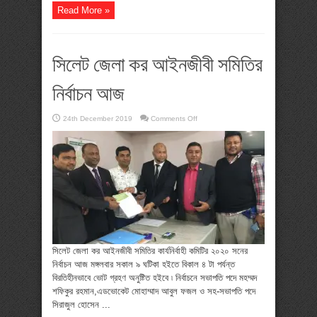
Read More »
সিলেট জেলা কর আইনজীবী সমিতির
নির্বাচন আজ
on
24th December 2019
Comments Off
সিলেট
জেলা
কর
আইনজীবী
সমিতির
নির্বাচন
আজ
সিলেট জেলা কর আইনজীবী সমিতির কার্যনির্বাহী কমিটির ২০২০ সনের
নির্বাচন আজ মঙ্গলবার সকাল ৯ ঘটিকা হইতে বিকাল ৪ টা পর্যন্ত
বিরতিহীনভাবে ভোট গ্রহণ অনুষ্টিত হইবে ৷ নির্বাচনে সভাপতি পদে মহম্মদ
শফিকুর রহমান,এডভোকেট মোহাম্মাদ আবুল ফজল ও সহ-সভাপতি পদে
সিরাজুল হোসেন ...