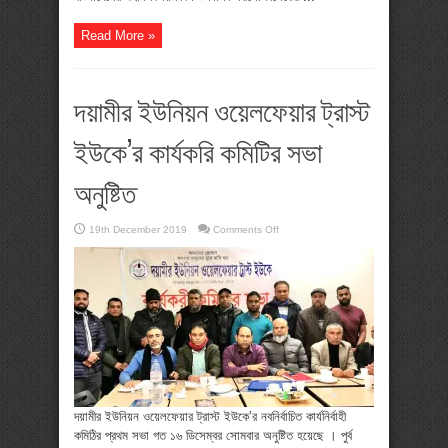
Read More »
দয়ামীর ইউনিয়ন ওয়েলফেয়ার ট্রাস্ট
ইউকে’র কার্যকরি কমিটির সভা
অনুষ্টিত
on
19th December 2019
Comments Off
দয়ামীর
ইউনিয়ন
ওয়েলফেয়ার
ট্রাস্ট
ইউকে’র
কার্যকরি
কমিটির
সভা
অনুষ্টিত
দয়ামীর ইউনিয়ন ওয়েলফেয়ার ট্রাস্ট ইউকে’র নবনির্বাচিত কার্যনির্বাহী
কমিঠির প্রথম সভা গত ১৬ ডিসেম্বর সোমবার অনুষ্টিত হয়েছে । পুর্ব