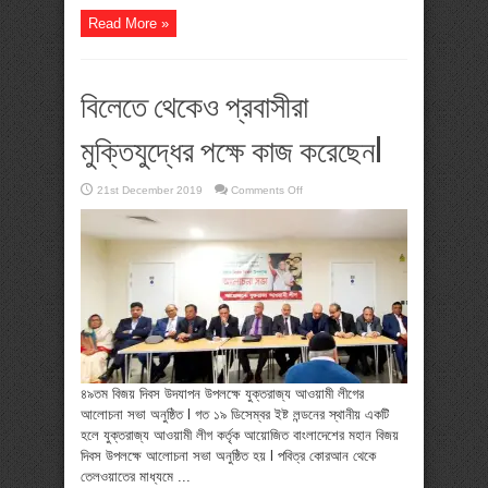
Read More »
বিলেতে থেকেও প্রবাসীরা
মুক্তিযুদ্ধের পক্ষে কাজ করেছেনI
on
21st December 2019
Comments Off
বিলেতে
থেকেও
প্রবাসীরা
মুক্তিযুদ্ধের
পক্ষে
কাজ
করেছেনI
৪৯তম বিজয় দিবস উদযাপন উপলক্ষে যুক্তরাজ্য আওয়ামী লীগের
আলোচনা সভা অনুষ্ঠিত l গত ১৯ ডিসেম্বর ইষ্ট লন্ডনের স্থানীয় একটি
হলে যুক্তরাজ্য আওয়ামী লীগ কর্তৃক আয়োজিত বাংলাদেশের মহান বিজয়
দিবস উপলক্ষে আলোচনা সভা অনুষ্ঠিত হয় l পবিত্র কোরআন থেকে
তেলওয়াতের মাধ্যমে ...