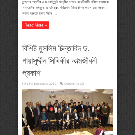
লন্ডনের স্হানীয় এক রেস্টুরেন্ট অনুষ্টিত সভায় কার্যনির্বাহী পরিষদ সদস্যরা
সাংগঠনিক কর্মকান্ড ও ভবিষ্যৎ পরিকল্পনা নিয়ে বিশদ আলোচনা করেন।
সভার শুরুতে বিজয় দিবস ...
Read More »
বিশিষ্ট মুসলিম চিন্তাবিদ ড.
গায়াসুদ্দীন সিদ্দিকীর আত্মজীবনী
প্রকাশ
on
13th December 2019
Comments Off
বিশিষ্ট
মুসলিম
চিন্তাবিদ
ড.
গায়াসুদ্দীন
সিদ্দিকীর
আত্মজীবনী
প্রকাশ