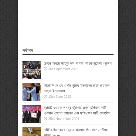
সর্বশেষ
লন্ডনে ‘হৃদয়ে মাহমুদ উস সামাদ’ স্মারকগ্রন্থের প্রকাশ
3rd September 2023
মিডিয়ালিংক এর এমডি মুজিব ইসলামের মাতা মায়ারুন
নেছার ইন্তেকাল
12th June 2022
চ্যারিটি ওয়ার্কে অনন্য ভূমিকার জন্য এশিয়ান কারী
এওয়ার্ড পেলেন চ্যানেল এস ফাউণ্ডার মাহী ফেরদৌস
25th November 2021
সৌদির বিমানবন্দরে ড্রোন হামলায় তিন বাংলাদেশীসহ
আহত ১০ –