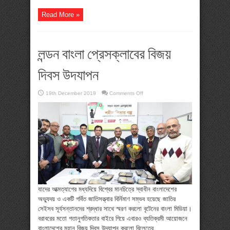
Read More »
লন্ডন বাংলা প্রেসক্লাবের বিজয়
দিবস উদযাপন
on
19th December 2019
Comments Off
লন্ডন
বাংলা
প্রেসক্লাবের
বিজয়
দিবস
উদযাপন
যাদের আত্মত্যাগের মধ্যদিয়ে বিশ্বের মানচিত্রে স্বাধীন বাংলাদেশের
অভ্যুদয় ও একটি গর্বিত জাতিসত্ত্বার বির্নিমাণ সম্ভব হয়েছে জাতির
সেইসব সূর্যসন্তানদের শ্রদ্ধার সাথে স্মরণ করলো বৃটেনের বাংলা মিডিয়া।
বরাবরের মতো গতানুগতিকতার বাইরে গিয়ে এবারও ব্যতিক্রমী আয়োজনে
বাংলাদেশের মহান বিজয় দিবস উদযাপন করলো বিলেতের ...