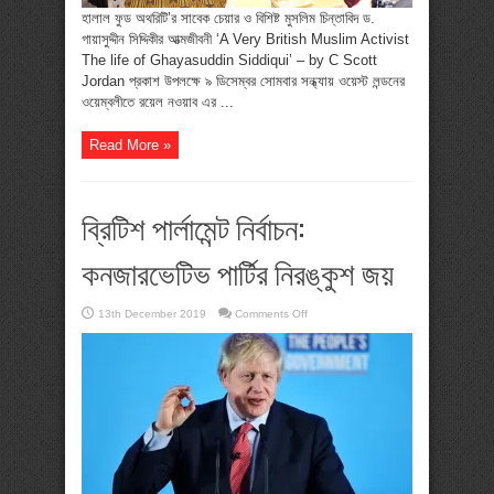
হালাল ফুড অথরিটি’র সাবেক চেয়ার ও বিশিষ্ট মুসলিম চিন্তাবিদ ড.
গায়াসুদ্দীন সিদ্দিকীর আত্মজীবনী ‘A Very British Muslim Activist
The life of Ghayasuddin Siddiqui’ – by C Scott
Jordan প্রকাশ উপলক্ষে ৯ ডিসেম্বর সোমবার সন্ধ্যায় ওয়েস্ট লন্ডনের
ওয়েম্বলীতে রয়েল নওয়াব এর ...
Read More »
ব্রিটিশ পার্লামেন্ট নির্বাচন:
কনজারভেটিভ পার্টির নিরঙ্কুশ জয়
on
13th December 2019
Comments Off
ব্রিটিশ
পার্লামেন্ট
নির্বাচন:
কনজারভেটিভ
পার্টির
নিরঙ্কুশ
জয়