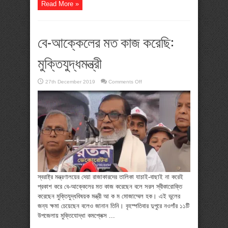
Read More »
বে-আক্কেলের মত কাজ করেছি:
মুক্তিযুদ্ধমন্ত্রী
on
27th December 2019
Comments Off
বে-
আক্কেলের
মত
কাজ
করেছি:
মুক্তিযুদ্ধমন্ত্রী
স্বরাষ্ট্র মন্ত্রণালয়ের দেয়া রাজাকারদের তালিকা যাচাই-বাছাই না করেই
প্রকাশ করে বে-আক্কেলের মত কাজ করেছেন বলে সরল স্বীকারোক্তি
করেছেন মুক্তিযুদ্ধবিষয়ক মন্ত্রী আ ক ম মোজাম্মেল হক। এই ভুলের
জন্য ক্ষমা চেয়েছেন বলেও জানান তিনি। বৃহস্পতিবার দুপুরে নওগাঁর ১১টি
উপজেলায় মুক্তিযোদ্ধা কমপ্লেক্স ...