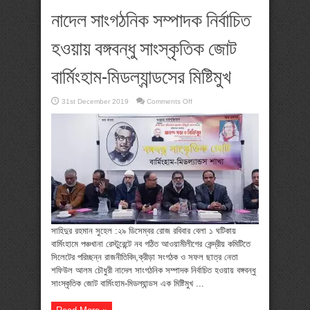
নাদেল সাংগঠনিক সম্পাদক নির্বাচিত
হওয়ায় বঙ্গবন্ধু সাংস্কৃতিক জোট
বার্মিংহাম-মিডল্যান্ডসের মিষ্টিমুখ
on
31st December 2019
Comments Off
নাদেল
সাংগঠনিক
সম্পাদক
নির্বাচিত
হওয়ায়
বঙ্গবন্ধু
সাংস্কৃতিক
জোট
বার্মিংহাম-
মিডল্যান্ডসের
মিষ্টিমুখ
সাহিদুর রহমান সুহেল :২৯ ডিসেম্বর রোজ রবিবার বেলা ১ ঘটিকায়
বার্মিংহামে পঞ্চখানা রেস্টুরেন্টে নব গঠিত আওয়ামীলীগের কেন্দ্রীয় কমিটিতে
সিলেটের পরিচ্ছন্ন রাজনীতিবিদ,ক্রীড়া সংগঠক ও সফল ছাত্র নেতা
শফিউল আলম চৌধুরী নাদেল সাংগঠনিক সম্পাদক নির্বাচিত হওয়ায় বঙ্গবন্ধু
সাংস্কৃতিক জোট বার্মিংহাম-মিডল্যান্ডস এক মিষ্টিমুখ ...