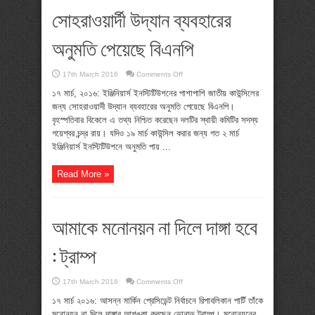
সোহরাওয়ার্দী উদ্যান ব্যবহারের
অনুমতি পেয়েছে বিএনপি
on
17th March 2016
Comments Off
সোহরাওয়ার্দী
উদ্যান
১৭ মার্চ, ২০১৬: ইঞ্জিনিয়ার্স ইনস্টিটিউশনের পাশাপাশি জাতীয় কাউন্সিলের
ব্যবহারের
জন্য সোহরাওয়ার্দী উদ্যান ব্যবহারের অনুমতি পেয়েছে বিএনপি।
অনুমতি
পেয়েছে
বৃহস্পতিবার বিকেলে এ তথ্য নিশ্চিত করেছেন দলটির স্থায়ী কমিটির সদস্য
বিএনপি
গয়েশ্বর চন্দ্র রায়। যদিও ১৯ মার্চ কাউন্সিল করার জন্য গত ২ মার্চ
ইঞ্জিনিয়ার্স ইনস্টিটিউশনে অনুমতি পায় ...
Read More »
আমাকে মনোনয়ন না দিলে দাঙ্গা হবে
: ট্রাম্প
on
17th March 2016
Comments Off
আমাকে
মনোনয়ন
১৭ মার্চ ২০১৬: আসন্ন মার্কিন প্রেসিডেন্ট নির্বাচনে রিপাবলিকান পার্টি তাঁকে
না
মনোনয়ন না দিলে দাঙ্গার আশঙ্কা করছেন ডোনাল্ড ট্রাম্প। মনোনয়নের
দিলে