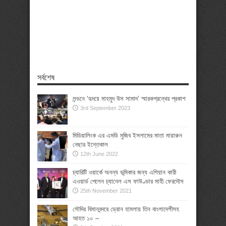
সর্বশেষ
লন্ডনে ‘হৃদয়ে মাহমুদ উস সামাদ’ স্মারকগ্রন্থের প্রকাশ
3rd September 2023
মিডিয়ালিংক এর এমডি মুজিব ইসলামের মাতা মায়ারুন
নেছার ইন্তেকাল
12th June 2022
চ্যারিটি ওয়ার্কে অনন্য ভূমিকার জন্য এশিয়ান কারী
এওয়ার্ড পেলেন চ্যানেল এস ফাউণ্ডার মাহী ফেরদৌস
25th November 2021
সৌদির বিমানবন্দরে ড্রোন হামলায় তিন বাংলাদেশীসহ
আহত ১০ –