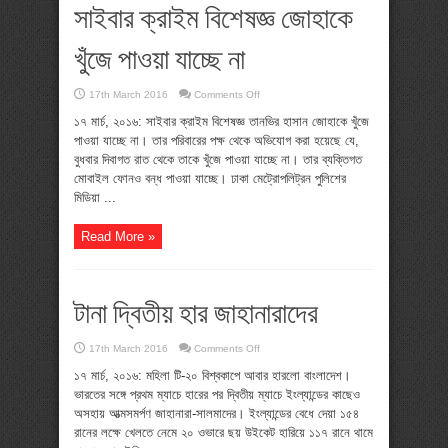
সাইবার ক্রাইম বিশেষজ্ঞ জোহাকে
খুঁজে পাওয়া যাচ্ছে না
on
17th March 2016
Comments Off
সাইবার
ক্রাইম
১৭ মার্চ, ২০১৬: সাইবার ক্রাইম বিশেষজ্ঞ তানভির হাসান জোহাকে খুঁজে
বিশেষজ্ঞ
পাওয়া যাচ্ছে না। তার পরিবারের পক্ষ থেকে অভিযোগ করা হয়েছে যে,
জোহাকে
খুঁজে
বুধবার দিবাগত রাত থেকে তাকে খুঁজে পাওয়া যাচ্ছে না। তার ব্যক্তিগত
পাওয়া
মোবাইল ফোনও বন্ধ পাওয়া যাচ্ছে। ঢাকা মেট্রোপলিট্রন পুলিশের
যাচ্ছে
না
মিডিয়া ...
Read More »
টানা দ্বিতীয় হার জাহানারাদের
on
17th March 2016
Comments Off
টানা
দ্বিতীয়
১৭ মার্চ, ২০১৬: মহিলা টি-২০ বিশ্বকাপে আবার হারলো বাংলাদেশ।
হার
ভারতের সঙ্গে প্রথম ম্যাচে হারের পর দ্বিতীয় ম্যাচে ইংল্যান্ডের কাছেও
জাহানারাদের
অসহায় আত্মসমর্পণ জাহানারা-সালমাদের। ইংল্যান্ডের বেধে দেয়া ১৫৪
রানের লক্ষে খেলতে নেমে ২০ ওভারে ছয় উইকেট হারিয়ে ১১৭ রানে থামে