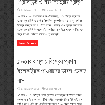
প্রেসিডেন্ট ও প্রধানমন্ত্রীর শ্রদ্ধা
on
17th March 2016
Comments Off
বঙ্গবন্ধুর
৯৬তম
১৭ মার্চ ২০১৬: বাংলাদেশের স্থপতি বঙ্গবন্ধু শেখ মুজিবুর রহমানের
জন্মবার্ষিকী
৯৬তম জন্মবার্ষিকী ও জাতীয় শিশু দিবস বৃহস্পতিবার যথাযোগ্য মর্যাদায়
আজ
:
বিভিন্ন কর্মসূচির মধ্যে পালিত হচ্ছে। বঙ্গবন্ধু শেখ মুজিবুর রহমানের
প্রেসিডেন্ট
ও
৯৬তম জন্মবার্ষিকী উপলক্ষে তাঁর সমাধিতে ফুল দিয়ে শ্রদ্ধা জানিয়েছেন
প্রধানমন্ত্রীর
রাষ্ট্রপতি মো. আবদুল হামিদ ও প্রধানমন্ত্রী ...
শ্রদ্ধা
Read More »
লন্ডনের রাস্তায় বিশ্বের প্রথম
ইলেকট্রিক পাওয়ারের ডাবল ডেকার
বাস
on
17th March 2016
Comments Off
লন্ডনের
রাস্তায়
১৭ মার্চ ২০১৬: বিশ্বের প্রথম পুরোপুরি ইলেকট্রিক পাওয়ারের ডাবল
বিশ্বের
ডেকার বাস উন্মোচন হল। চীনা নির্মাতা প্রতিষ্ঠান বিওয়াইডি এই বাস
প্রথম
ইলেকট্রিক
নির্মাণ করে। এই বাস একটি সিঙ্গেল চার্জে ১৮০ মাইল পর্যন্ত যেতে