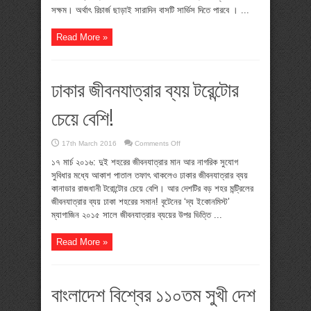
পাওয়ারের
সক্ষম। অর্থাৎ রিচার্জ ছাড়াই সারাদিন বাসটি সার্ভিস দিতে পারবে । ...
ডাবল
ডেকার
বাস
Read More »
ঢাকার জীবনযাত্রার ব্যয় টরেন্টোর
চেয়ে বেশি!
on
17th March 2016
Comments Off
ঢাকার
জীবনযাত্রার
১৭ মার্চ ২০১৬: দুই শহরের জীবনযাত্রার মান আর নাগরিক সুযোগ
ব্যয়
সুবিধার মধ্যে আকাশ পাতাল তফাৎ থাকলেও ঢাকার জীবনযাত্রার ব্যয়
টরেন্টোর
চেয়ে
কানাডার রাজধানী টরোন্টোর চেয়ে বেশি। আর দেশটির বড় শহর মন্ট্রিলের
বেশি!
জীবনযাত্রার ব্যয় ঢাকা শহরের সমান! বৃটেনের ‘দ্য ইকোনমিস্ট’
ম্যাগাজিন ২০১৫ সালে জীবনযাত্রার ব্যয়ের উপর ভিত্তি ...
Read More »
বাংলাদেশ বিশ্বের ১১০তম সুখী দেশ