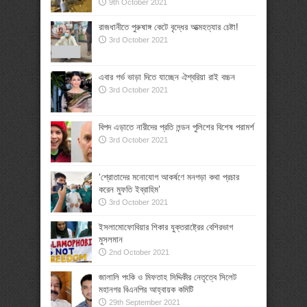
9th October 2021
রাজধানীতে পুরুষাঙ্গ কেটে বৃদ্ধের আত্মহত্যার চেষ্টা!
3rd October 2021
এবার গর্ভ ভাড়া দিতে যাচ্ছেন ঐশ্বরিয়া রাই বচ্চন
3rd October 2021
বিপদ এড়াতে নারীদের প্রতি লন্ডন পুলিশের বিশেষ পরামর্শ
3rd October 2021
‘শ্রোতাদের মনোযোগ আকর্ষণে মনগড়া কথা প্রচার
করেন মুফতি ইব্রাহিম’
3rd October 2021
ইসলামোফোবিয়ার শিকার যুক্তরাষ্ট্রের বেশিরভাগ
মুসলমান
2nd October 2021
জালালি পংকি ও মিফতাহ সিদ্দিকীর নেতৃত্বে সিলেট
মহানগর বিএনপির আহ্বায়ক কমিটি
29th September 2021