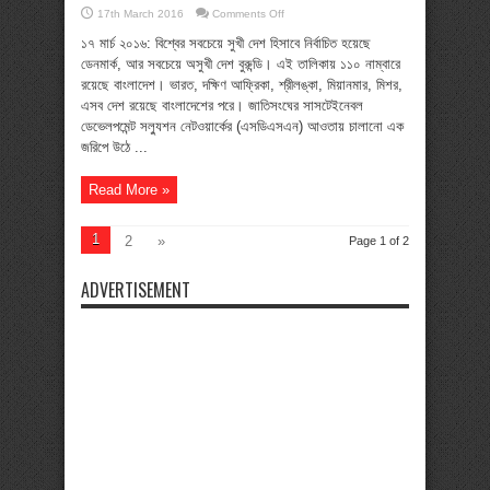
on
17th March 2016
Comments Off
বাংলাদেশ
বিশ্বের
১৭ মার্চ ২০১৬: বিশ্বের সবচেয়ে সুখী দেশ হিসাবে নির্বাচিত হয়েছে
১১০তম
ডেনমার্ক, আর সবচেয়ে অসুখী দেশ বুরুন্ডি। এই তালিকায় ১১০ নাম্বারে
সুখী
দেশ
রয়েছে বাংলাদেশ। ভারত, দক্ষিণ আফ্রিকা, শ্রীলঙ্কা, মিয়ানমার, মিশর,
এসব দেশ রয়েছে বাংলাদেশের পরে। জাতিসংঘের সাসটেইনেবল
ডেভেলপমেন্ট সল্যুশন নেটওয়ার্কের (এসডিএসএন) আওতায় চালানো এক
জরিপে উঠে ...
Read More »
1
2
»
Page 1 of 2
ADVERTISEMENT