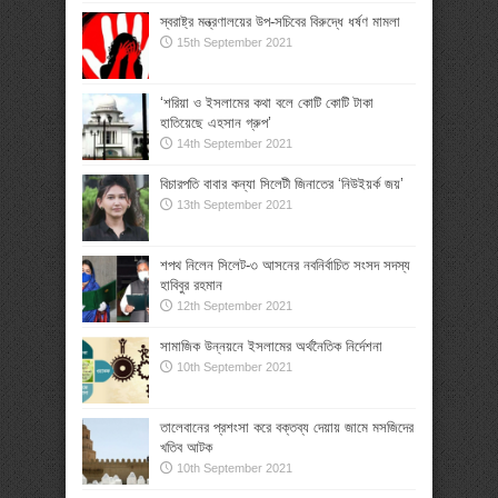
স্বরাষ্ট্র মন্ত্রণালয়ের উপ-সচিবের বিরুদ্ধে ধর্ষণ মামলা
15th September 2021
‘শরিয়া ও ইসলামের কথা বলে কোটি কোটি টাকা
হাতিয়েছে এহসান গ্রুপ’
14th September 2021
বিচারপতি বাবার কন্যা সিলেটী জিনাতের ‘নিউইয়র্ক জয়’
13th September 2021
শপথ নিলেন সিলেট-৩ আসনের নবনির্বাচিত সংসদ সদস্য
হাবিবুর রহমান
12th September 2021
সামাজিক উন্নয়নে ইসলামের অর্থনৈতিক নির্দেশনা
10th September 2021
তালেবানের প্রশংসা করে বক্তব্য দেয়ায় জামে মসজিদের
খতিব আটক
10th September 2021