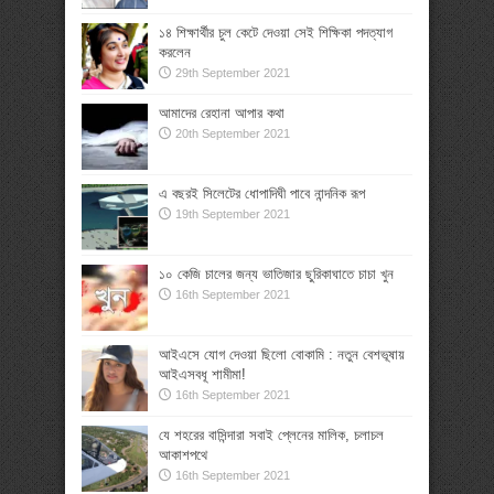
১৪ শিক্ষার্থীর চুল কেটে দেওয়া সেই শিক্ষিকা পদত্যাগ
করলেন
29th September 2021
আমাদের রেহানা আপার কথা
20th September 2021
এ বছরই সিলেটের ধোপাদিঘী পাবে নান্দনিক রূপ
19th September 2021
১০ কেজি চালের জন্য ভাতিজার ছুরিকাঘাতে চাচা খুন
16th September 2021
আইএসে যোগ দেওয়া ছিলো বোকামি : নতুন বেশভূষায়
আইএসবধূ শামীমা!
16th September 2021
যে শহরের বাসিন্দারা সবাই প্লেনের মালিক, চলাচল
আকাশপথে
16th September 2021