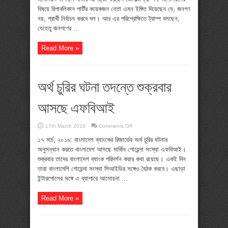
দাঙ্গা
বিষয়ে রিপাবলিকান পার্টির কয়েকজন নেতা এমন ইঙ্গিত দিয়েছেন যে, জনগণ
হবে
নয়, প্রার্থী নির্বাচন করবে দল। আর এর পরিপ্রেক্ষিতে ট্রাম্প বলছেন,
:
ট্রাম্প
যেহেতু জনগণের ...
Read More »
অর্থ চুরির ঘটনা তদন্তে শুক্রবার
আসছে এফবিআই
on
17th March 2016
Comments Off
অর্থ
চুরির
১৭ মার্চ, ২০১৬: বাংলাদেশ ব্যাংকের রিজার্ভের অর্থ চুরির ঘটনার
ঘটনা
অনুসন্ধান করতে বাংলাদেশ আসছে মার্কিন গোয়েন্দা সংস্থা এফবিআই।
তদন্তে
শুক্রবার
শুক্রবার তাদের বাংলাদেশ ব্যাংক পরিদর্শন করার কথা রয়েছে। একই দিন
আসছে
তারা বাংলাদেশি গোয়েন্দা সংস্থা সিআইডির সঙ্গেও বৈঠক করবে। এছাড়া
এফবিআই
ইন্টারপোলের সঙ্গে এ ব্যাপারে আলোচনা ...
Read More »