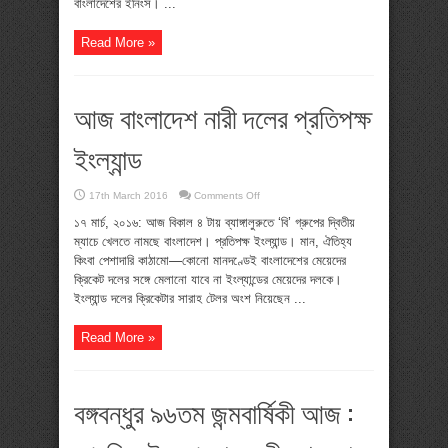
বাংলাদেশের ইনিংস। ...
Read More »
আজ বাংলাদেশ নারী দলের প্রতিপক্ষ
ইংল্যান্ড
on
17th March 2016
Comments Off
আজ
বাংলাদেশ
১৭ মার্চ, ২০১৬: আজ বিকাল ৪ টায় ব্যাঙ্গালুরুতে ‘বি’ গ্রুপের দ্বিতীয়
নারী
ম্যাচে খেলতে নামছে বাংলাদেশ। প্রতিপক্ষ ইংল্যান্ড। মান, ঐতিহ্য
দলের
প্রতিপক্ষ
কিংবা পেশাদারি কাঠামো—কোনো মানদণ্ডেই বাংলাদেশের মেয়েদের
ইংল্যান্ড
ক্রিকেট দলের সঙ্গে মেলানো যাবে না ইংল্যান্ডের মেয়েদের দলকে।
ইংল্যান্ড দলের ক্রিকেটার সারাহ টেলর অংশ নিয়েছেন ...
Read More »
বঙ্গবন্ধুর ৯৬তম জন্মবার্ষিকী আজ :