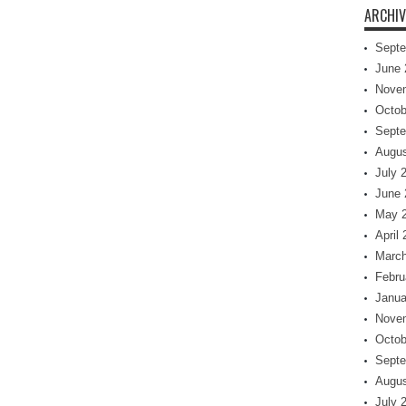
ARCHIV
Septe
June 
Nove
Octob
Septe
Augus
July 
June 
May 
April
March
Febru
Janua
Nove
Octob
Septe
Augus
July 