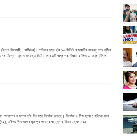
ইন্না লিল্লাহি…রাজিউন)। শনিবার দুপুর ২টা ১০ মিনিটে রাজধানীর বঙ্গবন্ধু শেখ মুজিব
উ) শেষ নিঃশ্বাস ত্যাগ করেছেন তিনি। তার স্ত্রী অধ্যাপক দিলারা হাফিজ এ তথ্য নিশ্চিত
িয়া মাদ্রাসার ৪ ছাত্র দুই দিন ধরে নিখোঁজ রয়েছে। নিখোঁজ ৪ শিশু হলো : হবিগঞ্জ সদর
), নবীগঞ্জ উপজেলার সুজাপুর গ্রামের আব্দুল্লাহ মিয়ার ছেলে নয়ন ...