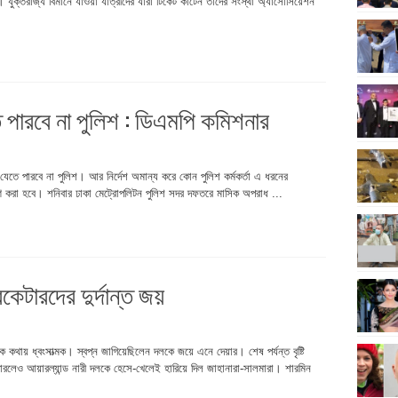
া। যুক্তরাজ্য বিমানে যাওয়া যাত্রীদের যাঁরা টিকেট কাটেন তাঁদের সংস্থা অ্যাসোসিয়েশন
ে পারবে না পুলিশ : ডিএমপি কমিশনার
যেতে পারবে না পুলিশ। আর নির্দেশ অমান্য করে কোন পুলিশ কর্মকর্তা এ ধরনের
রহণ করা হবে। শনিবার ঢাকা মেট্রোপলিটন পুলিশ সদর দফতরে মাসিক অপরাধ ...
িকেটারদের দুর্দান্ত জয়
ক কথায় ধ্বংসাত্মক। স্বপ্ন জাগিয়েছিলেন দলকে জয়ে এনে দেয়ার। শেষ পর্যন্ত বৃষ্টি
না পারলেও আয়ারল্যান্ড নারী দলকে হেসে-খেলেই হারিয়ে দিল জাহানারা-সালমারা। শারমিন