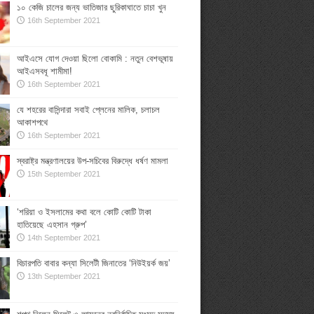
১০ কেজি চালের জন্য ভাতিজার ছুরিকাঘাতে চাচা খুন
16th September 2021
আইএসে যোগ দেওয়া ছিলো বোকামি : নতুন বেশভূষায়
আইএসবধূ শামীমা!
16th September 2021
যে শহরের বাসিন্দারা সবাই প্লেনের মালিক, চলাচল
আকাশপথে
16th September 2021
স্বরাষ্ট্র মন্ত্রণালয়ের উপ-সচিবের বিরুদ্ধে ধর্ষণ মামলা
15th September 2021
‘শরিয়া ও ইসলামের কথা বলে কোটি কোটি টাকা
হাতিয়েছে এহসান গ্রুপ’
14th September 2021
বিচারপতি বাবার কন্যা সিলেটী জিনাতের ‘নিউইয়র্ক জয়’
13th September 2021