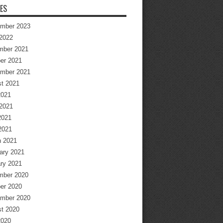
ES
mber 2023
2022
mber 2021
er 2021
mber 2021
t 2021
2021
2021
2021
 2021
 2021
ary 2021
ry 2021
mber 2020
er 2020
mber 2020
t 2020
2020