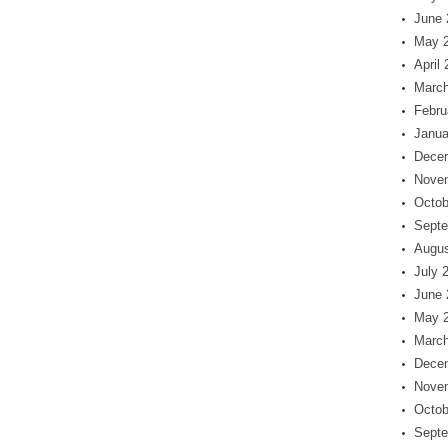
June 
May 
April
March
Febru
Janua
Dece
Nove
Octob
Septe
Augus
July 
June 
May 
March
Dece
Nove
Octob
Septe