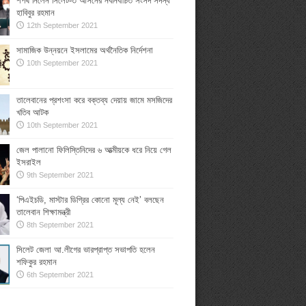
শপথ নিলেন সিলেট-৩ আসনের নবনির্বাচিত সংসদ সদস্য
হাবিবুর রহমান
12th September 2021
সামাজিক উন্নয়নে ইসলামের অর্থনৈতিক নির্দেশনা
10th September 2021
তালেবানের প্রশংসা করে বক্তব্য দেয়ায় জামে মসজিদের
খতিব আটক
10th September 2021
জেল পালানো ফিলিস্তিনিদের ৬ আত্মীয়কে ধরে নিয়ে গেল
ইসরাইল
9th September 2021
‘পিএইচডি, মাস্টার ডিগ্রির কোনো মূল্য নেই’ বলছেন
তালেবান শিক্ষামন্ত্রী
8th September 2021
সিলেট জেলা আ.লীগের ভারপ্রাপ্ত সভাপতি হলেন
শফিকুর রহমান
6th September 2021