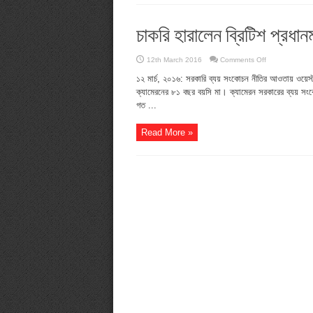
চাকরি হারালেন ব্রিটিশ প্রধানমন
on
12th March 2016
Comments Off
চাকরি
হারালেন
১২ মার্চ, ২০১৬: সরকারি ব্যয় সংকোচন নীতির আওতায় ওয়েস্ট ব
ব্রিটিশ
ক্যামেরনের ৮১ বছর বয়সি মা। ক্যামেরন সরকারের ব্যয় সংকোচন
প্রধানমন্ত্রী
ক্যামেরনের
গত ...
মা
Read More »