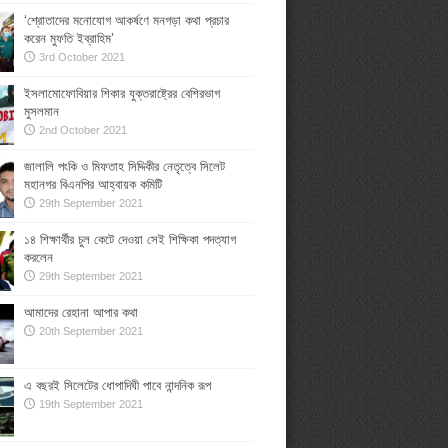
‘শ্রোতাদের মনোযোগ আকর্ষণে মনগড়া কথা প্রচার
করেন মুফতি ইব্রাহিম’
3rd October 2021
ইসলামোফোবিয়ার শিকার যুক্তরাষ্ট্রের বেশিরভাগ
মুসলমান
2nd October 2021
জালালি পংকি ও মিফতাহ সিদ্দিকীর নেতৃত্বে সিলেট
মহানগর বিএনপির আহ্বায়ক কমিটি
29th September 2021
১৪ শিক্ষার্থীর চুল কেটে দেওয়া সেই শিক্ষিকা পদত্যাগ
করলেন
29th September 2021
আমাদের রেহানা আপার কথা
20th September 2021
এ বছরই সিলেটের ধোপাদিঘী পাবে নান্দনিক রূপ
19th September 2021