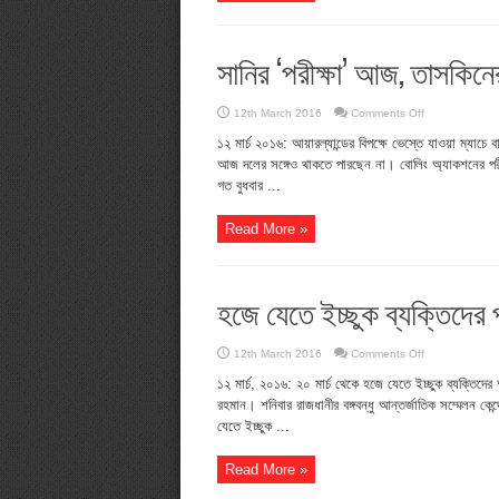
সানির ‘পরীক্ষা’ আজ, তাসকিন
on
12th March 2016
Comments Off
সানির
‘পরীক্ষা’
১২ মার্চ ২০১৬: আয়ারল্যান্ডের বিপক্ষে ভেস্তে যাওয়া ম
আজ,
আজ দলের সঙ্গেও থাকতে পারছেন না। বোলিং অ্যাকশনের পরীক
তাসকিনের
সোমবার
গত বুধবার ...
Read More »
হজে যেতে ইচ্ছুক ব্যক্তিদের প্
on
12th March 2016
Comments Off
হজে
যেতে
১২ মার্চ, ২০১৬: ২০ মার্চ থেকে হজে যেতে ইচ্ছুক ব্যক্তিদের অ
ইচ্ছুক
রহমান। শনিবার রাজধানীর বঙ্গবন্ধু আন্তর্জাতিক সম্মেলন কে
ব্যক্তিদের
প্রাক-
যেতে ইচ্ছুক ...
নিবন্ধন
শুরু
২০
Read More »
মার্চ