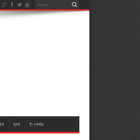
ইল
ব্লগ
ই-পেপার