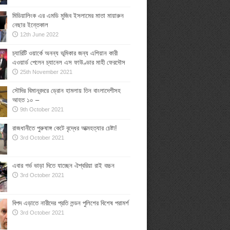
মিডিয়ালিংক এর এমডি মুজিব ইসলামের মাতা মায়ারুন
নেছার ইন্তেকাল
12th June 2022
চ্যারিটি ওয়ার্কে অনন্য ভূমিকার জন্য এশিয়ান কারী
এওয়ার্ড পেলেন চ্যানেল এস ফাউণ্ডার মাহী ফেরদৌস
25th November 2021
সৌদির বিমানবন্দরে ড্রোন হামলায় তিন বাংলাদেশীসহ
আহত ১০ –
9th October 2021
রাজধানীতে পুরুষাঙ্গ কেটে বৃদ্ধের আত্মহত্যার চেষ্টা!
3rd October 2021
এবার গর্ভ ভাড়া দিতে যাচ্ছেন ঐশ্বরিয়া রাই বচ্চন
3rd October 2021
বিপদ এড়াতে নারীদের প্রতি লন্ডন পুলিশের বিশেষ পরামর্শ
3rd October 2021