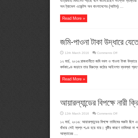
যাত্রীবাহী বিমানেও পড়ছে বলে জানিয়েছেন সংশ্লিষ্ট ব্যক্তির
নিষেধাজ্ঞায়
সংকটে
অব ট্রাভেল এজেন্টস অব বাংলাদেশের (আটাব) ...
দেশের
বাণিজ্য
Read More »
জমি-পাওনা টাকা উদ্ধারে যেত
on
12th March 2016
Comments Off
জমি-
পাওনা
১২ মার্চ, ২০১৬:রাজধানীতে জমি দখল ও পাওনা টাকা উদ্ধারে 
টাকা
কর্মকাণ্ডে জড়াবে তার বিরুদ্ধে কঠোর আইনগত ব্যবস্থা গ্
উদ্ধারে
যেতে
পারবে
না
Read More »
পুলিশ
:
ডিএমপি
কমিশনার
আয়ারল্যান্ডের বিপক্ষে নারী ক্র
on
12th March 2016
Comments Off
আয়ারল্যান্ডের
বিপক্ষে
১২ মার্চ, ২০১৬: আয়ারল্যান্ডের বিপক্ষে তামিমের শুরুটা ছিল এ
নারী
বাঁধায় সেই স্বপ্ন পণ্ড হয়ে যায়। বৃষ্টির কারণে তামিমরা 
ক্রিকেটারদের
দুর্দান্ত
আক্তারের ...
জয়