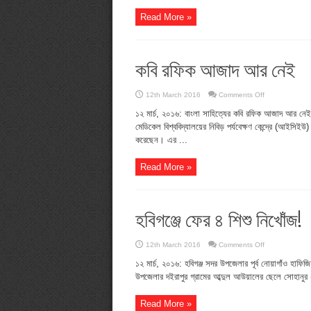
Read More »
কবি রফিক আজাদ আর নেই
on
12th March 2016
Comments Off
কবি
রফিক
১২ মার্চ, ২০১৬: বাংলা সাহিত্যের কবি রফিক আজাদ আর নেই (
আজাদ
মেডিকেল বিশ্ববিদ্যালয়ের নিবিড় পর্যবেক্ষণ কেন্দ্রে (আইসিই
আর
নেই
করেছেন। এর ...
Read More »
হবিগঞ্জে ফের ৪ শিশু নিখোঁজ!
on
12th March 2016
Comments Off
হবিগঞ্জে
ফের
১২ মার্চ, ২০১৬: হবিগঞ্জ সদর উপজেলার পূর্ব নোয়াগাঁও হাফিজ
৪
উপজেলার দইরাপুর গ্রামের আব্দুল আউয়ালের ছেলে সোহানুর (১২
শিশু
নিখোঁজ!
Read More »