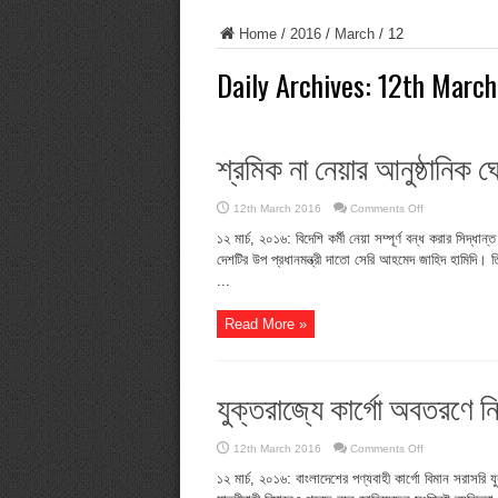
Home
/
2016
/
March
/
12
Daily Archives:
12th March
শ্রমিক না নেয়ার আনুষ্ঠানিক ঘ
on
12th March 2016
Comments Off
শ্রমিক
না
১২ মার্চ, ২০১৬: বিদেশি কর্মী নেয়া সম্পূর্ণ বন্ধ করার সিদ্ধা
নেয়ার
দেশটির উপ প্রধানমন্ত্রী দাতো সেরি আহমেদ জাহিদ হামিদি। ত
আনুষ্ঠানিক
ঘোষণা
...
মালয়েশিয়ার
Read More »
যুক্তরাজ্যে কার্গো অবতরণে নি
on
12th March 2016
Comments Off
যুক্তরাজ্যে
কার্গো
১২ মার্চ, ২০১৬: বাংলাদেশের পণ্যবাহী কার্গো বিমান সরাসরি
অবতরণে