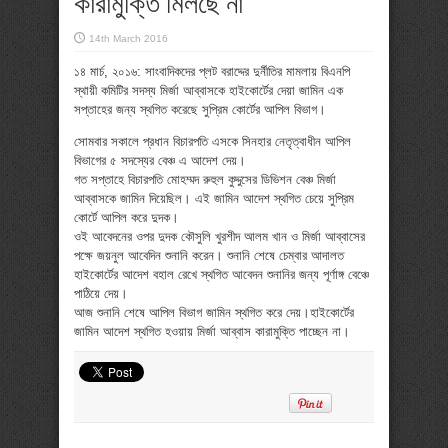
কারামুক্তি মিলছে না
14th March 2016
১৪ মার্চ, ২০১৬: সাংবাদিকদের প্লট বরাদ্দের দুর্নীতির মামলায় বিএনপি
স্থায়ী কমিটির সদস্য মির্জা আব্বাসকে হাইকোর্টের দেয়া জামিন এক
সপ্তাহের জন্য স্থগিত করেছে সুপ্রিম কোর্টের আপিল বিভাগ।
সোমবার সকালে প্রধান বিচারপতি এসকে সিনহার নেতৃত্বাধীন আপিল
বিভাগের ৫ সদস্যের বেঞ্চ এ আদেশ দেয়।
গত সপ্তাহে বিচারপতি মোহম্মদ রুহুল কুদ্দুসের ডিভিশন বেঞ্চ মির্জা
আব্বাসকে জামিন দিয়েছিল। এই জামিন আদেশ স্থগিত চেয়ে সুপ্রিম
কোর্টে আপিল করে দুদক।
ওই আবেদনের ওপর দুদক কৌসুলি খুরশীদ আলম খান ও মির্জা আব্বাসের
পক্ষে জয়নুল আবেদিন শুনানি করেন। শুনানি শেষে চেম্বার আদালত
হাইকোর্টের আদেশ বহাল রেখে স্থগিত আবেদন শুনানির জন্য পূর্ণাঙ্গ বেঞ্চে
পাঠিয়ে দেয়।
আজ শুনানি শেষে আপিল বিভাগ জামিন স্থগিত করে দেয়।হাইকোর্টের
জামিন আদেশ স্থগিত হওয়ায় মির্জা আব্বাস কারামুক্তি পাচ্ছেন না।