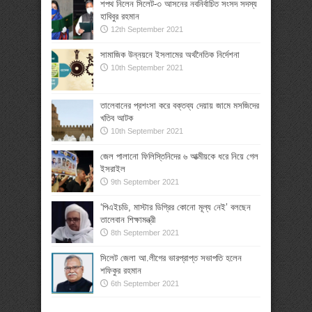
শপথ নিলেন সিলেট-৩ আসনের নবনির্বাচিত সংসদ সদস্য
হাবিবুর রহমান
12th September 2021
সামাজিক উন্নয়নে ইসলামের অর্থনৈতিক নির্দেশনা
10th September 2021
তালেবানের প্রশংসা করে বক্তব্য দেয়ায় জামে মসজিদের
খতিব আটক
10th September 2021
জেল পালানো ফিলিস্তিনিদের ৬ আত্মীয়কে ধরে নিয়ে গেল
ইসরাইল
9th September 2021
‘পিএইচডি, মাস্টার ডিগ্রির কোনো মূল্য নেই’ বলছেন
তালেবান শিক্ষামন্ত্রী
8th September 2021
সিলেট জেলা আ.লীগের ভারপ্রাপ্ত সভাপতি হলেন
শফিকুর রহমান
6th September 2021