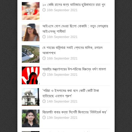
১০ কেজি চালের জন্য ভাতিজার ছুরিকাঘাতে চাচা খুন
16th September 2021
আইএসে যোগ দেওয়া ছিলো বোকামি : নতুন বেশভূষায়
আইএসবধূ শামীমা!
16th September 2021
যে শহরের বাসিন্দারা সবাই প্লেনের মালিক, চলাচল
আকাশপথে
16th September 2021
স্বরাষ্ট্র মন্ত্রণালয়ের উপ-সচিবের বিরুদ্ধে ধর্ষণ মামলা
15th September 2021
‘শরিয়া ও ইসলামের কথা বলে কোটি কোটি টাকা
হাতিয়েছে এহসান গ্রুপ’
14th September 2021
বিচারপতি বাবার কন্যা সিলেটী জিনাতের ‘নিউইয়র্ক জয়’
13th September 2021