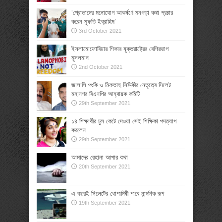
‘শ্রোতাদের মনোযোগ আকর্ষণে মনগড়া কথা প্রচার
করেন মুফতি ইব্রাহিম’
3rd October 2021
ইসলামোফোবিয়ার শিকার যুক্তরাষ্ট্রের বেশিরভাগ
মুসলমান
2nd October 2021
জালালি পংকি ও মিফতাহ সিদ্দিকীর নেতৃত্বে সিলেট
মহানগর বিএনপির আহ্বায়ক কমিটি
29th September 2021
১৪ শিক্ষার্থীর চুল কেটে দেওয়া সেই শিক্ষিকা পদত্যাগ
করলেন
29th September 2021
আমাদের রেহানা আপার কথা
20th September 2021
এ বছরই সিলেটের ধোপাদিঘী পাবে নান্দনিক রূপ
19th September 2021