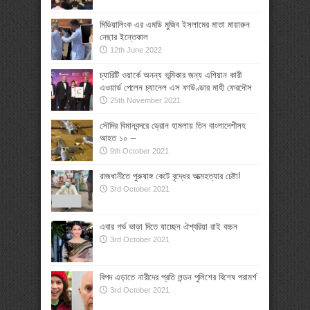
মিডিয়ালিংক এর এমডি মুজিব ইসলামের মাতা মায়ারুন
নেছার ইন্তেকাল
12th June 2022
চ্যারিটি ওয়ার্কে অনন্য ভূমিকার জন্য এশিয়ান কারী
এওয়ার্ড পেলেন চ্যানেল এস ফাউণ্ডার মাহী ফেরদৌস
25th November 2021
সৌদির বিমানবন্দরে ড্রোন হামলায় তিন বাংলাদেশীসহ
আহত ১০ –
9th October 2021
রাজধানীতে পুরুষাঙ্গ কেটে বৃদ্ধের আত্মহত্যার চেষ্টা!
3rd October 2021
এবার গর্ভ ভাড়া দিতে যাচ্ছেন ঐশ্বরিয়া রাই বচ্চন
3rd October 2021
বিপদ এড়াতে নারীদের প্রতি লন্ডন পুলিশের বিশেষ পরামর্শ
3rd October 2021