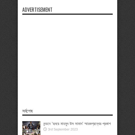
ADVERTISEMENT
সর্বশেষ
লন্ডনে ‘হৃদয়ে মাহমুদ উস সামাদ’ স্মারকগ্রন্থের প্রকাশ
3rd September 2023