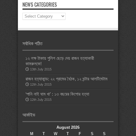
NEWS CATEGORIES
News
Categories
সর্বাধিক পঠিত
১২ লক্ষ টাকায় পুলিশ ছেড়ে দেয় রাজন হত্যাকারী
কামরুলকে!
13th July 2015
রাজন হত্যাকান্ড: ২২ গ্রামের বৈঠক, ১২ ঘন্টার আলটিমেটাম
12th July 2015
‘পানি নাই ঘাম খা’ : ১৩ বছরের কিশোর হত্যা
12th July 2015
আর্কাইভ
August 2026
M
T
W
T
F
S
S