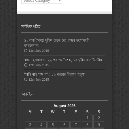
Categories
সর্বাধিক পঠিত
১২ লক্ষ টাকায় পুলিশ ছেড়ে দেয় রাজন হত্যাকারী
কামরুলকে!
13th July 2015
রাজন হত্যাকান্ড: ২২ গ্রামের বৈঠক, ১২ ঘন্টার আলটিমেটাম
12th July 2015
‘পানি নাই ঘাম খা’ : ১৩ বছরের কিশোর হত্যা
12th July 2015
আর্কাইভ
August 2026
M
T
W
T
F
S
S
1
2
3
4
5
6
7
8
9