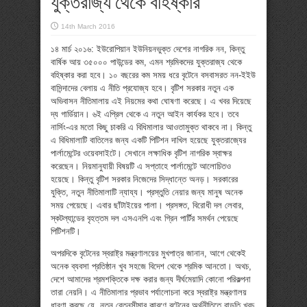
যুক্তরাজ্য থেকে বহিষ্কার
14th March 2016
১৪ মার্চ ২০১৬: ইউরোপিয়ান ইউনিয়নভুক্ত দেশের নাগরিক নন, কিন্তু
বার্ষিক আয় ৩৫০০০ পাউন্ডের কম, এমন শ্রমিকদের যুক্তরাজ্য থেকে
বহিষ্কার করা হবে। ১০ বছরের কম সময় ধরে বৃটেনে বসবাসরত নন-ইইউ
বাসিন্দাদের বেলায় এ নীতি প্রযোজ্য হবে। বৃটিশ সরকার নতুন এক
অভিবাসন নীতিমালায় এই নিয়মের কথা ঘোষণা করেছে। এ খবর দিয়েছে
দ্য গার্ডিয়ান। ৬ই এপ্রিল থেকে এ নতুন আইন কার্যকর হবে। তবে
নার্সিং-এর মতো কিছু চাকরি এ বিধিমালার আওতামুক্ত থাকবে না। কিন্তু
এ বিধিমালাটি বাতিলের জন্য একটি পিটিশন দাখিল হয়েছে যুক্তরাজ্যের
পার্লামেন্টের ওয়েবসাইটে। সেখানে লক্ষাধিক বৃটিশ নাগরিক স্বাক্ষর
করেছেন। নিয়মানুযায়ী বিষয়টি এ সপ্তাহে পার্লামেন্টে আলোচিতও
হয়েছে। কিন্তু বৃটিশ সরকার নিজেদের সিদ্ধান্তে অনড়। সরকারের
যুক্তি, নতুন নীতিমালাটি ন্যায্য। প্রস্তুতি নেয়ার জন্য মানুষ অনেক
সময় পেয়েছে। এবার ছাঁটাইয়ের পালা। প্রসঙ্গত, বিরোধী দল লেবার,
স্কটল্যান্ডের বৃহত্তম দল এসএনপি এবং গ্রিন পার্টির সমর্থন পেয়েছে
পিটিশনটি।
অপরদিকে বৃটেনের স্বরাষ্ট্র মন্ত্রণালয়ের মুখপাত্র জানান, আগে থেকেই
অনেক ব্যবসা প্রতিষ্ঠান খুব সহজে বিদেশ থেকে শ্রমিক আনতো। অথচ,
দেশে আমাদের শ্রমশক্তিকে দক্ষ করার জন্য দীর্ঘমেয়াদি কোনো পরিকল্পনা
তারা নেয়নি। এ নীতিমালার প্রভাব পর্যালোচনা করে স্বরাষ্ট্র মন্ত্রণালয়
ধারণা করছে যে, নতুন বেতনসীমার কারণে বৃটেনের অর্থনীতিতে বাড়তি খরচ