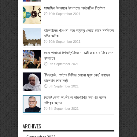
সামাজিক উন্নয়নে ইসলামের অর্থনৈতিক নির্দেশনা
10th September 2021
তালেবানের প্রশংসা করে বক্তব্য দেয়ায় জামে মসজিদের
খতিব আটক
10th September 2021
জেল পালানো ফিলিস্তিনিদের ৬ আত্মীয়কে ধরে নিয়ে গেল
ইসরাইল
9th September 2021
‘পিএইচডি, মাস্টার ডিগ্রির কোনো মূল্য নেই’ বলছেন
তালেবান শিক্ষামন্ত্রী
8th September 2021
সিলেট জেলা আ.লীগের ভারপ্রাপ্ত সভাপতি হলেন
শফিকুর রহমান
6th September 2021
ARCHIVES