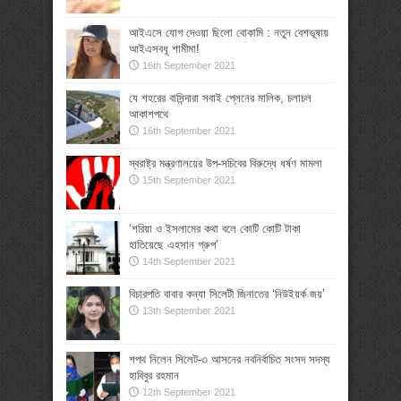
আইএসে যোগ দেওয়া ছিলো বোকামি : নতুন বেশভূষায়
আইএসবধূ শামীমা!
16th September 2021
যে শহরের বাসিন্দারা সবাই প্লেনের মালিক, চলাচল
আকাশপথে
16th September 2021
স্বরাষ্ট্র মন্ত্রণালয়ের উপ-সচিবের বিরুদ্ধে ধর্ষণ মামলা
15th September 2021
‘শরিয়া ও ইসলামের কথা বলে কোটি কোটি টাকা
হাতিয়েছে এহসান গ্রুপ’
14th September 2021
বিচারপতি বাবার কন্যা সিলেটী জিনাতের ‘নিউইয়র্ক জয়’
13th September 2021
শপথ নিলেন সিলেট-৩ আসনের নবনির্বাচিত সংসদ সদস্য
হাবিবুর রহমান
12th September 2021