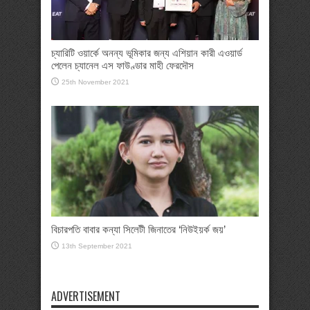
চ্যারিটি ওয়ার্কে অনন্য ভূমিকার জন্য এশিয়ান কারী এওয়ার্ড
পেলেন চ্যানেল এস ফাউণ্ডার মাহী ফেরদৌস
25th November 2021
বিচারপতি বাবার কন্যা সিলেটী জিনাতের ‘নিউইয়র্ক জয়’
13th September 2021
ADVERTISEMENT