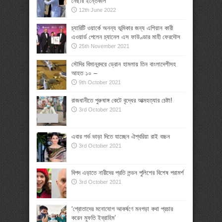
নেছার ইন্তেকাল
12th June 2022
চ্যারিটি ওয়ার্কে অনন্য ভূমিকার জন্য এশিয়ান কারী
এওয়ার্ড পেলেন চ্যানেল এস ফাউণ্ডার মাহী ফেরদৌস
25th November 2021
সৌদির বিমানবন্দরে ড্রোন হামলায় তিন বাংলাদেশীসহ
আহত ১০ –
9th October 2021
রাজধানীতে পুরুষাঙ্গ কেটে বৃদ্ধের আত্মহত্যার চেষ্টা!
3rd October 2021
এবার গর্ভ ভাড়া দিতে যাচ্ছেন ঐশ্বরিয়া রাই বচ্চন
3rd October 2021
বিপদ এড়াতে নারীদের প্রতি লন্ডন পুলিশের বিশেষ পরামর্শ
3rd October 2021
‘শ্রোতাদের মনোযোগ আকর্ষণে মনগড়া কথা প্রচার
করেন মুফতি ইব্রাহিম’