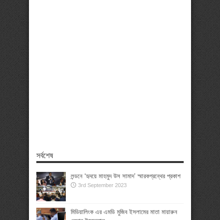
সর্বশেষ
লন্ডনে ‘হৃদয়ে মাহমুদ উস সামাদ’ স্মারকগ্রন্থের প্রকাশ
3rd September 2023
মিডিয়ালিংক এর এমডি মুজিব ইসলামের মাতা মায়ারুন