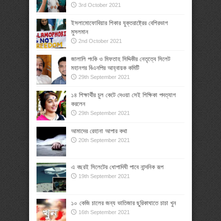
3rd October 2021
ইসলামোফোবিয়ার শিকার যুক্তরাষ্ট্রের বেশিরভাগ
মুসলমান
2nd October 2021
জালালি পংকি ও মিফতাহ সিদ্দিকীর নেতৃত্বে সিলেট
মহানগর বিএনপির আহ্বায়ক কমিটি
29th September 2021
১৪ শিক্ষার্থীর চুল কেটে দেওয়া সেই শিক্ষিকা পদত্যাগ
করলেন
29th September 2021
আমাদের রেহানা আপার কথা
20th September 2021
এ বছরই সিলেটের ধোপাদিঘী পাবে নান্দনিক রূপ
19th September 2021
১০ কেজি চালের জন্য ভাতিজার ছুরিকাঘাতে চাচা খুন
16th September 2021