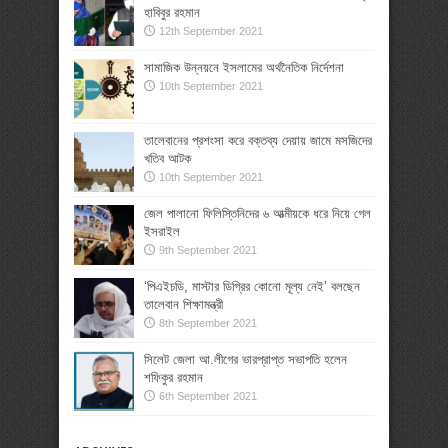
হাবিবুর রহমান
12th September 2021
সামাজিক উন্নয়নে ইসলামের অর্থনৈতিক নির্দেশনা
10th September 2021
তালেবানের প্রশংসা করে বক্তব্য দেয়ায় জামে মসজিদের
খতিব আটক
10th September 2021
জেল পালানো ফিলিস্তিনিদের ৬ আত্মীয়কে ধরে নিয়ে গেল
ইসরাইল
9th September 2021
‘পিএইচডি, মাস্টার ডিগ্রির কোনো মূল্য নেই’ বলছেন
তালেবান শিক্ষামন্ত্রী
8th September 2021
সিলেট জেলা আ.লীগের ভারপ্রাপ্ত সভাপতি হলেন
শফিকুর রহমান
6th September 2021