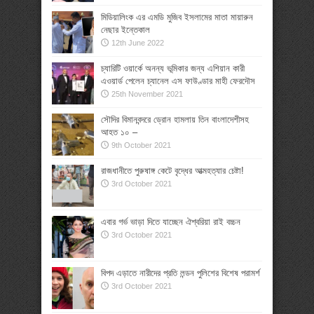
মিডিয়ালিংক এর এমডি মুজিব ইসলামের মাতা মায়ারুন
নেছার ইন্তেকাল
12th June 2022
চ্যারিটি ওয়ার্কে অনন্য ভূমিকার জন্য এশিয়ান কারী
এওয়ার্ড পেলেন চ্যানেল এস ফাউণ্ডার মাহী ফেরদৌস
25th November 2021
সৌদির বিমানবন্দরে ড্রোন হামলায় তিন বাংলাদেশীসহ
আহত ১০ –
9th October 2021
রাজধানীতে পুরুষাঙ্গ কেটে বৃদ্ধের আত্মহত্যার চেষ্টা!
3rd October 2021
এবার গর্ভ ভাড়া দিতে যাচ্ছেন ঐশ্বরিয়া রাই বচ্চন
3rd October 2021
বিপদ এড়াতে নারীদের প্রতি লন্ডন পুলিশের বিশেষ পরামর্শ
3rd October 2021