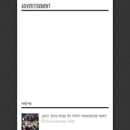
ADVERTISEMENT
সর্বশেষ
লন্ডনে ‘হৃদয়ে মাহমুদ উস সামাদ’ স্মারকগ্রন্থের প্রকাশ
3rd September 2023