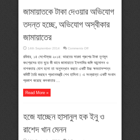
জামায়াতকে টাকা দেওয়ার অভিযোগ
তদন্ত হচ্ছে, অভিযোগ অস্বীকার
জামায়াতের
on
14th September 2014
Comments Off
জামায়াতকে
টাকা
রবিবার, ১৪ সেপ্টেম্বর ২০১৪: ভারতের সারদা গ্রুপের টাকা তৃণমূল
দেওয়ার
কংগ্রেসের হাত ঘুরে কী ভাবে জামায়াতে ইসলামির জঙ্গি আন্দোলন ও
অভিযোগ
তদন্ত
নাশকতায় যোগ হলো তা অনুসন্ধান করতে একটি উচ্চ ক্ষমতাসম্পন্ন
হচ্ছে,
কমিটি তৈরি করছেন প্রধানমন্ত্রী শেখ হাসিনা। এ সংক্রান্ত একটি সংবাদ
অভিযোগ
অস্বীকার
প্রকাশ করেছে কলকাতার ...
জামায়াতের
Read More »
হজে যাচ্ছেন হাসানুল হক ইনু ও
রাশেদ খান মেনন