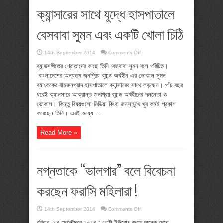
ক্যান্সারের সাথে যুদ্ধে হাসপাতালে
বেসবাবা সুমন এবং একটি খোলা চিঠি
on
14th September 2014
Comments Off
ক্যান্সারের
সাথে
ব্যান্ডসঙ্গীতের শ্রোতাদের কাছে তিনি বেজবাবা সুমন বলে পরিচিত।
যুদ্ধে
বাংলাদেশের অন্যতম জনপ্রিয় ব্যান্ড অর্থহীন-এর ভোকাল সুমন
হাসপাতালে
বেসবাবা
ব্যাংককের বামরুনগ্রাদ হাসপাতালে ক্যান্সারের সাথে লড়ছেন। পাঁচ বছর
সুমন
ধরেই ক্যানসারে আক্রান্ত জনপ্রিয় ব্যান্ড অর্থহীনের দলনেতা ও
এবং
একটি
ভোকাল। কিন্তু বিষয়গুলো মিডিয়া কিংবা জনসম্মুখে খুব কমই প্রকাশ
খোলা
চিঠি
করেছেন তিনি। এরই মধ্যে ...
Read More »
নগ্নতাকে ‘‘ভালগার” বলে বিবেচনা
করছেন ফরাসি মহিলারা !
on
14th September 2014
Comments Off
নগ্নতাকে
‘‘ভালগার”
রবিবার, ১৪ সেপ্টেম্বর ২০১৪ : গোটা ইউরোপ জুড়ে অনেক দেশে