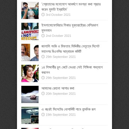
‘শ্রোতাদের মনোযোগ আকর্ষণে মনগড়া কথা প্রচার
করেন মুফতি ইব্রাহিম’
3rd October 2021
ইসলামোফোবিয়ার শিকার যুক্তরাষ্ট্রের বেশিরভাগ
মুসলমান
2nd October 2021
জালালি পংকি ও মিফতাহ সিদ্দিকীর নেতৃত্বে সিলেট
মহানগর বিএনপির আহ্বায়ক কমিটি
29th September 2021
১৪ শিক্ষার্থীর চুল কেটে দেওয়া সেই শিক্ষিকা পদত্যাগ
করলেন
29th September 2021
আমাদের রেহানা আপার কথা
20th September 2021
এ বছরই সিলেটের ধোপাদিঘী পাবে নান্দনিক রূপ
19th September 2021