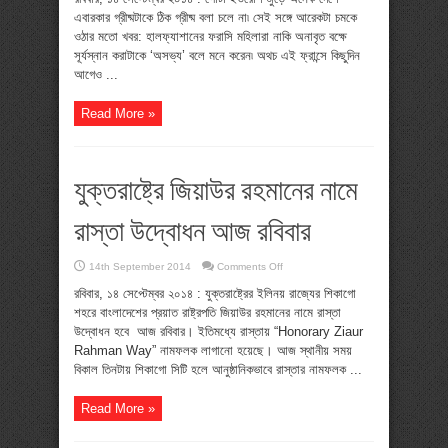
বলে
এবারকার গ্রীষ্মটাকে ঠিক গ্রীষ্ম বলা চলে না৷ সেই সঙ্গে আরেকটা চমকে
বিবেচনা
করছেন
ওঠার মতো খবর: হালফ্যাশানের ফরাসি মহিলারা নাকি অনাবৃত বক্ষে
ফরাসি
সূর্যস্নান করাটাকে ‘অসভ্য’ বলে মনে করেন৷ অথচ এই ফ্রান্সে কিছুদিন
মহিলারা
!
আগেও ...
Read More »
যুক্তরাষ্ট্রে জিয়াউর রহমানের নামে
রাস্তা উদ্বোধন আজ রবিবার
on
14th September 2014
Comments Off
যুক্তরাষ্ট্রে
জিয়াউর
রবিবার, ১৪ সেপ্টেম্বর ২০১৪ : যুক্তরাষ্ট্রের ইলিনয় রাজ্যের শিকাগো
রহমানের
শহরে বাংলাদেশের প্রয়াত রাষ্ট্রপতি জিয়াউর রহমানের নামে রাস্তা
নামে
রাস্তা
উদ্বোধন হবে আজ রবিবার। ইতিমধ্যে রাস্তায় “Honorary Ziaur
উদ্বোধন
Rahman Way” নামফলক লাগানো হয়েছে। আজ স্থানীয় সময়
আজ
রবিবার
বিকাল তিনটায় শিকাগো সিটি হলে আনুষ্ঠানিকভাবে রাস্তার নামফলক ...
Read More »