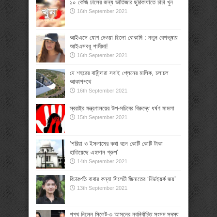
১০ কেজি চালের জন্য ভাতিজার ছুরিকাঘাতে চাচা খুন
16th September 2021
আইএসে যোগ দেওয়া ছিলো বোকামি : নতুন বেশভূষায়
আইএসবধূ শামীমা!
16th September 2021
যে শহরের বাসিন্দারা সবাই প্লেনের মালিক, চলাচল
আকাশপথে
16th September 2021
স্বরাষ্ট্র মন্ত্রণালয়ের উপ-সচিবের বিরুদ্ধে ধর্ষণ মামলা
15th September 2021
‘শরিয়া ও ইসলামের কথা বলে কোটি কোটি টাকা
হাতিয়েছে এহসান গ্রুপ’
14th September 2021
বিচারপতি বাবার কন্যা সিলেটী জিনাতের ‘নিউইয়র্ক জয়’
13th September 2021
শপথ নিলেন সিলেট-৩ আসনের নবনির্বাচিত সংসদ সদস্য