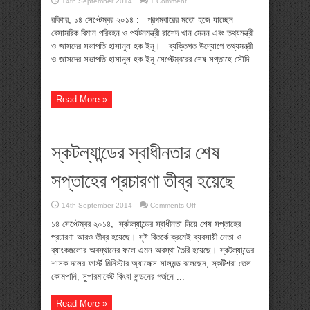
14th September 2014
1 Comment
রবিবার, ১৪ সেপ্টেম্বর ২০১৪ : প্রথমবারের মতো হজে যাচ্ছেন
বেসামরিক বিমান পরিবহন ও পর্যটনমন্ত্রী রাশেদ খান মেনন এবং তথ্যমন্ত্রী
ও জাসদের সভাপতি হাসানুল হক ইনু। ব্যক্তিগত উদ্যোগে তথ্যমন্ত্রী
ও জাসদের সভাপতি হাসানুল হক ইনু সেপ্টেম্বরের শেষ সপ্তাহে সৌদি
...
Read More »
স্কটল্যান্ডের স্বাধীনতার শেষ
সপ্তাহের প্রচারণা তীব্র হয়েছে
on
14th September 2014
Comments Off
স্কটল্যান্ডের
স্বাধীনতার
১৪ সেপ্টেম্বর ২০১৪, স্কটল্যান্ডের স্বাধীনতা নিয়ে শেষ সপ্তাহের
শেষ
প্রচারণা আরও তীব্র হয়েছে। সৃষ্ট বিতর্কে ক্রমেই ব্যবসায়ী নেতা ও
সপ্তাহের
প্রচারণা
ব্যাংকগুলোর অবস্থানের ফলে এমন অবস্থা তৈরি হয়েছে। স্কটল্যান্ডের
তীব্র
শাসক দলের ফার্স্ট মিনিস্টার অ্যালেক্স সালমন্ড বলেছেন, স্কটিশরা তেল
হয়েছে
কোমপানি, সুপারমার্কেট কিংবা লন্ডনের গর্জনে ...
Read More »