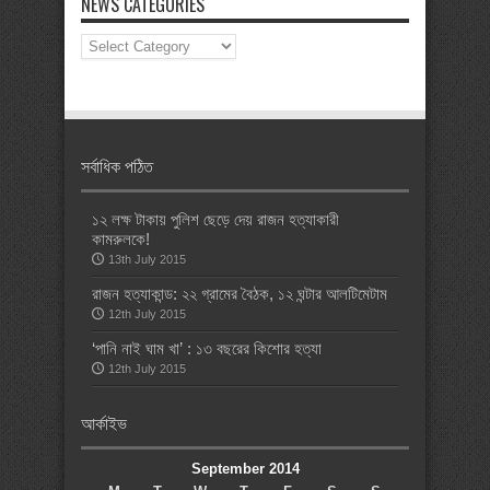
NEWS CATEGORIES
News
Categories
সর্বাধিক পঠিত
১২ লক্ষ টাকায় পুলিশ ছেড়ে দেয় রাজন হত্যাকারী
কামরুলকে!
13th July 2015
রাজন হত্যাকান্ড: ২২ গ্রামের বৈঠক, ১২ ঘন্টার আলটিমেটাম
12th July 2015
‘পানি নাই ঘাম খা’ : ১৩ বছরের কিশোর হত্যা
12th July 2015
আর্কাইভ
September 2014