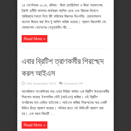
খালেদা
জিয়ার
১৪ সেপ্টেম্বর ২০১৪, রবিবার : জিয়া চ্যারিটেবল ও জিয়া অরফানেজ
লিভ
ট্রাস্ট দুর্নীতি মামলার কার্যক্রম স্থগিত চেয়ে এবং বিচারক নিয়োগ-
টু
আপিল
প্রক্রিয়ার বৈধতা নিয়ে রিট খারিজের বিরুদ্ধে বিএনপির চেয়ারপারসন
খারিজ
খালেদা জিয়ার করা লিভ টু আপিল খারিজ হয়েছে। প্রধান বিচারপতি মো.
মোজাম্মেল হোসেনের নেতৃত্বাধীন পাঁচ ...
Read More »
এবার ব্রিটিশ ত্রাণকর্মীর শিরশ্ছেদ
করল আইএস
on
14th September 2014
Comments Off
এবার
ব্রিটিশ
আমেরিকান সাংবাদিকের পরে এবার সিরিয়া কর্মরত এক ব্রিটিশ উন্নয়নকর্মীর
ত্রাণকর্মীর
শিরশ্ছেদ করেছে ইসলামিক স্টেট (আইএস) জঙ্গিরা। ওই ব্রিটিশ
শিরশ্ছেদ
করল
নাগরিকের নাম ডেভিড হাইনেজ। আইএস জঙ্গিরা শিরশ্ছেদের পরে একটি
আইএস
ভিডিও চিত্র প্রকাশ করেছে। শনিবার রাতে ওই ভিডিওটি প্রকাশ করা
হয়। এক খবরে বিষয়টি ...
Read More »