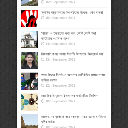
16th September 2021
স্বরাষ্ট্র মন্ত্রণালয়ের উপ-সচিবের বিরুদ্ধে ধর্ষণ মামলা
15th September 2021
‘শরিয়া ও ইসলামের কথা বলে কোটি কোটি টাকা
হাতিয়েছে এহসান গ্রুপ’
14th September 2021
বিচারপতি বাবার কন্যা সিলেটী জিনাতের ‘নিউইয়র্ক জয়’
13th September 2021
শপথ নিলেন সিলেট-৩ আসনের নবনির্বাচিত সংসদ সদস্য
হাবিবুর রহমান
12th September 2021
সামাজিক উন্নয়নে ইসলামের অর্থনৈতিক নির্দেশনা
10th September 2021
তালেবানের প্রশংসা করে বক্তব্য দেয়ায় জামে মসজিদের
খতিব আটক
10th September 2021