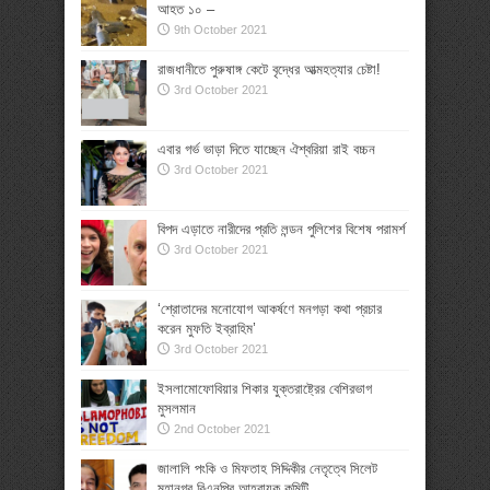
আহত ১০ –
9th October 2021
রাজধানীতে পুরুষাঙ্গ কেটে বৃদ্ধের আত্মহত্যার চেষ্টা!
3rd October 2021
এবার গর্ভ ভাড়া দিতে যাচ্ছেন ঐশ্বরিয়া রাই বচ্চন
3rd October 2021
বিপদ এড়াতে নারীদের প্রতি লন্ডন পুলিশের বিশেষ পরামর্শ
3rd October 2021
‘শ্রোতাদের মনোযোগ আকর্ষণে মনগড়া কথা প্রচার
করেন মুফতি ইব্রাহিম’
3rd October 2021
ইসলামোফোবিয়ার শিকার যুক্তরাষ্ট্রের বেশিরভাগ
মুসলমান
2nd October 2021
জালালি পংকি ও মিফতাহ সিদ্দিকীর নেতৃত্বে সিলেট
মহানগর বিএনপির আহ্বায়ক কমিটি