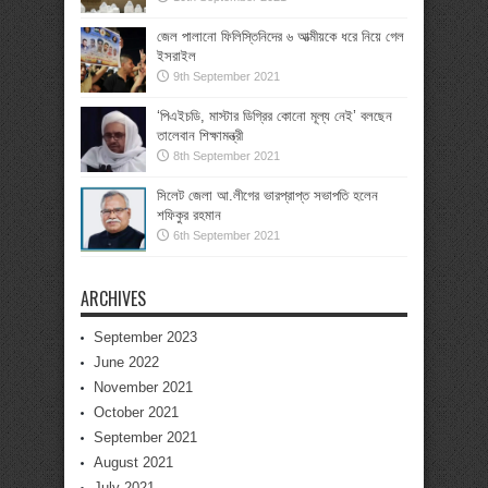
জেল পালানো ফিলিস্তিনিদের ৬ আত্মীয়কে ধরে নিয়ে গেল
ইসরাইল
9th September 2021
‘পিএইচডি, মাস্টার ডিগ্রির কোনো মূল্য নেই’ বলছেন
তালেবান শিক্ষামন্ত্রী
8th September 2021
সিলেট জেলা আ.লীগের ভারপ্রাপ্ত সভাপতি হলেন
শফিকুর রহমান
6th September 2021
ARCHIVES
September 2023
June 2022
November 2021
October 2021
September 2021
August 2021
July 2021