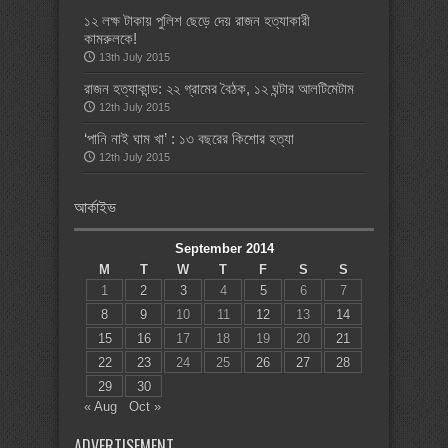
১২ লক্ষ টাকায় পুলিশ ছেড়ে দেয় রাজন হত্যাকারী
কামরুলকে!
13th July 2015
রাজন হত্যাকান্ড: ২২ গ্রামের বৈঠক, ১২ ঘন্টার আলটিমেটাম
12th July 2015
‘পানি নাই ঘাম খা’ : ১৩ বছরের কিশোর হত্যা
12th July 2015
আর্কাইভ
September 2014
M
T
W
T
F
S
S
1
2
3
4
5
6
7
8
9
10
11
12
13
14
15
16
17
18
19
20
21
22
23
24
25
26
27
28
29
30
« Aug
Oct »
ADVERTISEMENT