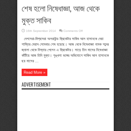
শেষ হলো নিষেধাজ্ঞা, আজ থেকে
মুক্ত সাকিব
on
16th September 2014
Comments Off
শেষ
হলো
দেশসেরা-বিশ্বসেরা অলরাউন্ড ক্রিকেটার সাকিব আল হাসানকে দেয়া
নিষেধাজ্ঞা,
শাস্তির মেয়াদ সোমবার শেষ হয়েছে। আজ থেকে নিষেধাজ্ঞা নামক শব্দের
আজ
থেকে
জ্বালা থেকে নিস্তার পেলেন এ ক্রিকেটার। সাড়ে তিন মাসের নিষেধাজ্ঞা
মুক্ত
কাঁটিয়ে আজ তিনি মুক্ত। শৃঙ্খলা ভঙ্গের অভিযোগে সাকিব আল হাসানকে
সাকিব
ছয় মাসের ...
Read More »
ADVERTISEMENT