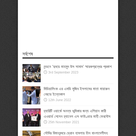
সর্বশেষ
লন্ডনে ‘হৃদয়ে মাহমুদ উস সামাদ’ স্মারকগ্রন্থের প্রকাশ
3rd September 2023
মিডিয়ালিংক এর এমডি মুজিব ইসলামের মাতা মায়ারুন
নেছার ইন্তেকাল
12th June 2022
চ্যারিটি ওয়ার্কে অনন্য ভূমিকার জন্য এশিয়ান কারী
এওয়ার্ড পেলেন চ্যানেল এস ফাউণ্ডার মাহী ফেরদৌস
25th November 2021
সৌদির বিমানবন্দরে ড্রোন হামলায় তিন বাংলাদেশীসহ