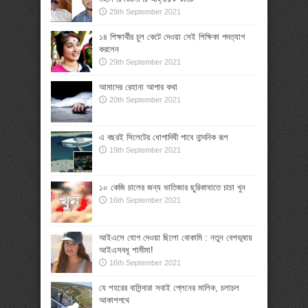
29th September 2021
১৪ শিক্ষার্থীর চুল কেটে দেওয়া সেই শিক্ষিকা পদত্যাগ
করলেন
29th September 2021
আমাদের রেহানা আপার কথা
20th September 2021
এ বছরই সিলেটের ধোপাদিঘী পাবে নান্দনিক রূপ
19th September 2021
১০ কেজি চালের জন্য ভাতিজার ছুরিকাঘাতে চাচা খুন
16th September 2021
আইএসে যোগ দেওয়া ছিলো বোকামি : নতুন বেশভূষায়
আইএসবধূ শামীমা!
16th September 2021
যে শহরের বাসিন্দারা সবাই প্লেনের মালিক, চলাচল
আকাশপথে