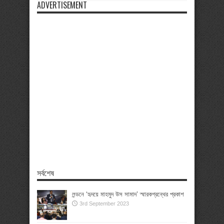
ADVERTISEMENT
সর্বশেষ
লন্ডনে ‘হৃদয়ে মাহমুদ উস সামাদ’ স্মারকগ্রন্থের প্রকাশ
3rd September 2023