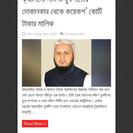
দোকানকার থেকে কয়েকশ’ কোটি
টাকার মালিক
on
29th September 2019
Comments Off
ক্যাসিনো
সাঈদ:
ফুটপাতের
দোকানকার
থেকে
কয়েকশ’
কোটি
টাকার
মালিক
রাজধানীতে মাদক ও ক্লাবে অবৈধ ক্যাসিনোর বিরুদ্ধে অভিযান শুরু হলে
দেশ ছেলে পালান মমিনুল হক সাঈদ। তিনি ঢাকা মহানগর দক্ষিণ যুবলীগের
যুগ্ম সম্পাদক ও ঢাকা দক্ষিণ সিটির ৯নং ওয়ার্ডের কাউন্সিলর। ঢাকায়
আরেক আলোচিত যুবলীগ নেতা ইসমাইল হোসেন সম্রাটকে (ক্যাসিনো
সম্রাট) ...
Read More »