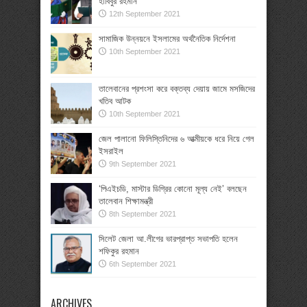
হাবিবুর রহমান
12th September 2021
সামাজিক উন্নয়নে ইসলামের অর্থনৈতিক নির্দেশনা
10th September 2021
তালেবানের প্রশংসা করে বক্তব্য দেয়ায় জামে মসজিদের
খতিব আটক
10th September 2021
জেল পালানো ফিলিস্তিনিদের ৬ আত্মীয়কে ধরে নিয়ে গেল
ইসরাইল
9th September 2021
‘পিএইচডি, মাস্টার ডিগ্রির কোনো মূল্য নেই’ বলছেন
তালেবান শিক্ষামন্ত্রী
8th September 2021
সিলেট জেলা আ.লীগের ভারপ্রাপ্ত সভাপতি হলেন
শফিকুর রহমান
6th September 2021
ARCHIVES