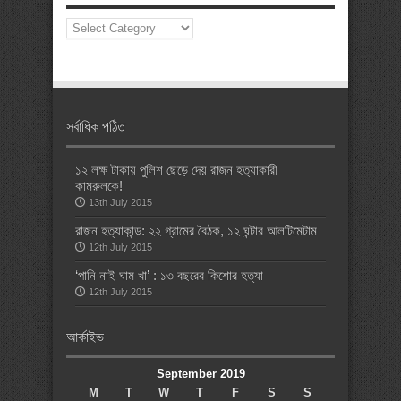
News
Categories
সর্বাধিক পঠিত
১২ লক্ষ টাকায় পুলিশ ছেড়ে দেয় রাজন হত্যাকারী
কামরুলকে!
13th July 2015
রাজন হত্যাকান্ড: ২২ গ্রামের বৈঠক, ১২ ঘন্টার আলটিমেটাম
12th July 2015
‘পানি নাই ঘাম খা’ : ১৩ বছরের কিশোর হত্যা
12th July 2015
আর্কাইভ
September 2019
M
T
W
T
F
S
S