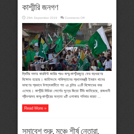
কাশ্মীরি জনগণ
on
29th September 2019
Comments Off
কারফিউ
উপেক্ষা
করে
ফের
রাজপথে
কাশ্মীরি
জনগণ
দ্বিতীয় দফায় কারফিউ জারির পরও জম্মু-কাশ্মীরজুড়ে ফের বড়ধরণের
বিক্ষোভ হয়েছে। জাতিসংঘে পাকিস্তানের প্রধানমন্ত্রী ইমরান খানের
ভাষণের প্রভাবে উপত্যকাটিতে গত ২৪ ঘন্টায় ২৩টি বিক্ষোভের খবর
এসেছে। কাশ্মীরি মিডিয়া সোর্সের সূত্রে জিয়ো টিভি জানিয়েছে, রাজধানী
শ্রীনগরসহ জম্মু-কাশ্মীরের অন্তত ৯টি এলাকায় শনিবার ভারত ...
Read More »
সমাবেশ শুরু, মঞ্চে শীর্ষ নেতারা,