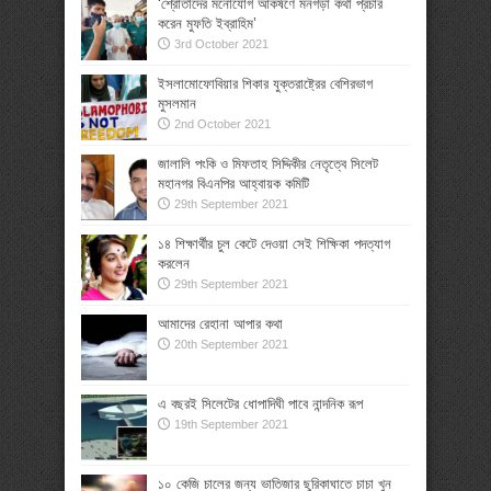
‘শ্রোতাদের মনোযোগ আকর্ষণে মনগড়া কথা প্রচার
করেন মুফতি ইব্রাহিম’
3rd October 2021
ইসলামোফোবিয়ার শিকার যুক্তরাষ্ট্রের বেশিরভাগ
মুসলমান
2nd October 2021
জালালি পংকি ও মিফতাহ সিদ্দিকীর নেতৃত্বে সিলেট
মহানগর বিএনপির আহ্বায়ক কমিটি
29th September 2021
১৪ শিক্ষার্থীর চুল কেটে দেওয়া সেই শিক্ষিকা পদত্যাগ
করলেন
29th September 2021
আমাদের রেহানা আপার কথা
20th September 2021
এ বছরই সিলেটের ধোপাদিঘী পাবে নান্দনিক রূপ
19th September 2021
১০ কেজি চালের জন্য ভাতিজার ছুরিকাঘাতে চাচা খুন