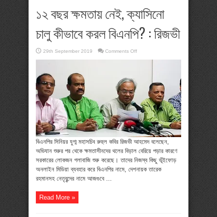
১২ বছর ক্ষমতায় নেই, ক্যাসিনো
চালু কীভাবে করল বিএনপি? : রিজভী
on
29th September 2019
Comments Off
১২
বছর
ক্ষমতায়
নেই,
ক্যাসিনো
চালু
কীভাবে
করল
বিএনপি?
:
রিজভী
বিএনপির সিনিয়র যুগ্ম মহাসচিব রুহুল কবির রিজভী আহমেদ বলেছেন,
অভিযান শুরুর পর থেকে ক্ষমতাসীনদের থলের বিড়াল বেরিয়ে পড়ার কারণে
সরকারের লোকজন গলাবাজি শুরু করেছে। তাদের নিজস্ব কিছু ভূঁইফোড়
অনলাইন মিডিয়া ব্যবহার করে বিএনপির নামে, দেশনায়ক তারেক
রহমানসহ নেতৃবৃন্দের নামে আজগুবে ...
Read More »