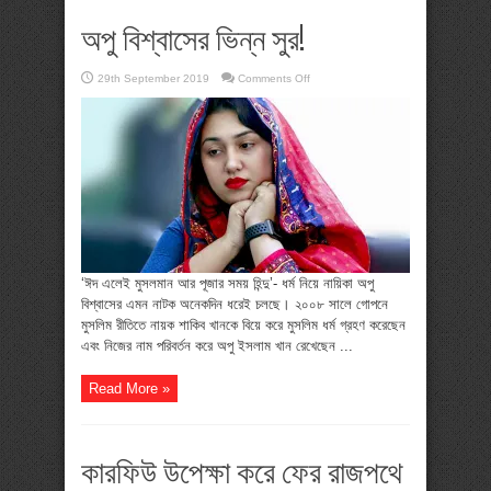
অপু বিশ্বাসের ভিন্ন সুর!
on
29th September 2019
Comments Off
অপু
বিশ্বাসের
ভিন্ন
সুর!
‘ঈদ এলেই মুসলমান আর পূজার সময় হিন্দু’- ধর্ম নিয়ে নায়িকা অপু
বিশ্বাসের এমন নাটক অনেকদিন ধরেই চলছে। ২০০৮ সালে গোপনে
মুসলিম রীতিতে নায়ক শাকিব খানকে বিয়ে করে মুসলিম ধর্ম গ্রহণ করেছেন
এবং নিজের নাম পরিবর্তন করে অপু ইসলাম খান রেখেছেন ...
Read More »
কারফিউ উপেক্ষা করে ফের রাজপথে