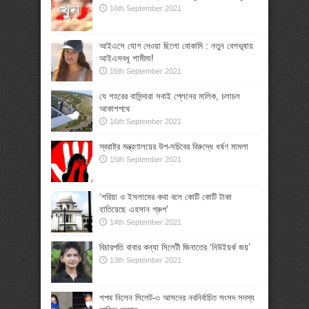
16th September 2021
আইএসে যোগ দেওয়া ছিলো বোকামি : নতুন বেশভূষায়
আইএসবধূ শামীমা!
16th September 2021
যে শহরের বাসিন্দারা সবাই প্লেনের মালিক, চলাচল
আকাশপথে
16th September 2021
স্বরাষ্ট্র মন্ত্রণালয়ের উপ-সচিবের বিরুদ্ধে ধর্ষণ মামলা
15th September 2021
‘শরিয়া ও ইসলামের কথা বলে কোটি কোটি টাকা
হাতিয়েছে এহসান গ্রুপ’
14th September 2021
বিচারপতি বাবার কন্যা সিলেটী জিনাতের ‘নিউইয়র্ক জয়’
13th September 2021
শপথ নিলেন সিলেট-৩ আসনের নবনির্বাচিত সংসদ সদস্য