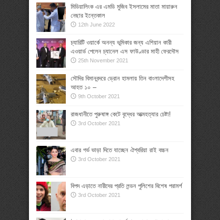
মিডিয়ালিংক এর এমডি মুজিব ইসলামের মাতা মায়ারুন
নেছার ইন্তেকাল
12th June 2022
চ্যারিটি ওয়ার্কে অনন্য ভূমিকার জন্য এশিয়ান কারী
এওয়ার্ড পেলেন চ্যানেল এস ফাউণ্ডার মাহী ফেরদৌস
25th November 2021
সৌদির বিমানবন্দরে ড্রোন হামলায় তিন বাংলাদেশীসহ
আহত ১০ –
9th October 2021
রাজধানীতে পুরুষাঙ্গ কেটে বৃদ্ধের আত্মহত্যার চেষ্টা!
3rd October 2021
এবার গর্ভ ভাড়া দিতে যাচ্ছেন ঐশ্বরিয়া রাই বচ্চন
3rd October 2021
বিপদ এড়াতে নারীদের প্রতি লন্ডন পুলিশের বিশেষ পরামর্শ
3rd October 2021