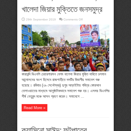
খালেদা জিয়ার মুক্তিতে জনসমুদ্র
on
29th September 2019
Comments Off
সমাবেশ
শুরু,
মঞ্চে
শীর্ষ
নেতারা,
খালেদা
জিয়ার
মুক্তিতে
জনসমুদ্র
কারাবন্দি বিএনপি চেয়ারপারসন বেগম খালেদা জিয়ার মুক্তি দাবিতে চলমান
আন্দোলনের অংশ হিসেবে রাজশাহীতে দলটির বিভাগীয় সমাবেশ শুরু
হয়েছে। রবিবার (২৯ সেপ্টেম্বর) দুপুর আড়াইটায় পবিত্র কোরআন
তেলাওয়াতের মাধ্যমে আনুষ্ঠানিকভাবে সমাবেশ শুরু হয়। এসময় বিএনপির
শীর্ষ নেতৃবৃন্দ মঞ্চে আসন গ্রহণ করেন। সমাবেশে ...
Read More »
ক্যাসিনো সাঈদ: ফুটপাতের