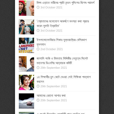
বিপদ এড়াতে নারীদের প্রতি লন্ডন পুলিশের বিশেষ পরামর্শ
3rd October 2021
‘শ্রোতাদের মনোযোগ আকর্ষণে মনগড়া কথা প্রচার
করেন মুফতি ইব্রাহিম’
3rd October 2021
ইসলামোফোবিয়ার শিকার যুক্তরাষ্ট্রের বেশিরভাগ
মুসলমান
2nd October 2021
জালালি পংকি ও মিফতাহ সিদ্দিকীর নেতৃত্বে সিলেট
মহানগর বিএনপির আহ্বায়ক কমিটি
29th September 2021
১৪ শিক্ষার্থীর চুল কেটে দেওয়া সেই শিক্ষিকা পদত্যাগ
করলেন
29th September 2021
আমাদের রেহানা আপার কথা
20th September 2021