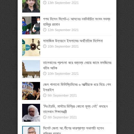
13th September 2021
শপথ নিলেন সিলেট-৩ আসনের নবনির্বাচিত সংসদ সদস্য
হাবিবুর রহমান
12th September 2021
সামাজিক উন্নয়নে ইসলামের অর্থনৈতিক নির্দেশনা
10th September 2021
তালেবানের প্রশংসা করে বক্তব্য দেয়ায় জামে মসজিদের
খতিব আটক
10th September 2021
জেল পালানো ফিলিস্তিনিদের ৬ আত্মীয়কে ধরে নিয়ে গেল
ইসরাইল
9th September 2021
‘পিএইচডি, মাস্টার ডিগ্রির কোনো মূল্য নেই’ বলছেন
তালেবান শিক্ষামন্ত্রী
8th September 2021
সিলেট জেলা আ.লীগের ভারপ্রাপ্ত সভাপতি হলেন
শফিকুর রহমান