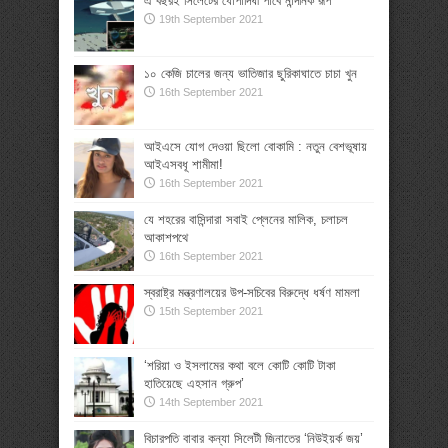
এ বছরই সিলেটের ধোপাদিঘী পাবে নান্দনিক রূপ
19th September 2021
১০ কেজি চালের জন্য ভাতিজার ছুরিকাঘাতে চাচা খুন
16th September 2021
আইএসে যোগ দেওয়া ছিলো বোকামি : নতুন বেশভূষায়
আইএসবধূ শামীমা!
16th September 2021
যে শহরের বাসিন্দারা সবাই প্লেনের মালিক, চলাচল
আকাশপথে
16th September 2021
স্বরাষ্ট্র মন্ত্রণালয়ের উপ-সচিবের বিরুদ্ধে ধর্ষণ মামলা
15th September 2021
‘শরিয়া ও ইসলামের কথা বলে কোটি কোটি টাকা
হাতিয়েছে এহসান গ্রুপ’
14th September 2021
বিচারপতি বাবার কন্যা সিলেটী জিনাতের ‘নিউইয়র্ক জয়’