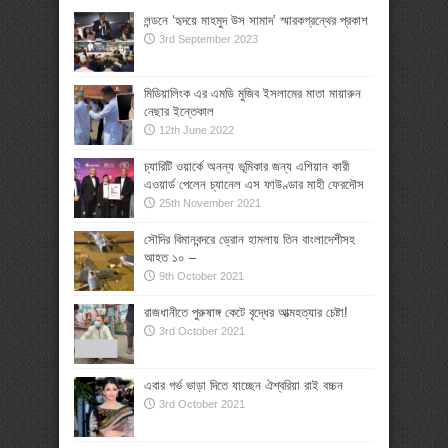
লন্ডনে ‘হৃদয়ে মাহমুদ উস সামাদ’ স্মারকগ্রন্থের প্রকাশ
3rd September 2023
মিডিয়ালিংক এর এমডি মুজিব ইসলামের মাতা মায়ারুন
নেছার ইন্তেকাল
12th June 2022
চ্যারিটি ওয়ার্কে অনন্য ভূমিকার জন্য এশিয়ান কারী
এওয়ার্ড পেলেন চ্যানেল এস ফাউণ্ডার মাহী ফেরদৌস
25th November 2021
সৌদির বিমানবন্দরে ড্রোন হামলায় তিন বাংলাদেশীসহ
আহত ১০ –
9th October 2021
রাজধানীতে পুরুষাঙ্গ কেটে বৃদ্ধের আত্মহত্যার চেষ্টা!
3rd October 2021
এবার গর্ভ ভাড়া দিতে যাচ্ছেন ঐশ্বরিয়া রাই বচ্চন
3rd October 2021