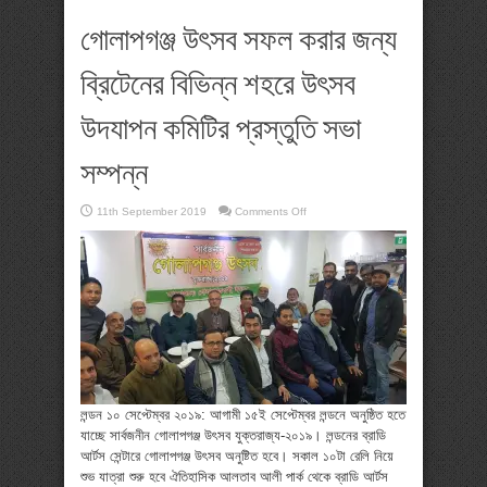
গোলাপগঞ্জ উৎসব সফল করার জন্য
ব্রিটেনের বিভিন্ন শহরে উৎসব
উদযাপন কমিটির প্রস্তুতি সভা
সম্পন্ন
on
11th September 2019
Comments Off
গোলাপগঞ্জ
উৎসব
সফল
করার
জন্য
ব্রিটেনের
বিভিন্ন
শহরে
উৎসব
উদযাপন
কমিটির
প্রস্তুতি
সভা
সম্পন্ন
লন্ডন ১০ সেপ্টেম্বর ২০১৯: আগামী ১৫ই সেপ্টেম্বর লন্ডনে অনুষ্ঠিত হতে
যাচ্ছে সার্বজনীন গোলাপগঞ্জ উৎসব যুক্তরাজ্য-২০১৯। লন্ডনের ব্রাডি
আর্টস সেন্টারে গোলাপগঞ্জ উৎসব অনুষ্টিত হবে। সকাল ১০টা রেলি নিয়ে
শুভ যাত্রা শুরু হবে ঐতিহাসিক আলতাব আলী পার্ক থেকে ব্রাডি আর্টস