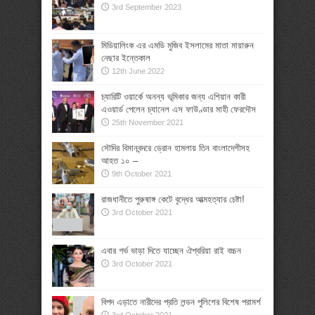
3rd September 2023
মিডিয়ালিংক এর এমডি মুজিব ইসলামের মাতা মায়ারুন
নেছার ইন্তেকাল
12th June 2022
চ্যারিটি ওয়ার্কে অনন্য ভূমিকার জন্য এশিয়ান কারী
এওয়ার্ড পেলেন চ্যানেল এস ফাউণ্ডার মাহী ফেরদৌস
25th November 2021
সৌদির বিমানবন্দরে ড্রোন হামলায় তিন বাংলাদেশীসহ
আহত ১০ –
9th October 2021
রাজধানীতে পুরুষাঙ্গ কেটে বৃদ্ধের আত্মহত্যার চেষ্টা!
3rd October 2021
এবার গর্ভ ভাড়া দিতে যাচ্ছেন ঐশ্বরিয়া রাই বচ্চন
3rd October 2021
বিপদ এড়াতে নারীদের প্রতি লন্ডন পুলিশের বিশেষ পরামর্শ