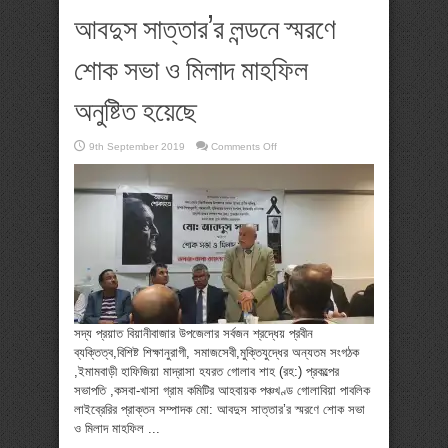
আবদুস সাত্তার’র লন্ডনে স্মরণে
শোক সভা ও মিলাদ মাহফিল
অনুষ্টিত হয়েছে
on
9th September 2019
Comments Off
আবদুস
সাত্তার’র
লন্ডনে
স্মরণে
শোক
সভা
ও
মিলাদ
মাহফিল
অনুষ্টিত
হয়েছে
সদ্য প্রয়াত বিয়ানীবাজার উপজেলার সর্বজন শ্রদ্ধেয় প্রবীন
ব্যক্তিত্ব,বিশিষ্ট শিক্ষানুরাগী, সমাজসেবী,মুক্তিযুদ্ধের অন্যতম সংগঠক
,ইমামবাড়ী হাফিজিয়া মাদ্রাসা হযরত গোলাব শাহ (রহ:) প্রকল্পের
সভাপতি ,কসবা-খাসা গ্রাম কমিটির আহবায়ক পঞ্চখণ্ড গোলাবিয়া পাবলিক
লাইব্রেরির প্রাক্তন সম্পাদক মো: আবদুস সাত্তার’র স্মরণে শোক সভা
ও মিলাদ মাহফিল ...