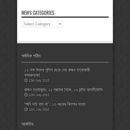
NEWS CATEGORIES
News
Categories
সর্বাধিক পঠিত
১২ লক্ষ টাকায় পুলিশ ছেড়ে দেয় রাজন হত্যাকারী
কামরুলকে!
13th July 2015
রাজন হত্যাকান্ড: ২২ গ্রামের বৈঠক, ১২ ঘন্টার আলটিমেটাম
12th July 2015
‘পানি নাই ঘাম খা’ : ১৩ বছরের কিশোর হত্যা
12th July 2015
আর্কাইভ