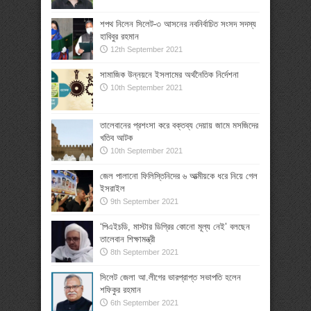
শপথ নিলেন সিলেট-৩ আসনের নবনির্বাচিত সংসদ সদস্য
হাবিবুর রহমান
12th September 2021
সামাজিক উন্নয়নে ইসলামের অর্থনৈতিক নির্দেশনা
10th September 2021
তালেবানের প্রশংসা করে বক্তব্য দেয়ায় জামে মসজিদের
খতিব আটক
10th September 2021
জেল পালানো ফিলিস্তিনিদের ৬ আত্মীয়কে ধরে নিয়ে গেল
ইসরাইল
9th September 2021
‘পিএইচডি, মাস্টার ডিগ্রির কোনো মূল্য নেই’ বলছেন
তালেবান শিক্ষামন্ত্রী
8th September 2021
সিলেট জেলা আ.লীগের ভারপ্রাপ্ত সভাপতি হলেন
শফিকুর রহমান
6th September 2021