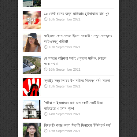
১০ কেজি চালের জন্য ভাতিজার ছুরিকাঘাতে চাচা খুন
16th September 2021
আইএসে যোগ দেওয়া ছিলো বোকামি : নতুন বেশভূষায়
আইএসবধূ শামীমা!
16th September 2021
যে শহরের বাসিন্দারা সবাই প্লেনের মালিক, চলাচল
আকাশপথে
16th September 2021
স্বরাষ্ট্র মন্ত্রণালয়ের উপ-সচিবের বিরুদ্ধে ধর্ষণ মামলা
15th September 2021
‘শরিয়া ও ইসলামের কথা বলে কোটি কোটি টাকা
হাতিয়েছে এহসান গ্রুপ’
14th September 2021
বিচারপতি বাবার কন্যা সিলেটী জিনাতের ‘নিউইয়র্ক জয়’
13th September 2021