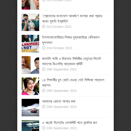
3rd October 2021
‘শ্রোতাদের মনোযোগ আকর্ষণে মনগড়া কথা প্রচার
করেন মুফতি ইব্রাহিম’
3rd October 2021
ইসলামোফোবিয়ার শিকার যুক্তরাষ্ট্রের বেশিরভাগ
মুসলমান
2nd October 2021
জালালি পংকি ও মিফতাহ সিদ্দিকীর নেতৃত্বে সিলেট
মহানগর বিএনপির আহ্বায়ক কমিটি
29th September 2021
১৪ শিক্ষার্থীর চুল কেটে দেওয়া সেই শিক্ষিকা পদত্যাগ
করলেন
29th September 2021
আমাদের রেহানা আপার কথা
20th September 2021
এ বছরই সিলেটের ধোপাদিঘী পাবে নান্দনিক রূপ
19th September 2021