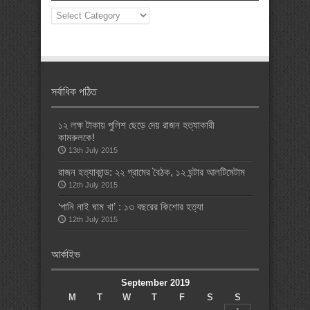
News
Categories
সর্বাধিক পঠিত
১২ লক্ষ টাকায় পুলিশ ছেড়ে দেয় রাজন হত্যাকারী
কামরুলকে!
13th July 2015
রাজন হত্যাকান্ড: ২২ গ্রামের বৈঠক, ১২ ঘন্টার আলটিমেটাম
12th July 2015
‘পানি নাই ঘাম খা’ : ১৩ বছরের কিশোর হত্যা
12th July 2015
আর্কাইভ
September 2019
M
T
W
T
F
S
S