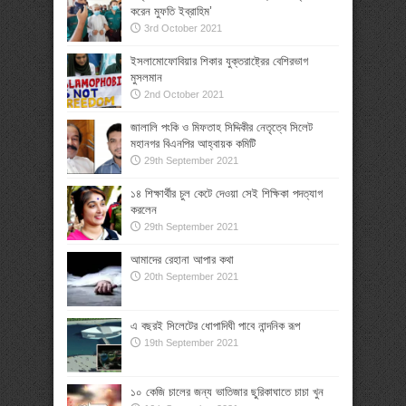
করেন মুফতি ইব্রাহিম’
3rd October 2021
ইসলামোফোবিয়ার শিকার যুক্তরাষ্ট্রের বেশিরভাগ
মুসলমান
2nd October 2021
জালালি পংকি ও মিফতাহ সিদ্দিকীর নেতৃত্বে সিলেট
মহানগর বিএনপির আহ্বায়ক কমিটি
29th September 2021
১৪ শিক্ষার্থীর চুল কেটে দেওয়া সেই শিক্ষিকা পদত্যাগ
করলেন
29th September 2021
আমাদের রেহানা আপার কথা
20th September 2021
এ বছরই সিলেটের ধোপাদিঘী পাবে নান্দনিক রূপ
19th September 2021
১০ কেজি চালের জন্য ভাতিজার ছুরিকাঘাতে চাচা খুন