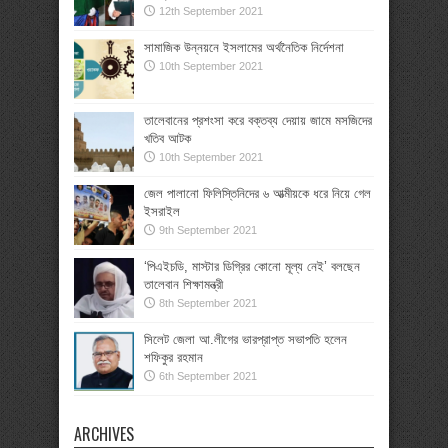
12th September 2021
সামাজিক উন্নয়নে ইসলামের অর্থনৈতিক নির্দেশনা
10th September 2021
তালেবানের প্রশংসা করে বক্তব্য দেয়ায় জামে মসজিদের
খতিব আটক
10th September 2021
জেল পালানো ফিলিস্তিনিদের ৬ আত্মীয়কে ধরে নিয়ে গেল
ইসরাইল
9th September 2021
‘পিএইচডি, মাস্টার ডিগ্রির কোনো মূল্য নেই’ বলছেন
তালেবান শিক্ষামন্ত্রী
8th September 2021
সিলেট জেলা আ.লীগের ভারপ্রাপ্ত সভাপতি হলেন
শফিকুর রহমান
6th September 2021
ARCHIVES