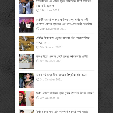
মিডিয়ালিংক এর এমডি মুজিব ইসলামের মাতা মায়ারুন
নেছার ইন্তেকাল
12th June 2022
চ্যারিটি ওয়ার্কে অনন্য ভূমিকার জন্য এশিয়ান কারী
এওয়ার্ড পেলেন চ্যানেল এস ফাউণ্ডার মাহী ফেরদৌস
25th November 2021
সৌদির বিমানবন্দরে ড্রোন হামলায় তিন বাংলাদেশীসহ
আহত ১০ –
9th October 2021
রাজধানীতে পুরুষাঙ্গ কেটে বৃদ্ধের আত্মহত্যার চেষ্টা!
3rd October 2021
এবার গর্ভ ভাড়া দিতে যাচ্ছেন ঐশ্বরিয়া রাই বচ্চন
3rd October 2021
বিপদ এড়াতে নারীদের প্রতি লন্ডন পুলিশের বিশেষ পরামর্শ
3rd October 2021
‘শ্রোতাদের মনোযোগ আকর্ষণে মনগড়া কথা প্রচার