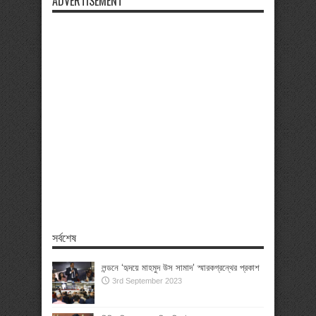
ADVERTISEMENT
সর্বশেষ
লন্ডনে ‘হৃদয়ে মাহমুদ উস সামাদ’ স্মারকগ্রন্থের প্রকাশ
3rd September 2023