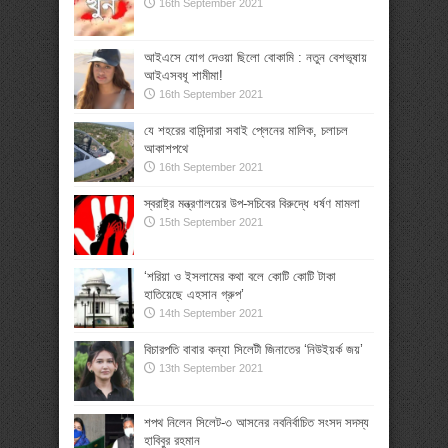
16th September 2021
আইএসে যোগ দেওয়া ছিলো বোকামি : নতুন বেশভূষায়
আইএসবধূ শামীমা!
16th September 2021
যে শহরের বাসিন্দারা সবাই প্লেনের মালিক, চলাচল
আকাশপথে
16th September 2021
স্বরাষ্ট্র মন্ত্রণালয়ের উপ-সচিবের বিরুদ্ধে ধর্ষণ মামলা
15th September 2021
‘শরিয়া ও ইসলামের কথা বলে কোটি কোটি টাকা
হাতিয়েছে এহসান গ্রুপ’
14th September 2021
বিচারপতি বাবার কন্যা সিলেটী জিনাতের ‘নিউইয়র্ক জয়’
13th September 2021
শপথ নিলেন সিলেট-৩ আসনের নবনির্বাচিত সংসদ সদস্য
হাবিবুর রহমান