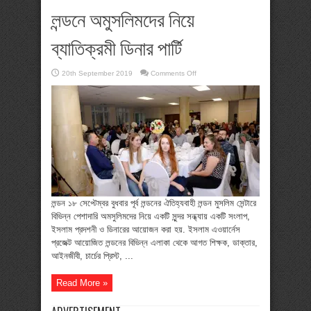
লন্ডনে অমুসলিমদের নিয়ে
ব্যাতিক্রমী ডিনার পার্টি
on
20th September 2019
Comments Off
লন্ডনে
অমুসলিমদের
নিয়ে
ব্যাতিক্রমী
ডিনার
পার্টি
লন্ডন ১৮ সেপ্টেম্বর বুধবার পূর্ব লন্ডনের ঐতিহ্যবাহী লন্ডন মুসলিম সেন্টারে
বিভিন্ন পেশাদারি অমসুলিমদের নিয়ে একটি সুন্দর সন্ধ্যায় একটি সংলাপ,
ইসলাম প্রদশনী ও ডিনারের আয়োজন করা হয়. ইসলাম এওয়ার্নেস
প্রজেক্ট আয়োজিত লন্ডনের বিভিন্ন এলাকা থেকে আগত শিক্ষক, ডাক্তার,
আইনজীবী, চার্চের প্রিস্ট, ...
Read More »