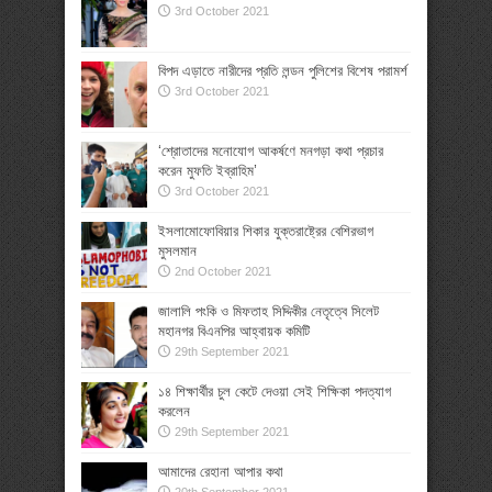
3rd October 2021
বিপদ এড়াতে নারীদের প্রতি লন্ডন পুলিশের বিশেষ পরামর্শ
3rd October 2021
‘শ্রোতাদের মনোযোগ আকর্ষণে মনগড়া কথা প্রচার
করেন মুফতি ইব্রাহিম’
3rd October 2021
ইসলামোফোবিয়ার শিকার যুক্তরাষ্ট্রের বেশিরভাগ
মুসলমান
2nd October 2021
জালালি পংকি ও মিফতাহ সিদ্দিকীর নেতৃত্বে সিলেট
মহানগর বিএনপির আহ্বায়ক কমিটি
29th September 2021
১৪ শিক্ষার্থীর চুল কেটে দেওয়া সেই শিক্ষিকা পদত্যাগ
করলেন
29th September 2021
আমাদের রেহানা আপার কথা
20th September 2021