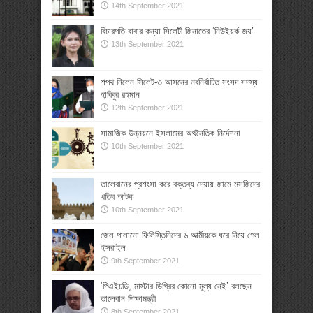
14th September 2021
বিচারপতি বাবার কন্যা সিলেটী জিনাতের ‘নিউইয়র্ক জয়’
13th September 2021
শপথ নিলেন সিলেট-৩ আসনের নবনির্বাচিত সংসদ সদস্য
হাবিবুর রহমান
12th September 2021
সামাজিক উন্নয়নে ইসলামের অর্থনৈতিক নির্দেশনা
10th September 2021
তালেবানের প্রশংসা করে বক্তব্য দেয়ায় জামে মসজিদের
খতিব আটক
10th September 2021
জেল পালানো ফিলিস্তিনিদের ৬ আত্মীয়কে ধরে নিয়ে গেল
ইসরাইল
9th September 2021
‘পিএইচডি, মাস্টার ডিগ্রির কোনো মূল্য নেই’ বলছেন
তালেবান শিক্ষামন্ত্রী
8th September 2021