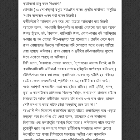
ক্যাসিনো চালু করল বিএনপি?
রোববার (২৯ সেপ্টেম্বর) দুপুরে নয়াপল্টনে দলের কেন্দ্রীয় কার্যালয়ে অনুষ্ঠিত
সংবাদ সম্মেলনে এসব কথা বলেন রিজভী।
দুর্নীতিবিরোধী অভিযান শেষ করে দেয়া হয়েছে অভিযোগ করে রিজভী
আহমেদ বলেন, ‘আওয়ামী লীগ-যুবলীগের মাঝারি নেতাদের ঘরে ঘরে অবৈধ
টাকার সিন্দুক, ভল্ট, টাকশাল, কাড়িকাড়ি টাকা, সোনা-দানার খনি আবিষ্কার
হওয়ার পর বড় নেতারা ভীত-সন্ত্রস্ত হয়ে পড়েছেন। চারদিক থেকে যখন
রাঘব বোয়ালদের বিরুদ্ধে অভিযানের দাবি জোরালো হচ্ছে তখনই থামিয়ে
দেয়া হয়েছে অভিযান। রাঘব বোয়াল ও দুর্নীতির রথী-মহারথীদের সুতোর
টানে এগোতে পারছে না অভিযান।’
তিনি বলেন, ‘সরকারের নেতারা বলছেন, “সুশাসনের আমেজ দিতেই না কি
ক্যাসিনোবিরোধী অভিযান! সরকার দেশকে হরিলুটের স্বর্গরাজ্য বানিয়েছে।
টেলিভিশনের খবরে বলা হচ্ছে, ক্যাসিনোর চেয়েও বড় দুর্নীতি হয় পরিবহন
সেক্টরে-কেবল রাজধানীতেই প্রতিদিন ১০-১২ কোটি টাকার চাঁদা ওঠে।
অথচ সংশ্লিষ্ট ক্ষমতাসীন নেতা ধরাছোঁয়ার বাইরে। তাই দুর্নীতি, মাদক,
জুয়া ও কালোটাকার মালিকদের বিরুদ্ধে ‘কম্বিং অপারেশন’ চালাতে চাইলে
বিনাভোটের অবৈধ দুর্নীতিবাজ সরকার যদি মাথার ওপর বসে থাকে, তাহলে
সেটি জনগণের কাছে নাটক ছাড়া অন্যকিছু মনে হবে না।”
আওয়ামী লীগ নিজেদের রাজনৈতিক চরিত্র হারিয়ে জনবিচ্ছিন্ন হয়ে পড়েছে
মন্তব্য করে বিএনপির এই নেতা বলেন, তাদেরকে এখন নানারকম
মিথ্যাচার এবং ছলচাতুরির আশ্রয় নিতে হচ্ছে। অভিযানের নামে কয়েকটা
চুনোপুঁটি ধরার পর জনগণের সামনে দুর্নীতিবাজ সরকারের আসল চেহারা
উম্মোচিত হয়ে পড়ায় নিশিরাতের সরকারের মন্ত্রীরা এখন স্বাভাবিক