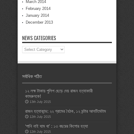
March 2014
February 2014
January 2014
December 2013
NEWS CATEGORIES
News
Categories
সর্বাধিক পঠিত
১২ লক্ষ টাকায় পুলিশ ছেড়ে দেয় রাজন হত্যাকারী
কামরুলকে!
13th July 2015
রাজন হত্যাকান্ড: ২২ গ্রামের বৈঠক, ১২ ঘন্টার আলটিমেটাম
12th July 2015
‘পানি নাই ঘাম খা’ : ১৩ বছরের কিশোর হত্যা
12th July 2015