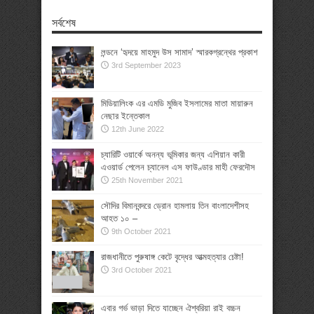
সর্বশেষ
লন্ডনে ‘হৃদয়ে মাহমুদ উস সামাদ’ স্মারকগ্রন্থের প্রকাশ
3rd September 2023
মিডিয়ালিংক এর এমডি মুজিব ইসলামের মাতা মায়ারুন
নেছার ইন্তেকাল
12th June 2022
চ্যারিটি ওয়ার্কে অনন্য ভূমিকার জন্য এশিয়ান কারী
এওয়ার্ড পেলেন চ্যানেল এস ফাউণ্ডার মাহী ফেরদৌস
25th November 2021
সৌদির বিমানবন্দরে ড্রোন হামলায় তিন বাংলাদেশীসহ
আহত ১০ –
9th October 2021
রাজধানীতে পুরুষাঙ্গ কেটে বৃদ্ধের আত্মহত্যার চেষ্টা!
3rd October 2021
এবার গর্ভ ভাড়া দিতে যাচ্ছেন ঐশ্বরিয়া রাই বচ্চন