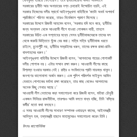
বোধবুদ্ধি হারিয়ে ফেলেছেন। তবে দুর্নীতিবিরোধী কথিত অভিযানে
সরকারের দুর্নীতি আর অনাচারের নগ্ন চেহারাই উম্মোচিত হয়নি, এই
সরকার নিজেদের দলীয় স্বার্থে আইনশৃঙ্খলা বাহিনীকে ‘কতটা অথর্ব অপদার্থ
প্রতিষ্ঠানে’ পরিণত করেছে, তারও নির্ভেজাল প্রমাণ মিলেছে।
সরকারের উদ্দেশে রিজভী আহমেদ বলেন, ‘সরকার যদি মনে করে, দুর্নীতির
জন্য অন্যদল থেকে আওয়ামী লীগে যাওয়া লোকজন দায়ী, তাহলে
সরকারের উচিত এক সপ্তাহের মধ্যে সেসব দুর্নীতিবাজদেরকে তাদের দল
থেকে জরুরি ভিত্তিতে খুঁজে বের করা। সত্যি সত্যি দুর্নীতিবাজ ধরতে
চাইলে, চুনোপুঁটি নয়, দুর্নীতির সম্রাটদের ধরুন, তাদের রক্ষক রাজা-রানি-
বাদশাহদের ধরুন।’
আইনশৃঙ্খলা বাহিনীর উদ্দেশে রিজভী বলেন, ‘আপনাদের গায়ের পোশাকটি
দলীয় পোশাক নয়। এটার সম্মান রক্ষা করুন। আওয়ামী লীগের কাছে
বিশ্বস্ত হওয়ার দরকার নেই। রাষ্ট্র ও সংবিধানের প্রতি দায়বদ্ধ থাকুন।
জনগণের ভালোবাসা অর্জন করুন। এক পুলিশ পরিদর্শক সাইফুল আমিন
যেভাবে পোশাকের মর্যাদা রক্ষা করেছেন, তার কাছ থেকেও আপনাদের
অনেক কিছু শেখার আছে।’
আওয়ামী লীগ নেতাদের কড়া সমালোচনা করে রিজভী বলেন, মতিয়া চৌধুরী
একজন সিনিয়র রাজনীতিক, তারপরও আমি বলতে বাধ্য হচ্ছি, তিনি ‘বস্তির
কর্মীর’ মতো কথা বলছেন।
এ সময় আওয়ামী লীগের সাধারণ সম্পাদক ওবায়দুল কাদের, আইনমন্ত্রী
আনিসুল হক, তথ্যমন্ত্রী হাছান মাহামুদেরও সমালোচনা করেন তিনি।
উৎসঃ জাগোনিউজ