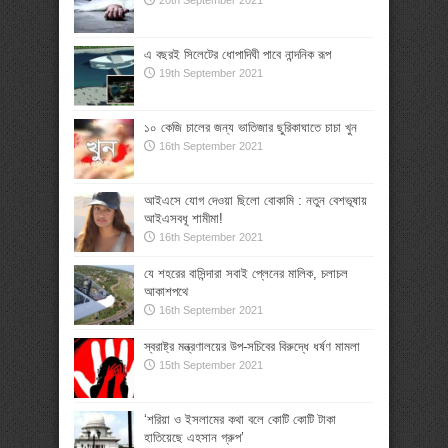
এ বছরই সিলেটের ধোপাদিঘী পাবে নান্দনিক রূপ
19th September 2021
১০ কেজি চালের জন্য ভাতিজার ছুরিকাঘাতে চাচা খুন
16th September 2021
আইএসে যোগ দেওয়া ছিলো বোকামি : নতুন বেশভূষায়
আইএসবধূ শামীমা!
16th September 2021
যে শহরের বাসিন্দারা সবাই প্লেনের মালিক, চলাচল
আকাশপথে
16th September 2021
স্বরাষ্ট্র মন্ত্রণালয়ের উপ-সচিবের বিরুদ্ধে ধর্ষণ মামলা
15th September 2021
‘শরিয়া ও ইসলামের কথা বলে কোটি কোটি টাকা
হাতিয়েছে এহসান গ্রুপ’