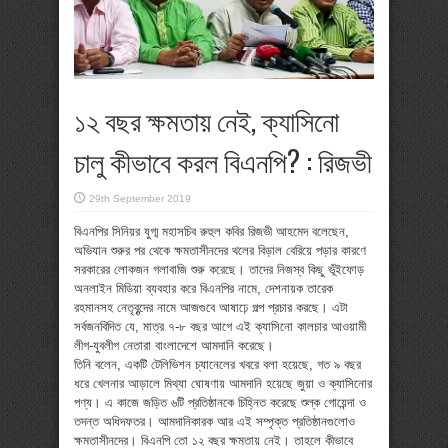
১২ বছর ক্ষমতায় নেই, ক্যাসিনো
চালু কীভাবে করল বিএনপি? : রিজভী
29th September 2019
বিএনপির সিনিয়র যুগ্ম মহাসচিব রুহুল কবির রিজভী আহমেদ বলেছেন,
অভিযান শুরুর পর থেকে ক্ষমতাসীনদের থলের বিড়াল বেরিয়ে পড়ার কারণে
সরকারের লোকজন গলাবাজি শুরু করেছে। তাদের নিজস্ব কিছু ভূঁইফোড়
অনলাইন মিডিয়া ব্যবহার করে বিএনপির নামে, দেশনায়ক তারেক
রহমানসহ নেতৃবৃন্দের নামে আজগুবে আষাঢ়ে গল্প প্রচার করছে। এটা
সর্বজনবিদিত যে, মাত্র ৭-৮ বছর আগে এই ক্যাসিনো কালচার আওয়ামী
লীগ-যুবলীগ নেতারা বাংলাদেশে আমদানি করেছে।
তিনি বলেন, একটি টেলিভিশন চ্যানেলের খবরে বলা হয়েছে, গত ৯ বছর
ধরে খেলনার আড়ালে মিথ্যা ঘোষণায় আমদানি হয়েছে জুয়া ও ক্যাসিনোর
পণ্য। এ কাজে জড়িত ৬টি প্রতিষ্ঠানকে চিহ্নিত করেছে শুল্ক গোয়েন্দা ও
তদন্ত অধিদফতর। আমদানিকারক আর এই সম্পৃক্ত প্রতিষ্ঠানগুলোও
ক্ষমতাসীনদের। বিএনপি তো ১২ বছর ক্ষমতায় নেই। তাহলে কীভাবে