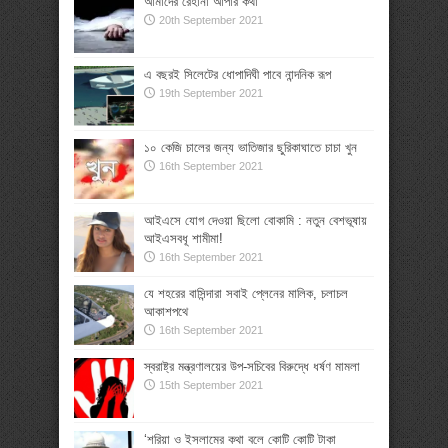
আমাদের রেহানা আপার কথা
20th September 2021
এ বছরই সিলেটের ধোপাদিঘী পাবে নান্দনিক রূপ
19th September 2021
১০ কেজি চালের জন্য ভাতিজার ছুরিকাঘাতে চাচা খুন
16th September 2021
আইএসে যোগ দেওয়া ছিলো বোকামি : নতুন বেশভূষায়
আইএসবধূ শামীমা!
16th September 2021
যে শহরের বাসিন্দারা সবাই প্লেনের মালিক, চলাচল
আকাশপথে
16th September 2021
স্বরাষ্ট্র মন্ত্রণালয়ের উপ-সচিবের বিরুদ্ধে ধর্ষণ মামলা
15th September 2021
‘শরিয়া ও ইসলামের কথা বলে কোটি কোটি টাকা