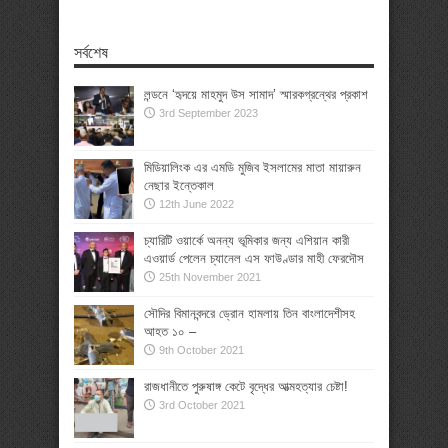
সর্বশেষ
লন্ডনে ‘হৃদয়ে মাহমুদ উস সামাদ’ স্মারকগ্রন্থের প্রকাশ
3rd September 2023
মিডিয়ালিংক এর এমডি মুজিব ইসলামের মাতা মায়ারুন
নেছার ইন্তেকাল
12th June 2022
চ্যারিটি ওয়ার্কে অনন্য ভূমিকার জন্য এশিয়ান কারী
এওয়ার্ড পেলেন চ্যানেল এস ফাউণ্ডার মাহী ফেরদৌস
25th November 2021
সৌদির বিমানবন্দরে ড্রোন হামলায় তিন বাংলাদেশীসহ
আহত ১০ –
9th October 2021
রাজধানীতে পুরুষাঙ্গ কেটে বৃদ্ধের আত্মহত্যার চেষ্টা!
3rd October 2021