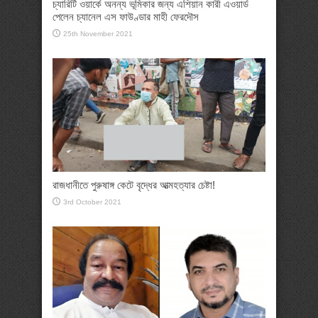
চ্যারিটি ওয়ার্কে অনন্য ভূমিকার জন্য এশিয়ান কারী এওয়ার্ড
পেলেন চ্যানেল এস ফাউণ্ডার মাহী ফেরদৌস
25th November 2021
রাজধানীতে পুরুষাঙ্গ কেটে বৃদ্ধের আত্মহত্যার চেষ্টা!
3rd October 2021