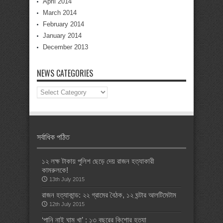
April 2014
March 2014
February 2014
January 2014
December 2013
NEWS CATEGORIES
News
Categories
সর্বাধিক পঠিত
১২ লক্ষ টাকায় পুলিশ ছেড়ে দেয় রাজন হত্যাকারী
কামরুলকে!
13th July 2015
রাজন হত্যাকান্ড: ২২ গ্রামের বৈঠক, ১২ ঘন্টার আলটিমেটাম
12th July 2015
‘পানি নাই ঘাম খা’ : ১৩ বছরের কিশোর হত্যা