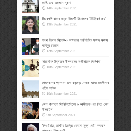
হাতিয়েছে এহসান গ্রুপ’
14th September 2021
বিচারপতি বাবার কন্যা সিলেটী জিনাতের ‘নিউইয়র্ক জয়’
13th September 2021
শপথ নিলেন সিলেট-৩ আসনের নবনির্বাচিত সংসদ সদস্য
হাবিবুর রহমান
12th September 2021
সামাজিক উন্নয়নে ইসলামের অর্থনৈতিক নির্দেশনা
10th September 2021
তালেবানের প্রশংসা করে বক্তব্য দেয়ায় জামে মসজিদের
খতিব আটক
10th September 2021
জেল পালানো ফিলিস্তিনিদের ৬ আত্মীয়কে ধরে নিয়ে গেল
ইসরাইল
9th September 2021
‘পিএইচডি, মাস্টার ডিগ্রির কোনো মূল্য নেই’ বলছেন
তালেবান শিক্ষামন্ত্রী