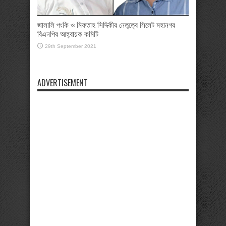
জালালি পংকি ও মিফতাহ সিদ্দিকীর নেতৃত্বে সিলেট মহানগর
বিএনপির আহ্বায়ক কমিটি
29th September 2021
ADVERTISEMENT