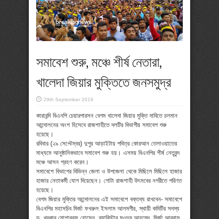
সমাবেশ শুরু, মঞ্চে শীর্ষ নেতারা,
খালেদা জিয়ার মুক্তিতে জনসমুদ্র
29th September 2019
কারাবন্দি বিএনপি চেয়ারপারসন বেগম খালেদা জিয়ার মুক্তি দাবিতে চলমান
আন্দোলনের অংশ হিসেবে রাজশাহীতে দলটির বিভাগীয় সমাবেশ শুরু
হয়েছে।
রবিবার (২৯ সেপ্টেম্বর) দুপুর আড়াইটায় পবিত্র কোরআন তেলাওয়াতের
মাধ্যমে আনুষ্ঠানিকভাবে সমাবেশ শুরু হয়। এসময় বিএনপির শীর্ষ নেতৃবৃন্দ
মঞ্চে আসন গ্রহণ করেন।
সমাবেশে বিভাগের বিভিন্ন জেলা ও উপজেলা থেকে মিছিলে মিছিলে হাজার
হাজার নেতাকর্মী যোগ দিয়েছেন। গোটা রাজশাহী উৎসবের নগরীতে পরিণত
হয়েছে।
বেগম জিয়ার মুক্তির আন্দোলনের এই সমাবেশে বক্তব্য রাখবেন- সমাবেশে
বিএনপির মহাসচিব মির্জা ফখরুল ইসলাম আলমগীর, স্থায়ী কমিটির সদস্য
ড. খন্দকার মোশাররফ হোসেন, ব্যারিস্টার মওদুদ আহমেদ, মির্জা আব্বাস,