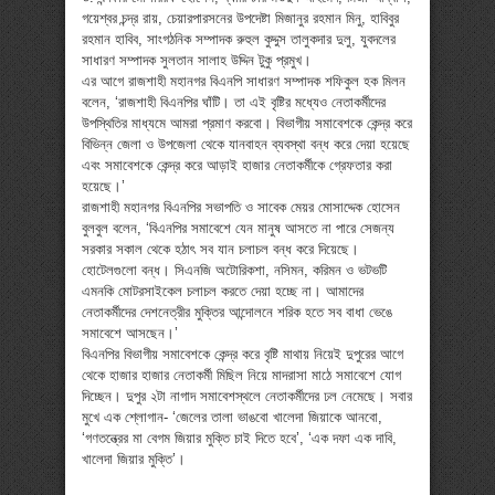
গয়েশ্বর চন্দ্র রায়, চেয়ারপারসনের উপদেষ্টা মিজানুর রহমান মিনু, হাবিবুর
রহমান হাবিব, সাংগঠনিক সম্পাদক রুহুল কুদ্দুস তালুকদার দুলু, যুবদলের
সাধারণ সম্পাদক সুলতান সালাহ উদ্দিন টুকু প্রমুখ।
এর আগে রাজশাহী মহানগর বিএনপি সাধারণ সম্পাদক শফিকুল হক মিলন
বলেন, ‘রাজশাহী বিএনপির ঘাঁটি। তা এই বৃষ্টির মধ্যেও নেতাকর্মীদের
উপস্থিতির মাধ্যমে আমরা প্রমাণ করবো। বিভাগীয় সমাবেশকে কেন্দ্র করে
বিভিন্ন জেলা ও উপজেলা থেকে যানবাহন ব্যবস্থা বন্ধ করে দেয়া হয়েছে
এবং সমাবেশকে কেন্দ্র করে আড়াই হাজার নেতাকর্মীকে গ্রেফতার করা
হয়েছে।’
রাজশাহী মহানগর বিএনপির সভাপতি ও সাবেক মেয়র মোসাদ্দেক হোসেন
বুলবুল বলেন, ‘বিএনপির সমাবেশে যেন মানুষ আসতে না পারে সেজন্য
সরকার সকাল থেকে হঠাৎ সব যান চলাচল বন্ধ করে দিয়েছে।
হোটেলগুলো বন্ধ। সিএনজি অটোরিকশা, নসিমন, করিমন ও ভটভটি
এমনকি মোটরসাইকেল চলাচল করতে দেয়া হচ্ছে না। আমাদের
নেতাকর্মীদের দেশনেত্রীর মুক্তির আন্দোলনে শরিক হতে সব বাধা ভেঙে
সমাবেশে আসছেন।’
বিএনপির বিভাগীয় সমাবেশকে কেন্দ্র করে বৃষ্টি মাথায় নিয়েই দুপুরের আগে
থেকে হাজার হাজার নেতাকর্মী মিছিল নিয়ে মাদরাসা মাঠে সমাবেশে যোগ
দিচ্ছেন। দুপুর ২টা নাগাদ সমাবেশস্থলে নেতাকর্মীদের ঢল নেমেছে। সবার
মুখে এক শ্লোগান- ‘জেলের তালা ভাঙবো খালেদা জিয়াকে আনবো,
‘গণতন্ত্রের মা বেগম জিয়ার মুক্তি চাই দিতে হবে’, ‘এক দফা এক দাবি,
খালেদা জিয়ার মুক্তি’।