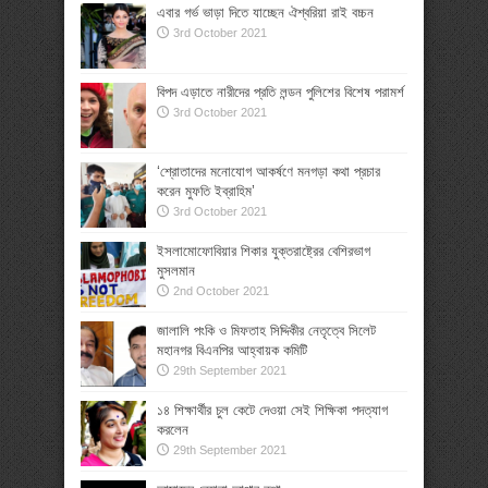
এবার গর্ভ ভাড়া দিতে যাচ্ছেন ঐশ্বরিয়া রাই বচ্চন
3rd October 2021
বিপদ এড়াতে নারীদের প্রতি লন্ডন পুলিশের বিশেষ পরামর্শ
3rd October 2021
‘শ্রোতাদের মনোযোগ আকর্ষণে মনগড়া কথা প্রচার
করেন মুফতি ইব্রাহিম’
3rd October 2021
ইসলামোফোবিয়ার শিকার যুক্তরাষ্ট্রের বেশিরভাগ
মুসলমান
2nd October 2021
জালালি পংকি ও মিফতাহ সিদ্দিকীর নেতৃত্বে সিলেট
মহানগর বিএনপির আহ্বায়ক কমিটি
29th September 2021
১৪ শিক্ষার্থীর চুল কেটে দেওয়া সেই শিক্ষিকা পদত্যাগ
করলেন
29th September 2021