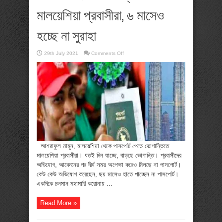
মালয়েশিয়া প্রবাসীরা, ৬ মাসেও
হচ্ছে না সুরাহা
on
29th July 2021
Comments Off
পাসপোর্ট
নিয়ে
ভোগান্তিতে
মালয়েশিয়া
প্রবাসীরা,
৬
মাসেও
হচ্ছে
না
সুরাহা
আশরাফুল মামুন, মালয়েশিয়া থেকে পাসপোর্ট পেতে ভোগান্তিতে
মালয়েশিয়া প্রবাসীরা। যতই দিন যাচ্ছে, বাড়ছে ভোগান্তি। প্রবাসীদের
অভিযোগ, আবেদনের পর দীর্ঘ সময় অপেক্ষা করেও মিলছে না পাসপোর্ট।
কেউ কেউ অভিযোগ করেছেন, ছয় মাসেও হাতে পাচ্ছেন না পাসপোর্ট।
একদিকে চলমান মহামারি করোনায় ...
Read More »