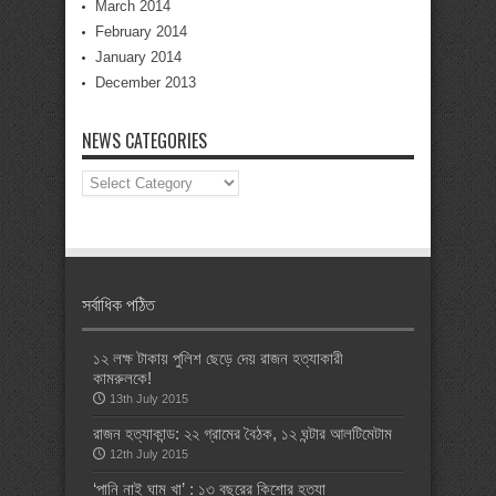
March 2014
February 2014
January 2014
December 2013
NEWS CATEGORIES
News
Categories
সর্বাধিক পঠিত
১২ লক্ষ টাকায় পুলিশ ছেড়ে দেয় রাজন হত্যাকারী
কামরুলকে!
13th July 2015
রাজন হত্যাকান্ড: ২২ গ্রামের বৈঠক, ১২ ঘন্টার আলটিমেটাম
12th July 2015
‘পানি নাই ঘাম খা’ : ১৩ বছরের কিশোর হত্যা