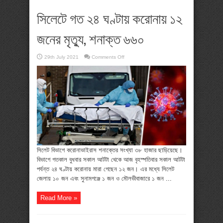
সিলেটে গত ২৪ ঘণ্টায় করোনায় ১২
জনের মৃত্যু, শনাক্ত ৬৬০
on
29th July 2021
Comments Off
সিলেটে
গত
২৪
ঘণ্টায়
করোনায়
১২
জনের
মৃত্যু,
শনাক্ত
৬৬০
সিলেট বিভাগে করোনাভাইরাস শনাক্তের সংখ্যা ৩৮ হাজার ছাড়িয়েছে।
বিভাগে গতকাল বুধবার সকাল আটটা থেকে আজ বৃহস্পতিবার সকাল আটটা
পর্যন্ত ২৪ ঘণ্টায় করোনায় মারা গেছেন ১২ জন। এর মধ্যে সিলেট
জেলায় ১০ জন এবং সুনামগঞ্জে ১ জন ও মৌলভীবাজারে ১ জন ...
Read More »