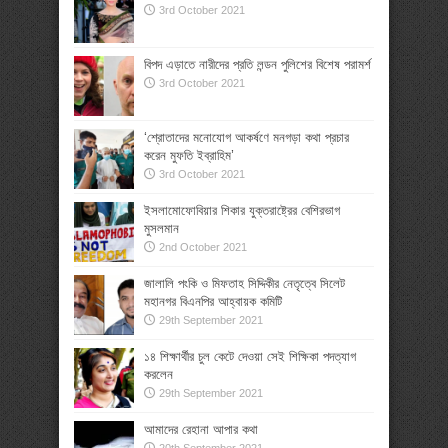
3rd October 2021
বিপদ এড়াতে নারীদের প্রতি লন্ডন পুলিশের বিশেষ পরামর্শ
3rd October 2021
‘শ্রোতাদের মনোযোগ আকর্ষণে মনগড়া কথা প্রচার
করেন মুফতি ইব্রাহিম’
3rd October 2021
ইসলামোফোবিয়ার শিকার যুক্তরাষ্ট্রের বেশিরভাগ
মুসলমান
2nd October 2021
জালালি পংকি ও মিফতাহ সিদ্দিকীর নেতৃত্বে সিলেট
মহানগর বিএনপির আহ্বায়ক কমিটি
29th September 2021
১৪ শিক্ষার্থীর চুল কেটে দেওয়া সেই শিক্ষিকা পদত্যাগ
করলেন
29th September 2021
আমাদের রেহানা আপার কথা