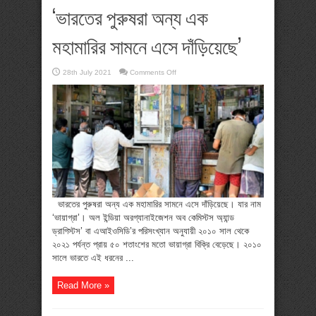
‘ভারতের পুরুষরা অন্য এক
মহামারির সামনে এসে দাঁড়িয়েছে’
on
28th July 2021
Comments Off
‘ভারতের
পুরুষরা
অন্য
এক
মহামারির
সামনে
এসে
দাঁড়িয়েছে’
ভারতের পুরুষরা অন্য এক মহামারির সামনে এসে দাঁড়িয়েছে। যার নাম
‘ভায়াগ্রা’। অল ইন্ডিয়া অরগ্যানাইজেশন অব কেমিস্টস অ্যান্ড
ড্রাগিস্টস’ বা এআইওসিডি’র পরিসংখ্যান অনুযায়ী ২০১০ সাল থেকে
২০২১ পর্যন্ত প্রায় ৫০ শতাংশের মতো ভায়াগ্রা বিক্রি বেড়েছে। ২০১০
সালে ভারতে এই ধরনের ...
Read More »