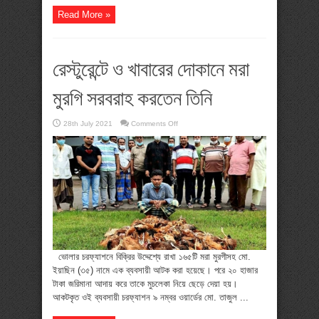
Read More »
রেস্টুরেন্টে ও খাবারের দোকানে মরা
মুরগি সরবরাহ করতেন তিনি
on
28th July 2021
Comments Off
রেস্টুরেন্টে
ও
খাবারের
দোকানে
মরা
মুরগি
সরবরাহ
করতেন
তিনি
ভোলার চরফ্যাশনে বিক্রির উদ্দেশ্যে রাখা ১৬৫টি মরা মুরগীসহ মো.
ইয়াছিন (৩৫) নামে এক ব্যবসায়ী আটক করা হয়েছে। পরে ২০ হাজার
টাকা জরিমানা আদায় করে তাকে মুচলেকা নিয়ে ছেড়ে দেয়া হয়।
আকটকৃত ওই ব্যবসায়ী চরফ্যাশন ৯ নম্বর ওয়ার্ডের মো. তাজুল ...