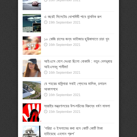
20th September 2021
এ বছরই সিলেটের ধোপাদিঘী পাবে নান্দনিক রূপ
19th September 2021
১০ কেজি চালের জন্য ভাতিজার ছুরিকাঘাতে চাচা খুন
16th September 2021
আইএসে যোগ দেওয়া ছিলো বোকামি : নতুন বেশভূষায়
আইএসবধূ শামীমা!
16th September 2021
যে শহরের বাসিন্দারা সবাই প্লেনের মালিক, চলাচল
আকাশপথে
16th September 2021
স্বরাষ্ট্র মন্ত্রণালয়ের উপ-সচিবের বিরুদ্ধে ধর্ষণ মামলা
15th September 2021
‘শরিয়া ও ইসলামের কথা বলে কোটি কোটি টাকা
হাতিয়েছে এহসান গ্রুপ’