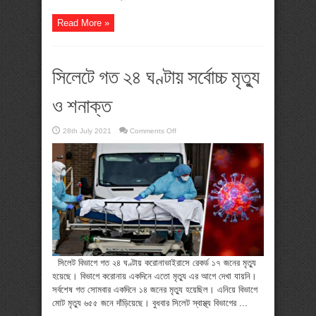
Read More »
সিলেটে গত ২৪ ঘণ্টায় সর্বোচ্চ মৃত্যু
ও শনাক্ত
on
28th July 2021
Comments Off
সিলেটে
গত
২৪
ঘণ্টায়
সর্বোচ্চ
মৃত্যু
ও
শনাক্ত
সিলেট বিভাগে গত ২৪ ঘণ্টায় করোনাভাইরাসে রেকর্ড ১৭ জনের মৃত্যু
হয়েছে। বিভাগে করোনায় একদিনে এতো মৃত্যু এর আগে দেখা যায়নি।
সর্বশেষ গত সোমবার একদিনে ১৪ জনের মৃত্যু হয়েছিল। এনিয়ে বিভাগে
মোট মৃত্যু ৬৫৫ জনে দাঁড়িয়েছে। বুধবার সিলেট স্বাস্থ্য বিভাগের ...