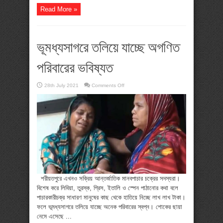
Read More »
ভূমধ্যসাগরে তলিয়ে যাচ্ছে অগণিত
পরিবারের ভবিষ্যত
on
28th July 2021
Comments Off
ভূমধ্যসাগরে
তলিয়ে
যাচ্ছে
অগণিত
পরিবারের
ভবিষ্যত
শরীয়তপুরে এখনও সক্রিয় আন্তর্জাতিক মানবপাচার চক্রের সদস্যরা।
বিশেষ করে লিবিয়া, তুরস্ক, গ্রিস, ইতালি ও স্পেন পাঠানোর কথা বলে
পাচারকারীচক্র সাধারণ মানুষের কাছ থেকে হাতিয়ে নিচ্ছে লাখ লাখ টাকা।
ফলে ভূমধ্যসাগরে তলিয়ে যাচ্ছে অনেক পরিবারের স্বপ্ন। শোকের ছায়া
নেমে এসেছে ...