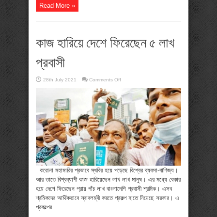
Read More »
কাজ হারিয়ে দেশে ফিরেছেন ৫ লাখ
প্রবাসী
on
28th July 2021
Comments Off
কাজ
হারিয়ে
দেশে
ফিরেছেন
৫
লাখ
প্রবাসী
করোনা মহামারির প্রভাবে স্থবির হয়ে পড়েছে বিশ্বের ব্যবসা-বাণিজ্য।
আর তাতে বিশ্বব্যাপী কাজ হারিয়েছেন লাখ লাখ মানুষ। এর মধ্যে বেকার
হয়ে দেশে ফিরেছেন প্রায় পাঁচ লাখ বাংলাদেশি প্রবাসী শ্রমিক। এসব
শ্রমিকদের আর্থিকভাবে স্বাবলম্বী করতে প্রকল্প হাতে নিয়েছে সরকার। এ
প্রকল্পের ...