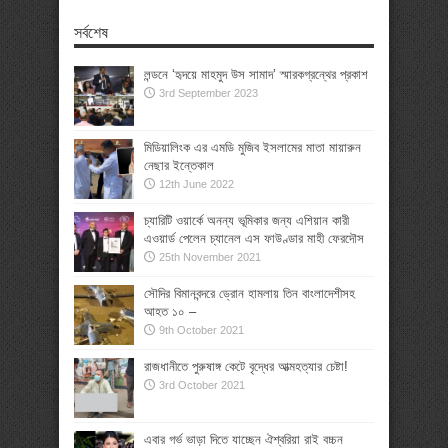
সর্বশেষ
লন্ডনে ‘হৃদয়ে মাহমুদ উস সামাদ’ স্মারকগ্রন্থের প্রকাশ
3rd September 2023
মিডিয়ালিংক এর এমডি মুজিব ইসলামের মাতা মায়ারুন
নেছার ইন্তেকাল
12th June 2022
চ্যারিটি ওয়ার্কে অনন্য ভূমিকার জন্য এশিয়ান কারী
এওয়ার্ড পেলেন চ্যানেল এস ফাউণ্ডার মাহী ফেরদৌস
25th November 2021
সৌদির বিমানবন্দরে ড্রোন হামলায় তিন বাংলাদেশীসহ
আহত ১০ –
9th October 2021
রাজধানীতে পুরুষাঙ্গ কেটে বৃদ্ধের আত্মহত্যার চেষ্টা!
3rd October 2021
এবার গর্ভ ভাড়া দিতে যাচ্ছেন ঐশ্বরিয়া রাই বচ্চন