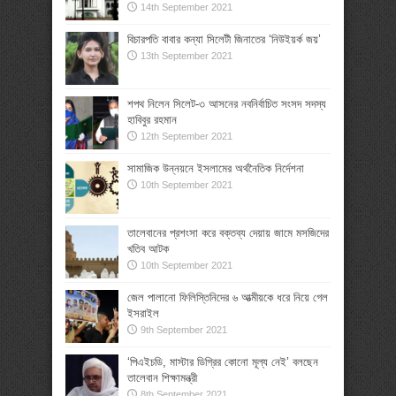
14th September 2021
বিচারপতি বাবার কন্যা সিলেটী জিনাতের ‘নিউইয়র্ক জয়’
13th September 2021
শপথ নিলেন সিলেট-৩ আসনের নবনির্বাচিত সংসদ সদস্য
হাবিবুর রহমান
12th September 2021
সামাজিক উন্নয়নে ইসলামের অর্থনৈতিক নির্দেশনা
10th September 2021
তালেবানের প্রশংসা করে বক্তব্য দেয়ায় জামে মসজিদের
খতিব আটক
10th September 2021
জেল পালানো ফিলিস্তিনিদের ৬ আত্মীয়কে ধরে নিয়ে গেল
ইসরাইল
9th September 2021
‘পিএইচডি, মাস্টার ডিগ্রির কোনো মূল্য নেই’ বলছেন
তালেবান শিক্ষামন্ত্রী
8th September 2021