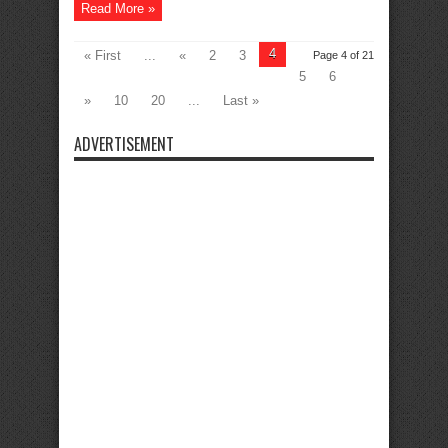
Read More »
4
« First
...
«
2
3
Page 4 of 21
5
6
»
10
20
...
Last »
ADVERTISEMENT