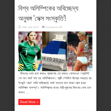
বিশ্ব অলিম্পিকের অবিচ্ছেদ্য
অনুষঙ্গ ‘সেক্স সংস্কৃতি’!
on
28th July 2021
Comments Off
বিশ্ব
অলিম্পিকের
অবিচ্ছেদ্য
অনুষঙ্গ
‘সেক্স
সংস্কৃতি’!
মিলনের খেলা চলে কখনও প্রকাশ্যে তো কখনও গোপনেও! ‘গ্রেটেস্ট
শো অন আর্থ’ বলা হয় অলিম্পিক্সকে। মাল্টি স্পোর্টসে বিশ্বের সবচেয়ে বড়
ইভেন্টে ‘সেক্স’ নাকি অবিচ্ছেদ্য অঙ্গ! অনেকে মনে করেন সেক্স ছাড়া
অলিম্পিক্স অসম্পূর্ণ। অলিম্পিক্সের মধ্যে নারী-পুরুষের মিলনের খেলা চলে
কখনও ...
Read More »