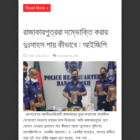
Read More »
রাজাকারপুত্ররা দম্ভোক্তি করার
দুঃসাহস পায় কীভাবে : আইজিপি
on
28th July 2021
Comments Off
রাজাকারপুত্ররা
দম্ভোক্তি
করার
দুঃসাহস
পায়
কীভাবে
:
আইজিপি
বাংলাদেশের স্বাধীনতাবিরোধী রাজাকারের পুত্র-সন্তানরা সামাজিক
যোগাযোগ মাধ্যমে দম্ভের সঙ্গে নিজেদের ‘আমি রাজাকারপুত্র’ বলে
ঘোষণা দেওয়ার দুঃসাহস পায় কীভাবে প্রশ্ন তুলেছেন পুলিশের
মহাপরিদর্শক ড. বেনজীর আহমেদ। ড. বেনজীর বলেছেন, বাংলার মাটিতে
যারা দুই লাখ নারীর সম্ভ্রম হরণ করেছে, লক্ষ লক্ষ ...