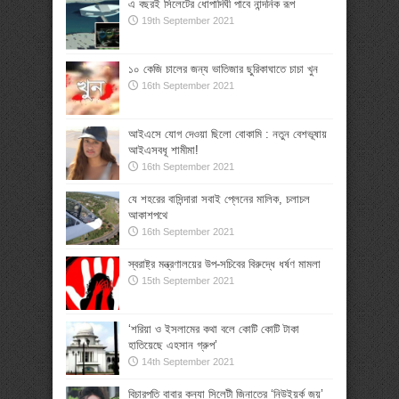
এ বছরই সিলেটের ধোপাদিঘী পাবে নান্দনিক রূপ
19th September 2021
১০ কেজি চালের জন্য ভাতিজার ছুরিকাঘাতে চাচা খুন
16th September 2021
আইএসে যোগ দেওয়া ছিলো বোকামি : নতুন বেশভূষায়
আইএসবধূ শামীমা!
16th September 2021
যে শহরের বাসিন্দারা সবাই প্লেনের মালিক, চলাচল
আকাশপথে
16th September 2021
স্বরাষ্ট্র মন্ত্রণালয়ের উপ-সচিবের বিরুদ্ধে ধর্ষণ মামলা
15th September 2021
‘শরিয়া ও ইসলামের কথা বলে কোটি কোটি টাকা
হাতিয়েছে এহসান গ্রুপ’
14th September 2021
বিচারপতি বাবার কন্যা সিলেটী জিনাতের ‘নিউইয়র্ক জয়’