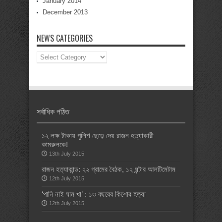
January 2014
December 2013
NEWS CATEGORIES
News
Categories
সর্বাধিক পঠিত
১২ লক্ষ টাকায় পুলিশ ছেড়ে দেয় রাজন হত্যাকারী
কামরুলকে!
13th July 2015
রাজন হত্যাকান্ড: ২২ গ্রামের বৈঠক, ১২ ঘন্টার আলটিমেটাম
12th July 2015
‘পানি নাই ঘাম খা’ : ১৩ বছরের কিশোর হত্যা
12th July 2015