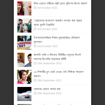
বিপদ এড়াতে নারীদের প্রতি লন্ডন পুলিশের বিশেষ পরামর্শ
3rd October 2021
‘শ্রোতাদের মনোযোগ আকর্ষণে মনগড়া কথা প্রচার
করেন মুফতি ইব্রাহিম’
3rd October 2021
ইসলামোফোবিয়ার শিকার যুক্তরাষ্ট্রের বেশিরভাগ
মুসলমান
2nd October 2021
জালালি পংকি ও মিফতাহ সিদ্দিকীর নেতৃত্বে সিলেট
মহানগর বিএনপির আহ্বায়ক কমিটি
29th September 2021
১৪ শিক্ষার্থীর চুল কেটে দেওয়া সেই শিক্ষিকা পদত্যাগ
করলেন
29th September 2021
আমাদের রেহানা আপার কথা
20th September 2021