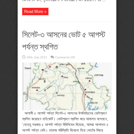
Read More »
সিলেট-৩ আসনের ভোট ৫ আগস্ট
পর্যন্ত স্থগিত
on
26th July 2021
Comments Off
সিলেট-৩
আসনের
ভোট
৫
আগস্ট
পর্যন্ত
স্থগিত
আগামী ৫ আগস্ট পর্যন্ত সিলেট-৩ আসনের উপনির্বাচনের ভোটগ্রহণ
স্থগিত করেছেন হাইকোর্ট। ভোটগ্রহণ স্থগিত করে আদালত বলেছেন,
‘যেহেতু সরকার ৫ আগস্ট পর্যন্ত বিধিনিষেধ দিয়েছে, আমরা আপাতত ৫
আগস্ট পর্যন্ত দেখি। তারপর পরিস্থিতি বিবেচনা নিয়ে ভোটের বিষয়ে