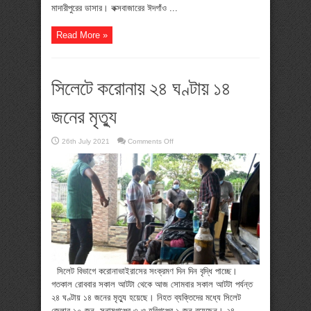
মাদারীপুরের ডাসার। কক্সবাজারের ঈদগাঁও ...
Read More »
‌সিলেটে করোনায় ২৪ ঘণ্টায় ১৪
জনের মৃত্যু
on
26th July 2021
Comments Off
‌সিলেটে
করোনায়
২৪
ঘণ্টায়
১৪
জনের
মৃত্যু
সিলেট বিভাগে করোনাভাইরাসের সংক্রমণ দিন দিন বৃদ্ধি পাচ্ছে।
গতকাল রোববার সকাল আটটা থেকে আজ সোমবার সকাল আটটা পর্যন্ত
২৪ ঘণ্টায় ১৪ জনের মৃত্যু হয়েছে। নিহত ব্যক্তিদের মধ্যে সিলেট
জেলার ১০ জন, সুনামগঞ্জের ৩ ও হবিগঞ্জের ১ জন রয়েছেন। ২৪ ...