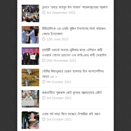
লন্ডনে ‘হৃদয়ে মাহমুদ উস সামাদ’ স্মারকগ্রন্থের প্রকাশ
3rd September 2023
মিডিয়ালিংক এর এমডি মুজিব ইসলামের মাতা মায়ারুন
নেছার ইন্তেকাল
12th June 2022
চ্যারিটি ওয়ার্কে অনন্য ভূমিকার জন্য এশিয়ান কারী
এওয়ার্ড পেলেন চ্যানেল এস ফাউণ্ডার মাহী ফেরদৌস
25th November 2021
সৌদির বিমানবন্দরে ড্রোন হামলায় তিন বাংলাদেশীসহ
আহত ১০ –
9th October 2021
রাজধানীতে পুরুষাঙ্গ কেটে বৃদ্ধের আত্মহত্যার চেষ্টা!
3rd October 2021
এবার গর্ভ ভাড়া দিতে যাচ্ছেন ঐশ্বরিয়া রাই বচ্চন
3rd October 2021