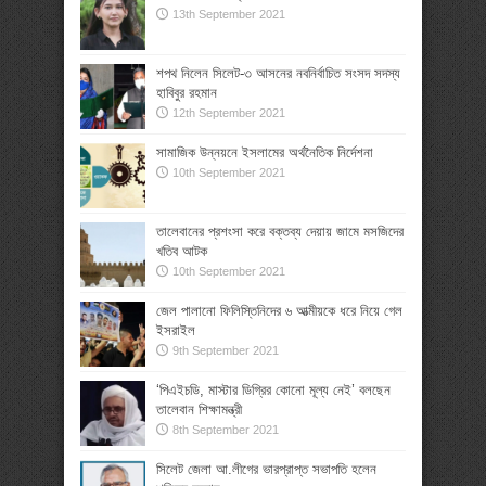
13th September 2021
শপথ নিলেন সিলেট-৩ আসনের নবনির্বাচিত সংসদ সদস্য
হাবিবুর রহমান
12th September 2021
সামাজিক উন্নয়নে ইসলামের অর্থনৈতিক নির্দেশনা
10th September 2021
তালেবানের প্রশংসা করে বক্তব্য দেয়ায় জামে মসজিদের
খতিব আটক
10th September 2021
জেল পালানো ফিলিস্তিনিদের ৬ আত্মীয়কে ধরে নিয়ে গেল
ইসরাইল
9th September 2021
‘পিএইচডি, মাস্টার ডিগ্রির কোনো মূল্য নেই’ বলছেন
তালেবান শিক্ষামন্ত্রী
8th September 2021
সিলেট জেলা আ.লীগের ভারপ্রাপ্ত সভাপতি হলেন