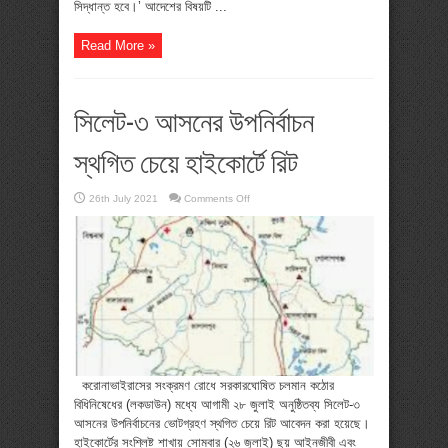
সিদ্ধান্ত হবে।’ আদেশের বিষয়টি ...
Read More »
সিলেট-৩ আসনের উপনির্বাচন
স্থগিত চেয়ে হাইকোর্টে রিট
on
26th July 2021
Comments Off
সিলেট-৩
আসনের
উপনির্বাচন
স্থগিত
চেয়ে
হাইকোর্টে
রিট
করোনাভাইরাসের সংক্রমণ রোধে সরকারঘোষিত চলমান কঠোর
বিধিনিষেধের (লকডাউন) মধ্যে আগামী ২৮ জুলাই অনুষ্ঠিতব্য সিলেট-৩
আসনের উপনির্বাচনের ভোটগ্রহণ স্থগিত চেয়ে রিট আবেদন করা হয়েছে।
হাইকোর্টের সংশ্লিষ্ট শাখায় সোমবার (২৬ জুলাই) ছয় আইনজীবী এবং