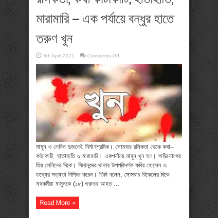
মারামারি – এক পর্যায়ে বন্ধুর হাতে
তরুণ খুন
on
5th April 2021
Comments Off
রসিকতা,
কথা
কাটাকাটি,
হাতাহাতি,
মারামারি
–
এক
পর্যায়ে
বন্ধুর
হাতে
তরুণ
খুন
মামুন ও লেনিন দুজনেই নির্মাণশ্রমিক। সোমবার রসিকতা থেকে কথা–
কাটাকাটি, হাতাহাতি ও মারামারি। একপর্যায়ে মামুন খুন হন। অভিযোগের
তির লেনিনের দিকে। বিমানবন্দর থানার উপপরিদর্শক কবির হোসেন এ
তথ্যের সত্যতা নিশ্চিত করেন। তিনি বলেন, সোমবার বিকেলের দিকে
সহকর্মীরা মামুনকে (১৮) গুরুতর আহত ...
Read More »