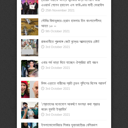
এওয়ার্ড পেলেন চ্যানেল এস ফাউণ্ডার মাহী ফেরদৌস
25th November 2021
সৌদির বিমানবন্দরে ড্রোন হামলায় তিন বাংলাদেশীসহ
আহত ১০ –
9th October 2021
রাজধানীতে পুরুষাঙ্গ কেটে বৃদ্ধের আত্মহত্যার চেষ্টা!
3rd October 2021
এবার গর্ভ ভাড়া দিতে যাচ্ছেন ঐশ্বরিয়া রাই বচ্চন
3rd October 2021
বিপদ এড়াতে নারীদের প্রতি লন্ডন পুলিশের বিশেষ পরামর্শ
3rd October 2021
‘শ্রোতাদের মনোযোগ আকর্ষণে মনগড়া কথা প্রচার
করেন মুফতি ইব্রাহিম’
3rd October 2021
ইসলামোফোবিয়ার শিকার যুক্তরাষ্ট্রের বেশিরভাগ