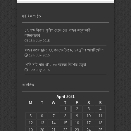
সর্বাধিক পঠিত
১২ লক্ষ টাকায় পুলিশ ছেড়ে দেয় রাজন হত্যাকারী
কামরুলকে!
13th July 2015
রাজন হত্যাকান্ড: ২২ গ্রামের বৈঠক, ১২ ঘন্টার আলটিমেটাম
12th July 2015
‘পানি নাই ঘাম খা’ : ১৩ বছরের কিশোর হত্যা
12th July 2015
আর্কাইভ
April 2021
M
T
W
T
F
S
S
1
2
3
4
5
6
7
8
9
10
11
12
13
14
15
16
17
18
19
20
21
22
23
24
25