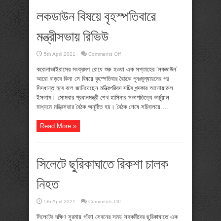
লকডাউন বিষয়ে বৃহস্পতিবারে
মন্ত্রীসভায় রিভিউ
on
5th April 2021
Comments Off
লকডাউন
বিষয়ে
করোনাভাইরাসের সংক্রমণ রোধে শুরু হওয়া এক সপ্তাহের ‘লকডাউন’
বৃহস্পতিবারে
মন্ত্রীসভায়
আরো বাড়বে কিনা সে বিষয়ে বৃহস্পতিবার বৈঠকে পুনঃমূল্যায়নের পর
রিভিউ
সিদ্ধান্ত হবে বলে জানিয়েছেন মন্ত্রিপরিষদ সচিব খন্দকার আনোয়ারুল
ইসলাম। সোমবার প্রধানমন্ত্রী শেখ হাসিনার সভাপতিত্বে ভার্চুয়াল
মাধ্যমে মন্ত্রিসভার বৈঠক অনুষ্ঠিত হয়। বৈঠক শেষে সচিবালয়ে ...
Read More »
সিলেটে ছুরিকাঘাতে রিকশা চালক
নিহত
on
5th April 2021
Comments Off
সিলেটে
ছুরিকাঘাতে
সিলেটের দক্ষিণ সুরমায় গাঁজা সেবনের সময় সহকর্মীদের ছুরিকাঘাতে এক
রিকশা