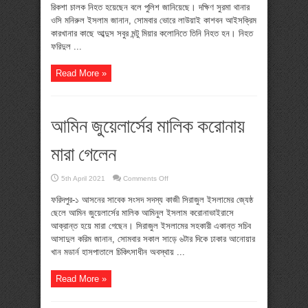
চালক
রিকশা চালক নিহত হয়েছেন বলে পুলিশ জানিয়েছে। দক্ষিণ সুরমা থানার
নিহত
ওসি মনিরুল ইসলাম জানান, সোমবার ভোরে লাউয়াই কাশবন আইসক্রিম
কারখানার কাছে আব্দুস সবুর মন্টু মিয়ার কলোনিতে তিনি নিহত হন। নিহত
ফরিদুল ...
Read More »
আমিন জুয়েলার্সের মালিক করোনায়
মারা গেলেন
on
5th April 2021
Comments Off
আমিন
জুয়েলার্সের
ফরিদপুর-১ আসনের সাবেক সংসদ সদস্য কাজী সিরাজুল ইসলামের জ্যেষ্ঠ
মালিক
করোনায়
ছেলে আমিন জুয়েলার্সের মালিক আমিনুল ইসলাম করোনাভাইরাসে
মারা
আক্রান্ত হয়ে মারা গেছেন। সিরাজুল ইসলামের সহকারী একান্ত সচিব
গেলেন
আসাদুল করিম জানান, সোমবার সকাল সাড়ে ৬টার দিকে ঢাকার আনোয়ার
খান মডার্ন হাসপাতালে চিকিৎসাধীন অবস্থায় ...
Read More »