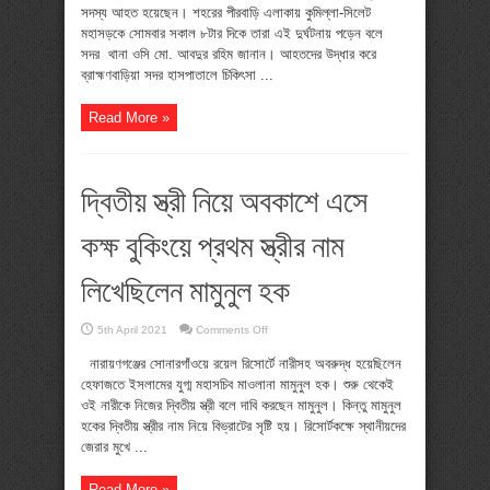
সংঘর্ষে
সদস্য আহত হয়েছেন। শহরের পীরবাড়ি এলাকায় কুমিল্লা-সিলেট
২০
মহাসড়কে সোমবার সকাল ৮টার দিকে তারা এই দুর্ঘটনায় পড়েন বলে
পুলিশ
সদস্য
সদর থানা ওসি মো. আবদুর রহিম জানান। আহতদের উদ্ধার করে
আহত
ব্রাহ্মণবাড়িয়া সদর হাসপাতালে চিকিৎসা ...
Read More »
দ্বিতীয় স্ত্রী নিয়ে অবকাশে এসে
কক্ষ বুকিংয়ে প্রথম স্ত্রীর নাম
লিখেছিলেন মামুনুল হক
on
5th April 2021
Comments Off
দ্বিতীয়
স্ত্রী
নারায়ণগঞ্জের সোনারগাঁওয়ে রয়েল রিসোর্টে নারীসহ অবরুদ্ধ হয়েছিলেন
নিয়ে
অবকাশে
হেফাজতে ইসলামের যুগ্ম মহাসচিব মাওলানা মামুনুল হক। শুরু থেকেই
এসে
ওই নারীকে নিজের দ্বিতীয় স্ত্রী বলে দাবি করছেন মামুনুল। কিন্তু মামুনুল
কক্ষ
বুকিংয়ে
হকের দ্বিতীয় স্ত্রীর নাম নিয়ে বিভ্রাটের সৃষ্টি হয়। রিসোর্টকক্ষে স্থানীয়দের
প্রথম
জেরার মুখে ...
স্ত্রীর
নাম
লিখেছিলেন
মামুনুল
Read More »