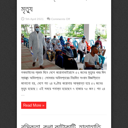
মৃত্যু
on
5th April 2021
Comments Off
লকডাউনের
প্রথম
দিনে
৫২
জনের
মৃত্যু
লকডাউনের প্রথম দিনে দেশে করোনাভাইরাসে ৫২ জনের মৃত্যুর খবর দিল
স্বাস্থ্য অধিদপ্তর। সোমবার অধিদপ্তরের নিয়মিত সংবাদ বিজ্ঞপ্তিতে
জানানো হয়, দেশে গত ২৪ ঘণ্টায় করোনায় আক্রান্ত হয়ে ৫২ জনের
মৃত্যু হয়েছে। এই সময়ে শনাক্ত হয়েছেন ৭ হাজার ৭৫ জন। গত ২৪
...
Read More »
রসিকতা, কথা কাটাকাটি, হাতাহাতি,