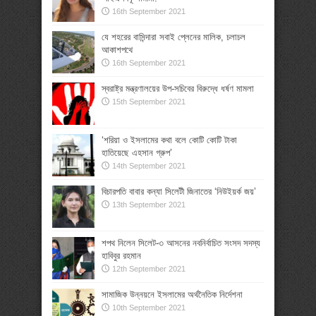
16th September 2021
যে শহরের বাসিন্দারা সবাই প্লেনের মালিক, চলাচল
আকাশপথে
16th September 2021
স্বরাষ্ট্র মন্ত্রণালয়ের উপ-সচিবের বিরুদ্ধে ধর্ষণ মামলা
15th September 2021
‘শরিয়া ও ইসলামের কথা বলে কোটি কোটি টাকা
হাতিয়েছে এহসান গ্রুপ’
14th September 2021
বিচারপতি বাবার কন্যা সিলেটী জিনাতের ‘নিউইয়র্ক জয়’
13th September 2021
শপথ নিলেন সিলেট-৩ আসনের নবনির্বাচিত সংসদ সদস্য
হাবিবুর রহমান
12th September 2021
সামাজিক উন্নয়নে ইসলামের অর্থনৈতিক নির্দেশনা
10th September 2021