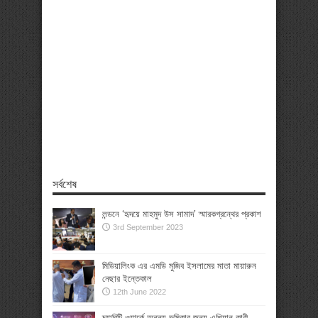
সর্বশেষ
লন্ডনে ‘হৃদয়ে মাহমুদ উস সামাদ’ স্মারকগ্রন্থের প্রকাশ
3rd September 2023
মিডিয়ালিংক এর এমডি মুজিব ইসলামের মাতা মায়ারুন
নেছার ইন্তেকাল
12th June 2022
চ্যারিটি ওয়ার্কে অনন্য ভূমিকার জন্য এশিয়ান কারী