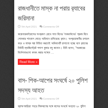
রাজধানীতে মাস্ক না পরায় র‍্যাবের
জরিমানা
on
5th April 2021
Comments Off
রাজধানীতে
মাস্ক
করোনারভাইরাসের সংক্রমণ রোধে সাত দিনের ‘লকডাউনের’ প্রথম দিনে
না
পরায়
সোমবার শাহবাগ মোড়ে অভিযান চালিয়েছে র‍্যাব। অপ্রয়োজনীয় চলাচল
র‍্যাবের
বন্ধ ও মাস্ক পরা নিশ্চিত করতেই অভিযানটি চালানো হচ্ছে বলে র‍্যাবের
জরিমানা
নির্বাহী ম্যাজিস্ট্রেট পলাশ কুমার বসু জানান। তিনি বলেন, “সরকারের
নির্দেশনাগুলো বলবৎ করার লক্ষ্যে ...
Read More »
বাস- পিক-আপের সংঘর্ষে ২০ পুলিশ
সদস্য আহত
on
5th April 2021
Comments Off
বাস-
পিক-
ব্রাহ্মণবাড়িয়া শহরে পিকআপের সঙ্গে বাসের সংঘর্ষে অন্তত ২০ পুলিশ
আপের