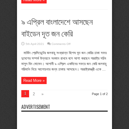
হক
৯ এপ্রিল বাংলাদেশে আসছেন
বাইডেন দূত জন কেরি
on
5th April 2021
Comments Off
৯
এপ্রিল
মার্কিন প্রেসিডেন্টের জলবায়ু সংক্রান্ত বিশেষ দূত জন কেরির ঢাকা সফর
বাংলাদেশে
আসছেন
দুদেশের সম্পর্ক উন্নয়নে অবদান রাখবে বলে আশা করছেন পররাষ্ট্র সচিব
বাইডেন
মাসুদ বিন মোমেন। আগামী ৯ এপ্রিল একদিনের সফরে জন কেরি জলবায়ু
দূত
জন
পরিবর্তন নিয়ে আলোচনার জন্য ঢাকায় আসছেন। পররাষ্ট্রমন্ত্রী একে ...
কেরি
Read More »
1
2
»
Page 1 of 2
ADVERTISEMENT