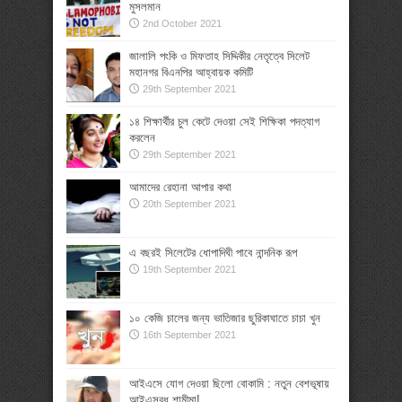
মুসলমান
2nd October 2021
জালালি পংকি ও মিফতাহ সিদ্দিকীর নেতৃত্বে সিলেট
মহানগর বিএনপির আহ্বায়ক কমিটি
29th September 2021
১৪ শিক্ষার্থীর চুল কেটে দেওয়া সেই শিক্ষিকা পদত্যাগ
করলেন
29th September 2021
আমাদের রেহানা আপার কথা
20th September 2021
এ বছরই সিলেটের ধোপাদিঘী পাবে নান্দনিক রূপ
19th September 2021
১০ কেজি চালের জন্য ভাতিজার ছুরিকাঘাতে চাচা খুন
16th September 2021
আইএসে যোগ দেওয়া ছিলো বোকামি : নতুন বেশভূষায়
আইএসবধূ শামীমা!