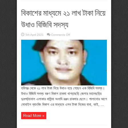
বিকাশের মাধ্যমে ২১ লাখ টাকা নিয়ে
উধাও বিজিবি সদস্য
on
5th April 2021
Comments Off
বিকাশের
মাধ্যমে
২১
লাখ
টাকা
নিয়ে
উধাও
বিজিবি
সদস্য
হবিগঞ্জ থেকে ২১ লাখ টাকা নিয়ে উধাও হয়ে গেছেন এক বিজিবি সদস্য।
উধাও বিজিবি সদস্য বরুণ বিকাশ চাকমা খাগড়াছড়ি জেলার মহালছড়ির
দুরপর্য্যানাল এলাকার বাসিন্দা অনাদি রঞ্জন চাকমার ছেলে। পালানোর আগে
মোবাইল ব্যাংকিং বিকাশ এর মাধ্যমে এসব টাকা নিজের বাবা, ভাই, ...
Read More »