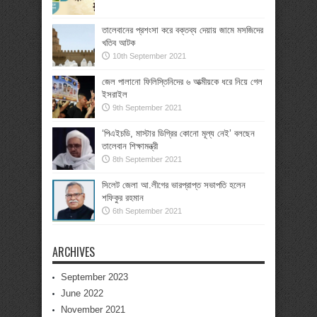
তালেবানের প্রশংসা করে বক্তব্য দেয়ায় জামে মসজিদের
খতিব আটক
10th September 2021
জেল পালানো ফিলিস্তিনিদের ৬ আত্মীয়কে ধরে নিয়ে গেল
ইসরাইল
9th September 2021
‘পিএইচডি, মাস্টার ডিগ্রির কোনো মূল্য নেই’ বলছেন
তালেবান শিক্ষামন্ত্রী
8th September 2021
সিলেট জেলা আ.লীগের ভারপ্রাপ্ত সভাপতি হলেন
শফিকুর রহমান
6th September 2021
ARCHIVES
September 2023
June 2022
November 2021