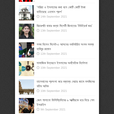
‘শরিয়া ও ইসলামের কথা বলে কোটি কোটি টাকা
হাতিয়েছে এহসান গ্রুপ’
14th September 2021
বিচারপতি বাবার কন্যা সিলেটী জিনাতের ‘নিউইয়র্ক জয়’
13th September 2021
শপথ নিলেন সিলেট-৩ আসনের নবনির্বাচিত সংসদ সদস্য
হাবিবুর রহমান
12th September 2021
সামাজিক উন্নয়নে ইসলামের অর্থনৈতিক নির্দেশনা
10th September 2021
তালেবানের প্রশংসা করে বক্তব্য দেয়ায় জামে মসজিদের
খতিব আটক
10th September 2021
জেল পালানো ফিলিস্তিনিদের ৬ আত্মীয়কে ধরে নিয়ে গেল
ইসরাইল
9th September 2021