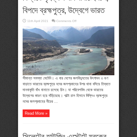
বিপদে ব্রহ্মপুত্র, উদ্বেগে ভারত
on
11th April 2021
Comments Off
তিব্বতে
বৃহত্তম
বাঁধ
বানাচ্ছে
চিন,
বিপদে
ব্রহ্মপুত্র,
উদ্বেগে
ভারত
সীমান্ত সমস্যা মেটেনি। এ বার দেশের জলবিদ্যুতের উৎপাদন ৩ গুণ
বাড়াতে ভারতের ব্রহ্মপুত্র নদের জলপ্রবাহের উপর থাবা বসিয়ে তিব্বতে
দানবাকৃতি বাঁধ বানাতে চলেছে চিন। যা পরিবেশবিদ থেকে ভারতের
উদ্বেগের কারণ হয়ে দাঁড়িয়েছে। পাল্টা চাল হিসাবে দিল্লিও ব্রহ্মপুত্র
নদের জলপ্রবাহের নীচের ...
Read More »
সিলেটের হাউজিং এস্টেটে যুবকের