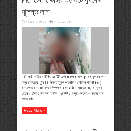
ঝুলন্ত লাশ
on
11th April 2021
Comments Off
সিলেটের
হাউজিং
এস্টেটে
যুবকের
ঝুলন্ত
লাশ
সিলেটে নগরীর হাউজিং এস্টেট এলাকা থেকে এক যুবকের ঝুলন্ত লাশ
উদ্ধার করেছে পুলিশ। নিহবত যুবক আনোয়ার হোসেন বাদশা (২৫)
সুনামগঞ্জের দোয়ারাবাজার উপজেলার দোহালিয়া গ্রামের আব্দুল নূরের
ছেলে। রবিবার সকালে হাউজিং এস্টেট ১ নম্বর লেনের ৩ নম্বর বাসা
থেকে তাঁর ...
Read More »