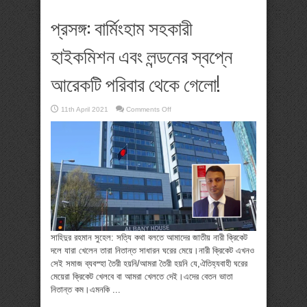
প্রসঙ্গ: বার্মিংহাম সহকারী
হাইকমিশন এবং লন্ডনের স্বপ্নে
আরেকটি পরিবার থেকে গেলো!
on
11th April 2021
Comments Off
প্রসঙ্গ:
বার্মিংহাম
সহকারী
হাইকমিশন
এবং
লন্ডনের
স্বপ্নে
আরেকটি
পরিবার
থেকে
গেলো!
সাহিদুর রহমান সুহেল: সত্যি কথা বলতে আমাদের জাতীয় নারী ক্রিকেট
দলে যারা খেলেন তারা নিতান্ত সাধারন ঘরের মেয়ে।নারী ক্রিকেট এখনও
সেই সমাজ ব্যবস্হা তৈরী হয়নি/আমরা তৈরী হয়নি যে,ঐতিহ্যবাহী ঘরের
মেয়েরা ক্রিকেট খেলবে বা আমরা খেলতে দেই।এদের বেতন ভাতা
নিতান্ত কম।এমনকি ...