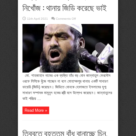
নিখোঁজ : থানায় জিডি করেছে ভাই
on
11th April 2021
Comments Off
মামুনুলের
কথিত
তৃতীয়
স্ত্রীও
নিখোঁজ
:
থানায়
জিডি
করেছে
ভাই
মো. শাহজাহান নামের এক ব্যক্তি তাঁর বড় বোন জান্নাতুল ফেরদৌস
ওরফে লিপিকে খুঁজে পাচ্ছেন না বলে মোহাম্মদপুর থানায় একটি সাধারণ
ডায়েরি (জিডি) করেছেন। জিডিতে বোনকে হেফাজতে ইসলামের যুগ্ম
সাধারণ সম্পাদক মামুনুল হকের স্ত্রী বলে উল্লেখ করেছেন। জান্নাতুলের
ভাই পরিচয় ...
Read More »
তিব্বতে বৃহত্তম বাঁধ বানাচ্ছে চিন,