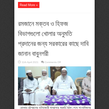
Read More »
রমজানে মক্তব ও হিফজ
বিভাগগুলো খোলার অনুমতি
প্রদানের জন্য সরকারের কাছে দাবি
জানান বাবুনগরী
on
11th April 2021
Comments Off
রমজানে
মক্তব
ও
হিফজ
বিভাগগুলো
খোলার
অনুমতি
প্রদানের
জন্য
সরকারের
কাছে
দাবি
জানান
বাবুনগরী
রোববার চট্টগ্রামের হাটহাজারী মাদ্রাসায় জরুরি বৈঠক শেষে সাংবাদিকদের