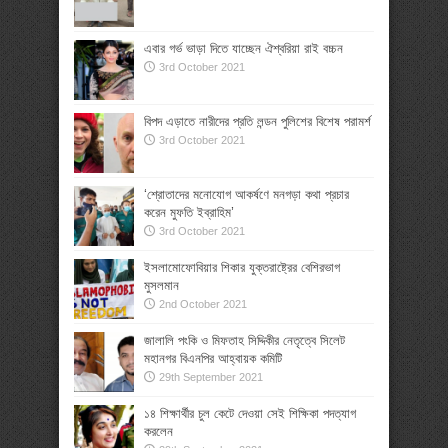
এবার গর্ভ ভাড়া দিতে যাচ্ছেন ঐশ্বরিয়া রাই বচ্চন
3rd October 2021
বিপদ এড়াতে নারীদের প্রতি লন্ডন পুলিশের বিশেষ পরামর্শ
3rd October 2021
‘শ্রোতাদের মনোযোগ আকর্ষণে মনগড়া কথা প্রচার
করেন মুফতি ইব্রাহিম’
3rd October 2021
ইসলামোফোবিয়ার শিকার যুক্তরাষ্ট্রের বেশিরভাগ
মুসলমান
2nd October 2021
জালালি পংকি ও মিফতাহ সিদ্দিকীর নেতৃত্বে সিলেট
মহানগর বিএনপির আহ্বায়ক কমিটি
29th September 2021
১৪ শিক্ষার্থীর চুল কেটে দেওয়া সেই শিক্ষিকা পদত্যাগ
করলেন