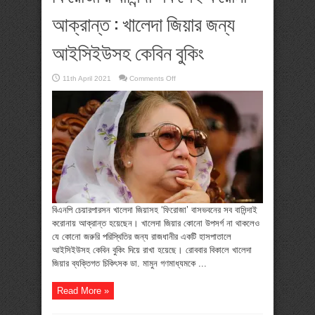
আক্রান্ত : খালেদা জিয়ার জন্য
আইসিইউসহ কেবিন বুকিং
on
11th April 2021
Comments Off
ফিরোজা’র
বাসিন্দা
সকলেই
করোনা
আক্রান্ত
:
খালেদা
জিয়ার
জন্য
আইসিইউসহ
কেবিন
বুকিং
বিএনপি চেয়ারপারসন খালেদা জিয়াসহ ‘ফিরোজা’ বাসভবনের সব বাসিন্দাই
করোনায় আক্রান্ত হয়েছেন। খালেদা জিয়ার কোনো উপসর্গ না থাকলেও
যে কোনো জরুরি পরিস্থিতির জন্য রাজধানীর একটি হাসপাতালে
আইসিইউসহ কেবিন বুকিং দিয়ে রাখা হয়েছে। রোববার বিকালে খালেদা
জিয়ার ব্যক্তিগত চিকিৎসক ডা. মামুন গণমাধ্যমকে ...
Read More »