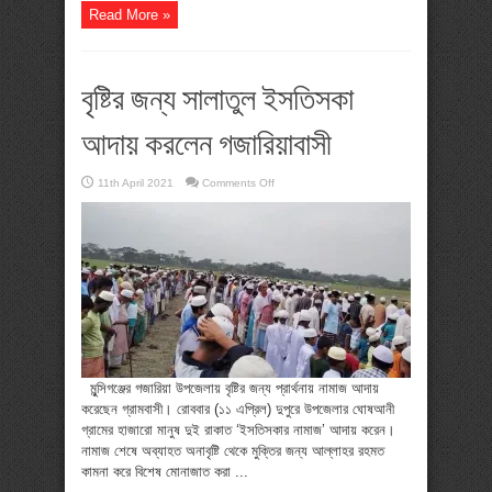
Read More »
বৃষ্টির জন্য সালাতুল ইসতিসকা
আদায় করলেন গজারিয়াবাসী
on
11th April 2021
Comments Off
বৃষ্টির
জন্য
সালাতুল
ইসতিসকা
আদায়
করলেন
গজারিয়াবাসী
মুন্সিগঞ্জের গজারিয়া উপজেলায় বৃষ্টির জন্য প্রার্থনায় নামাজ আদায়
করেছেন গ্রামবাসী। রোববার (১১ এপ্রিল) দুপুরে উপজেলার ঘোষআনী
গ্রামের হাজারো মানুষ দুই রাকাত ‘ইসতিসকার নামাজ’ আদায় করেন।
নামাজ শেষে অব্যাহত অনাবৃষ্টি থেকে মুক্তির জন্য আল্লাহর রহমত
কামনা করে বিশেষ মোনাজাত করা ...