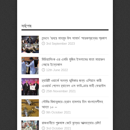
সর্বশেষ
লন্ডনে ‘হৃদয়ে মাহমুদ উস সামাদ’ স্মারকগ্রন্থের প্রকাশ
3rd September 2023
মিডিয়ালিংক এর এমডি মুজিব ইসলামের মাতা মায়ারুন
নেছার ইন্তেকাল
12th June 2022
চ্যারিটি ওয়ার্কে অনন্য ভূমিকার জন্য এশিয়ান কারী
এওয়ার্ড পেলেন চ্যানেল এস ফাউণ্ডার মাহী ফেরদৌস
25th November 2021
সৌদির বিমানবন্দরে ড্রোন হামলায় তিন বাংলাদেশীসহ
আহত ১০ –
9th October 2021
রাজধানীতে পুরুষাঙ্গ কেটে বৃদ্ধের আত্মহত্যার চেষ্টা!
3rd October 2021