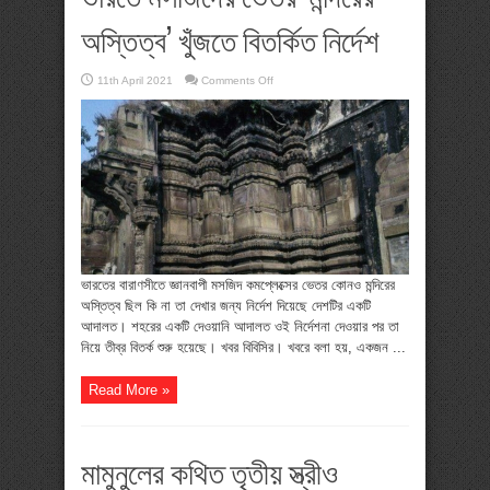
অস্তিত্ব’ খুঁজতে বিতর্কিত নির্দেশ
on
11th April 2021
Comments Off
ভারতে
মসজিদের
ভেতর
‘মন্দিরের
অস্তিত্ব’
খুঁজতে
বিতর্কিত
নির্দেশ
ভারতের বারাণসীতে জ্ঞানবাপী মসজিদ কমপ্লেক্সের ভেতর কোনও মন্দিরের
অস্তিত্ব ছিল কি না তা দেখার জন্য নির্দেশ দিয়েছে দেশটির একটি
আদালত। শহরের একটি দেওয়ানি আদালত ওই নির্দেশনা দেওয়ার পর তা
নিয়ে তীব্র বিতর্ক শুরু হয়েছে। খবর বিবিসির। খবরে বলা হয়, একজন ...
Read More »
মামুনুলের কথিত তৃতীয় স্ত্রীও