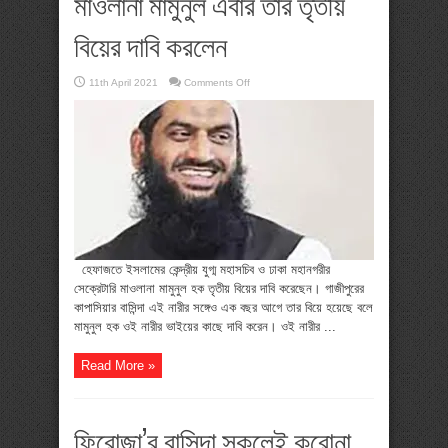
মাওলানা মামুনুল এবার তার তৃতীয়
বিয়ের দাবি করলেন
on
11th April 2021
Comments Off
মাওলানা
মামুনুল
এবার
তার
তৃতীয়
বিয়ের
দাবি
করলেন
হেফাজতে ইসলামের কেন্দ্রীয় যুগ্ম মহাসচিব ও ঢাকা মহানগরীর
সেক্রেটারি মাওলানা মামুনুল হক তৃতীয় বিয়ের দাবি করেছেন। গাজীপুরের
কাপাসিয়ার বাসিন্দা এই নারীর সঙ্গেও এক বছর আগে তার বিয়ে হয়েছে বলে
মামুনুল হক ওই নারীর ভাইয়ের কাছে দাবি করেন। ওই নারীর ...
Read More »
ফিরোজা’র বাসিন্দা সকলেই করোনা