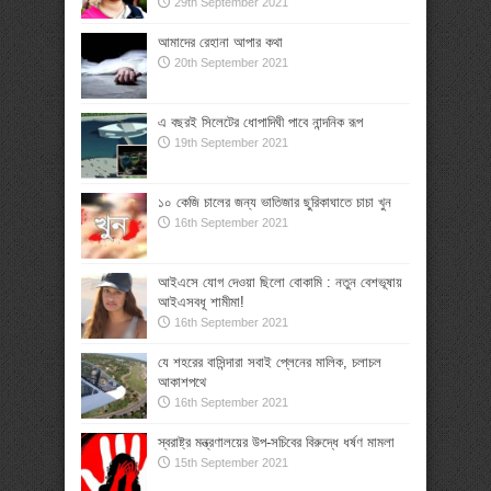
29th September 2021
আমাদের রেহানা আপার কথা
20th September 2021
এ বছরই সিলেটের ধোপাদিঘী পাবে নান্দনিক রূপ
19th September 2021
১০ কেজি চালের জন্য ভাতিজার ছুরিকাঘাতে চাচা খুন
16th September 2021
আইএসে যোগ দেওয়া ছিলো বোকামি : নতুন বেশভূষায়
আইএসবধূ শামীমা!
16th September 2021
যে শহরের বাসিন্দারা সবাই প্লেনের মালিক, চলাচল
আকাশপথে
16th September 2021
স্বরাষ্ট্র মন্ত্রণালয়ের উপ-সচিবের বিরুদ্ধে ধর্ষণ মামলা
15th September 2021