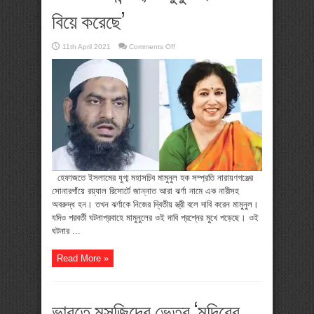
বিয়ে করেছে’
on
11th April 2021
Comments Off
তসলিমার
সন্দেহ,
‘মামুনুল
হক
১৩
বিয়ে
করেছে’
হেফাজতে ইসলামের যুগ্ম মহাসচিব মামুনুল হক সম্প্রতি নারায়ণগঞ্জের
সোনারগাঁয়ে রয়্যাল রিসোর্টে জান্নাত আরা ঝর্ণা নামে এক নারীসহ
অবরুদ্ধ হন। তখন ঝর্ণাকে নিজের দ্বিতীয় স্ত্রী বলে দাবি করেন মামুনুল।
যদিও পরবর্তী ঘটনাপ্রবাহে মামুনুলের ওই দাবি প্রশ্নের মুখে পড়েছে। ওই
ঘটনার ...
Read More »
ভারতে মসজিদের ভেতর ‘মন্দিরের