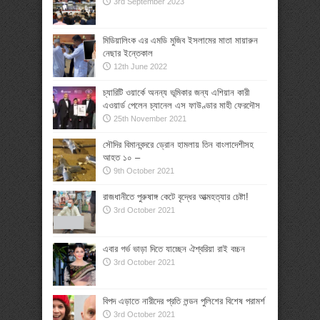
3rd September 2023
মিডিয়ালিংক এর এমডি মুজিব ইসলামের মাতা মায়ারুন
নেছার ইন্তেকাল
12th June 2022
চ্যারিটি ওয়ার্কে অনন্য ভূমিকার জন্য এশিয়ান কারী
এওয়ার্ড পেলেন চ্যানেল এস ফাউণ্ডার মাহী ফেরদৌস
25th November 2021
সৌদির বিমানবন্দরে ড্রোন হামলায় তিন বাংলাদেশীসহ
আহত ১০ –
9th October 2021
রাজধানীতে পুরুষাঙ্গ কেটে বৃদ্ধের আত্মহত্যার চেষ্টা!
3rd October 2021
এবার গর্ভ ভাড়া দিতে যাচ্ছেন ঐশ্বরিয়া রাই বচ্চন
3rd October 2021
বিপদ এড়াতে নারীদের প্রতি লন্ডন পুলিশের বিশেষ পরামর্শ
3rd October 2021