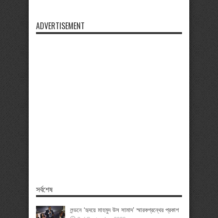
ADVERTISEMENT
সর্বশেষ
লন্ডনে ‘হৃদয়ে মাহমুদ উস সামাদ’ স্মারকগ্রন্থের প্রকাশ