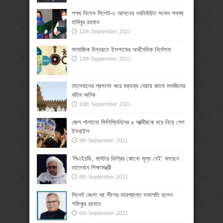
শপথ নিলেন সিলেট-৩ আসনের নবনির্বাচিত সংসদ সদস্য
হাবিবুর রহমান
12th September 2021
সামাজিক উন্নয়নে ইসলামের অর্থনৈতিক নির্দেশনা
10th September 2021
তালেবানের প্রশংসা করে বক্তব্য দেয়ায় জামে মসজিদের
খতিব আটক
10th September 2021
জেল পালানো ফিলিস্তিনিদের ৬ আত্মীয়কে ধরে নিয়ে গেল
ইসরাইল
9th September 2021
‘পিএইচডি, মাস্টার ডিগ্রির কোনো মূল্য নেই’ বলছেন
তালেবান শিক্ষামন্ত্রী
8th September 2021
সিলেট জেলা আ.লীগের ভারপ্রাপ্ত সভাপতি হলেন
শফিকুর রহমান
6th September 2021