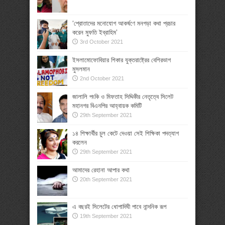
‘শ্রোতাদের মনোযোগ আকর্ষণে মনগড়া কথা প্রচার
করেন মুফতি ইব্রাহিম’
3rd October 2021
ইসলামোফোবিয়ার শিকার যুক্তরাষ্ট্রের বেশিরভাগ
মুসলমান
2nd October 2021
জালালি পংকি ও মিফতাহ সিদ্দিকীর নেতৃত্বে সিলেট
মহানগর বিএনপির আহ্বায়ক কমিটি
29th September 2021
১৪ শিক্ষার্থীর চুল কেটে দেওয়া সেই শিক্ষিকা পদত্যাগ
করলেন
29th September 2021
আমাদের রেহানা আপার কথা
20th September 2021
এ বছরই সিলেটের ধোপাদিঘী পাবে নান্দনিক রূপ
19th September 2021