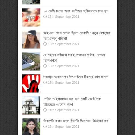
১০ কেজি চালের জন্য ভাতিজার ছুরিকাঘাতে চাচা খুন
16th September 2021
আইএসে যোগ দেওয়া ছিলো বোকামি : নতুন বেশভূষায়
আইএসবধূ শামীমা!
16th September 2021
যে শহরের বাসিন্দারা সবাই প্লেনের মালিক, চলাচল
আকাশপথে
16th September 2021
স্বরাষ্ট্র মন্ত্রণালয়ের উপ-সচিবের বিরুদ্ধে ধর্ষণ মামলা
15th September 2021
‘শরিয়া ও ইসলামের কথা বলে কোটি কোটি টাকা
হাতিয়েছে এহসান গ্রুপ’
14th September 2021
বিচারপতি বাবার কন্যা সিলেটী জিনাতের ‘নিউইয়র্ক জয়’
13th September 2021