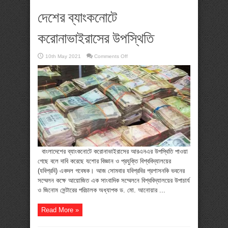
দেশের ব্যাংকনোটে
করোনাভাইরাসের উপস্থিতি
on
10th May 2021
Comments Off
দেশের
ব্যাংকনোটে
করোনাভাইরাসের
উপস্থিতি
বাংলাদেশের ব্যাংকনোটে করোনাভাইরাসের আরএনএর উপস্থিতি পাওয়া
গেছে বলে দাবি করেছে যশোর বিজ্ঞান ও প্রযুক্তি বিশ্ববিদ্যালয়ের
(যবিপ্রবি) একদল গবেষক। আজ সোমবার যবিপ্রবির প্রশাসনকি ভবনের
সম্মেলন কক্ষে আয়োজিত এক সাংবাদিক সম্মেলনে বিশ্ববিদ্যালয়ের উপাচার্য
ও জিনোম সেন্টারের পরিচালক অধ্যাপক ড. মো. আনোয়ার ...
Read More »