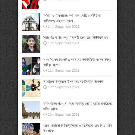
‘শরিয়া ও ইসলামের কথা বলে কোটি কোটি টাকা
হাতিয়েছে এহসান গ্রুপ’
14th September 2021
বিচারপতি বাবার কন্যা সিলেটী জিনাতের ‘নিউইয়র্ক জয়’
13th September 2021
শপথ নিলেন সিলেট-৩ আসনের নবনির্বাচিত সংসদ সদস্য
হাবিবুর রহমান
12th September 2021
সামাজিক উন্নয়নে ইসলামের অর্থনৈতিক নির্দেশনা
10th September 2021
তালেবানের প্রশংসা করে বক্তব্য দেয়ায় জামে মসজিদের
খতিব আটক
10th September 2021
জেল পালানো ফিলিস্তিনিদের ৬ আত্মীয়কে ধরে নিয়ে গেল
ইসরাইল