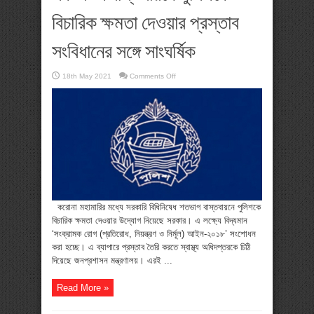
বিচারিক ক্ষমতা দেওয়ার প্রস্তাব
সংবিধানের সঙ্গে সাংঘর্ষিক
on
18th May 2021
Comments Off
লকডাউন
বাস্তবায়নে
পুলিশকে
বিচারিক
ক্ষমতা
দেওয়ার
প্রস্তাব
সংবিধানের
সঙ্গে
সাংঘর্ষিক
করোনা মহামারির মধ্যে সরকারি বিধিনিষেধ শতভাগ বাস্তবায়নে পুলিশকে
বিচারিক ক্ষমতা দেওয়ার উদ্যোগ নিয়েছে সরকার। এ লক্ষ্যে বিদ্যমান
‘সংক্রামক রোগ (প্রতিরোধ, নিয়ন্ত্রণ ও নির্মূল) আইন-২০১৮’ সংশোধন
করা হচ্ছে। এ ব্যাপারে প্রস্তাব তৈরি করতে স্বাস্থ্য অধিদপ্তরকে চিঠি
দিয়েছে জনপ্রশাসন মন্ত্রণালয়। এরই ...
Read More »