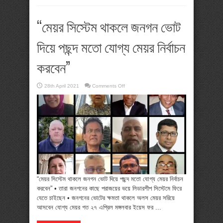
“মেয়র সিস্টেম থাকলে জনগন ভোট
দিয়ে পছন্দ মতো যোগ্য মেয়র নির্বাচন
করবেন”
on
28th April 2021
Comments Off
“মেয়র
সিস্টেম
থাকলে
জনগন
ভোট
দিয়ে
পছন্দ
মতো
যোগ্য
মেয়র
নির্বাচন
করবেন”
“মেয়র সিস্টেম থাকলে জনগন ভোট দিয়ে পছন্দ মতো যোগ্য মেয়র নির্বাচন
করবেন” • তারা জনগনের কাছে পরাজয়ের ভয়ে লিডারশীপ সিস্টেমে ফিরে
যেতে চাইছেন • জনগনের ভোটের ক্ষমতা থাকলে অলস মেয়র সরিয়ে
আসবেন যোগ্য মেয়র গত ২৭ এপ্রিল মঙ্গলবার ইয়েস ফর ...