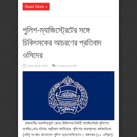
Read More »
পুলিশ-ম্যাজিস্ট্রেটের সঙ্গে
চিকিৎসকের আচরণের প্রতিবাদ
ওসিদের
on
20th April 2021
Comments Off
পুলিশ-
ম্যাজিস্ট্রেটের
সঙ্গে
চিকিৎসকের
আচরণের
প্রতিবাদ
ওসিদের
রাজধানীর অ্যালিফ্যান্ট রোডে চিকিৎসক-নির্বাহী ম্যাজিস্ট্রেট-পুলিশের
বাগবিতণ্ডার ঘটনায় প্রতিবাদ জানিয়েছে পুলিশের ভারপ্রাপ্ত কর্মকর্তাদের
(ওসি) সংগঠন বাংলাদেশ পুলিশ অ্যাসোসিয়েশন। মঙ্গলবার (২০ এপ্রিল)