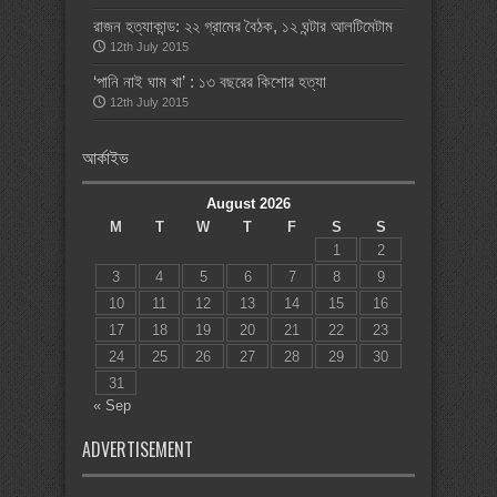
রাজন হত্যাকান্ড: ২২ গ্রামের বৈঠক, ১২ ঘন্টার আলটিমেটাম
12th July 2015
‘পানি নাই ঘাম খা’ : ১৩ বছরের কিশোর হত্যা
12th July 2015
আর্কাইভ
August 2026
M
T
W
T
F
S
S
1
2
3
4
5
6
7
8
9
10
11
12
13
14
15
16
17
18
19
20
21
22
23
24
25
26
27
28
29
30
31
« Sep
ADVERTISEMENT