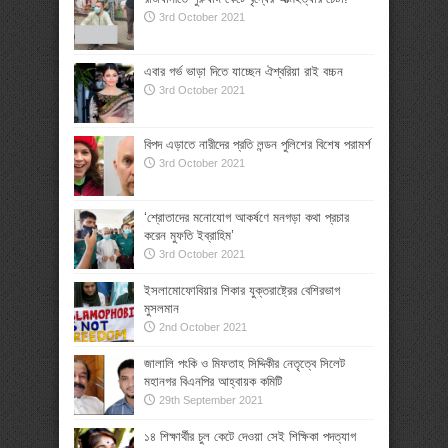
3rd October 2021
এবার গর্ভ ভাড়া দিতে যাচ্ছেন ঐশ্বরিয়া রাই বচ্চন
3rd October 2021
বিপদ এড়াতে নারীদের প্রতি লন্ডন পুলিশের বিশেষ পরামর্শ
3rd October 2021
‘শ্রোতাদের মনোযোগ আকর্ষণে মনগড়া কথা প্রচার
করেন মুফতি ইব্রাহিম’
3rd October 2021
ইসলামোফোবিয়ার শিকার যুক্তরাষ্ট্রের বেশিরভাগ
মুসলমান
2nd October 2021
জালালি পংকি ও মিফতাহ সিদ্দিকীর নেতৃত্বে সিলেট
মহানগর বিএনপির আহ্বায়ক কমিটি
29th September 2021
১৪ শিক্ষার্থীর চুল কেটে দেওয়া সেই শিক্ষিকা পদত্যাগ