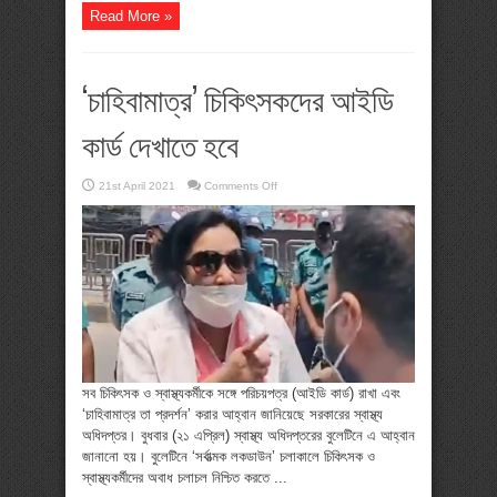
Read More »
‘চাহিবামাত্র’ চিকিৎসকদের আইডি
কার্ড দেখাতে হবে
on
21st April 2021
Comments Off
‘চাহিবামাত্র’
চিকিৎসকদের
আইডি
কার্ড
দেখাতে
হবে
সব চিকিৎসক ও স্বাস্থ্যকর্মীকে সঙ্গে পরিচয়পত্র (আইডি কার্ড) রাখা এবং
‘চাহিবামাত্র তা প্রদর্শন’ করার আহ্বান জানিয়েছে সরকারের স্বাস্থ্য
অধিদপ্তর। বুধবার (২১ এপ্রিল) স্বাস্থ্য অধিদপ্তরের বুলেটিনে এ আহ্বান
জানানো হয়। বুলেটিনে ‘সর্বাত্মক লকডাউন’ চলাকালে চিকিৎসক ও
স্বাস্থ্যকর্মীদের অবাধ চলাচল নিশ্চিত করতে ...