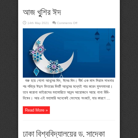
আজ খুুুুশির ঈদ
on
14th May 2021
Comments Off
আজ
খুুুুশির
ঈদ
শুরু হয়ে গেলো আনন্দের দিন, ঈদের দিন। দীর্ঘ এক মাস সিয়াম সাধনার
পর পবিত্র ঈদুল ফিতরের দিনটি আনন্দের মধ্যেই পার করেন মুসলমানরা।
তবে করোনা ভাইরাসের মহামারিতে আনন্দ আয়োজনে আছে নানা বিধি-
নিষেধ। আর এই মহামারি অনেকেই ফেলেছে সংকটে, যার কারণে ...
Read More »
ঢাকা বিশ্ববিদ্যালয়ের ড. সাদেকা