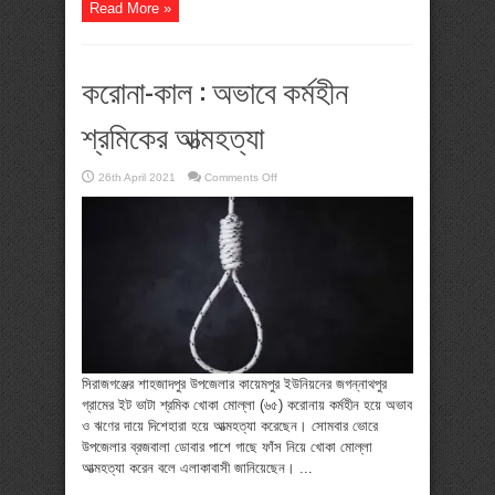
Read More »
করোনা-কাল : অভাবে কর্মহীন
শ্রমিকের আত্মহত্যা
on
26th April 2021
Comments Off
করোনা-
কাল
:
অভাবে
কর্মহীন
শ্রমিকের
আত্মহত্যা
সিরাজগঞ্জের শাহজাদপুর উপজেলার কায়েমপুর ইউনিয়নের জগন্নাথপুর
গ্রামের ইট ভাটা শ্রমিক খোকা মোল্লা (৬৫) করোনায় কর্মহীন হয়ে অভাব
ও ঋণের দায়ে দিশেহারা হয়ে আত্মহত্যা করেছেন। সোমবার ভোরে
উপজেলার ব্রজবালা ডোবার পাশে গাছে ফাঁস নিয়ে খোকা মোল্লা
আত্মহত্যা করেন বলে এলাকাবাসী জানিয়েছেন। ...