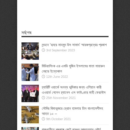
সর্বশেষ
লন্ডনে ‘হৃদয়ে মাহমুদ উস সামাদ’ স্মারকগ্রন্থের প্রকাশ
3rd September 2023
মিডিয়ালিংক এর এমডি মুজিব ইসলামের মাতা মায়ারুন
নেছার ইন্তেকাল
12th June 2022
চ্যারিটি ওয়ার্কে অনন্য ভূমিকার জন্য এশিয়ান কারী
এওয়ার্ড পেলেন চ্যানেল এস ফাউণ্ডার মাহী ফেরদৌস
25th November 2021
সৌদির বিমানবন্দরে ড্রোন হামলায় তিন বাংলাদেশীসহ
আহত ১০ –
9th October 2021
রাজধানীতে পুরুষাঙ্গ কেটে বৃদ্ধের আত্মহত্যার চেষ্টা!