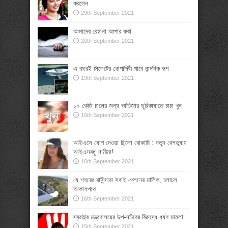
করলেন
29th September 2021
আমাদের রেহানা আপার কথা
20th September 2021
এ বছরই সিলেটের ধোপাদিঘী পাবে নান্দনিক রূপ
19th September 2021
১০ কেজি চালের জন্য ভাতিজার ছুরিকাঘাতে চাচা খুন
16th September 2021
আইএসে যোগ দেওয়া ছিলো বোকামি : নতুন বেশভূষায়
আইএসবধূ শামীমা!
16th September 2021
যে শহরের বাসিন্দারা সবাই প্লেনের মালিক, চলাচল
আকাশপথে
16th September 2021
স্বরাষ্ট্র মন্ত্রণালয়ের উপ-সচিবের বিরুদ্ধে ধর্ষণ মামলা
15th September 2021