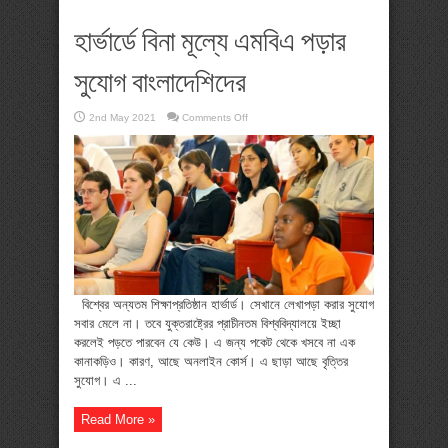
হার্ভার্ডে বিনা মূল্যে এমবিএ পড়ার
সুযোগ বাংলাদেশিদের
on
2nd May 2021
Comments Off
হার্ভার্ডে
বিনা
মূল্যে
এমবিএ
পড়ার
সুযোগ
বাংলাদেশিদের
বিশ্বের অন্যতম শিক্ষাপ্রতিষ্ঠান হার্ভার্ড। সেখানে লেখাপড়া করার সুযোগ
সবার মেলে না। তবে যুক্তরাষ্ট্রের প্রাচীনতম বিশ্ববিদ্যালয়ে ইচ্ছা
করলেই পড়তে পারবেন যে কেউ। এ জন্য পকেট থেকে খসবে না এক
কানাকড়িও। কারণ, আছে অনলাইন কোর্স। এ ছাড়া আছে বৃত্তির
সুযোগ। এ ...
Read More »