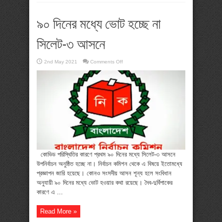
৯০ দিনের মধ্যে ভোট হচ্ছে না
সিলেট-৩ আসনে
on
2nd May 2021
Comments Off
৯০
দিনের
মধ্যে
ভোট
হচ্ছে
না
সিলেট-৩
আসনে
কোভিড পরিস্থিতির কারণে প্রথম ৯০ দিনের মধ্যে সিলেট-৩ আসনে
উপনির্বাচন অনুষ্ঠিত হচ্ছে না। নির্বাচন কমিশন থেকে এ বিষয়ে ইতোমধ্যে
প্রজ্ঞাপন জারি হয়েছে। কোনও সংসদীয় আসন শূন্য হলে সংবিধান
অনুযায়ী ৯০ দিনের মধ্যে ভোট হওয়ার কথা রয়েছে। দৈব-দুর্বিপাকের
কারণে এ ...
Read More »