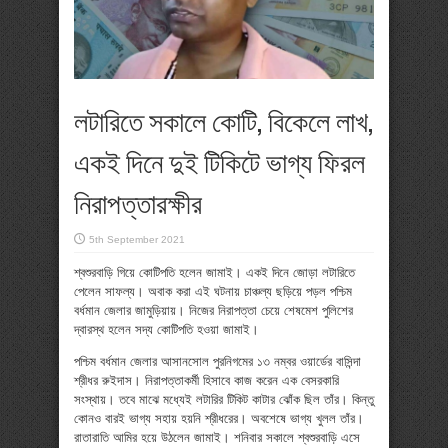
লটারিতে সকালে কোটি, বিকেলে লাখ,
একই দিনে দুই টিকিটে ভাগ্য ফিরল
নিরাপত্তারক্ষীর
5th September 2021
শ্বশুরবাড়ি গিয়ে কোটিপতি হলেন জামাই। একই দিনে জোড়া লটারিতে
পেলেন সাফল্য। অবাক করা এই ঘটনায় চাঞ্চল্য ছড়িয়ে পড়ল পশ্চিম
বর্ধমান জেলার জামুড়িয়ায়। নিজের নিরাপত্তা চেয়ে শেষমেশ পুলিশের
দ্বারস্থ হলেন সদ্য কোটিপতি হওয়া জামাই।
পশ্চিম বর্ধমান জেলার আসানসোল পুরনিগমের ১৩ নম্বর ওয়ার্ডের বাসিন্দা
শ্রীধর রুইদাস। নিরাপত্তাকর্মী হিসাবে কাজ করেন এক বেসরকারি
সংস্থায়। তবে মাঝে মধ্যেই লটারির টিকিট কাটার ঝোঁক ছিল তাঁর। কিন্তু
কোনও বারই ভাগ্য সহায় হয়নি শ্রীধরের। অবশেষে ভাগ্য খুলল তাঁর।
রাতারাতি আমির হয়ে উঠলেন জামাই। শনিবার সকালে শ্বশুরবাড়ি এসে