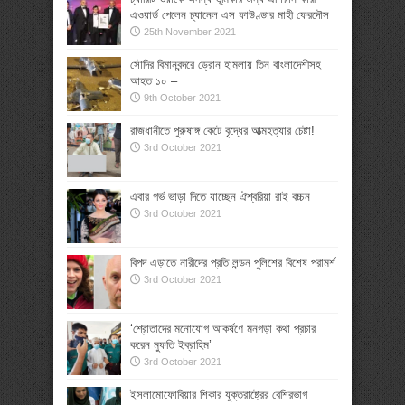
এওয়ার্ড পেলেন চ্যানেল এস ফাউণ্ডার মাহী ফেরদৌস
25th November 2021
সৌদির বিমানবন্দরে ড্রোন হামলায় তিন বাংলাদেশীসহ
আহত ১০ –
9th October 2021
রাজধানীতে পুরুষাঙ্গ কেটে বৃদ্ধের আত্মহত্যার চেষ্টা!
3rd October 2021
এবার গর্ভ ভাড়া দিতে যাচ্ছেন ঐশ্বরিয়া রাই বচ্চন
3rd October 2021
বিপদ এড়াতে নারীদের প্রতি লন্ডন পুলিশের বিশেষ পরামর্শ
3rd October 2021
‘শ্রোতাদের মনোযোগ আকর্ষণে মনগড়া কথা প্রচার
করেন মুফতি ইব্রাহিম’
3rd October 2021
ইসলামোফোবিয়ার শিকার যুক্তরাষ্ট্রের বেশিরভাগ