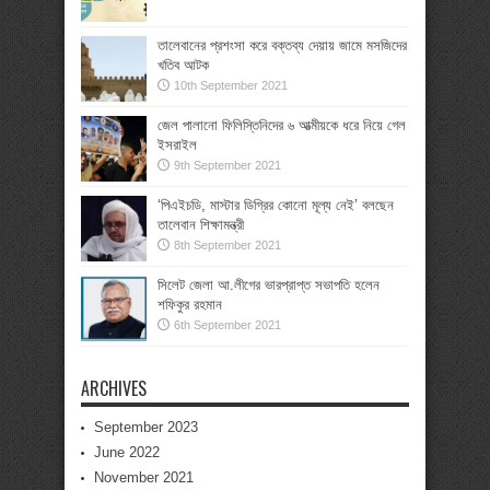
তালেবানের প্রশংসা করে বক্তব্য দেয়ায় জামে মসজিদের
খতিব আটক
10th September 2021
জেল পালানো ফিলিস্তিনিদের ৬ আত্মীয়কে ধরে নিয়ে গেল
ইসরাইল
9th September 2021
‘পিএইচডি, মাস্টার ডিগ্রির কোনো মূল্য নেই’ বলছেন
তালেবান শিক্ষামন্ত্রী
8th September 2021
সিলেট জেলা আ.লীগের ভারপ্রাপ্ত সভাপতি হলেন
শফিকুর রহমান
6th September 2021
ARCHIVES
September 2023
June 2022
November 2021