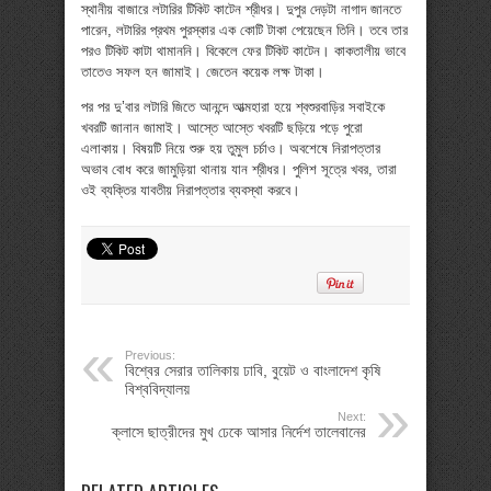
স্থানীয় বাজারে লটারির টিকিট কাটেন শ্রীধর। দুপুর দেড়টা নাগাদ জানতে
পারেন, লটারির প্রথম পুরস্কার এক কোটি টাকা পেয়েছেন তিনি। তবে তার
পরও টিকিট কাটা থামাননি। বিকেলে ফের টিকিট কাটেন। কাকতালীয় ভাবে
তাতেও সফল হন জামাই। জেতেন কয়েক লক্ষ টাকা।
পর পর দু’বার লটারি জিতে আনন্দে আত্মহারা হয়ে শ্বশুরবাড়ির সবাইকে
খবরটি জানান জামাই। আস্তে আস্তে খবরটি ছড়িয়ে পড়ে পুরো
এলাকায়। বিষয়টি নিয়ে শুরু হয় তুমুল চর্চাও। অবশেষে নিরাপত্তার
অভাব বোধ করে জামুড়িয়া থানায় যান শ্রীধর। পুলিশ সূত্রে খবর, তারা
ওই ব্যক্তির যাবতীয় নিরাপত্তার ব্যবস্থা করবে।
Previous:
বিশ্বের সেরার তালিকায় ঢাবি, বুয়েট ও বাংলাদেশ কৃষি
বিশ্ববিদ্যালয়
Next:
ক্লাসে ছাত্রীদের মুখ ঢেকে আসার নির্দেশ তালেবানের