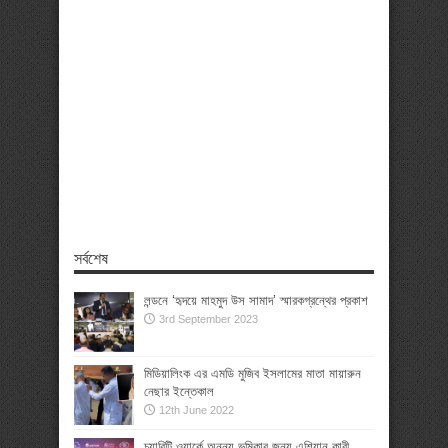
সর্বশেষ
লন্ডনে ‘হৃদয়ে মাহমুদ উস সামাদ’ স্মারকগ্রন্থের প্রকাশ
3rd September 2023
মিডিয়ালিংক এর এমডি মুজিব ইসলামের মাতা মায়ারুন
নেছার ইন্তেকাল
12th June 2022
চ্যারিটি ওয়ার্কে অনন্য ভূমিকার জন্য এশিয়ান কারী