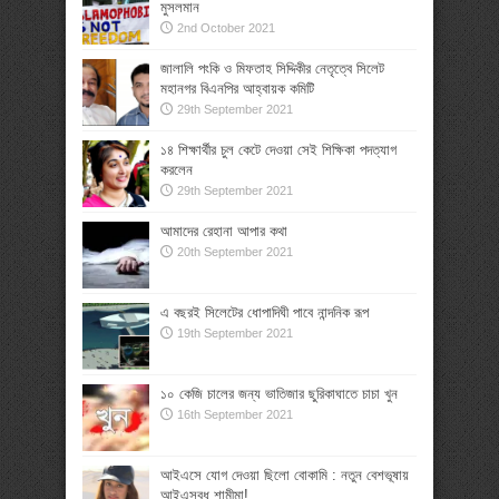
মুসলমান
2nd October 2021
জালালি পংকি ও মিফতাহ সিদ্দিকীর নেতৃত্বে সিলেট
মহানগর বিএনপির আহ্বায়ক কমিটি
29th September 2021
১৪ শিক্ষার্থীর চুল কেটে দেওয়া সেই শিক্ষিকা পদত্যাগ
করলেন
29th September 2021
আমাদের রেহানা আপার কথা
20th September 2021
এ বছরই সিলেটের ধোপাদিঘী পাবে নান্দনিক রূপ
19th September 2021
১০ কেজি চালের জন্য ভাতিজার ছুরিকাঘাতে চাচা খুন
16th September 2021
আইএসে যোগ দেওয়া ছিলো বোকামি : নতুন বেশভূষায়
আইএসবধূ শামীমা!