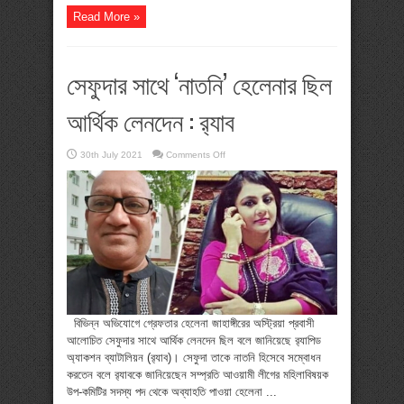
Read More »
সেফুদার সাথে ‘নাতনি’ হেলেনার ছিল
আর্থিক লেনদেন : র‌্যাব
on
30th July 2021
Comments Off
সেফুদার
সাথে
‘নাতনি’
হেলেনার
ছিল
আর্থিক
লেনদেন
:
র‌্যাব
বিভিন্ন অভিযোগে গ্রেফতার হেলেনা জাহাঙ্গীরের অস্ট্রিয়া প্রবাসী
আলোচিত সেফুদার সাথে আর্থিক লেনদেন ছিল বলে জানিয়েছে র‌্যাপিড
অ্যাকশন ব্যাটালিয়ন (র‌্যাব)। সেফুদা তাকে নাতনি হিসেবে সম্বোধন
করতেন বলে র‌্যাবকে জানিয়েছেন সম্প্রতি আওয়ামী লীগের মহিলাবিষয়ক
উপ-কমিটির সদস্য পদ থেকে অব্যাহতি পাওয়া হেলেনা ...