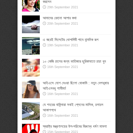
করলেন
29th September 2021
আমাদের রেহানা আপার কথা
20th September 2021
এ বছরই সিলেটের ধোপাদিঘী পাবে নান্দনিক রূপ
19th September 2021
১০ কেজি চালের জন্য ভাতিজার ছুরিকাঘাতে চাচা খুন
16th September 2021
আইএসে যোগ দেওয়া ছিলো বোকামি : নতুন বেশভূষায়
আইএসবধূ শামীমা!
16th September 2021
যে শহরের বাসিন্দারা সবাই প্লেনের মালিক, চলাচল
আকাশপথে
16th September 2021
স্বরাষ্ট্র মন্ত্রণালয়ের উপ-সচিবের বিরুদ্ধে ধর্ষণ মামলা
15th September 2021