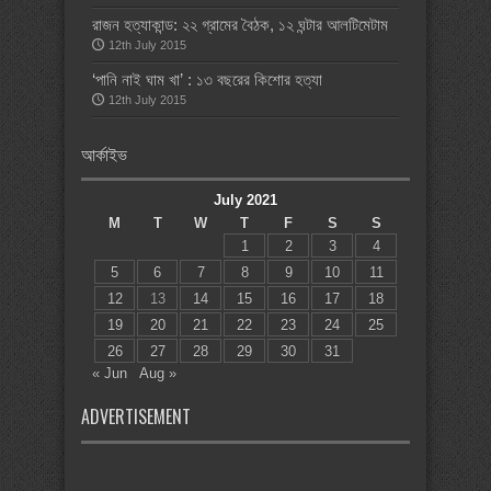
রাজন হত্যাকান্ড: ২২ গ্রামের বৈঠক, ১২ ঘন্টার আলটিমেটাম
12th July 2015
‘পানি নাই ঘাম খা’ : ১৩ বছরের কিশোর হত্যা
12th July 2015
আর্কাইভ
July 2021
M
T
W
T
F
S
S
1
2
3
4
5
6
7
8
9
10
11
12
13
14
15
16
17
18
19
20
21
22
23
24
25
26
27
28
29
30
31
« Jun
Aug »
ADVERTISEMENT