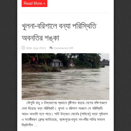
Read More »
খুলনা-বরিশালে বন্যা পরিস্থিতি
অবনতির শঙ্কা
on
30th July 2021
Comments Off
খুলনা-
বরিশালে
বন্যা
পরিস্থিতি
অবনতির
শঙ্কা
মৌসুমি বায়ু ও নিম্নচাপের প্রভাবে বৃষ্টিপাত বাড়ায় দেশের দক্ষিণাঞ্চলে
দেখা দিয়েছে বন্য পরিস্থিতি। খুলনা ও বরিশাল অঞ্চলে সে পরিস্থিতি
আরও অবনতি হতে পারে। পানি উন্নয়ন বোর্ডের (পাউবো) বন্যা পূর্বাভাস
ও সতর্কীকরণ কেন্দ্র জানিয়েছে, ব্রহ্মপুত্র-যমুনা নদ-নদীর পানির সমতল
স্থিতিশীল ...