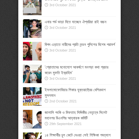
3rd October 2021
এবার গর্ভ ভাড়া দিতে যাচ্ছেন ঐশ্বরিয়া রাই বচ্চন
3rd October 2021
বিপদ এড়াতে নারীদের প্রতি লন্ডন পুলিশের বিশেষ পরামর্শ
3rd October 2021
‘শ্রোতাদের মনোযোগ আকর্ষণে মনগড়া কথা প্রচার
করেন মুফতি ইব্রাহিম’
3rd October 2021
ইসলামোফোবিয়ার শিকার যুক্তরাষ্ট্রের বেশিরভাগ
মুসলমান
2nd October 2021
জালালি পংকি ও মিফতাহ সিদ্দিকীর নেতৃত্বে সিলেট
মহানগর বিএনপির আহ্বায়ক কমিটি
29th September 2021
১৪ শিক্ষার্থীর চুল কেটে দেওয়া সেই শিক্ষিকা পদত্যাগ