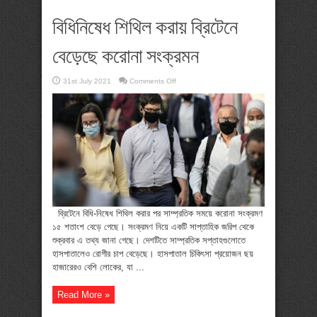
বিধিনিষেধ শিথিল করায় ব্রিটেনে
বেড়েছে করোনা সংক্রমন
on
31st July 2021
Comments Off
বিধিনিষেধ
শিথিল
করায়
ব্রিটেনে
বেড়েছে
করোনা
সংক্রমন
ব্রিটেনে বিধি-নিষেধ শিথিল করার পর সাম্প্রতিক সময়ে করোনা সংক্রমণ
১৫ শতাংশ বেড়ে গেছে। সংক্রমণ নিয়ে একটি সাপ্তাহিক জরিপ থেকে
শুক্রবার এ তথ্য জানা গেছে। দেশটিতে সাম্প্রতিক সপ্তাহগুলোতে
হাসপাতালেও রোগীর চাপ বেড়েছে। হাসপাতাল চিকিৎসা প্রয়োজন ছয়
হাজারেরও বেশি লোকের, যা ...
Read More »