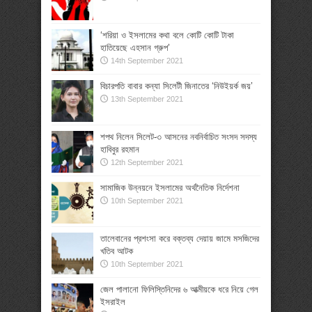
‘শরিয়া ও ইসলামের কথা বলে কোটি কোটি টাকা
হাতিয়েছে এহসান গ্রুপ’
14th September 2021
বিচারপতি বাবার কন্যা সিলেটী জিনাতের ‘নিউইয়র্ক জয়’
13th September 2021
শপথ নিলেন সিলেট-৩ আসনের নবনির্বাচিত সংসদ সদস্য
হাবিবুর রহমান
12th September 2021
সামাজিক উন্নয়নে ইসলামের অর্থনৈতিক নির্দেশনা
10th September 2021
তালেবানের প্রশংসা করে বক্তব্য দেয়ায় জামে মসজিদের
খতিব আটক
10th September 2021
জেল পালানো ফিলিস্তিনিদের ৬ আত্মীয়কে ধরে নিয়ে গেল
ইসরাইল