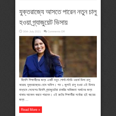
যুক্তরাজ্যে আসতে পারেন নতুন চালু
হওয়া গ্র্যাজুয়েট ভিসায়
on
30th July 2021
Comments Off
যুক্তরাজ্যে
আসতে
পারেন
নতুন
চালু
হওয়া
গ্র্যাজুয়েট
ভিসায়
বিদেশি শিক্ষার্থীদের জন্য একটি নতুন পোস্ট-স্টাডি ওয়ার্ক ভিসা চালু
করেছে যুক্তরাজ্যের হোম অফিস। গত ১ জুলাই চালু হওয়া এই ভিসার
মাধ্যমে সেদেশের বিদেশি গ্র্যাজুয়েটরা চাকরির অভিজ্ঞতা অর্জনের জন্য
থাকার আবেদন করতে পারবেন। এই রুটের শিক্ষার্থীরা সর্বোচ্চ দুই বছরের
জন্য ...
Read More »