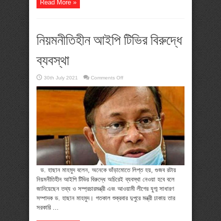
Read More »
নিয়মনীতিহীন আইপি টিভির বিরুদ্ধে
ব্যবস্থা
on
30th July 2021
Comments Off
নিয়মনীতিহীন
আইপি
টিভির
বিরুদ্ধে
ব্যবস্থা
ড. হাছান মাহমুদ বলেন, অনেকে ভাঁড়ামোতে লিপ্ত হয়, গুজব রটায়
নিয়মনীতিহীন আইপি টিভির বিরুদ্ধে অচিরেই ব্যবস্থা নেওয়া হবে বলে
জানিয়েছেন তথ্য ও সম্প্রচারমন্ত্রী এবং আওয়ামী লীগের যুগ্ম সাধারণ
সম্পাদক ড. হাছান মাহমুদ। গতকাল শুক্রবার দুপুরে মন্ত্রী ঢাকায় তার
সরকারি ...