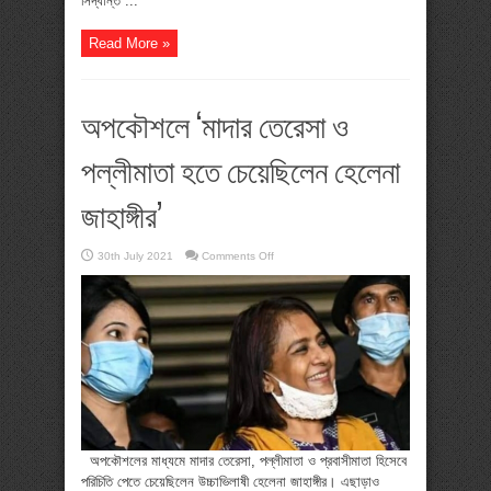
সিদ্ধান্ত ...
Read More »
অপকৌশলে ‘মাদার তেরেসা ও
পল্লীমাতা হতে চেয়েছিলেন হেলেনা
জাহাঙ্গীর’
on
30th July 2021
Comments Off
অপকৌশলে
‘মাদার
তেরেসা
ও
পল্লীমাতা
হতে
চেয়েছিলেন
হেলেনা
জাহাঙ্গীর’
অপকৌশলের মাধ্যমে মাদার তেরেসা, পল্লীমাতা ও প্রবাসীমাতা হিসেবে
পরিচিতি পেতে চেয়েছিলেন উচ্চাভিলাষী হেলেনা জাহাঙ্গীর। এছাড়াও