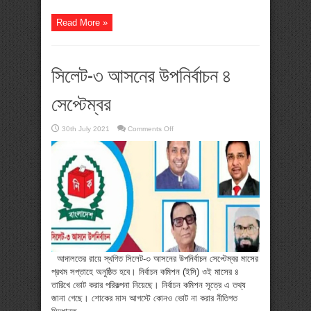
Read More »
সিলেট-৩ আসনের উপনির্বাচন ৪
সেপ্টেম্বর
on
30th July 2021
Comments Off
সিলেট-৩
আসনের
উপনির্বাচন
৪
সেপ্টেম্বর
আদালতের রায়ে স্থগিত সিলেট-৩ আসনের উপনির্বাচন সেপ্টেম্বর মাসের
প্রথম সপ্তাহে অনুষ্ঠিত হবে। নির্বাচন কমিশন (ইসি) ওই মাসের ৪
তারিখে ভোট করার পরিকল্পনা নিয়েছে। নির্বাচন কমিশন সূত্রে এ তথ্য
জানা গেছে। শোকের মাস আগস্টে কোনও ভোট না করার নীতিগত