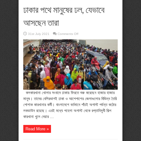
ঢাকার পথে মানুষের ঢল, যেভাবে
আসছেন তারা
on
31st July 2021
Comments Off
লকডাউন:
কারখানা
খোলার
খবরে
ঢাকার
পথে
মানুষের
ঢল,
যেভাবে
আসছেন
তারা
কলকারখানা খোলার সংবাদে ঢাকায় ফিরতে শুরু করেছেন হাজার হাজার
মানুষ। তাদের বেশিরভাগই ঢাকা ও আশেপাশের জেলাগুলোর বিভিন্ন তৈরি
পোশাক কারখানার কর্মী। বাংলাদেশে বর্তমানে পাঁচই অগাস্ট পর্যন্ত কঠোর
লকডাউন রয়েছে। এরই মধ্যে পহেলা অগাস্ট থেকে রপ্তানিমুখী শিল্প
কারখানা খুলে দেয়ার ...
Read More »