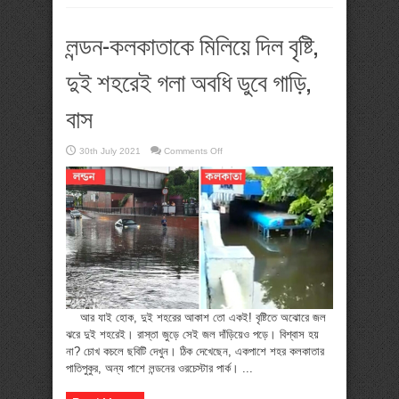
লন্ডন-কলকাতাকে মিলিয়ে দিল বৃষ্টি,
দুই শহরেই গলা অবধি ডুবে গাড়ি,
বাস
on
30th July 2021
Comments Off
লন্ডন-
কলকাতাকে
মিলিয়ে
দিল
বৃষ্টি,
দুই
শহরেই
গলা
অবধি
ডুবে
গাড়ি,
বাস
আর যাই হোক, দুই শহরের আকাশ তো একই! বৃষ্টিতে অঝোরে জল
ঝরে দুই শহরেই। রাস্তা জুড়ে সেই জল দাঁড়িয়েও পড়ে। বিশ্বাস হয়
না? চোখ কচলে ছবিটি দেখুন। ঠিক দেখেছেন, একপাশে শহর কলকাতার
পাতিপুকুর, অন্য পাশে লন্ডনের ওরচেস্টার পার্ক। ...