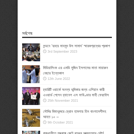
সর্বশেষ
লন্ডনে ‘হৃদয়ে মাহমুদ উস সামাদ’ স্মারকগ্রন্থের প্রকাশ
3rd September 2023
মিডিয়ালিংক এর এমডি মুজিব ইসলামের মাতা মায়ারুন
নেছার ইন্তেকাল
12th June 2022
চ্যারিটি ওয়ার্কে অনন্য ভূমিকার জন্য এশিয়ান কারী
এওয়ার্ড পেলেন চ্যানেল এস ফাউণ্ডার মাহী ফেরদৌস
25th November 2021
সৌদির বিমানবন্দরে ড্রোন হামলায় তিন বাংলাদেশীসহ
আহত ১০ –
9th October 2021
রাজধানীতে পুরুষাঙ্গ কেটে বৃদ্ধের আত্মহত্যার চেষ্টা!