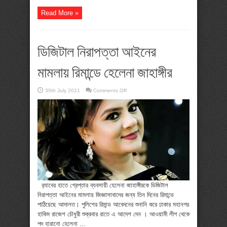
Read More »
ডিজিটাল নিরাপত্তা আইনের
মামলায় রিমান্ডে হেলেনা জাহাঙ্গীর
on
30th July 2021
Comments Off
ডিজিটাল
নিরাপত্তা
আইনের
মামলায়
রিমান্ডে
হেলেনা
জাহাঙ্গীর
র‌্যাবের হাতে গ্রেপ্তার ব্যবসায়ী হেলেনা জাহাঙ্গীরকে ডিজিটাল
নিরাপত্তা আইনের মামলায় জিজ্ঞাসাবাদের জন্য তিন দিনের রিমান্ডে
পাঠিয়েছে আদালত। পুলিশের রিমান্ড আবেদনের শুনানি করে ঢাকার মহানগর
হাকিম রাজেশ চৌধুরী শুক্রবার রাতে এ আদেশ দেন । আওয়ামী লীগ থেকে
পদ হারানো হেলেনা ...