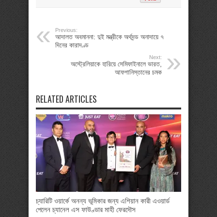
Previous:
আদালত অবমাননা: দুই মন্ত্রীকে অর্থদন্ড অনাদায়ে ৭
দিনের কারাদণ্ড
Next:
অস্ট্রেলিয়াকে হারিয়ে সেমিফাইনালে ভারত,
আফগানিস্তানের চমক
RELATED ARTICLES
চ্যারিটি ওয়ার্কে অনন্য ভূমিকার জন্য এশিয়ান কারী এওয়ার্ড
পেলেন চ্যানেল এস ফাউণ্ডার মাহী ফেরদৌস