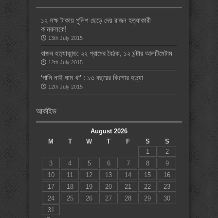
১২ লক্ষ টাকায় পুলিশ ছেড়ে দেয় রাজন হত্যাকারী
কামরুলকে!
13th July 2015
রাজন হত্যাকান্ড: ২২ গ্রামের বৈঠক, ১২ ঘন্টার আলটিমেটাম
12th July 2015
‘পানি নাই ঘাম খা’ : ১৩ বছরের কিশোর হত্যা
12th July 2015
আর্কাইভ
August 2026
M
T
W
T
F
S
S
1
2
3
4
5
6
7
8
9
10
11
12
13
14
15
16
17
18
19
20
21
22
23
24
25
26
27
28
29
30
31