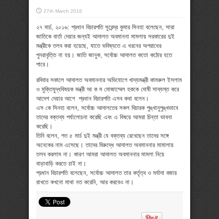
27th March 2016
২৭ মার্চ, ২০১৬: প্রধান বিচারপতি সুরেন্দ্র কুমার সিনহা বলেছেন, সারা
জাতিকে বার্তা দেয়ার জন্যই আদালত অবমাননা মামলায় সরকারের দুই
মন্ত্রীকে তলব করা হয়েছে, যাতে ভবিষ্যতে এ ধরনের অপরাধের
পুনরাবৃত্তি না হয়। জাতি জানুক, সর্বোচ্চ আদালত কতো কঠোর হতে
পারে।
রবিবার সকালে আদালত অবমাননার অভিযোগে খাদ্যমন্ত্রী কামরুল ইসলাম
ও মুক্তিযুদ্ধবিষয়ক মন্ত্রী আ ক ম মোজাম্মেল হককে দোষী সাব্যস্ত করে
আদেশ দেয়ার আগে প্রধান বিচারপতি এসব কথা বলেন।
এস কে সিনহা বলেন, সর্বোচ্চ আদালতের সকল বিচারক পুঙ্খানুপুঙ্খভাবে
তাদের বক্তব্য পর্যালোচনা করেছি এবং এ বিষয়ে আমরা চিন্তা ভাবনা
করেছি।
তিনি বলেন, গত ৫ মার্চ দুই মন্ত্রী যে বক্তব্য রেখেছেন তাদের সঙ্গে
অনেকের নাম এসেছে। তাদের বিরুদ্ধে আদালত অবমাননার মামালায়
তলব করলাম না। কারণ আমরা আদালত অবমাননার মামলা নিয়ে
বাড়াবাড়ি করতে চাই না।
প্রধান বিচারপতি বলেছেন, সর্বোচ্চ আদালত তার কর্তৃত্ব ও মর্যাদা বজায়
রাখতে কখনো মাথা নত করেনি, আর করবেও না।