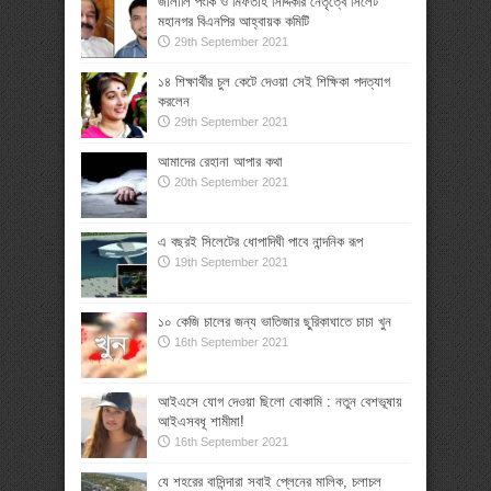
জালালি পংকি ও মিফতাহ সিদ্দিকীর নেতৃত্বে সিলেট
মহানগর বিএনপির আহ্বায়ক কমিটি
29th September 2021
১৪ শিক্ষার্থীর চুল কেটে দেওয়া সেই শিক্ষিকা পদত্যাগ
করলেন
29th September 2021
আমাদের রেহানা আপার কথা
20th September 2021
এ বছরই সিলেটের ধোপাদিঘী পাবে নান্দনিক রূপ
19th September 2021
১০ কেজি চালের জন্য ভাতিজার ছুরিকাঘাতে চাচা খুন
16th September 2021
আইএসে যোগ দেওয়া ছিলো বোকামি : নতুন বেশভূষায়
আইএসবধূ শামীমা!
16th September 2021
যে শহরের বাসিন্দারা সবাই প্লেনের মালিক, চলাচল