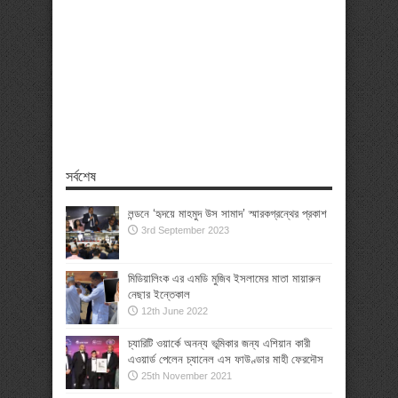
সর্বশেষ
লন্ডনে ‘হৃদয়ে মাহমুদ উস সামাদ’ স্মারকগ্রন্থের প্রকাশ
3rd September 2023
মিডিয়ালিংক এর এমডি মুজিব ইসলামের মাতা মায়ারুন
নেছার ইন্তেকাল
12th June 2022
চ্যারিটি ওয়ার্কে অনন্য ভূমিকার জন্য এশিয়ান কারী
এওয়ার্ড পেলেন চ্যানেল এস ফাউণ্ডার মাহী ফেরদৌস
25th November 2021