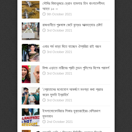
সৌদির বিমানবন্দরে ড্রোন হামলায় তিন বাংলাদেশীসহ
আহত ১০ –
9th October 2021
রাজধানীতে পুরুষাঙ্গ কেটে বৃদ্ধের আত্মহত্যার চেষ্টা!
3rd October 2021
এবার গর্ভ ভাড়া দিতে যাচ্ছেন ঐশ্বরিয়া রাই বচ্চন
3rd October 2021
বিপদ এড়াতে নারীদের প্রতি লন্ডন পুলিশের বিশেষ পরামর্শ
3rd October 2021
‘শ্রোতাদের মনোযোগ আকর্ষণে মনগড়া কথা প্রচার
করেন মুফতি ইব্রাহিম’
3rd October 2021
ইসলামোফোবিয়ার শিকার যুক্তরাষ্ট্রের বেশিরভাগ
মুসলমান
2nd October 2021