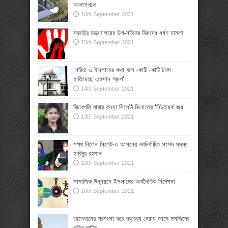
আকাশপথে
16th September 2021
স্বরাষ্ট্র মন্ত্রণালয়ের উপ-সচিবের বিরুদ্ধে ধর্ষণ মামলা
15th September 2021
‘শরিয়া ও ইসলামের কথা বলে কোটি কোটি টাকা
হাতিয়েছে এহসান গ্রুপ’
14th September 2021
বিচারপতি বাবার কন্যা সিলেটী জিনাতের ‘নিউইয়র্ক জয়’
13th September 2021
শপথ নিলেন সিলেট-৩ আসনের নবনির্বাচিত সংসদ সদস্য
হাবিবুর রহমান
12th September 2021
সামাজিক উন্নয়নে ইসলামের অর্থনৈতিক নির্দেশনা
10th September 2021
তালেবানের প্রশংসা করে বক্তব্য দেয়ায় জামে মসজিদের
খতিব আটক