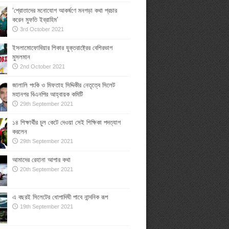
‘শ্রোতাদের মনোযোগ আকর্ষণে মনগড়া কথা প্রচার
করেন মুফতি ইব্রাহিম’
3rd October 2021
ইসলামোফোবিয়ার শিকার যুক্তরাষ্ট্রের বেশিরভাগ
মুসলমান
2nd October 2021
জালালি পংকি ও মিফতাহ সিদ্দিকীর নেতৃত্বে সিলেট
মহানগর বিএনপির আহ্বায়ক কমিটি
29th September 2021
১৪ শিক্ষার্থীর চুল কেটে দেওয়া সেই শিক্ষিকা পদত্যাগ
করলেন
29th September 2021
আমাদের রেহানা আপার কথা
20th September 2021
এ বছরই সিলেটের ধোপাদিঘী পাবে নান্দনিক রূপ
19th September 2021