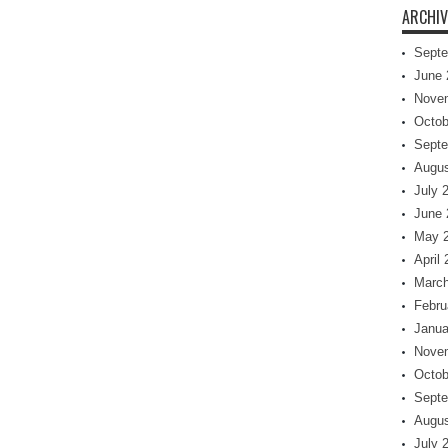
ARCHIV
Septe
June 
Nove
Octob
Septe
Augus
July 
June 
May 
April
March
Febru
Janua
Nove
Octob
Septe
Augus
July 