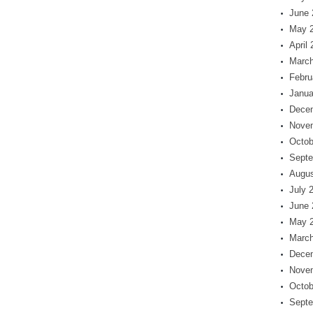
June 
May 
April
March
Febru
Janua
Dece
Nove
Octob
Septe
Augus
July 
June 
May 
March
Dece
Nove
Octob
Septe