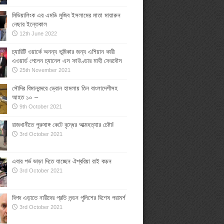
মিডিয়ালিংক এর এমডি মুজিব ইসলামের মাতা মায়ারুন
নেছার ইন্তেকাল
12th June 2022
চ্যারিটি ওয়ার্কে অনন্য ভূমিকার জন্য এশিয়ান কারী
এওয়ার্ড পেলেন চ্যানেল এস ফাউণ্ডার মাহী ফেরদৌস
25th November 2021
সৌদির বিমানবন্দরে ড্রোন হামলায় তিন বাংলাদেশীসহ
আহত ১০ –
9th October 2021
রাজধানীতে পুরুষাঙ্গ কেটে বৃদ্ধের আত্মহত্যার চেষ্টা!
3rd October 2021
এবার গর্ভ ভাড়া দিতে যাচ্ছেন ঐশ্বরিয়া রাই বচ্চন
3rd October 2021
বিপদ এড়াতে নারীদের প্রতি লন্ডন পুলিশের বিশেষ পরামর্শ
3rd October 2021