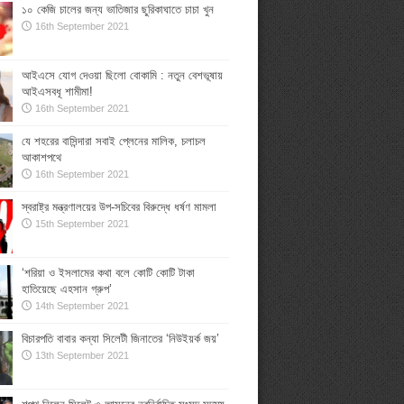
১০ কেজি চালের জন্য ভাতিজার ছুরিকাঘাতে চাচা খুন
16th September 2021
আইএসে যোগ দেওয়া ছিলো বোকামি : নতুন বেশভূষায়
আইএসবধূ শামীমা!
16th September 2021
যে শহরের বাসিন্দারা সবাই প্লেনের মালিক, চলাচল
আকাশপথে
16th September 2021
স্বরাষ্ট্র মন্ত্রণালয়ের উপ-সচিবের বিরুদ্ধে ধর্ষণ মামলা
15th September 2021
‘শরিয়া ও ইসলামের কথা বলে কোটি কোটি টাকা
হাতিয়েছে এহসান গ্রুপ’
14th September 2021
বিচারপতি বাবার কন্যা সিলেটী জিনাতের ‘নিউইয়র্ক জয়’
13th September 2021