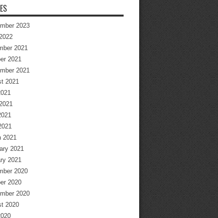
ES
mber 2023
2022
mber 2021
er 2021
mber 2021
t 2021
2021
2021
2021
 2021
 2021
ary 2021
ry 2021
mber 2020
er 2020
mber 2020
t 2020
2020