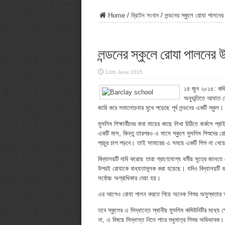
Home
/
ব্রিটেন সংবাদ
/
লন্ডনের স্কুলে রোযা পালনের 
লন্ডনের স্কুলে রোযা পালনের উ
13th June 2015
১৪ জুন ২০১৫: কথিত 
অনুভূতিতে আঘাত দেয
জারি করে সমালোচনার মুখে পড়েছে পূর্ব লন্ডনের একটি স্কুল।
মুসলিম শিক্ষার্থীদের বাবা মায়ের কাছে লিখা চিঠিতে বার্কলে প
একটি মাস, কিন্তু তারপরও এ মাসে স্কুলে মুসলিম শিশুদের রোয
প্রচুর চাপ পড়বে। তাই সামারের এ সময়ে একটি শিশু না খেয়ে
বিদ্যালয়টি দাবি করেছে তারা গ্রহণযোগ্য ধর্মীয় সূত্রে জানত
উপরই রোযাকে বাধ্যতামূলক করা হয়েছে। যদিও বিদ্যালয়টি বলে
সর্বোচ্চ অগ্রাধিকার দেয়া হয়।
এর আগেও রোযা পালন করতে গিয়ে অনেক শিশুর অসুস্থতার অভিয
তবে স্কুলের এ সিদ্ধান্তে স্থানীয় মুসলিম কমিউনিটির মধ্যে
না, এ বিষয়ে সিদ্ধান্ত নিতে পারে শুধুমাত্র শিশুর অভি