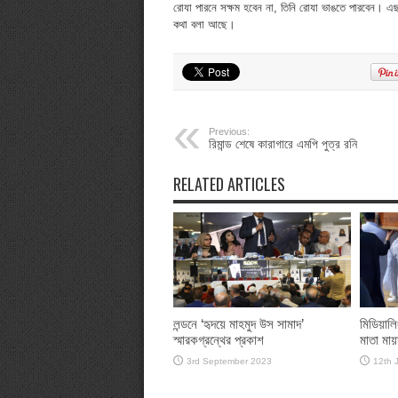
রোযা পারনে সক্ষম হবেন না, তিনি রোযা ভাঙতে পারবেন। এছাড
কথা বলা আছে।
Previous:
রিমান্ড শেষে কারাগারে এমপি পুত্র রনি
RELATED ARTICLES
লন্ডনে ‘হৃদয়ে মাহমুদ উস সামাদ’
মিডিয়া
স্মারকগ্রন্থের প্রকাশ
মাতা মায
3rd September 2023
12th 