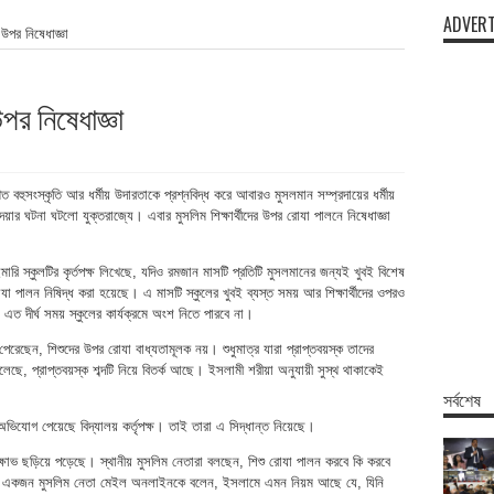
ADVERT
উপর নিষেধাজ্ঞা
পর নিষেধাজ্ঞা
বহুসংস্কৃতি আর ধর্মীয় উদারতাকে প্রশ্নবিদ্ধ করে আবারও মুসলমান সম্প্রদায়ের ধর্মীয়
়ার ঘটনা ঘটলো যুক্তরাজ্যে। এবার মুসলিম শিক্ষার্থীদের উপর রোযা পালনে নিষেধাজ্ঞা
্রাইমারি স্কুলটির কৃর্তপক্ষ লিখেছে, যদিও রমজান মাসটি প্রতিটি মুসলমানের জন্যই খুবই বিশেষ
া পালন নিষিদ্ধ করা হয়েছে। এ মাসটি স্কুলের খুবই ব্যস্ত সময় আর শিক্ষার্থীদের ওপরও
 এত দীর্ঘ সময় স্কুলের কার্যক্রমে অংশ নিতে পারবে না।
ে পেরেছেন, শিশুদের উপর রোযা বাধ্যতামূলক নয়। শুধুমাত্র যারা প্রাপ্তবয়স্ক তাদের
ছে, প্রাপ্তবয়স্ক শব্দটি নিয়ে বিতর্ক আছে। ইসলামী শরীয়া অনুযায়ী সুস্থ থাকাকেই
সর্বশেষ
োগ পেয়েছে বিদ্যালয় কর্তৃপক্ষ। তাই তারা এ সিদ্ধান্ত নিয়েছে।
 ক্ষোভ ছড়িয়ে পড়েছে। স্থানীয় মুসলিম নেতারা বলছেন, শিশু রোযা পালন করবে কি করবে
ভাবক। একজন মুসলিম নেতা মেইল অনলাইনকে বলেন, ইসলামে এমন নিয়ম আছে যে, যিনি