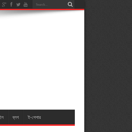
ইল
ব্লগ
ই-পেপার