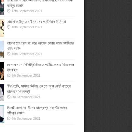
শপথ নিলেন সিলেট-৩ আসনের নবনির্বাচিত সংসদ সদস্য
হাবিবুর রহমান
12th September 2021
সামাজিক উন্নয়নে ইসলামের অর্থনৈতিক নির্দেশনা
10th September 2021
তালেবানের প্রশংসা করে বক্তব্য দেয়ায় জামে মসজিদের
খতিব আটক
10th September 2021
জেল পালানো ফিলিস্তিনিদের ৬ আত্মীয়কে ধরে নিয়ে গেল
ইসরাইল
9th September 2021
‘পিএইচডি, মাস্টার ডিগ্রির কোনো মূল্য নেই’ বলছেন
তালেবান শিক্ষামন্ত্রী
8th September 2021
সিলেট জেলা আ.লীগের ভারপ্রাপ্ত সভাপতি হলেন
শফিকুর রহমান
6th September 2021