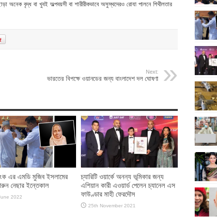
়া অনেক বৃদ্ধ বা খুবই অল্পবয়সী বা শারীরীকভাবে অসুস্থদেরও রোযা পালনে শিথীলতার
Next:
ভারতের বিপক্ষে ওয়ানডের জন্য বাংলাদেশ দল ঘোষণা
লিংক এর এমডি মুজিব ইসলামের
চ্যারিটি ওয়ার্কে অনন্য ভূমিকার জন্য
়ারুন নেছার ইন্তেকাল
এশিয়ান কারী এওয়ার্ড পেলেন চ্যানেল এস
ফাউণ্ডার মাহী ফেরদৌস
June 2022
25th November 2021