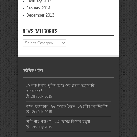
February 2014
January 2014
December 2013
NEWS CATEGORIES
News
Categories
সর্বাধিক পঠিত
১২ লক্ষ টাকায় পুলিশ ছেড়ে দেয় রাজন হত্যাকারী
কামরুলকে!
13th July 2015
রাজন হত্যাকান্ড: ২২ গ্রামের বৈঠক, ১২ ঘন্টার আলটিমেটাম
12th July 2015
‘পানি নাই ঘাম খা’ : ১৩ বছরের কিশোর হত্যা
12th July 2015