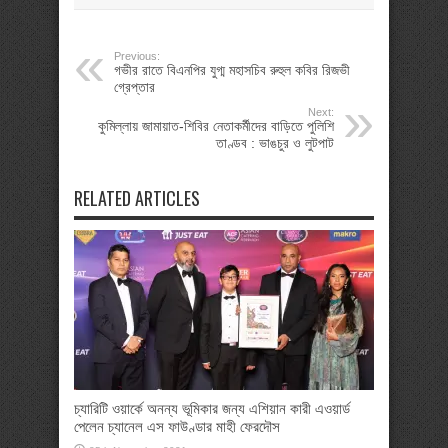
Previous:
গভীর রাতে বিএনপির যুগ্ম মহাসচিব রুহুল কবির রিজভী
গ্রেপ্তার
Next:
কুমিল্লায় জামায়াত-শিবির নেতাকর্মীদের বাড়িতে পুলিশি
তাণ্ডব : ভাঙচুর ও লুটপাট
RELATED ARTICLES
চ্যারিটি ওয়ার্কে অনন্য ভূমিকার জন্য এশিয়ান কারী এওয়ার্ড
পেলেন চ্যানেল এস ফাউণ্ডার মাহী ফেরদৌস