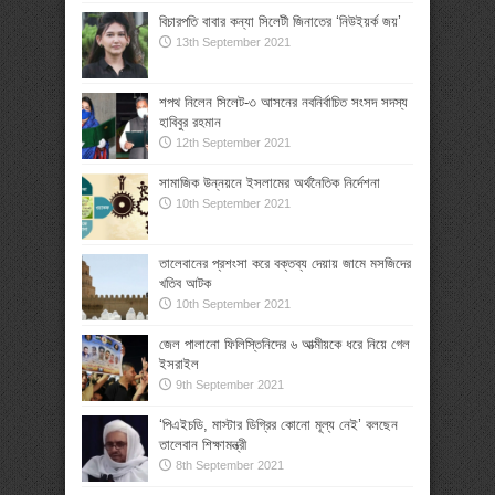
বিচারপতি বাবার কন্যা সিলেটী জিনাতের ‘নিউইয়র্ক জয়’
13th September 2021
শপথ নিলেন সিলেট-৩ আসনের নবনির্বাচিত সংসদ সদস্য
হাবিবুর রহমান
12th September 2021
সামাজিক উন্নয়নে ইসলামের অর্থনৈতিক নির্দেশনা
10th September 2021
তালেবানের প্রশংসা করে বক্তব্য দেয়ায় জামে মসজিদের
খতিব আটক
10th September 2021
জেল পালানো ফিলিস্তিনিদের ৬ আত্মীয়কে ধরে নিয়ে গেল
ইসরাইল
9th September 2021
‘পিএইচডি, মাস্টার ডিগ্রির কোনো মূল্য নেই’ বলছেন
তালেবান শিক্ষামন্ত্রী
8th September 2021