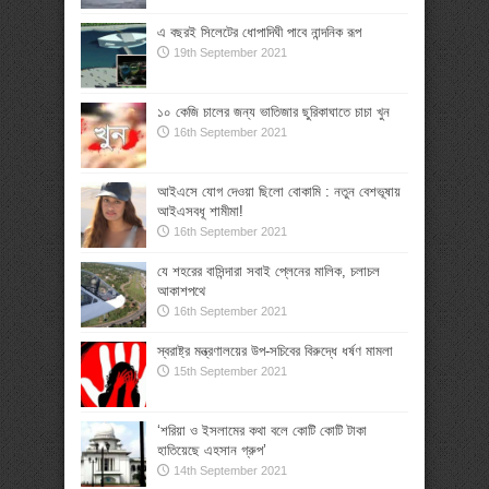
এ বছরই সিলেটের ধোপাদিঘী পাবে নান্দনিক রূপ
19th September 2021
১০ কেজি চালের জন্য ভাতিজার ছুরিকাঘাতে চাচা খুন
16th September 2021
আইএসে যোগ দেওয়া ছিলো বোকামি : নতুন বেশভূষায়
আইএসবধূ শামীমা!
16th September 2021
যে শহরের বাসিন্দারা সবাই প্লেনের মালিক, চলাচল
আকাশপথে
16th September 2021
স্বরাষ্ট্র মন্ত্রণালয়ের উপ-সচিবের বিরুদ্ধে ধর্ষণ মামলা
15th September 2021
‘শরিয়া ও ইসলামের কথা বলে কোটি কোটি টাকা
হাতিয়েছে এহসান গ্রুপ’
14th September 2021