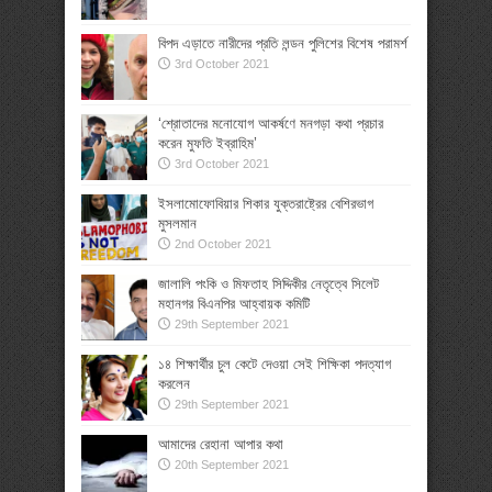
বিপদ এড়াতে নারীদের প্রতি লন্ডন পুলিশের বিশেষ পরামর্শ
3rd October 2021
‘শ্রোতাদের মনোযোগ আকর্ষণে মনগড়া কথা প্রচার
করেন মুফতি ইব্রাহিম’
3rd October 2021
ইসলামোফোবিয়ার শিকার যুক্তরাষ্ট্রের বেশিরভাগ
মুসলমান
2nd October 2021
জালালি পংকি ও মিফতাহ সিদ্দিকীর নেতৃত্বে সিলেট
মহানগর বিএনপির আহ্বায়ক কমিটি
29th September 2021
১৪ শিক্ষার্থীর চুল কেটে দেওয়া সেই শিক্ষিকা পদত্যাগ
করলেন
29th September 2021
আমাদের রেহানা আপার কথা
20th September 2021