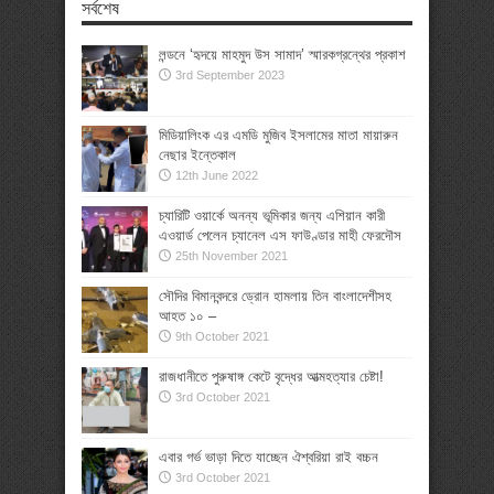
সর্বশেষ
লন্ডনে ‘হৃদয়ে মাহমুদ উস সামাদ’ স্মারকগ্রন্থের প্রকাশ
3rd September 2023
মিডিয়ালিংক এর এমডি মুজিব ইসলামের মাতা মায়ারুন
নেছার ইন্তেকাল
12th June 2022
চ্যারিটি ওয়ার্কে অনন্য ভূমিকার জন্য এশিয়ান কারী
এওয়ার্ড পেলেন চ্যানেল এস ফাউণ্ডার মাহী ফেরদৌস
25th November 2021
সৌদির বিমানবন্দরে ড্রোন হামলায় তিন বাংলাদেশীসহ
আহত ১০ –
9th October 2021
রাজধানীতে পুরুষাঙ্গ কেটে বৃদ্ধের আত্মহত্যার চেষ্টা!
3rd October 2021
এবার গর্ভ ভাড়া দিতে যাচ্ছেন ঐশ্বরিয়া রাই বচ্চন
3rd October 2021