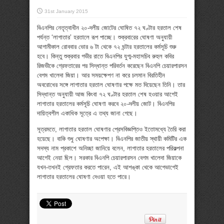
31st January 2015
বিএনপির নেতৃত্বাধীন ২০-দলীয় জোটের ঘোষিত ৭২ ঘণ্টার হরতাল শেষ
পর্যন্ত ‘লাগাতার’ হরতালে রূপ পাচ্ছে। শুক্রবারের ঘোষণা অনুযায়ী
আগামীকাল রোববার ভোর ৬ টা থেকে ৭২ ঘন্টার হরতালের কর্মসূচি শুরু
হবে। কিন্তু শুক্রবার গভীর রাতে বিএনপির যুগ্ম-মহাসচিব রুহুল কবির
রিজভীকে গ্রেফতারের পর সিদ্ধান্ত পরিবর্তন করেছেন বিএনপি চেয়ারপারসন
বেগম খালেদা জিয়া। আর সময়ক্ষেপণ না করে চলমান বিরতিহীন
অবরোধের সঙ্গে লাগাতার হরতাল ঘোষণার পক্ষে মত দিয়েছেন তিনি। তার
সিদ্ধান্ত অনুযায়ী আজ কিংবা ৭২ ঘণ্টার হরতাল শেষ হওয়ার আগেই
লাগাতার হরতালের কর্মসূচি ঘোষণা করবে ২০-দলীয় জোট। বিএনপির
দায়িত্বশীল একাধিক সূত্রে এ তথ্য জানা গেছে।
সূত্রমতে, লাগাতার হরতাল ঘোষণার প্রেসবিজ্ঞপ্তিও ইতোমধ্যে তৈরি করা
হয়েছে। বাকি শুধু ঘোষণার অপেক্ষা। বিএনপির জাতীয় স্থায়ী কমিটির এক
সদস্য নাম প্রকাশে অনিচ্ছা জানিয়ে বলেন, লাগাতার হরতালের পরিকল্পনা
আগেই নেয়া ছিল। সরকার বিএনপি চেয়ারপারসন বেগম খালেদা জিয়াকে
যখন-তখনই গ্রেফতার করতে পারেন, এই আশঙ্কা থেকে আগেভাগেই
লাগাতার হরতালের ঘোষণা দেওয়া হতে পারে।