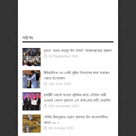
সর্বশেষ
লন্ডনে ‘হৃদয়ে মাহমুদ উস সামাদ’ স্মারকগ্রন্থের প্রকাশ
3rd September 2023
মিডিয়ালিংক এর এমডি মুজিব ইসলামের মাতা মায়ারুন
নেছার ইন্তেকাল
12th June 2022
চ্যারিটি ওয়ার্কে অনন্য ভূমিকার জন্য এশিয়ান কারী
এওয়ার্ড পেলেন চ্যানেল এস ফাউণ্ডার মাহী ফেরদৌস
25th November 2021
সৌদির বিমানবন্দরে ড্রোন হামলায় তিন বাংলাদেশীসহ
আহত ১০ –
9th October 2021