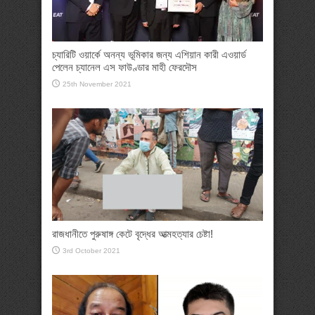
চ্যারিটি ওয়ার্কে অনন্য ভূমিকার জন্য এশিয়ান কারী এওয়ার্ড
পেলেন চ্যানেল এস ফাউণ্ডার মাহী ফেরদৌস
25th November 2021
রাজধানীতে পুরুষাঙ্গ কেটে বৃদ্ধের আত্মহত্যার চেষ্টা!
3rd October 2021