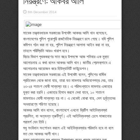
নিয়ন্ত্রণে: আকবর আলি
6th December 2014
সাবেক তত্ত্বাবধায়ক সরকারের উপদেষ্টা আকবর আলি খান বলেছেন,
বাংলাদেশের পুলিশ পুরোপুরি রাজনৈতিক নিয়ন্ত্রণে চলে গেছে। যদি পুলিশ
কমিশন গঠন করা না হয়, পুলিশ নিয়ন্ত্রণে আলাদা আইন করা না হয়,
তাহলে পরিস্থিতি আরও খারাপ হবে।
বিচার বিভাগ পৃথককরণের সাত বছর উপলক্ষে আজ শনিবার এক মুক্ত
আলোচনায় এ কথা বলেন আকবর আলি খান। জাতীয় প্রেসক্লাবে এ
আলোচনার আয়োজন করে হিউম্যানিটি ফাউন্ডেশন।
সাবেক তত্ত্বাবধায়ক সরকারের এই উপদেষ্টা বলেন, পুলিশের বার্ষিক
প্রতিবেদন থেকে জানা যায়, তারা যত মামলায় অভিযোগপত্র দেয়, তার
২৩-২৪ শতাংশ দোষী সাব্যস্ত হয়। এ পরিসংখ্যানে মামলার এজাহার
যুক্ত করা হয়নি। এজাহার হিসাব করলে দেখা যাবে, ১০ শতাংশ
মামলায়ও দোষী সাব্যস্ত হয় না। এ থেকেই বোঝা যায়, দেশ দুর্বৃত্তদের
অভয়ারণ্যে পরিণত হয়েছে।
আকবর আলি খান বলেন, বাংলাদেশে এখনো ব্রিটিশ আইনিব্যবস্থা
প্রচলিত, যা অত্যন্ত ত্রুটিপূর্ণ। এই আইনিব্যবস্থা ঢেলে সাজানোর
পরামর্শ দেন তিনি।
শুধু সংবিধান সংশোধন করলে এই আইনিব্যবস্থার পরিবর্তন হবে না বলে
মত দেন আকবর আলী খান।
মুক্ত আলোচনায় মূল প্রবন্ধ উপস্থাপন করেন প্রথম আলোর যুগ্ম