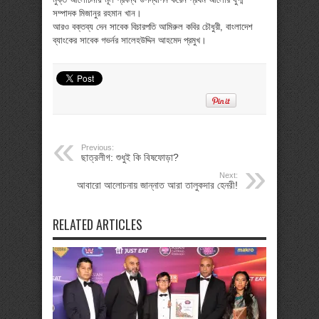
সম্পাদক মিজানুর রহমান খান।
আরও বক্তব্য দেন সাবেক বিচারপতি আমিরুল কবির চৌধুরী, বাংলাদেশ
ব্যাংকের সাবেক গভর্নর সালেহউদ্দিন আহমেদ প্রমুখ।
Previous:
ছাত্রলীগ: শুধুই কি বিষফোড়া?
Next:
আবারো আলোচনায় জান্নাত আরা তালুকদার হেনরী!
RELATED ARTICLES