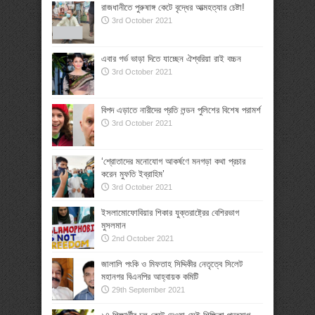
রাজধানীতে পুরুষাঙ্গ কেটে বৃদ্ধের আত্মহত্যার চেষ্টা!
3rd October 2021
এবার গর্ভ ভাড়া দিতে যাচ্ছেন ঐশ্বরিয়া রাই বচ্চন
3rd October 2021
বিপদ এড়াতে নারীদের প্রতি লন্ডন পুলিশের বিশেষ পরামর্শ
3rd October 2021
‘শ্রোতাদের মনোযোগ আকর্ষণে মনগড়া কথা প্রচার
করেন মুফতি ইব্রাহিম’
3rd October 2021
ইসলামোফোবিয়ার শিকার যুক্তরাষ্ট্রের বেশিরভাগ
মুসলমান
2nd October 2021
জালালি পংকি ও মিফতাহ সিদ্দিকীর নেতৃত্বে সিলেট
মহানগর বিএনপির আহ্বায়ক কমিটি
29th September 2021