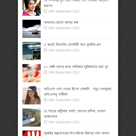
১৪ শিক্ষার্থীর চুল কেটে দেওয়া সেই শিক্ষিকা পদত্যাগ
করলেন
29th September 2021
আমাদের রেহানা আপার কথা
20th September 2021
এ বছরই সিলেটের ধোপাদিঘী পাবে নান্দনিক রূপ
19th September 2021
১০ কেজি চালের জন্য ভাতিজার ছুরিকাঘাতে চাচা খুন
16th September 2021
আইএসে যোগ দেওয়া ছিলো বোকামি : নতুন বেশভূষায়
আইএসবধূ শামীমা!
16th September 2021
যে শহরের বাসিন্দারা সবাই প্লেনের মালিক, চলাচল
আকাশপথে
16th September 2021
স্বরাষ্ট্র মন্ত্রণালয়ের উপ-সচিবের বিরুদ্ধে ধর্ষণ মামলা