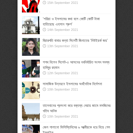
15th September 2021
‘শরিয়া ও ইসলামের কথা বলে কোটি কোটি টাকা
হাতিয়েছে এহসান গ্রুপ’
14th September 2021
বিচারপতি বাবার কন্যা সিলেটী জিনাতের ‘নিউইয়র্ক জয়’
13th September 2021
শপথ নিলেন সিলেট-৩ আসনের নবনির্বাচিত সংসদ সদস্য
হাবিবুর রহমান
12th September 2021
সামাজিক উন্নয়নে ইসলামের অর্থনৈতিক নির্দেশনা
10th September 2021
তালেবানের প্রশংসা করে বক্তব্য দেয়ায় জামে মসজিদের
খতিব আটক
10th September 2021
জেল পালানো ফিলিস্তিনিদের ৬ আত্মীয়কে ধরে নিয়ে গেল
ইসরাইল