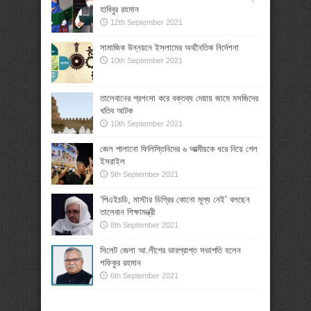
হাবিবুর রহমান
12th September 2021
সামাজিক উন্নয়নে ইসলামের অর্থনৈতিক নির্দেশনা
10th September 2021
তালেবানের প্রশংসা করে বক্তব্য দেয়ায় জামে মসজিদের
খতিব আটক
10th September 2021
জেল পালানো ফিলিস্তিনিদের ৬ আত্মীয়কে ধরে নিয়ে গেল
ইসরাইল
9th September 2021
‘পিএইচডি, মাস্টার ডিগ্রির কোনো মূল্য নেই’ বলছেন
তালেবান শিক্ষামন্ত্রী
8th September 2021
সিলেট জেলা আ.লীগের ভারপ্রাপ্ত সভাপতি হলেন
শফিকুর রহমান
6th September 2021