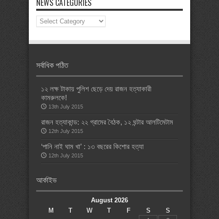
NEWS CATEGORIES
News
Categories
সর্বাধিক পঠিত
১২ লক্ষ টাকায় পুলিশ ছেড়ে দেয় রাজন হত্যাকারী
কামরুলকে!
13th July 2015
রাজন হত্যাকান্ড: ২২ গ্রামের বৈঠক, ১২ ঘন্টার আলটিমেটাম
12th July 2015
‘পানি নাই ঘাম খা’ : ১৩ বছরের কিশোর হত্যা
12th July 2015
আর্কাইভ
August 2026
M
T
W
T
F
S
S