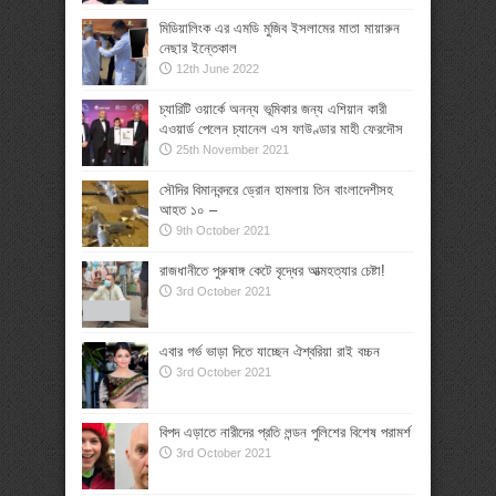
মিডিয়ালিংক এর এমডি মুজিব ইসলামের মাতা মায়ারুন
নেছার ইন্তেকাল
12th June 2022
চ্যারিটি ওয়ার্কে অনন্য ভূমিকার জন্য এশিয়ান কারী
এওয়ার্ড পেলেন চ্যানেল এস ফাউণ্ডার মাহী ফেরদৌস
25th November 2021
সৌদির বিমানবন্দরে ড্রোন হামলায় তিন বাংলাদেশীসহ
আহত ১০ –
9th October 2021
রাজধানীতে পুরুষাঙ্গ কেটে বৃদ্ধের আত্মহত্যার চেষ্টা!
3rd October 2021
এবার গর্ভ ভাড়া দিতে যাচ্ছেন ঐশ্বরিয়া রাই বচ্চন
3rd October 2021
বিপদ এড়াতে নারীদের প্রতি লন্ডন পুলিশের বিশেষ পরামর্শ
3rd October 2021