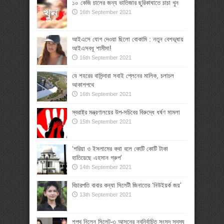
১০ কেজি চালের জন্য ভাতিজার ছুরিকাঘাতে চাচা খুন
16th September 2021
আইএসে যোগ দেওয়া ছিলো বোকামি : নতুন বেশভূষায়
আইএসবধূ শামীমা!
16th September 2021
যে শহরের বাসিন্দারা সবাই প্লেনের মালিক, চলাচল
আকাশপথে
16th September 2021
স্বরাষ্ট্র মন্ত্রণালয়ের উপ-সচিবের বিরুদ্ধে ধর্ষণ মামলা
15th September 2021
‘শরিয়া ও ইসলামের কথা বলে কোটি কোটি টাকা
হাতিয়েছে এহসান গ্রুপ’
14th September 2021
বিচারপতি বাবার কন্যা সিলেটী জিনাতের ‘নিউইয়র্ক জয়’
13th September 2021
শপথ নিলেন সিলেট-৩ আসনের নবনির্বাচিত সংসদ সদস্য