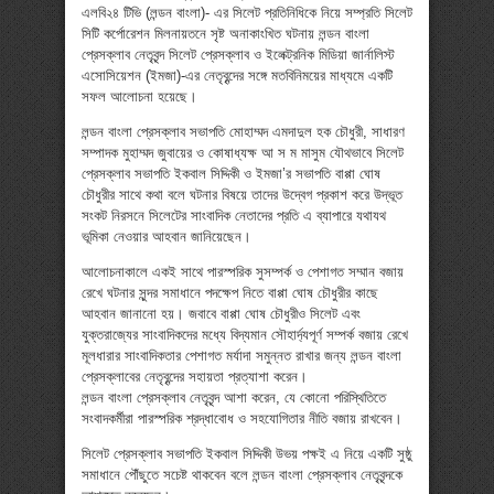
এলবি২৪ টিভি (লন্ডন বাংলা)- এর সিলেট প্রতিনিধিকে নিয়ে সম্প্রতি সিলেট
সিটি কর্পোরেশন মিলনায়তনে সৃষ্ট অনাকাংখিত ঘটনায় লন্ডন বাংলা
প্রেসক্লাব নেতৃবৃন্দ সিলেট প্রেসক্লাব ও ইলেক্ট্রনিক মিডিয়া জার্নালিস্ট
এসোসিয়েশন (ইমজা)-এর নেতৃবৃন্দের সঙ্গে মতবিনিময়ের মাধ্যমে একটি
সফল আলোচনা হয়েছে।
লন্ডন বাংলা প্রেসক্লাব সভাপতি মোহাম্মদ এমদাদুল হক চৌধুরী, সাধারণ
সম্পাদক মুহাম্মদ জুবায়ের ও কোষাধ্যক্ষ আ স ম মাসুম যৌথভাবে সিলেট
প্রেসক্লাব সভাপতি ইকবাল সিদ্দিকী ও ইমজা’র সভাপতি বাপ্পা ঘোষ
চৌধুরীর সাথে কথা বলে ঘটনার বিষয়ে তাদের উদ্বেগ প্রকাশ করে উদ্ভূত
সংকট নিরসনে সিলেটের সাংবাদিক নেতাদের প্রতি এ ব্যাপারে যথাযথ
ভূমিকা নেওয়ার আহবান জানিয়েছেন।
আলোচনাকালে একই সাথে পারস্পরিক সুসম্পর্ক ও পেশাগত সম্মান বজায়
রেখে ঘটনার সুন্দর সমাধানে পদক্ষেপ নিতে বাপ্পা ঘোষ চৌধুরীর কাছে
আহবান জানানো হয়। জবাবে বাপ্পা ঘোষ চৌধুরীও সিলেট এবং
যুক্তরাজ্যের সাংবাদিকদের মধ্যে বিদ্যমান সৌহার্দ্যপূর্ণ সম্পর্ক বজায় রেখে
মূলধারার সাংবাদিকতার পেশাগত মর্যাদা সমুন্নত রাখার জন্য লন্ডন বাংলা
প্রেসক্লাবের নেতৃবৃন্দের সহায়তা প্রত্যাশা করেন।
লন্ডন বাংলা প্রেসক্লাব নেতৃবৃন্দ আশা করেন, যে কোনো পরিস্থিতিতে
সংবাদকর্মীরা পারস্পরিক শ্রদ্ধাবোধ ও সহযোগিতার নীতি বজায় রাখবেন।
সিলেট প্রেসক্লাব সভাপতি ইকবাল সিদ্দিকী উভয় পক্ষই এ নিয়ে একটি সুষ্ঠু
সমাধানে পৌঁছুতে সচেষ্ট থাকবেন বলে লন্ডন বাংলা প্রেসক্লাব নেতৃবৃন্দকে