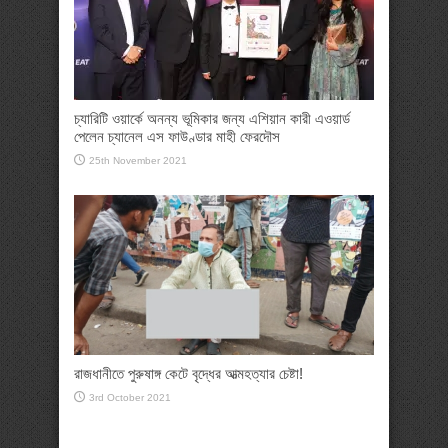
চ্যারিটি ওয়ার্কে অনন্য ভূমিকার জন্য এশিয়ান কারী এওয়ার্ড
পেলেন চ্যানেল এস ফাউণ্ডার মাহী ফেরদৌস
25th November 2021
রাজধানীতে পুরুষাঙ্গ কেটে বৃদ্ধের আত্মহত্যার চেষ্টা!
3rd October 2021