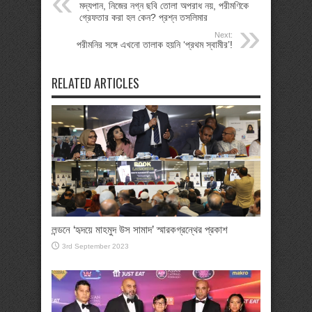
মদ্যপান, নিজের নগ্ন ছবি তোলা অপরাধ নয়, পরীমণিকে
গ্রেফতার করা হল কেন? প্রশ্ন তসলিমার
Next:
পরীমনির সঙ্গে এখনো তালাক হয়নি ‘প্রথম স্বামীর’!
RELATED ARTICLES
লন্ডনে ‘হৃদয়ে মাহমুদ উস সামাদ’ স্মারকগ্রন্থের প্রকাশ
3rd September 2023