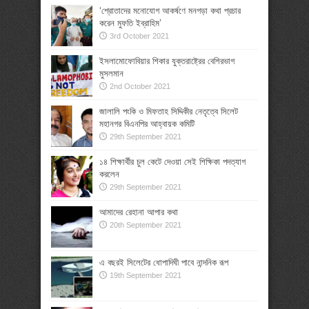
‘শ্রোতাদের মনোযোগ আকর্ষণে মনগড়া কথা প্রচার
করেন মুফতি ইব্রাহিম’
3rd October 2021
ইসলামোফোবিয়ার শিকার যুক্তরাষ্ট্রের বেশিরভাগ
মুসলমান
2nd October 2021
জালালি পংকি ও মিফতাহ সিদ্দিকীর নেতৃত্বে সিলেট
মহানগর বিএনপির আহ্বায়ক কমিটি
29th September 2021
১৪ শিক্ষার্থীর চুল কেটে দেওয়া সেই শিক্ষিকা পদত্যাগ
করলেন
29th September 2021
আমাদের রেহানা আপার কথা
20th September 2021
এ বছরই সিলেটের ধোপাদিঘী পাবে নান্দনিক রূপ
19th September 2021