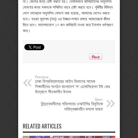
না। জেতার জন্য চেষ্টা করতে হয়। তেমনিভাবে কাদিয়ানিদের অমুসলিম
ঘোষণার জন্য সকলকে সম্মিলিত ভাবে চেষ্টা করতে হবে। পৃথিবীর বিভিন্ন
দেশে তাদেরকে অমুসলিম ঘোষণা করা হয়েছে, আমাদের দেশেও করতে
হবে। হযরত মুহাম্মদ (সাঃ) এর ইজ্জত-সম্মান রক্ষায় আমাদেরকে জীবন
দিতে হবে। মহাসমাবেশে ১৭ জন কাদিয়ানি তওবা করে ইসলাম ধর্মগ্রহণ
করে।
Previous:
ঢাকা বিশ্ববিদ্যালয়ের আইন বিভাগের সাবেক
শিক্ষার্থীদের সংগঠন বাংলাদেশ ‘ল‘ এসোসিয়েশন ইউ কের
উদ্যোগে শীতকালীন উৎসব
Next:
হিন্দুত্ববাদীদের সহিংসতায় ওআইসির বিবৃতিকে
দায়িত্বজ্ঞানহীন বললো ভারত
RELATED ARTICLES