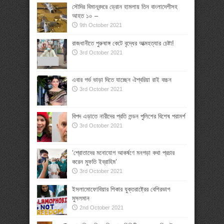
সৌদির বিমানবন্দরে ড্রোন হামলায় তিন বাংলাদেশীসহ
আহত ১০ –
9th October 2021
রাজধানীতে পুরুষাঙ্গ কেটে বৃদ্ধের আত্মহত্যার চেষ্টা!
3rd October 2021
এবার গর্ভ ভাড়া দিতে যাচ্ছেন ঐশ্বরিয়া রাই বচ্চন
3rd October 2021
বিপদ এড়াতে নারীদের প্রতি লন্ডন পুলিশের বিশেষ পরামর্শ
3rd October 2021
‘শ্রোতাদের মনোযোগ আকর্ষণে মনগড়া কথা প্রচার
করেন মুফতি ইব্রাহিম’
3rd October 2021
ইসলামোফোবিয়ার শিকার যুক্তরাষ্ট্রের বেশিরভাগ
মুসলমান
2nd October 2021