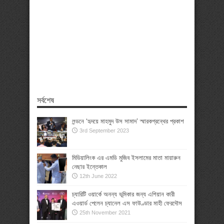
সর্বশেষ
লন্ডনে ‘হৃদয়ে মাহমুদ উস সামাদ’ স্মারকগ্রন্থের প্রকাশ
3rd September 2023
মিডিয়ালিংক এর এমডি মুজিব ইসলামের মাতা মায়ারুন
নেছার ইন্তেকাল
12th June 2022
চ্যারিটি ওয়ার্কে অনন্য ভূমিকার জন্য এশিয়ান কারী
এওয়ার্ড পেলেন চ্যানেল এস ফাউণ্ডার মাহী ফেরদৌস
25th November 2021