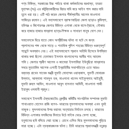
পণ্য নিষিদ্ধ, সরকারের উচ্চ পর্যায়ে থাকা কর্মকর্তাদের বরখাস্ত, হযরত
মুহাম্মদ (সঃ) এর কটূক্তিকারীদের বিচার দাবি করে আইন পাস করার দাবি
তুলে ধরা হয়। এটি পাঠ করেন জেলার শীর্ষস্থানীয় আলেম মাওলানা
সাজিদুর রহমান। এই মহাসমাবেশে ব্রাহ্মণবাড়িয়া জেলা ছাড়াও কুমিল্লা,
হবিগঞ্জ ও কিশোরগঞ্জ জেলার বিভিন্ন এলাকা থেকে বাসে-ট্রাকে, নৌকায়
করে হাজার হাজার মাদ্রাসা ছাত্র-শিক্ষক ও সাধারণ মানুষ যোগ দেন।
সমাবেশকে ঘিরে যাতে কোন অপ্রীতিকর ঘটনা না ঘটে সে জন্য
প্রশাসনের পক্ষ থেকে সাড়ে ৩ শতাধিক পুলিশ শহরের বিভিন্ন গুরুত্বপূর্ণ
পয়েন্টে অবস্থান নেয়। এই মহাসমাবেশে প্রধান অতিথি হিসেবে উপস্থিত
থাকার কথা ছিলো হেফাজত ইসলাম বাংলাদেশের আমীর শাহ আহমদ
শফি। জেলার প্রবীণ আলেম ও জামেয়া ইসলামিয়া ইউনুছিয়া মাদ্রাসার
সদরে মুহতামিম আশেক এলাহী ইব্রাহিমীর সভাপতিত্বে এতে আরও
বক্তব্য রাখেন সাবেক মন্ত্রী মুফতি মোহাম্মদ ওয়াক্কাস, মুফতী মোবারক
উল্লাহ, আল্লামা শামসুল হক, মাওলানা খালেদ সাইফুল্লাহ আইয়ুবী,
মুফতি রুহুল আমিন, মাওলানা আবুল হাসনাত আমিনী, মাওলানা গাজী
ইয়াকুব ওসমানী প্রমুখ।
সমাবেশে ইসলামী ঐক্যজোটের কেন্দ্রীয় কমিটির সাংগঠনিক সম্পাদক মুফতি
শাখাওয়াত হোসেন রাজি বলেন- ভারতের মুসলমানদের অবস্থা এখন খুবই
নাজুক। মুসলমানদের উপর ভয়াবহ অত্যাচার নির্যাতন চলছে। ভারতের
বিভিন্ন এলাকার মসজিদের মিনারে উঠে মাইক ভেঙে ফেলা হচ্ছে,
হনুমানের ছবি বসিয়ে দেয়া হচ্ছে। চোখে এসিড দিয়ে মুসলমানদের পুড়িয়ে
মারা হচ্ছে। এটা ন্যক্কারজনক ঘটনা। তিনি ভারতের প্রধানমন্ত্রী নরেন্দ্র