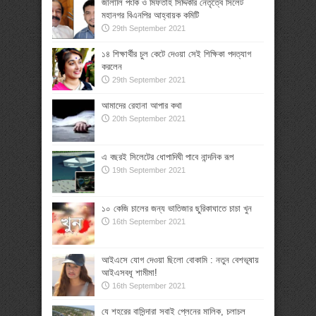
জালালি পংকি ও মিফতাহ সিদ্দিকীর নেতৃত্বে সিলেট
মহানগর বিএনপির আহ্বায়ক কমিটি
29th September 2021
১৪ শিক্ষার্থীর চুল কেটে দেওয়া সেই শিক্ষিকা পদত্যাগ
করলেন
29th September 2021
আমাদের রেহানা আপার কথা
20th September 2021
এ বছরই সিলেটের ধোপাদিঘী পাবে নান্দনিক রূপ
19th September 2021
১০ কেজি চালের জন্য ভাতিজার ছুরিকাঘাতে চাচা খুন
16th September 2021
আইএসে যোগ দেওয়া ছিলো বোকামি : নতুন বেশভূষায়
আইএসবধূ শামীমা!
16th September 2021
যে শহরের বাসিন্দারা সবাই প্লেনের মালিক, চলাচল