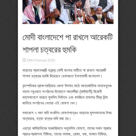
মোদী বাংলাদেশে পা রাখলে আরেকটি
শাপলা চত্বরের হুমকি
28th February 2020
ভারতের প্রধানমন্ত্রী নরেন্দ্র মোদী বাংলার মাটিতে পা রাখলে আরেকটি
শাপলা চত্বরের হুমকি দিয়েছেন হেফাজতে ইসলামামী বাংলাদেশ।
বৃহস্পতিবার ব্রাহ্মণবাড়িয়ায় জেলা ঈদগাহ মাঠে আন্তর্জাতিক তাহাফফুজে
খতমে নবুওয়াত সংগঠনের উদ্যোগে আহমদীয়া (কাদিয়ানী) বিরোধী
মহাসমাবেশে ভারতে মুসলিম নির্যাতন এবং মসজিদে হামলার তীব্র নিন্দা
জানিয়ে সংগঠনের নেতারা এই ঘোষণা দেন।
সমাবেশে ৭ দফা দাবি সংবলিত ঘোষণাপত্রেও ভারতের মুসলমানদের উপর
অত্যাচার, হত্যা বন্ধের দাবি করা হয়।
এছাড়া কাদিয়ানিদের সরকারিভাবে অমুসলিম ঘোষণা, তাদের সকল প্রকার
প্রচার-প্রকাশনা নিষিদ্ধ, তাদের নামাজ, রোজা, হজ, যাকাত নিষিদ্ধ,