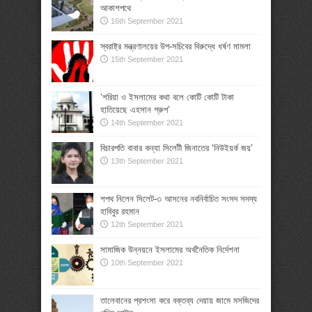
আকাশপথে
16th September 2021
স্বরাষ্ট্র মন্ত্রণালয়ের উপ-সচিবের বিরুদ্ধে ধর্ষণ মামলা
15th September 2021
‘শরিয়া ও ইসলামের কথা বলে কোটি কোটি টাকা
হাতিয়েছে এহসান গ্রুপ’
14th September 2021
বিচারপতি বাবার কন্যা সিলেটী জিনাতের ‘নিউইয়র্ক জয়’
13th September 2021
শপথ নিলেন সিলেট-৩ আসনের নবনির্বাচিত সংসদ সদস্য
হাবিবুর রহমান
12th September 2021
সামাজিক উন্নয়নে ইসলামের অর্থনৈতিক নির্দেশনা
10th September 2021
তালেবানের প্রশংসা করে বক্তব্য দেয়ায় জামে মসজিদের