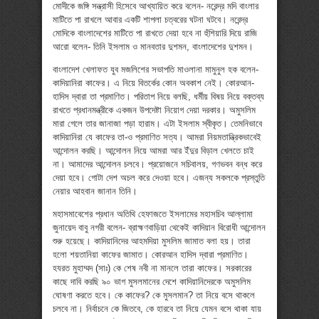
মোদীকে জঙ্গি সন্ত্রাসী হিসেবে আখ্যায়িত করে বলেন- নরেন্দ্র মদি বাংলার
মাটিতে পা রাখলে আবার একটি শাপলা চত্বরের ঘটনা ঘটবে। নরেন্দ্র
মোদিকে বাংলাদেশের মাটিতে পা রাখতে দেয়া হবে না হুঁশিয়ারি দিয়ে রাজি
আরো বলেন- তিনি ইসলাম ও মানবতার দুশমন, বাংলাদেশের দুশমন।
বাংলাদেশ খেলাফত যুব মজলিশের সভাপতি মাওলানা মামুনুল হক বলেন-
কাদিয়ানিরা কাফের। এ নিয়ে বিতর্কের কোন অবকাশ নেই। কোরআন-
হাদিস দ্বারা তা প্রমাণিত। পরিতাপ নিয়ে বলছি, ধর্মীয় বিষয় নিয়ে বক্তব্য
রাখতে প্রধানমন্ত্রীকে একজন উপদেষ্টা নিয়োগ দেয়া দরকার। অমুসলিম
মারা গেলে তার জানাজা পড়া হারাম। এটা ইসলাম স্বীকৃত। তেমনিভাবে
কাদিয়ানিরা যে কাফের তা-ও প্রমাণিত সত্য। আমরা নিয়মতান্ত্রিকভাবেই
আন্দোলন করছি। আন্দোলন নিয়ে আমরা আর ইঁদুর বিড়াল খেলতে চাই
না। আমাদের আন্দোলন চলবে। প্রয়োজনে সচিবালয়, গণভবন বন্ধ করে
দেয়া হবে। গোটা দেশ অচল করে দেওয়া হবে। এজন্য সকলকে প্রস্তুতি
নেয়ার আহবান জানান তিনি।
মহাসমাবেশের প্রধান অতিথি হেফাজতে ইসলামের মহাসচিব আল্লামা
জুনায়েদ বাবু নগরী বলেন- ব্রাহ্মণবাড়িয়া থেকেই কাদিয়ান বিরোধী আন্দোলন
শুরু হয়েছে। কাদিয়ানিদের আহমদিয়া মুসলিম জামাত বলা হয়। তারা
হলো শয়তানিয়া কাফের জামাত। কোরআন হাদিস দ্বারা প্রমাণিত।
হযরত মুহাম্মদ (সাঃ) কে শেষ নবী না মানলে তারা কাফের। সরকারের
কাছে দাবি করছি ৯০ ভাগ মুসলমানের দেশে কাদিয়ানিদেরকে অমুসলিম
ঘোষণা করতে হবে। কে কাফের? কে মুসলমান? তা নিয়ে বসে থাকলে
চলবে না। নির্বাচনে কে জিতবে, কে হারবে তা নিয়ে যেমন বসে থাকা যায়