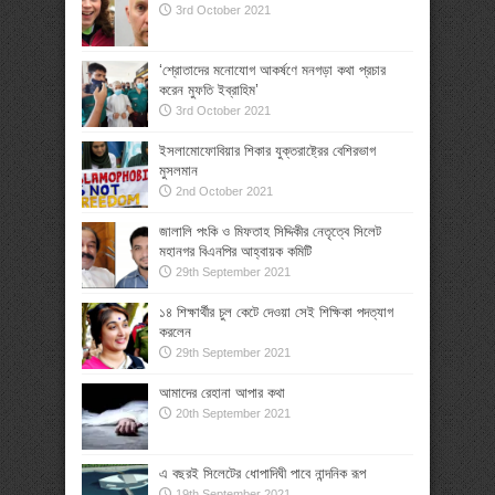
3rd October 2021
‘শ্রোতাদের মনোযোগ আকর্ষণে মনগড়া কথা প্রচার
করেন মুফতি ইব্রাহিম’
3rd October 2021
ইসলামোফোবিয়ার শিকার যুক্তরাষ্ট্রের বেশিরভাগ
মুসলমান
2nd October 2021
জালালি পংকি ও মিফতাহ সিদ্দিকীর নেতৃত্বে সিলেট
মহানগর বিএনপির আহ্বায়ক কমিটি
29th September 2021
১৪ শিক্ষার্থীর চুল কেটে দেওয়া সেই শিক্ষিকা পদত্যাগ
করলেন
29th September 2021
আমাদের রেহানা আপার কথা
20th September 2021
এ বছরই সিলেটের ধোপাদিঘী পাবে নান্দনিক রূপ
19th September 2021