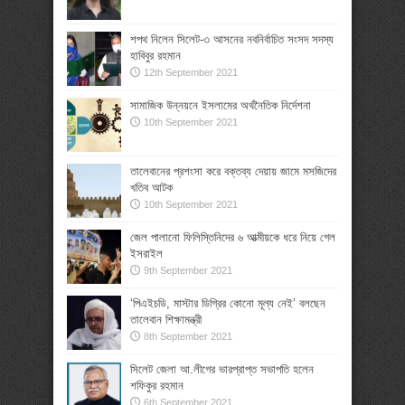
শপথ নিলেন সিলেট-৩ আসনের নবনির্বাচিত সংসদ সদস্য
হাবিবুর রহমান
12th September 2021
সামাজিক উন্নয়নে ইসলামের অর্থনৈতিক নির্দেশনা
10th September 2021
তালেবানের প্রশংসা করে বক্তব্য দেয়ায় জামে মসজিদের
খতিব আটক
10th September 2021
জেল পালানো ফিলিস্তিনিদের ৬ আত্মীয়কে ধরে নিয়ে গেল
ইসরাইল
9th September 2021
‘পিএইচডি, মাস্টার ডিগ্রির কোনো মূল্য নেই’ বলছেন
তালেবান শিক্ষামন্ত্রী
8th September 2021
সিলেট জেলা আ.লীগের ভারপ্রাপ্ত সভাপতি হলেন
শফিকুর রহমান
6th September 2021