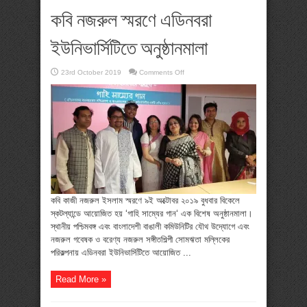
কবি নজরুল স্মরণে এডিনবরা
ইউনিভার্সিটিতে অনুষ্ঠানমালা
on
23rd October 2019
Comments Off
কবি
নজরুল
স্মরণে
এডিনবরা
ইউনিভার্সিটিতে
অনুষ্ঠানমালা
কবি কাজী নজরুল ইসলাম স্মরণে ৯ই অক্টোবর ২০১৯ বুধবার বিকেলে
স্কটল্যান্ডে আয়োজিত হয় ‘গাহি সাম্যের গান‘ এক বিশেষ অনুষ্ঠানমালা।
স্থানীয় পশ্চিমবঙ্গ এবং বাংলাদেশী বাঙালী কমিউনিটির যৌথ উদ্যোগে এবং
নজরুল গবেষক ও বরেণ্য নজরুল সঙ্গীতশিল্পী সোমঋতা মল্লিকের
পরিকল্পনায় এডিনবরা ইউনিভার্সিটিতে আয়োজিত ...
Read More »