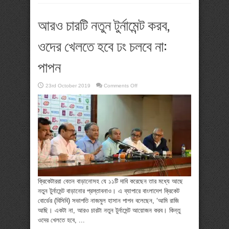
আরও চারটি নতুন টুর্নামেন্ট করব,
ওদের খেলতে হবে ঢং চলবে না:
পাপন
on
23rd October 2019
Comments Off
আরও
চারটি
নতুন
টুর্নামেন্ট
করব,
ওদের
খেলতে
হবে
ঢং
চলবে
না:
পাপন
ক্রিকেটাররা বেতন বাড়ানোসহ যে ১১টি দাবি করেছেন তার মধ্যে আছে
নতুন টুর্নামেন্ট বাড়ানোর প্রস্তাবনাও। এ ব্যাপারে বাংলাদেশ ক্রিকেট
বোর্ডের (বিসিবি) সভাপতি নাজমুল হাসান পাপন বলেছেন, ‘আমি রাজি
আছি। একটা না, আরও চারটা নতুন টুর্নামেন্ট আয়োজন করব। কিন্তু
ওদের খেলতে হবে, ...