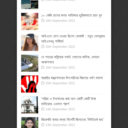
১০ কেজি চালের জন্য ভাতিজার ছুরিকাঘাতে চাচা খুন
16th September 2021
আইএসে যোগ দেওয়া ছিলো বোকামি : নতুন বেশভূষায়
আইএসবধূ শামীমা!
16th September 2021
যে শহরের বাসিন্দারা সবাই প্লেনের মালিক, চলাচল
আকাশপথে
16th September 2021
স্বরাষ্ট্র মন্ত্রণালয়ের উপ-সচিবের বিরুদ্ধে ধর্ষণ মামলা
15th September 2021
‘শরিয়া ও ইসলামের কথা বলে কোটি কোটি টাকা
হাতিয়েছে এহসান গ্রুপ’
14th September 2021
বিচারপতি বাবার কন্যা সিলেটী জিনাতের ‘নিউইয়র্ক জয়’
13th September 2021