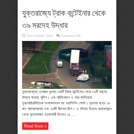
যুক্তরাজ্যে ট্রাক কন্টেইনার থেকে
৩৯ মরদেহ উদ্ধার
on
23rd October 2019
Comments Off
যুক্তরাজ্যে
ট্রাক
কন্টেইনার
থেকে
৩৯
মরদেহ
উদ্ধার
যুক্তরাজ্যের এসেক্সে বুধবার একটি ট্রাক কন্টেইনার থেকে ৩৯টি মরদেহ
উদ্ধার করেছে পুলিশ। এক প্রতিবেদনে এ খবর জানিয়েছে
যুক্তরাষ্ট্রভিত্তিক সংবাদমাধ্যম দ্য ওয়াশিংটন পোস্ট। মৃতদের মধ্যে ৩৮
জন প্রাপ্তবয়স্ক এবং একটি কিশোর ছিল। এ ঘটনায় উত্তর আয়ারল্যান্ড
থেকে সন্দেহভাজন হত্যাকারী হিসেবে ২৫ ...
Read More »