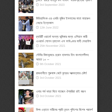
লন্ডনে ‘হৃদয়ে মাহমুদ উস সামাদ’ স্মারকগ্রন্থের প্রকাশ
3rd September 2023
মিডিয়ালিংক এর এমডি মুজিব ইসলামের মাতা মায়ারুন
নেছার ইন্তেকাল
12th June 2022
চ্যারিটি ওয়ার্কে অনন্য ভূমিকার জন্য এশিয়ান কারী
এওয়ার্ড পেলেন চ্যানেল এস ফাউণ্ডার মাহী ফেরদৌস
25th November 2021
সৌদির বিমানবন্দরে ড্রোন হামলায় তিন বাংলাদেশীসহ
আহত ১০ –
9th October 2021
রাজধানীতে পুরুষাঙ্গ কেটে বৃদ্ধের আত্মহত্যার চেষ্টা!
3rd October 2021
এবার গর্ভ ভাড়া দিতে যাচ্ছেন ঐশ্বরিয়া রাই বচ্চন
3rd October 2021
বিপদ এড়াতে নারীদের প্রতি লন্ডন পুলিশের বিশেষ পরামর্শ