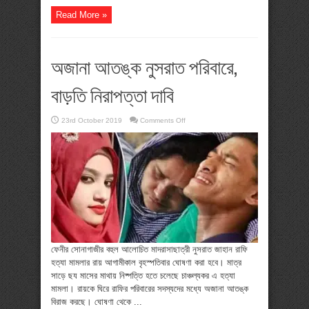
Read More »
অজানা আতঙ্ক নুসরাত পরিবারে,
বাড়তি নিরাপত্তা দাবি
on
23rd October 2019
Comments Off
অজানা
আতঙ্ক
নুসরাত
পরিবারে,
বাড়তি
নিরাপত্তা
দাবি
ফেনীর সোনাগাজীর বহুল আলোচিত মাদরাসাছাত্রী নুসরাত জাহান রাফি
হত্যা মামলার রায় আগামীকাল বৃহস্পতিবার ঘোষণা করা হবে। মাত্র
সাড়ে ছয মাসের মাথায় নিষ্পত্তি হতে চলেছে চাঞ্চল্যকর এ হত্যা
মামলা। রায়কে ঘিরে রাফির পরিবারের সদস্যদের মধ্যে অজানা আতঙ্ক
বিরাজ করছে। ঘোষণা থেকে ...