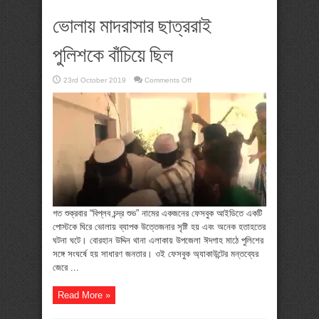
ভোলায় মাদরাসার ছাত্ররাই
পুলিশকে বাঁচিয়ে ছিল
on
23rd October 2019
Comments Off
ভোলায়
মাদরাসার
ছাত্ররাই
পুলিশকে
বাঁচিয়ে
ছিল
গত শুক্রবার “বিপ্লব চন্দ্র শুভ” নামের একজনের ফেসবুক আইডিতে একটি
পোস্টকে ঘিরে ভোলায় ব্যাপক উত্তেজনার সৃষ্টি হয় এবং অনেক হতাহতের
ঘটনা ঘটে। বোরহান উদ্দিন থানা এলাকায় উপজেলা ঈদগাহ মাঠে পুলিশের
সঙ্গে সংঘর্ষে হয় সাধারণ জনতার। ওই ফেসবুক অ্যাকাউন্টের মন্তব্যের
জেরে ...
Read More »