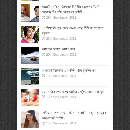
জালালি পংকি ও মিফতাহ সিদ্দিকীর নেতৃত্বে সিলেট
মহানগর বিএনপির আহ্বায়ক কমিটি
29th September 2021
১৪ শিক্ষার্থীর চুল কেটে দেওয়া সেই শিক্ষিকা পদত্যাগ
করলেন
29th September 2021
আমাদের রেহানা আপার কথা
20th September 2021
এ বছরই সিলেটের ধোপাদিঘী পাবে নান্দনিক রূপ
19th September 2021
১০ কেজি চালের জন্য ভাতিজার ছুরিকাঘাতে চাচা খুন
16th September 2021
আইএসে যোগ দেওয়া ছিলো বোকামি : নতুন বেশভূষায়
আইএসবধূ শামীমা!
16th September 2021