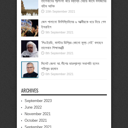
তালেবানের প্রশংসা করে বক্তব্য দেয়ায় জামে মসজিদের
খতিব আটক
10th September 2021
জেল পালানো ফিলিস্তিনিদের ৬ আত্মীয়কে ধরে নিয়ে গেল
ইসরাইল
9th September 2021
‘পিএইচডি, মাস্টার ডিগ্রির কোনো মূল্য নেই’ বলছেন
তালেবান শিক্ষামন্ত্রী
8th September 2021
সিলেট জেলা আ.লীগের ভারপ্রাপ্ত সভাপতি হলেন
শফিকুর রহমান
6th September 2021
ARCHIVES
September 2023
June 2022
November 2021
October 2021
September 2021