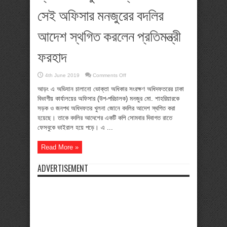
সেই অফিসার মনজুরের বদলির
আদেশ স্থগিত করলেন প্রতিমন্ত্রী
ফরহাদ
on
4th June 2019
Comments Off
প্রতিবাদের
মুখে
আড়ং এ অভিযান চালানো ভোক্তা অধিকার সংরক্ষণ অধিদফতরের ঢাকা
ভোক্তা
বিভাগীয় কার্যালয়ের অফিসার (উপ-পরিচালক) মনজুর মো. শাহরিয়ারকে
অধিকারের
সেই
সড়ক ও জনপথ অধিদফতর খুলনা জোনে বদলির আদেশ স্থগিত করা
অফিসার
হয়েছে। তাকে বদলির আদেশের একটি কপি সোমবার দিবাগত রাতে
মনজুরের
বদলির
ফেসবুকে ভাইরাল হয়ে পড়ে। এ ...
আদেশ
স্থগিত
করলেন
Read More »
প্রতিমন্ত্রী
ফরহাদ
ADVERTISEMENT