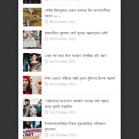
সৌদির বিমানবন্দরে ড্রোন হামলায় তিন বাংলাদেশীসহ
আহত ১০ –
9th October 2021
রাজধানীতে পুরুষাঙ্গ কেটে বৃদ্ধের আত্মহত্যার চেষ্টা!
3rd October 2021
এবার গর্ভ ভাড়া দিতে যাচ্ছেন ঐশ্বরিয়া রাই বচ্চন
3rd October 2021
বিপদ এড়াতে নারীদের প্রতি লন্ডন পুলিশের বিশেষ পরামর্শ
3rd October 2021
‘শ্রোতাদের মনোযোগ আকর্ষণে মনগড়া কথা প্রচার
করেন মুফতি ইব্রাহিম’
3rd October 2021
ইসলামোফোবিয়ার শিকার যুক্তরাষ্ট্রের বেশিরভাগ
মুসলমান
2nd October 2021