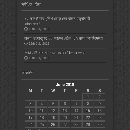
সর্বাধিক পঠিত
১২ লক্ষ টাকায় পুলিশ ছেড়ে দেয় রাজন হত্যাকারী
কামরুলকে!
13th July 2015
রাজন হত্যাকান্ড: ২২ গ্রামের বৈঠক, ১২ ঘন্টার আলটিমেটাম
12th July 2015
‘পানি নাই ঘাম খা’ : ১৩ বছরের কিশোর হত্যা
12th July 2015
আর্কাইভ
June 2019
M
T
W
T
F
S
S
1
2
3
4
5
6
7
8
9
10
11
12
13
14
15
16
17
18
19
20
21
22
23
24
25
26
27
28
29
30