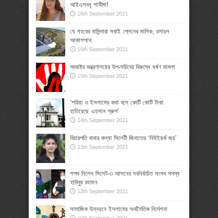
আইএসবধূ শামীমা!
16th September 2021
যে শহরের বাসিন্দারা সবাই প্লেনের মালিক, চলাচল
আকাশপথে
16th September 2021
স্বরাষ্ট্র মন্ত্রণালয়ের উপ-সচিবের বিরুদ্ধে ধর্ষণ মামলা
15th September 2021
‘শরিয়া ও ইসলামের কথা বলে কোটি কোটি টাকা
হাতিয়েছে এহসান গ্রুপ’
14th September 2021
বিচারপতি বাবার কন্যা সিলেটী জিনাতের ‘নিউইয়র্ক জয়’
13th September 2021
শপথ নিলেন সিলেট-৩ আসনের নবনির্বাচিত সংসদ সদস্য
হাবিবুর রহমান
12th September 2021
সামাজিক উন্নয়নে ইসলামের অর্থনৈতিক নির্দেশনা