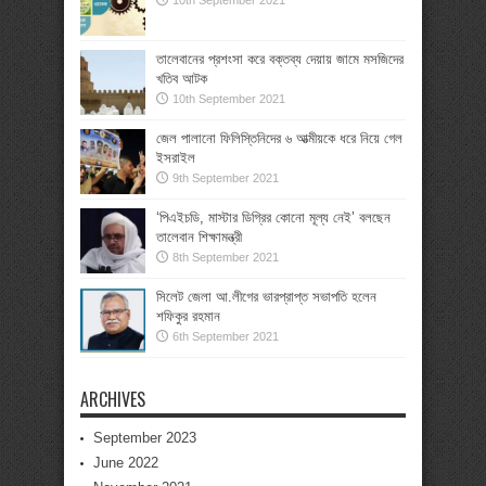
10th September 2021
তালেবানের প্রশংসা করে বক্তব্য দেয়ায় জামে মসজিদের
খতিব আটক
10th September 2021
জেল পালানো ফিলিস্তিনিদের ৬ আত্মীয়কে ধরে নিয়ে গেল
ইসরাইল
9th September 2021
‘পিএইচডি, মাস্টার ডিগ্রির কোনো মূল্য নেই’ বলছেন
তালেবান শিক্ষামন্ত্রী
8th September 2021
সিলেট জেলা আ.লীগের ভারপ্রাপ্ত সভাপতি হলেন
শফিকুর রহমান
6th September 2021
ARCHIVES
September 2023
June 2022