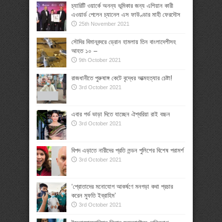
চ্যারিটি ওয়ার্কে অনন্য ভূমিকার জন্য এশিয়ান কারী
এওয়ার্ড পেলেন চ্যানেল এস ফাউণ্ডার মাহী ফেরদৌস
25th November 2021
সৌদির বিমানবন্দরে ড্রোন হামলায় তিন বাংলাদেশীসহ
আহত ১০ –
9th October 2021
রাজধানীতে পুরুষাঙ্গ কেটে বৃদ্ধের আত্মহত্যার চেষ্টা!
3rd October 2021
এবার গর্ভ ভাড়া দিতে যাচ্ছেন ঐশ্বরিয়া রাই বচ্চন
3rd October 2021
বিপদ এড়াতে নারীদের প্রতি লন্ডন পুলিশের বিশেষ পরামর্শ
3rd October 2021
‘শ্রোতাদের মনোযোগ আকর্ষণে মনগড়া কথা প্রচার
করেন মুফতি ইব্রাহিম’
3rd October 2021