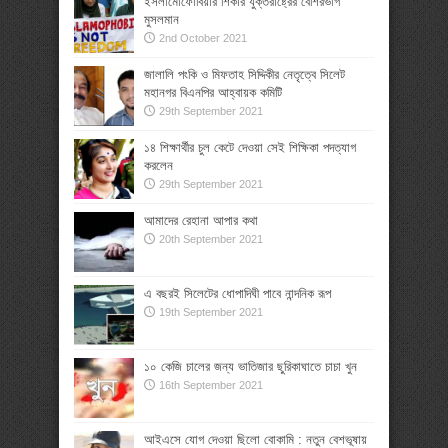
ইসলামোফোবিয়ার শিকার যুক্তরাষ্ট্রের বেশিরভাগ
মুসলমান
2nd October 2021
জালালি পংকি ও মিফতাহ সিদ্দিকীর নেতৃত্বে সিলেট
মহানগর বিএনপির আহ্বায়ক কমিটি
29th September 2021
১৪ শিক্ষার্থীর চুল কেটে দেওয়া সেই শিক্ষিকা পদত্যাগ
করলেন
29th September 2021
আমাদের রেহানা আপার কথা
20th September 2021
এ বছরই সিলেটের ধোপাদিঘী পাবে নান্দনিক রূপ
19th September 2021
১০ কেজি চালের জন্য ভাতিজার ছুরিকাঘাতে চাচা খুন
16th September 2021
আইএসে যোগ দেওয়া ছিলো বোকামি : নতুন বেশভূষায়