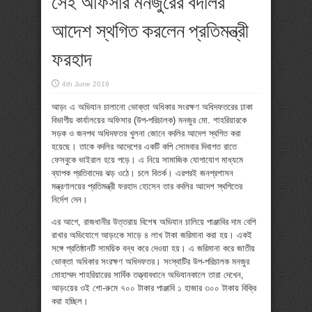
সেই অফিসার মনজুরের বদলির
আদেশ স্থগিত করলেন প্রতিমন্ত্রী
ফরহাদ
4th June 2019
আড়ং এ অভিযান চালানো ভোক্তা অধিকার সংরক্ষণ অধিদফতরের ঢাকা
বিভাগীয় কার্যালয়ের অফিসার (উপ-পরিচালক) মনজুর মো. শাহরিয়ারকে
সড়ক ও জনপথ অধিদফতর খুলনা জোনে বদলির আদেশ স্থগিত করা
হয়েছে। তাকে বদলির আদেশের একটি কপি সোমবার দিবাগত রাতে
ফেসবুকে ভাইরাল হয়ে পড়ে। এ নিয়ে সামাজিক যোগাযোগ মাধ্যমে
ব্যাপক প্রতিবাদের ঝড় ওঠে। চলে বিতর্ক। এরপরই জনপ্রশাসন
মন্ত্রণালয়ের প্রতিমন্ত্রী ফরহাদ হোসেন তার বদলির আদেশ স্থগিতের
নির্দেশ দেন।
এর আগে, রাজধানীর উত্তরায় বিশেষ অভিযান চালিয়ে পাঞ্জাবির দাম বেশি
রাখার অভিযোগে আড়ংকে সাড়ে ৪ লাখ টাকা জরিমানা করা হয়। একই
সঙ্গে প্রতিষ্ঠানটি সাময়িক বন্ধ করে দেওয়া হয়। এ জরিমানা করে জাতীয়
ভোক্তা অধিকার সংরক্ষণ অধিদফতর। সংস্থাটির উপ-পরিচালক মনজুর
মোহাম্মদ শাহরিয়ারের সার্বিক তত্ত্বাবধানে অভিযানকালে তারা দেখেন,
আড়ংয়ের ওই শো-রুমে ৭০০ টাকার পাঞ্জাবি ১ হাজার ৩০০ টাকায় বিক্রি
করা হচ্ছিল।