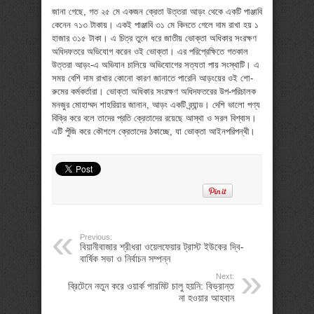
জানা গেছে, গত ২৫ মে একজন ক্রেতা উত্তরা আড়ং থেকে একটি পাঞ্জাবি
কেনেন ৭১৩ টাকায়। একই পাঞ্জাবি ৩১ মে কিনতে গেলে দাম রাখা হয় ১
হাজার ৩১৫ টাকা। এ চিত্র তুলে ধরে জাতীয় ভোক্তা অধিকার সংরক্ষণ
অধিদফতরে অভিযোগ করেন ওই ভোক্তা। এর পরিপ্রেক্ষিতে গতকাল
উত্তরা আড়ং-এ অভিযান চালিয়ে অভিযোগের সত্যতা পায় সংস্থাটি। এ
সময় বেশি দাম রাখার কোনো কারণ জানাতে পারেনি আড়ংয়ের ওই শো-
রুমের কর্মকর্তারা। ভোক্তা অধিকার সংরক্ষণ অধিদফতরের উপ-পরিচালক
মনজুর মোহাম্মদ শাহরিয়ার জানান, আড়ং একটি ব্র্যান্ড। দেশি ভালো পণ্য
বিক্রি করে বলে তাদের প্রতি ক্রেতাদের রয়েছে আস্থা ও সরল বিশ্বাস।
এটি পুঁজি করে কৌশলে ক্রেতাদের ঠকাচ্ছে, যা ভোক্তা আইনপরিপন্থী।
Previous:
বিয়ানীবাজার শ্রীধরা ওয়েলফেয়ার ট্রাস্ট ইউকের দ্বি-
বার্ষিক সভা ও নির্বাচন সম্পন্ন
Next:
ব্রিটেনে নতুন করে ওয়ার্ক পারমিট চালু হয়নি: বিভ্রান্ত
না হওয়ার আহবান