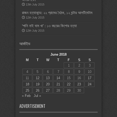
13th July 2015
রাজন হত্যাকান্ড: ২২ গ্রামের বৈঠক, ১২ ঘন্টার আলটিমেটাম
12th July 2015
‘পানি নাই ঘাম খা’ : ১৩ বছরের কিশোর হত্যা
12th July 2015
আর্কাইভ
June 2018
M
T
W
T
F
S
S
1
2
3
4
5
6
7
8
9
10
11
12
13
14
15
16
17
18
19
20
21
22
23
24
25
26
27
28
29
30
« Feb
Jul »
ADVERTISEMENT