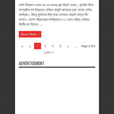
দশজনের
কলম্বিয়াকে
চলতি বিশ্বকাপ একের পর এক চমকের জন্ম দিয়েই যাচ্ছে। র‍্যাংকিং কিংবা
হারিয়ে
সাম্প্রতিক ফর্ম বিবেচনায় এশিয়ান জায়ান্ট জাপানের চেয়ে অনেক এগিয়ে
দিল
জাপান
কলম্বিয়া। কিন্তু ফুটবলের বিশ্ব মঞ্চে সেসবকে থোড়াই পাত্তা দিল
জাপান। হামেশ রদ্রিগেজের কলম্বিয়াকে ২-১ গোলে হারিয়ে এশিয়ার
দ্বিতীয় দল হিসেবে ...
Read More »
2
«
1
3
4
5
»
...
Page 2 of 6
Last »
ADVERTISEMENT