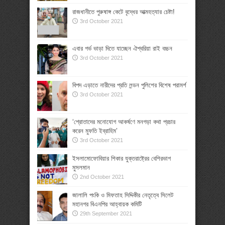
রাজধানীতে পুরুষাঙ্গ কেটে বৃদ্ধের আত্মহত্যার চেষ্টা!
3rd October 2021
এবার গর্ভ ভাড়া দিতে যাচ্ছেন ঐশ্বরিয়া রাই বচ্চন
3rd October 2021
বিপদ এড়াতে নারীদের প্রতি লন্ডন পুলিশের বিশেষ পরামর্শ
3rd October 2021
‘শ্রোতাদের মনোযোগ আকর্ষণে মনগড়া কথা প্রচার
করেন মুফতি ইব্রাহিম’
3rd October 2021
ইসলামোফোবিয়ার শিকার যুক্তরাষ্ট্রের বেশিরভাগ
মুসলমান
2nd October 2021
জালালি পংকি ও মিফতাহ সিদ্দিকীর নেতৃত্বে সিলেট
মহানগর বিএনপির আহ্বায়ক কমিটি
29th September 2021