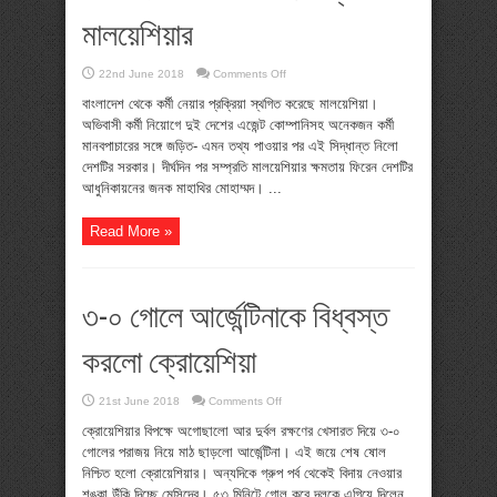
মালয়েশিয়ার
on
22nd June 2018
Comments Off
বাংলাদেশ
থেকে
বাংলাদেশ থেকে কর্মী নেয়ার প্রক্রিয়া স্থগিত করেছে মালয়েশিয়া।
কর্মী
অভিবাসী কর্মী নিয়োগে দুই দেশের এজেন্ট কোম্পানিসহ অনেকজন কর্মী
নেয়া
স্থগিত
মানবপাচারের সঙ্গে জড়িত- এমন তথ্য পাওয়ার পর এই সিদ্ধান্ত নিলো
মালয়েশিয়ার
দেশটির সরকার। দীর্ঘদিন পর সম্প্রতি মালয়েশিয়ার ক্ষমতায় ফিরেন দেশটির
আধুনিকায়নের জনক মাহাথির মোহাম্মদ। ...
Read More »
৩-০ গোলে আর্জেন্টিনাকে বিধ্বস্ত
করলো ক্রোয়েশিয়া
on
21st June 2018
Comments Off
৩-০
গোলে
ক্রোয়েশিয়ার বিপক্ষে অগোছালো আর দুর্বল রক্ষণের খেসারত দিয়ে ৩-০
আর্জেন্টিনাকে
গোলের পরাজয় নিয়ে মাঠ ছাড়লো আর্জেন্টিনা। এই জয়ে শেষ ষোল
বিধ্বস্ত
করলো
নিশ্চিত হলো ক্রোয়েশিয়ার। অন্যদিকে গ্রুপ পর্ব থেকেই বিদায় নেওয়ার
ক্রোয়েশিয়া
শঙ্কা উঁকি দিচ্ছে মেসিদের। ৫৩ মিনিটে গোল করে দলকে এগিয়ে দিলেন