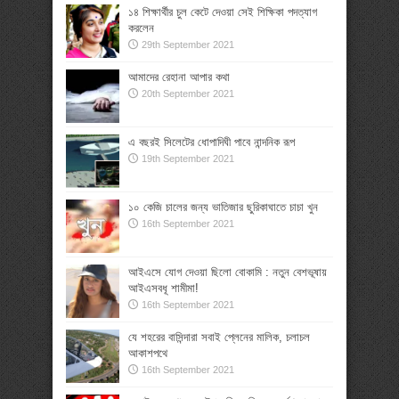
১৪ শিক্ষার্থীর চুল কেটে দেওয়া সেই শিক্ষিকা পদত্যাগ
করলেন
29th September 2021
আমাদের রেহানা আপার কথা
20th September 2021
এ বছরই সিলেটের ধোপাদিঘী পাবে নান্দনিক রূপ
19th September 2021
১০ কেজি চালের জন্য ভাতিজার ছুরিকাঘাতে চাচা খুন
16th September 2021
আইএসে যোগ দেওয়া ছিলো বোকামি : নতুন বেশভূষায়
আইএসবধূ শামীমা!
16th September 2021
যে শহরের বাসিন্দারা সবাই প্লেনের মালিক, চলাচল
আকাশপথে
16th September 2021