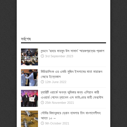
সর্বশেষ
লন্ডনে ‘হৃদয়ে মাহমুদ উস সামাদ’ স্মারকগ্রন্থের প্রকাশ
3rd September 2023
মিডিয়ালিংক এর এমডি মুজিব ইসলামের মাতা মায়ারুন
নেছার ইন্তেকাল
12th June 2022
চ্যারিটি ওয়ার্কে অনন্য ভূমিকার জন্য এশিয়ান কারী
এওয়ার্ড পেলেন চ্যানেল এস ফাউণ্ডার মাহী ফেরদৌস
25th November 2021
সৌদির বিমানবন্দরে ড্রোন হামলায় তিন বাংলাদেশীসহ
আহত ১০ –
9th October 2021