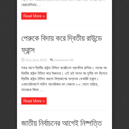
ক্রোয়েশিয়ার ...
Read More »
পেরুকে বিদায় করে দ্বিতীয় রাউন্ডে
ফ্রান্স
on
21st June 2018
Comments Off
পেরুকে
বিদায়
সবার আগে দ্বিতীয় রাউন্ড নিশ্চিত করেছিলো স্বাগতিক রাশিয়া। তাদের পর
করে
দ্বিতীয় রাউন্ড নিশ্চিত করে উরুগুয়ে। এই দুই দলের পর তৃতীয় দল হিসেবে
দ্বিতীয়
রাউন্ডে
দ্বিতীয় রাউন্ড নিশ্চিত করলো বিশ্বকাপের অন্যতম ফেবারিট ফ্রান্স।
ফ্রান্স
একাতেরিনবার্গে লাতিন আমেরিকার দল পেরুকে ১-০ গোলে হারিয়ে,
তাদেরকে বিদায় ...
Read More »
জাতীয় নির্বাচনের আগেই নিষ্পত্তি