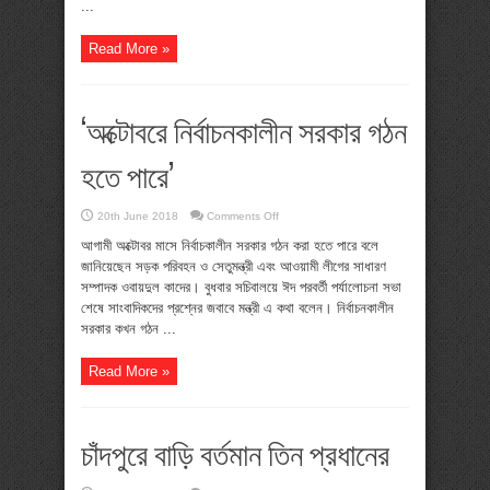
...
শিশু
Read More »
‘অক্টোবরে নির্বাচনকালীন সরকার গঠন
হতে পারে’
on
20th June 2018
Comments Off
‘অক্টোবরে
নির্বাচনকালীন
আগামী অক্টোবর মাসে নির্বাচকালীন সরকার গঠন করা হতে পারে বলে
সরকার
জানিয়েছেন সড়ক পরিবহন ও সেতুমন্ত্রী এবং আওয়ামী লীগের সাধারণ
গঠন
হতে
সম্পাদক ওবায়দুল কাদের। বুধবার সচিবালয়ে ঈদ পরবর্তী পর্যালোচনা সভা
পারে’
শেষে সাংবাদিকদের প্রশ্নের জবাবে মন্ত্রী এ কথা বলেন। নির্বাচনকালীন
সরকার কখন গঠন ...
Read More »
চাঁদপুরে বাড়ি বর্তমান তিন প্রধানের