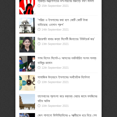
স্বরাষ্ট্র মন্ত্রণালয়ের উপ-সচিবের বিরুদ্ধে ধর্ষণ মামলা
15th September 2021
‘শরিয়া ও ইসলামের কথা বলে কোটি কোটি টাকা
হাতিয়েছে এহসান গ্রুপ’
14th September 2021
বিচারপতি বাবার কন্যা সিলেটী জিনাতের ‘নিউইয়র্ক জয়’
13th September 2021
শপথ নিলেন সিলেট-৩ আসনের নবনির্বাচিত সংসদ সদস্য
হাবিবুর রহমান
12th September 2021
সামাজিক উন্নয়নে ইসলামের অর্থনৈতিক নির্দেশনা
10th September 2021
তালেবানের প্রশংসা করে বক্তব্য দেয়ায় জামে মসজিদের
খতিব আটক
10th September 2021
জেল পালানো ফিলিস্তিনিদের ৬ আত্মীয়কে ধরে নিয়ে গেল