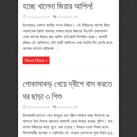
হচ্ছে খালেদা জিয়ার আপিল!
on
21st June 2018
Comments Off
জাতীয়
নির্বাচনের
ডিসেম্বরে একাদশ জাতীয় সংসদ নির্বাচন। এই নির্বাচনের আগেই জিয়া
আগেই
অরফানেজ ট্রাস্ট মামলার সাজার রায়ের বিরুদ্ধে বিএনপি চেয়ারপার্সন
নিষ্পত্তি
হচ্ছে
বেগম খালেদা জিয়ার করা আপিল হাইকোর্টে নিষ্পত্তি হচ্ছে। আগামী
খালেদা
রবিবার ওই আপিলসহ মোট চারটি আপিলের ওপর শুনানির দিন ধার্যের জন্য
জিয়ার
আপিল!
আবেদন জানাবে রাষ্ট্রপক্ষ ...
Read More »
পোকামাকড় খেয়ে দ্বীপে বাস করতে
ঘর ছাড়া ৩ শিশু
on
21st June 2018
Comments Off
পোকামাকড়
খেয়ে
ডিসকভারি চ্যানেল দেখে উদ্বুদ্ধ হয়ে দ্বীপে বসবাস করার উদ্দেশ্যে ঘর
দ্বীপে
পালানো তিন শিশুকে বরগুনার আমতলী থেকে উদ্ধার করেছে পুলিশ। পরে
বাস
করতে
তাদের পরিবারের কাছে তুলে দেয়া হয়েছে। উদ্ধার হওয়া শিশুরা হলো-
ঘর
নীলফামারীর বড়গাছা ও নরসিংদির মো. ফারুক হোসেনের পুত্র মিয়াদ (৯),
ছাড়া
৩