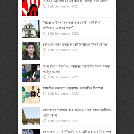
স্বরাষ্ট্র মন্ত্রণালয়ের উপ-সচিবের বিরুদ্ধে ধর্ষণ মামলা
15th September 2021
‘শরিয়া ও ইসলামের কথা বলে কোটি কোটি টাকা
হাতিয়েছে এহসান গ্রুপ’
14th September 2021
বিচারপতি বাবার কন্যা সিলেটী জিনাতের ‘নিউইয়র্ক জয়’
13th September 2021
শপথ নিলেন সিলেট-৩ আসনের নবনির্বাচিত সংসদ সদস্য
হাবিবুর রহমান
12th September 2021
সামাজিক উন্নয়নে ইসলামের অর্থনৈতিক নির্দেশনা
10th September 2021
তালেবানের প্রশংসা করে বক্তব্য দেয়ায় জামে মসজিদের
খতিব আটক
10th September 2021
জেল পালানো ফিলিস্তিনিদের ৬ আত্মীয়কে ধরে নিয়ে গেল