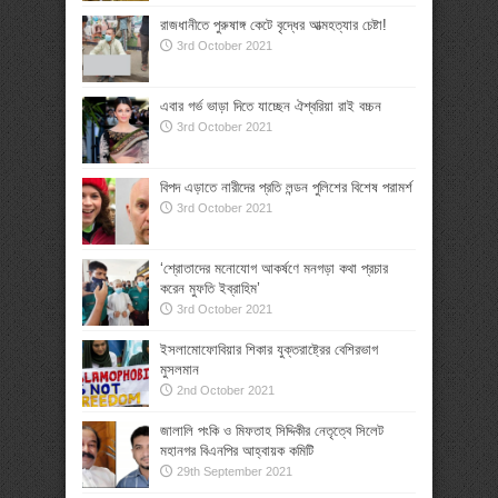
রাজধানীতে পুরুষাঙ্গ কেটে বৃদ্ধের আত্মহত্যার চেষ্টা!
3rd October 2021
এবার গর্ভ ভাড়া দিতে যাচ্ছেন ঐশ্বরিয়া রাই বচ্চন
3rd October 2021
বিপদ এড়াতে নারীদের প্রতি লন্ডন পুলিশের বিশেষ পরামর্শ
3rd October 2021
‘শ্রোতাদের মনোযোগ আকর্ষণে মনগড়া কথা প্রচার
করেন মুফতি ইব্রাহিম’
3rd October 2021
ইসলামোফোবিয়ার শিকার যুক্তরাষ্ট্রের বেশিরভাগ
মুসলমান
2nd October 2021
জালালি পংকি ও মিফতাহ সিদ্দিকীর নেতৃত্বে সিলেট
মহানগর বিএনপির আহ্বায়ক কমিটি
29th September 2021