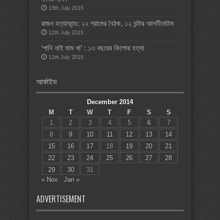
13th July 2015
রাজন হত্যাকান্ড: ২২ গ্রামের বৈঠক, ১২ ঘন্টার আলটিমেটাম
12th July 2015
‘পানি নাই ঘাম খা’ : ১৩ বছরের কিশোর হত্যা
12th July 2015
আর্কাইভ
December 2014
M
T
W
T
F
S
S
1
2
3
4
5
6
7
8
9
10
11
12
13
14
15
16
17
18
19
20
21
22
23
24
25
26
27
28
29
30
31
« Nov
Jan »
ADVERTISEMENT