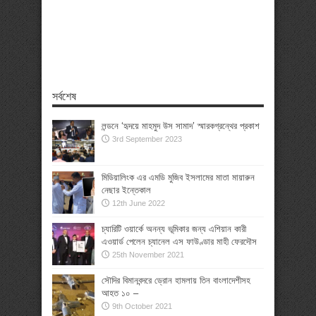
সর্বশেষ
লন্ডনে ‘হৃদয়ে মাহমুদ উস সামাদ’ স্মারকগ্রন্থের প্রকাশ
3rd September 2023
মিডিয়ালিংক এর এমডি মুজিব ইসলামের মাতা মায়ারুন
নেছার ইন্তেকাল
12th June 2022
চ্যারিটি ওয়ার্কে অনন্য ভূমিকার জন্য এশিয়ান কারী
এওয়ার্ড পেলেন চ্যানেল এস ফাউণ্ডার মাহী ফেরদৌস
25th November 2021
সৌদির বিমানবন্দরে ড্রোন হামলায় তিন বাংলাদেশীসহ
আহত ১০ –
9th October 2021