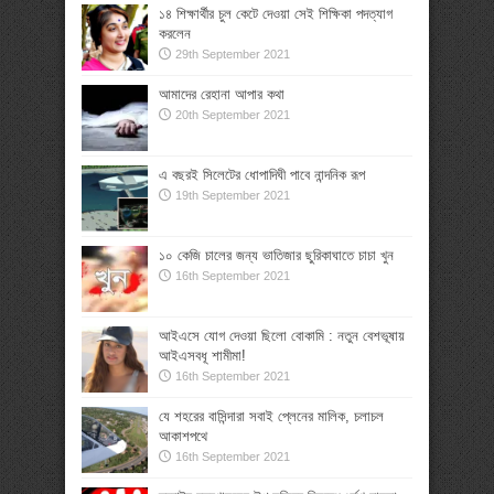
১৪ শিক্ষার্থীর চুল কেটে দেওয়া সেই শিক্ষিকা পদত্যাগ
করলেন
29th September 2021
আমাদের রেহানা আপার কথা
20th September 2021
এ বছরই সিলেটের ধোপাদিঘী পাবে নান্দনিক রূপ
19th September 2021
১০ কেজি চালের জন্য ভাতিজার ছুরিকাঘাতে চাচা খুন
16th September 2021
আইএসে যোগ দেওয়া ছিলো বোকামি : নতুন বেশভূষায়
আইএসবধূ শামীমা!
16th September 2021
যে শহরের বাসিন্দারা সবাই প্লেনের মালিক, চলাচল
আকাশপথে
16th September 2021