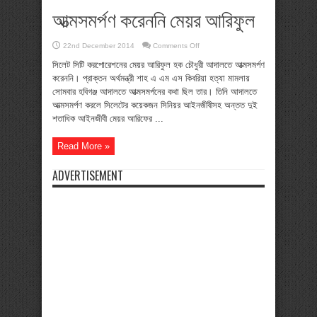
আত্মসমর্পণ করেননি মেয়র আরিফুল
on
22nd December 2014
Comments Off
আত্মসমর্পণ
করেননি
সিলেট সিটি করপোরেশনের মেয়র আরিফুল হক চৌধুরী আদালতে আত্মসমর্পণ
মেয়র
করেননি। প্রাক্তন অর্থমন্ত্রী শাহ এ এম এস কিবরিয়া হত্যা মামলায়
আরিফুল
সোমবার হবিগঞ্জ আদালতে আত্মসমর্পনের কথা ছিল তার। তিনি আদালতে
আত্মসমর্পণ করলে সিলেটের কয়েকজন সিনিয়র আইনজীবীসহ অন্তত দুই
শতাধিক আইনজীবী মেয়র আরিফের ...
Read More »
ADVERTISEMENT