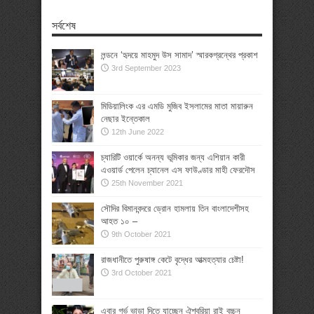
সর্বশেষ
লন্ডনে ‘হৃদয়ে মাহমুদ উস সামাদ’ স্মারকগ্রন্থের প্রকাশ
3rd September 2023
মিডিয়ালিংক এর এমডি মুজিব ইসলামের মাতা মায়ারুন
নেছার ইন্তেকাল
12th June 2022
চ্যারিটি ওয়ার্কে অনন্য ভূমিকার জন্য এশিয়ান কারী
এওয়ার্ড পেলেন চ্যানেল এস ফাউণ্ডার মাহী ফেরদৌস
25th November 2021
সৌদির বিমানবন্দরে ড্রোন হামলায় তিন বাংলাদেশীসহ
আহত ১০ –
9th October 2021
রাজধানীতে পুরুষাঙ্গ কেটে বৃদ্ধের আত্মহত্যার চেষ্টা!
3rd October 2021
এবার গর্ভ ভাড়া দিতে যাচ্ছেন ঐশ্বরিয়া রাই বচ্চন