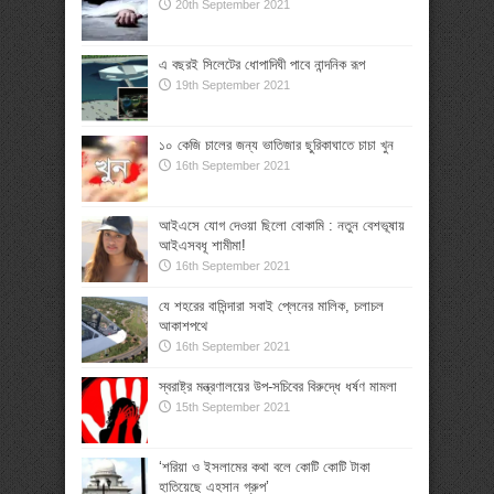
20th September 2021
এ বছরই সিলেটের ধোপাদিঘী পাবে নান্দনিক রূপ
19th September 2021
১০ কেজি চালের জন্য ভাতিজার ছুরিকাঘাতে চাচা খুন
16th September 2021
আইএসে যোগ দেওয়া ছিলো বোকামি : নতুন বেশভূষায়
আইএসবধূ শামীমা!
16th September 2021
যে শহরের বাসিন্দারা সবাই প্লেনের মালিক, চলাচল
আকাশপথে
16th September 2021
স্বরাষ্ট্র মন্ত্রণালয়ের উপ-সচিবের বিরুদ্ধে ধর্ষণ মামলা
15th September 2021
‘শরিয়া ও ইসলামের কথা বলে কোটি কোটি টাকা
হাতিয়েছে এহসান গ্রুপ’