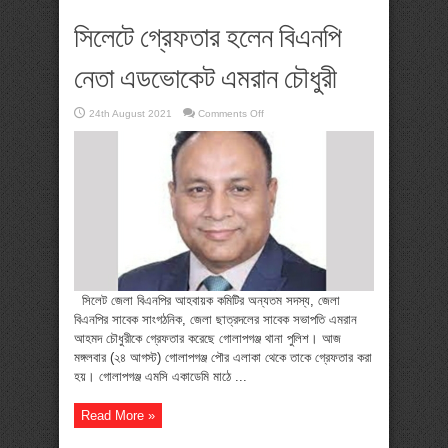
সিলেটে গ্রেফতার হলেন বিএনপি
নেতা এডভোকেট এমরান চৌধুরী
on
24th August 2021
Comments Off
সিলেটে
গ্রেফতার
হলেন
বিএনপি
নেতা
এডভোকেট
এমরান
চৌধুরী
সিলেট জেলা বিএনপির আহবায়ক কমিটির অন্যতম সদস্য, জেলা
বিএনপির সাবেক সাংগঠনিক, জেলা ছাত্রদলের সাবেক সভাপতি এমরান
আহমদ চৌধুরীকে গ্রেফতার করেছে গোলাপগঞ্জ থানা পুলিশ। আজ
মঙ্গলবার (২৪ আগস্ট) গোলাপগঞ্জ পৌর এলাকা থেকে তাকে গ্রেফতার করা
হয়। গোলাপগঞ্জ এমসি একাডেমি মাঠে ...
Read More »