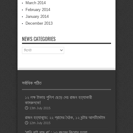
March 2014
February 2014
January 2014
December 2013
NEWS CATEGORIES
News
Categories
সর্বাধিক পঠিত
১২ লক্ষ টাকায় পুলিশ ছেড়ে দেয় রাজন হত্যাকারী
কামরুলকে!
13th July 2015
রাজন হত্যাকান্ড: ২২ গ্রামের বৈঠক, ১২ ঘন্টার আলটিমেটাম
12th July 2015
‘পানি নাই ঘাম খা’ : ১৩ বছরের কিশোর হত্যা