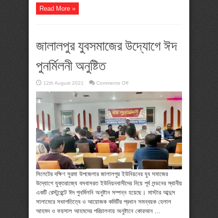
Read More »
জালালপুর যুবসমাজের উদ্যোগে ঈদ
পুনর্মিলনী অনুষ্টিত
on
12th August 2021
Comments Off
জালালপুর
যুবসমাজের
উদ্যোগে
ঈদ
পুনর্মিলনী
অনুষ্টিত
সিলেটের দক্ষিণ সুরমা উপজেলার জালালপুর ইউনিয়নের যুব সমাজের
উদ্যোগে যুক্তরাজ্যে বসবাসরত ইউনিয়নবাসীদের নিয়ে পূর্ব লন্ডনের স্থানীয়
একটি রেস্টুরেন্টে ঈদ পুনর্মিলনি অনুষ্টান সম্পন্ন হয়েছে। মাস্টার আব্দুস
সালামেরে সভাপতিত্বে ও আয়োজক কমিটির প্রধান সমন্বয়ক হেলাল
আহমদ ও ফয়সাল আহমদের পরিচালনায় অনুষ্টানে কোরআন ...