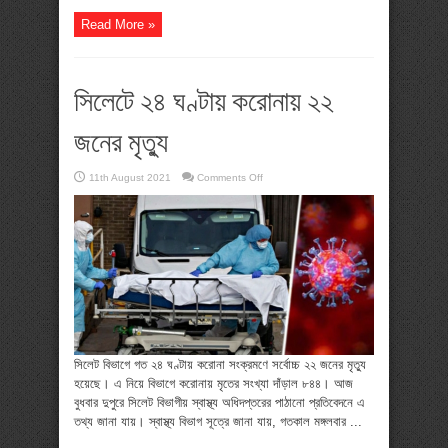
Read More »
সিলেটে ২৪ ঘণ্টায় করোনায় ২২
জনের মৃত্যু
on
11th August 2021
Comments Off
সিলেটে
২৪
ঘণ্টায়
করোনায়
২২
জনের
মৃত্যু
সিলেট বিভাগে গত ২৪ ঘণ্টায় করোনা সংক্রমণে সর্বোচ্চ ২২ জনের মৃত্যু
হয়েছে। এ নিয়ে বিভাগে করোনায় মৃতের সংখ্যা দাঁড়াল ৮৪৪। আজ
বুধবার দুপুরে সিলেট বিভাগীয় স্বাস্থ্য অধিদপ্তরের পাঠানো প্রতিবেদনে এ
তথ্য জানা যায়। স্বাস্থ্য বিভাগ সূত্রে জানা যায়, গতকাল মঙ্গলবার ...