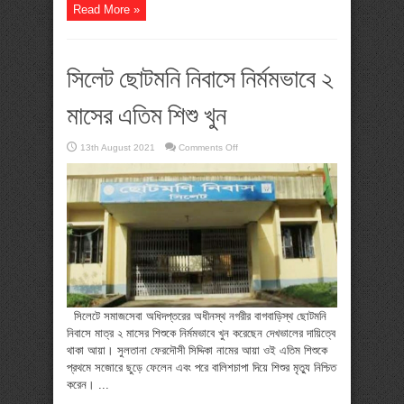
Read More »
সিলেট ছোটমনি নিবাসে নির্মমভাবে ২
মাসের এতিম শিশু খুন
on
13th August 2021
Comments Off
সিলেট
ছোটমনি
নিবাসে
নির্মমভাবে
২
মাসের
এতিম
শিশু
খুন
সিলেটে সমাজসেবা অধিদপ্তরের অধীনস্থ নগরীর বাগবাড়িস্থ ছোটমনি
নিবাসে মাত্র ২ মাসের শিশুকে নির্মমভাবে খুন করেছেন দেখভালের দায়িত্বে
থাকা আয়া। সুলতানা ফেরদৌসী সিদ্দিকা নামের আয়া ওই এতিম শিশুকে
প্রথমে সজোরে ছুড়ে ফেলেন এবং পরে বালিশচাপা দিয়ে শিশুর মৃত্যু নিশ্চিত
করেন। ...