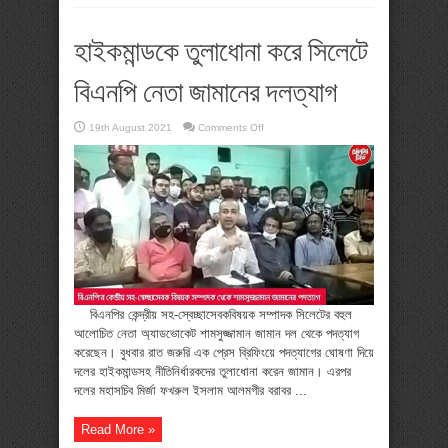
হাইকমান্ডকে তুলাধোনা করে সিলেটে
বিএনপি নেতা জামানের দলত্যাগ
on
19th August 2021
Comments Off
হাইকমান্ডকে
তুলাধোনা
করে
সিলেটে
বিএনপি
নেতা
জামানের
দলত্যাগ
বিএনপির কেন্দ্রীয় সহ-স্বেচ্ছাসেবকবিষয়ক সম্পাদক সিলেটের বহুল
আলোচিত নেতা অ্যাডভোকেট শামসুজ্জামান জামান দল থেকে পদত্যাগ
করেছেন। বুধবার রাত জরুরি এক প্রেস ব্রিফিংয়ে পদত্যাগের ঘোষণা দিয়ে
দলের হাইকমান্ডসহ নীতিনির্ধারকদের তুলাধোনা করেন জামান। এরপর
দলের মহাসচিব মির্জা ফখরুল ইসলাম আলমগীর বরাবর ...
Read More »