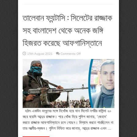
তালেবান ফ্যন্টাসি : সিলেটের রাজ্জাক
সহ বাংলাদেশ থেকে অনেক জঙ্গি
হিজরত করেছে আফগানিস্তানে
on
15th August 2021
Comments Off
তালেবান
ফ্যন্টাসি
:
সিলেটের
রাজ্জাক
সহ
বাংলাদেশ
থেকে
অনেক
জঙ্গি
হিজরত
করেছে
আফগানিস্তানে
হঠাৎ একদিন বন্ধুদের সঙ্গে নিখোঁজ হয়ে যান সিলেট নগরীর বাসিন্দা ২০
বছর বয়েসি আব্দুর রাজ্জাক। পরে খোঁজ নিয়ে পুলিশ জানায়, ‘জেহাদ’
করতে রাজ্জাক আফগানিস্তানে চলে গেছেন। বিশ্বাস করতে পারছিলেন না
তার আত্মীয়-স্বজন। পুলিশ নিশ্চিত করে জানায়, আব্দুর রাজ্জাক এখন ...