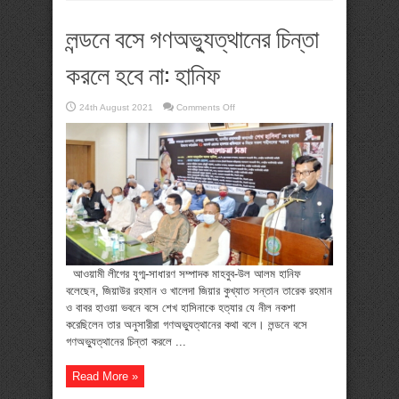
লন্ডনে বসে গণঅভ্যুত্থানের চিন্তা
করলে হবে না: হানিফ
on
24th August 2021
Comments Off
লন্ডনে
বসে
গণঅভ্যুত্থানের
চিন্তা
করলে
হবে
না:
হানিফ
আওয়ামী লীগের যুগ্ম-সাধারণ সম্পাদক মাহবুব-উল আলম হানিফ
বলেছেন, জিয়াউর রহমান ও খালেদা জিয়ার কুখ্যাত সন্তান তারেক রহমান
ও বাবর হাওয়া ভবনে বসে শেখ হাসিনাকে হত্যার যে নীল নকশা
করেছিলেন তার অনুসারীরা গণঅভ্যুত্থানের কথা বলে। লন্ডনে বসে
গণঅভ্যুত্থানের চিন্তা করলে ...
Read More »