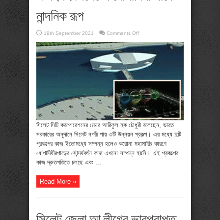
নান্দনিক রূপ
on
19th September 2021
Comments Off
এ
বছরই
সিলেটের
ধোপাদিঘী
পাবে
নান্দনিক
রূপ
সিলেট সিটি করপোরেশনের মেয়র আরিফুল হক চৌধুরী বলেছেন, ভারত
সরকারের অনুদানে সিলেট নগরী পায় ৩টি উন্নয়ন প্রকল্প। এর মধ্যে দুটি
প্রকল্পের কাজ ইতোমধ্যে সম্পন্ন হলেও করোনা মহামারির কারণে
ধোপাদিঘীরপাড়ের সৌন্দর্যবর্ধন কাজ এখনো সম্পন্ন হয়নি। এই প্রকল্পের
কাজ দ্রুতগতিতে চলছে এবং ...
Read More »
সিলেট জেলা আ.লীগের ভারপ্রাপ্ত