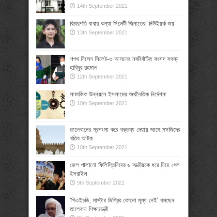
14th September 2021
বিচারপতি বাবার কন্যা সিলেটী জিনাতের ‘নিউইয়র্ক জয়’
13th September 2021
শপথ নিলেন সিলেট-৩ আসনের নবনির্বাচিত সংসদ সদস্য
হাবিবুর রহমান
12th September 2021
সামাজিক উন্নয়নে ইসলামের অর্থনৈতিক নির্দেশনা
10th September 2021
তালেবানের প্রশংসা করে বক্তব্য দেয়ায় জামে মসজিদের
খতিব আটক
10th September 2021
জেল পালানো ফিলিস্তিনিদের ৬ আত্মীয়কে ধরে নিয়ে গেল
ইসরাইল
9th September 2021
‘পিএইচডি, মাস্টার ডিগ্রির কোনো মূল্য নেই’ বলছেন
তালেবান শিক্ষামন্ত্রী