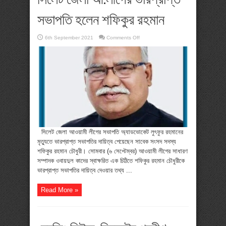
সভাপতি হলেন শফিকুর রহমান
on
6th September 2021
Comments Off
সিলেট
জেলা
আ.লীগের
ভারপ্রাপ্ত
সভাপতি
হলেন
শফিকুর
রহমান
সিলেট জেলা আওয়ামী লীগের সভাপতি অ্যাডভোকেট লুৎফুর রহমানের
মৃত্যুতে ভারপ্রাপ্ত সভাপতির দায়িত্ব পেয়েছেন সাবেক সংসদ সদস্য
শফিকুর রহমান চৌধুরী। সোমবার (৬ সেপ্টেম্বর) আওয়ামী লীগের সাধারণ
সম্পাদক ওবায়দুল কাদের স্বাক্ষরিত এক চিঠিতে শফিকুর রহমান চৌধুরীকে
ভারপ্রাপ্ত সভাপতির দায়িত্ব দেওয়ার তথ্য ...
Read More »