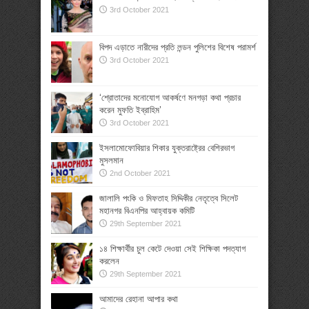
3rd October 2021
বিপদ এড়াতে নারীদের প্রতি লন্ডন পুলিশের বিশেষ পরামর্শ
3rd October 2021
‘শ্রোতাদের মনোযোগ আকর্ষণে মনগড়া কথা প্রচার
করেন মুফতি ইব্রাহিম’
3rd October 2021
ইসলামোফোবিয়ার শিকার যুক্তরাষ্ট্রের বেশিরভাগ
মুসলমান
2nd October 2021
জালালি পংকি ও মিফতাহ সিদ্দিকীর নেতৃত্বে সিলেট
মহানগর বিএনপির আহ্বায়ক কমিটি
29th September 2021
১৪ শিক্ষার্থীর চুল কেটে দেওয়া সেই শিক্ষিকা পদত্যাগ
করলেন
29th September 2021
আমাদের রেহানা আপার কথা