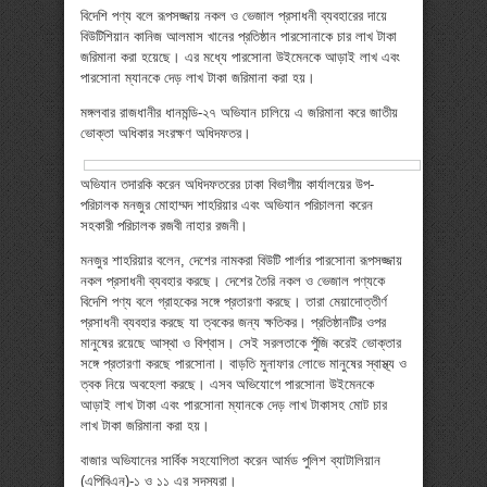
বিদেশি পণ্য বলে রূপসজ্জায় নকল ও ভেজাল প্রসাধনী ব্যবহারের দায়ে
বিউটিশিয়ান কানিজ আলমাস খানের প্রতিষ্ঠান পারসোনাকে চার লাখ টাকা
জরিমানা করা হয়েছে। এর মধ্যে পারসোনা উইমেনকে আড়াই লাখ এবং
পারসোনা ম্যানকে দেড় লাখ টাকা জরিমানা করা হয়।
মঙ্গলবার রাজধানীর ধানমন্ডি-২৭ অভিযান চালিয়ে এ জরিমানা করে জাতীয়
ভোক্তা অধিকার সংরক্ষণ অধিদফতর।
অভিযান তদারকি করেন অধিদফতরের ঢাকা বিভাগীয় কার্যালয়ের উপ-
পরিচালক মনজুর মোহাম্মদ শাহরিয়ার এবং অভিযান পরিচালনা করেন
সহকারী পরিচালক রজবী নাহার রজনী।
মনজুর শাহরিয়ার বলেন, দেশের নামকরা বিউটি পার্লার পারসোনা রূপসজ্জায়
নকল প্রসাধনী ব্যবহার করছে। দেশের তৈরি নকল ও ভেজাল পণ্যকে
বিদেশি পণ্য বলে গ্রাহকের সঙ্গে প্রতারণা করছে। তারা মেয়াদোত্তীর্ণ
প্রসাধনী ব্যবহার করছে যা ত্বকের জন্য ক্ষতিকর। প্রতিষ্ঠানটির ওপর
মানুষের রয়েছে আস্থা ও বিশ্বাস। সেই সরলতাকে পুঁজি করেই ভোক্তার
সঙ্গে প্রতারণা করছে পারসোনা। বাড়তি মুনাফার লোভে মানুষের স্বাস্থ্য ও
ত্বক নিয়ে অবহেলা করছে। এসব অভিযোগে পারসোনা উইমেনকে
আড়াই লাখ টাকা এবং পারসোনা ম্যানকে দেড় লাখ টাকাসহ মোট চার
লাখ টাকা জরিমানা করা হয়।
বাজার অভিযানের সার্বিক সহযোগিতা করেন আর্মড পুলিশ ব্যাটালিয়ান
(এপিবিএন)-১ ও ১১ এর সদস্যরা।