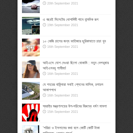
20th September 2021
এ বছরই সিলেটের ধোপাদিঘী পাবে নান্দনিক রূপ
19th September 2021
১০ কেজি চালের জন্য ভাতিজার ছুরিকাঘাতে চাচা খুন
16th September 2021
আইএসে যোগ দেওয়া ছিলো বোকামি : নতুন বেশভূষায়
আইএসবধূ শামীমা!
16th September 2021
যে শহরের বাসিন্দারা সবাই প্লেনের মালিক, চলাচল
আকাশপথে
16th September 2021
স্বরাষ্ট্র মন্ত্রণালয়ের উপ-সচিবের বিরুদ্ধে ধর্ষণ মামলা
15th September 2021
‘শরিয়া ও ইসলামের কথা বলে কোটি কোটি টাকা