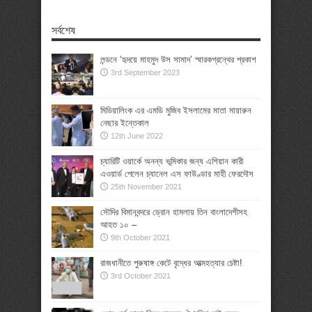
সর্বশেষ
লন্ডনে ‘হৃদয়ে মাহমুদ উস সামাদ’ স্মারকগ্রন্থের প্রকাশ
3rd September 2023
মিডিয়ালিংক এর এমডি মুজিব ইসলামের মাতা মায়ারুন
নেছার ইন্তেকাল
12th June 2022
চ্যারিটি ওয়ার্কে অনন্য ভূমিকার জন্য এশিয়ান কারী
এওয়ার্ড পেলেন চ্যানেল এস ফাউণ্ডার মাহী ফেরদৌস
25th November 2021
সৌদির বিমানবন্দরে ড্রোন হামলায় তিন বাংলাদেশীসহ
আহত ১০ –
9th October 2021
রাজধানীতে পুরুষাঙ্গ কেটে বৃদ্ধের আত্মহত্যার চেষ্টা!
3rd October 2021