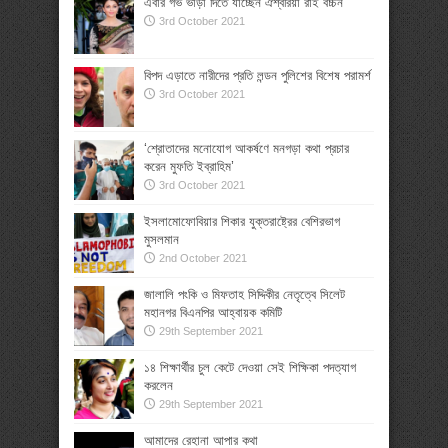
এবার গর্ভ ভাড়া দিতে যাচ্ছেন ঐশ্বরিয়া রাই বচ্চন
3rd October 2021
বিপদ এড়াতে নারীদের প্রতি লন্ডন পুলিশের বিশেষ পরামর্শ
3rd October 2021
‘শ্রোতাদের মনোযোগ আকর্ষণে মনগড়া কথা প্রচার
করেন মুফতি ইব্রাহিম’
3rd October 2021
ইসলামোফোবিয়ার শিকার যুক্তরাষ্ট্রের বেশিরভাগ
মুসলমান
2nd October 2021
জালালি পংকি ও মিফতাহ সিদ্দিকীর নেতৃত্বে সিলেট
মহানগর বিএনপির আহ্বায়ক কমিটি
29th September 2021
১৪ শিক্ষার্থীর চুল কেটে দেওয়া সেই শিক্ষিকা পদত্যাগ
করলেন
29th September 2021
আমাদের রেহানা আপার কথা