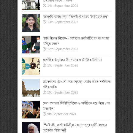
হাতিয়েছে এহসান গ্রুপ’
14th September 2021
বিচারপতি বাবার কন্যা সিলেটী জিনাতের ‘নিউইয়র্ক জয়’
13th September 2021
শপথ নিলেন সিলেট-৩ আসনের নবনির্বাচিত সংসদ সদস্য
হাবিবুর রহমান
12th September 2021
সামাজিক উন্নয়নে ইসলামের অর্থনৈতিক নির্দেশনা
10th September 2021
তালেবানের প্রশংসা করে বক্তব্য দেয়ায় জামে মসজিদের
খতিব আটক
10th September 2021
জেল পালানো ফিলিস্তিনিদের ৬ আত্মীয়কে ধরে নিয়ে গেল
ইসরাইল
9th September 2021
‘পিএইচডি, মাস্টার ডিগ্রির কোনো মূল্য নেই’ বলছেন
তালেবান শিক্ষামন্ত্রী