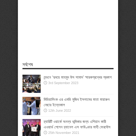
সর্বশেষ
লন্ডনে ‘হৃদয়ে মাহমুদ উস সামাদ’ স্মারকগ্রন্থের প্রকাশ
3rd September 2023
মিডিয়ালিংক এর এমডি মুজিব ইসলামের মাতা মায়ারুন
নেছার ইন্তেকাল
12th June 2022
চ্যারিটি ওয়ার্কে অনন্য ভূমিকার জন্য এশিয়ান কারী
এওয়ার্ড পেলেন চ্যানেল এস ফাউণ্ডার মাহী ফেরদৌস
25th November 2021