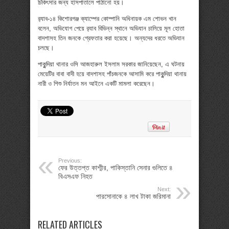
চিকিৎসার জন্য হাসপাতালে পাঠানো হয়।
র‌্যাব-১৪ কিশোরগঞ্জ ক্যাম্পের কোম্পানি অধিনায়ক এম শোভন খান
বলেন, অভিযোগ পেয়ে র‌্যাব বিভিন্ন স্থানে অভিযান চালিয়ে মূল হোতা
বাদশাসহ তিন জনকে গ্রেফতার করা হয়েছে। অন্যদের ধরতে অভিযান
চলছে।
পাকুন্দিয়া থানার ওসি আজহারুল ইসলাম সরকার জানিয়েছেন, এ ঘটনায়
মেয়েটির বাবা বাদী হয়ে বাদশাসহ পাঁচজনকে আসামি করে পাকুন্দিয়া থানায়
নারী ও শিশু নির্যাতন মন আইনে একটি মামলা করেছেন।
Previous:
ফের উত্তপ্ত কাশ্মীর, পাকিস্তানি সেনার গুলিতে ৪
বিএসএফ নিহত
Next:
পারসোনাকে ৪ লাখ টাকা জরিমানা
RELATED ARTICLES