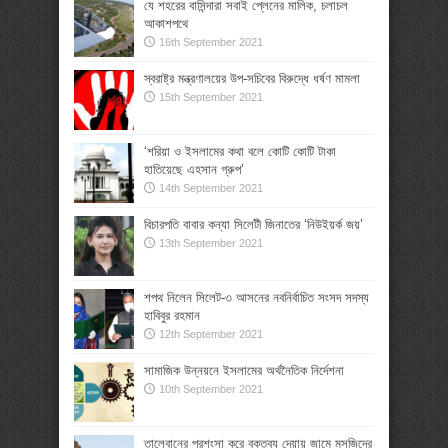
যে শহরের বাসিন্দারা সবাই প্লেনের মালিক, চলাচল
আকাশপথে
16th September 2021
স্বরাষ্ট্র মন্ত্রণালয়ের উপ-সচিবের বিরুদ্ধে ধর্ষণ মামলা
15th September 2021
‘শরিয়া ও ইসলামের কথা বলে কোটি কোটি টাকা
হাতিয়েছে এহসান গ্রুপ’
14th September 2021
বিচারপতি বাবার কন্যা সিলেটী জিনাতের ‘নিউইয়র্ক জয়’
13th September 2021
শপথ নিলেন সিলেট-৩ আসনের নবনির্বাচিত সংসদ সদস্য
হাবিবুর রহমান
12th September 2021
সামাজিক উন্নয়নে ইসলামের অর্থনৈতিক নির্দেশনা
10th September 2021
তালেবানের প্রশংসা করে বক্তব্য দেয়ায় জামে মসজিদের