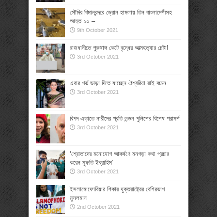
সৌদির বিমানবন্দরে ড্রোন হামলায় তিন বাংলাদেশীসহ
আহত ১০ –
9th October 2021
রাজধানীতে পুরুষাঙ্গ কেটে বৃদ্ধের আত্মহত্যার চেষ্টা!
3rd October 2021
এবার গর্ভ ভাড়া দিতে যাচ্ছেন ঐশ্বরিয়া রাই বচ্চন
3rd October 2021
বিপদ এড়াতে নারীদের প্রতি লন্ডন পুলিশের বিশেষ পরামর্শ
3rd October 2021
‘শ্রোতাদের মনোযোগ আকর্ষণে মনগড়া কথা প্রচার
করেন মুফতি ইব্রাহিম’
3rd October 2021
ইসলামোফোবিয়ার শিকার যুক্তরাষ্ট্রের বেশিরভাগ
মুসলমান
2nd October 2021