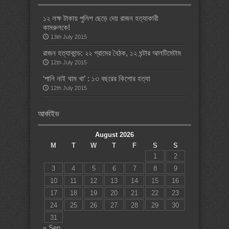
১২ লক্ষ টাকায় পুলিশ ছেড়ে দেয় রাজন হত্যাকারী
কামরুলকে!
13th July 2015
রাজন হত্যাকান্ড: ২২ গ্রামের বৈঠক, ১২ ঘন্টার আলটিমেটাম
12th July 2015
‘পানি নাই ঘাম খা’ : ১৩ বছরের কিশোর হত্যা
12th July 2015
আর্কাইভ
August 2026
M
T
W
T
F
S
S
1
2
3
4
5
6
7
8
9
10
11
12
13
14
15
16
17
18
19
20
21
22
23
24
25
26
27
28
29
30
31
« Sep