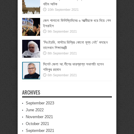
খতিব আটক
10th September 2021
জেল পালানো ফিলিস্তিনিদের ৬ আত্মীয়কে ধরে নিয়ে গেল
ইসরাইল
9th September 2021
‘পিএইচডি, মাস্টার ডিগ্রির কোনো মূল্য নেই’ বলছেন
তালেবান শিক্ষামন্ত্রী
8th September 2021
সিলেট জেলা আ.লীগের ভারপ্রাপ্ত সভাপতি হলেন
শফিকুর রহমান
6th September 2021
ARCHIVES
September 2023
June 2022
November 2021
October 2021
September 2021