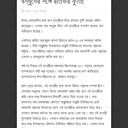
বন্ধুদের সঙ্গে রাতভর ফুর্তি!
13th June 2018
ঈদের কেনাকাটার কথা বলে ছাত্রীকে নিয়ে রাতভর ফুর্তি করেছে কথিত
বয়ফ্রেন্ড। এসময় তার বন্ধুরা মিলে ওই ছাত্রীকে গণধর্ষণ করেছে বলে
অভিযোগ উঠেছে।
এঘটনায় জড়িত বয়ফ্রেন্ড বাদশা মিয়াকে র‌্যাব-১৪ এর সদস্যরা আটক
করেছে। তিনি পাকুন্দিয়া উপজেলার নারান্দি ইউনিয়নের শালংকা গ্রামের
বাসিন্দা। পরে বিভিন্ন স্থানে অভিযান চালিয়ে তার সহযোগী একই গ্রামের
এরশাদ ও রুস্তুমকে আটক করা হয়।
ধর্ষণের শিকার ওই ছাত্রীকে মঙ্গলবার কিশোরগঞ্জ ২৫০ শয্যার জেনারেল
হাসপাতালে ভর্তি করা হয়েছে। তার অবস্থা গুরুতর বলে জানিয়েছে
হাসপাতালের উপ-পরিচালক ডা. রমজান মাহমুদ।
র‌্যাব সূত্র জানায়, ওই ছাত্রীর সঙ্গে বাদশা মিয়ার প্রেমের সম্পর্ক ছিল।
সোমবার সন্ধ্যায় ফোনে ঈদের কেনাকাটা করার কথা বলে ওই ছাত্রীকে
বাড়ি থেকে সদর উপজেলার বিন্নাটি মোড়ে নিয়ে যাওয়া হয়। পরে
বাদশাসহ তার সাঙ্গপাঙ্গরা কৌশলে পাকুন্দিয়ার নারান্দি ইউনিয়নের ছোট
আজলদি গ্রামের ঈদগাহের পাশে ওই ছাত্রীকে কলাবাগানে নিয়ে যায়।
সেখানে রাতভর ধর্ষণের পর ভোরে তাকে ছেড়ে ওেয়া হয়। পরে ওই ছাত্রী
পুলেরঘাট বাজারে যায়। সেখানে বাজারের এক পাহারাদার তাকে উদ্ধার
করে সদর উপজেলার চৌদ্দশত ইউনিয়ন পরিষদে নিয়ে যায়। এরপর তাকে