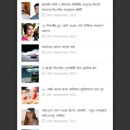
জালালি পংকি ও মিফতাহ সিদ্দিকীর নেতৃত্বে সিলেট
মহানগর বিএনপির আহ্বায়ক কমিটি
29th September 2021
১৪ শিক্ষার্থীর চুল কেটে দেওয়া সেই শিক্ষিকা পদত্যাগ
করলেন
29th September 2021
আমাদের রেহানা আপার কথা
20th September 2021
এ বছরই সিলেটের ধোপাদিঘী পাবে নান্দনিক রূপ
19th September 2021
১০ কেজি চালের জন্য ভাতিজার ছুরিকাঘাতে চাচা খুন
16th September 2021
আইএসে যোগ দেওয়া ছিলো বোকামি : নতুন বেশভূষায়
আইএসবধূ শামীমা!
16th September 2021