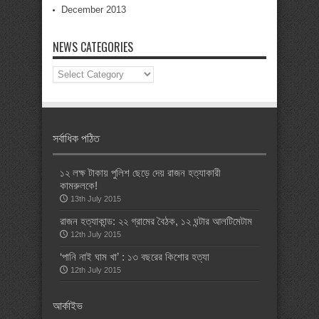
December 2013
NEWS CATEGORIES
News
Categories
সর্বাধিক পঠিত
১২ লক্ষ টাকায় পুলিশ ছেড়ে দেয় রাজন হত্যাকারী
কামরুলকে!
13th July 2015
রাজন হত্যাকান্ড: ২২ গ্রামের বৈঠক, ১২ ঘন্টার আলটিমেটাম
12th July 2015
‘পানি নাই ঘাম খা’ : ১৩ বছরের কিশোর হত্যা
12th July 2015
আর্কাইভ