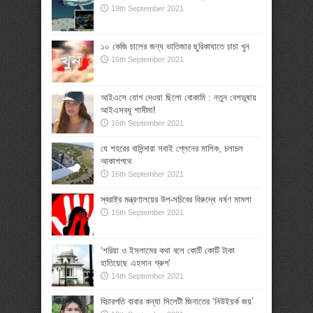
19th September 2021
১০ কেজি চালের জন্য ভাতিজার ছুরিকাঘাতে চাচা খুন
16th September 2021
আইএসে যোগ দেওয়া ছিলো বোকামি : নতুন বেশভূষায়
আইএসবধূ শামীমা!
16th September 2021
যে শহরের বাসিন্দারা সবাই প্লেনের মালিক, চলাচল
আকাশপথে
16th September 2021
স্বরাষ্ট্র মন্ত্রণালয়ের উপ-সচিবের বিরুদ্ধে ধর্ষণ মামলা
15th September 2021
‘শরিয়া ও ইসলামের কথা বলে কোটি কোটি টাকা
হাতিয়েছে এহসান গ্রুপ’
14th September 2021
বিচারপতি বাবার কন্যা সিলেটী জিনাতের ‘নিউইয়র্ক জয়’