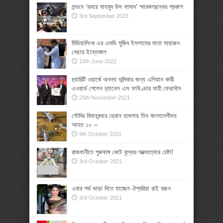
লন্ডনে ‘হৃদয়ে মাহমুদ উস সামাদ’ স্মারকগ্রন্থের প্রকাশ
3rd September 2023
মিডিয়ালিংক এর এমডি মুজিব ইসলামের মাতা মায়ারুন
নেছার ইন্তেকাল
12th June 2022
চ্যারিটি ওয়ার্কে অনন্য ভূমিকার জন্য এশিয়ান কারী
এওয়ার্ড পেলেন চ্যানেল এস ফাউণ্ডার মাহী ফেরদৌস
25th November 2021
সৌদির বিমানবন্দরে ড্রোন হামলায় তিন বাংলাদেশীসহ
আহত ১০ –
9th October 2021
রাজধানীতে পুরুষাঙ্গ কেটে বৃদ্ধের আত্মহত্যার চেষ্টা!
3rd October 2021
এবার গর্ভ ভাড়া দিতে যাচ্ছেন ঐশ্বরিয়া রাই বচ্চন
3rd October 2021