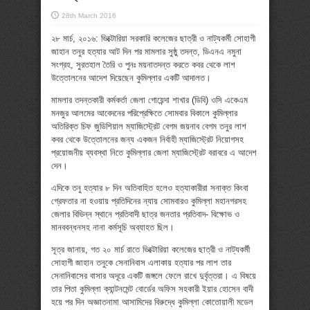
28th March 2016
২৮ মার্চ, ২০১৬: ভিক্টোরিয়া সরকারি কলেজের ছাত্রী ও নাট্যকর্মী সোহাগী
জাহান তনুর হত্যার আট দিন পর মামলার সুষ্ঠু তদন্ত, ডিএনএ নমুনা
সংগ্রহ, সুরতহাল তৈরি ও পুনঃ ময়নাতদন্ত করতে কবর থেকে লাশ
উত্তোলনের আদেশ দিয়েছেন কুমিল্লার একটি আদালত।
মামলার তদন্তকারী কর্মকর্তা জেলা গোয়েন্দা শাখার (ডিবি) ওসি একেএম
মনজুর আলমের আবেদনের পরিপ্রেক্ষিতে সোমবার বিকালে কুমিল্লার
অতিরিক্ত চিফ জুডিশিয়াল ম্যাজিস্ট্রেট বেগম জয়নাব বেগম তনুর লাশ
কবর থেকে উত্তোলনের জন্য একজন নির্বাহী ম্যাজিস্ট্রেট নিয়োগসহ
প্রয়োজনীয় ব্যবস্থা নিতে কুমিল্লার জেলা ম্যাজিস্ট্রেট বরাবরে এ আদেশ
দেন।
এদিকে তনু হত্যার ৮ দিন অতিবাহিত হলেও হত্যাকারীরা সনাক্ত কিংবা
গ্রেফতার না হওয়ায় প্রতিদিনের ন্যায় সোমবারও কুমিল্লা মহানগরসহ
জেলার বিভিন্ন স্থানে প্রতিবাদী ছাত্র জনতার প্রতিবাদ- বিক্ষোভ ও
মানববন্ধনসহ নানা কর্মসূচি অব্যাহত ছিল।
সূত্র জানায়, গত ২০ মার্চ রাতে ভিক্টোরিয়া কলেজের ছাত্রী ও নাট্যকর্মী
সোহাগী জাহান তনুকে সেনানিবাস এলাকায় হত্যার পর লাশ তার
সেনানিবাসের বাসার অদূরে একটি জঙ্গলে ফেলে রাখে দুর্বৃত্তরা। এ বিষয়ে
তার পিতা কুমিল্লা ক্যান্টনমেন্ট বোর্ডের অফিস সহকারী ইয়ার হোসেন বাদী
হয়ে পর দিন অজ্ঞাতনামা আসামিদের বিরুদ্ধে কুমিল্লা কোতোয়ালী মডেল