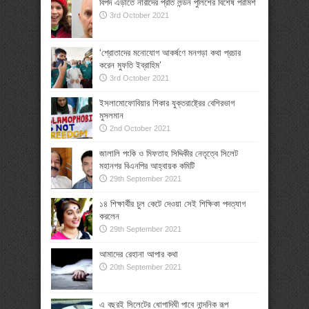
বিপদ এড়াতে নারীদের প্রতি লন্ডন পুলিশের বিশেষ পরামর্শ
3rd October 2021
‘শ্রোতাদের মনোযোগ আকর্ষণে মনগড়া কথা প্রচার
করেন মুফতি ইব্রাহিম’
3rd October 2021
ইসলামোফোবিয়ার শিকার যুক্তরাষ্ট্রের বেশিরভাগ
মুসলমান
2nd October 2021
জালালি পংকি ও মিফতাহ সিদ্দিকীর নেতৃত্বে সিলেট
মহানগর বিএনপির আহ্বায়ক কমিটি
29th September 2021
১৪ শিক্ষার্থীর চুল কেটে দেওয়া সেই শিক্ষিকা পদত্যাগ
করলেন
29th September 2021
আমাদের রেহানা আপার কথা
20th September 2021
এ বছরই সিলেটের ধোপাদিঘী পাবে নান্দনিক রূপ