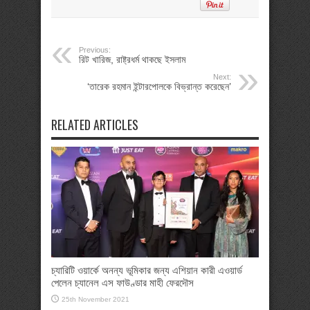
Previous:
রিট খারিজ, রাষ্ট্রধর্ম থাকছে ইসলাম
Next:
‘তারেক রহমান ইন্টারপোলকে বিভ্রান্ত করেছেন’
RELATED ARTICLES
চ্যারিটি ওয়ার্কে অনন্য ভূমিকার জন্য এশিয়ান কারী এওয়ার্ড
পেলেন চ্যানেল এস ফাউণ্ডার মাহী ফেরদৌস
25th November 2021