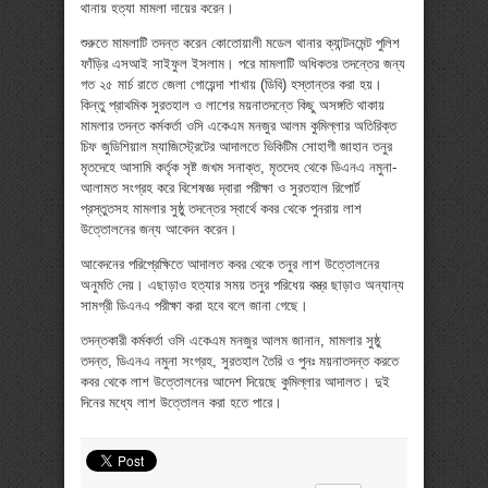
থানায় হত্যা মামলা দায়ের করেন।
শুরুতে মামলাটি তদন্ত করেন কোতোয়ালী মডেল থানার ক্যান্টনমেন্ট পুলিশ
ফাঁড়ির এসআই সাইফুল ইসলাম। পরে মামলাটি অধিকতর তদন্তের জন্য
গত ২৫ মার্চ রাতে জেলা গোয়েন্দা শাখায় (ডিবি) হস্তান্তর করা হয়।
কিন্তু প্রাথমিক সুরতহাল ও লাশের ময়নাতদন্তে কিছু অসঙ্গতি থাকায়
মামলার তদন্ত কর্মকর্তা ওসি একেএম মনজুর আলম কুমিল্লার অতিরিক্ত
চিফ জুডিশিয়াল ম্যাজিস্ট্রেটের আদালতে ভিকিটিম সোহাগী জাহান তনুর
মৃতদেহে আসামি কর্তৃক সৃষ্ট জখম সনাক্ত, মৃতদেহ থেকে ডিএনএ নমুনা-
আলামত সংগ্রহ করে বিশেষজ্ঞ দ্বারা পরীক্ষা ও সুরতহাল রিপোর্ট
প্রস্তুতসহ মামলার সুষ্ঠু তদন্তের স্বার্থে কবর থেকে পুনরায় লাশ
উত্তোলনের জন্য আবেদন করেন।
আবেদনের পরিপ্রেক্ষিতে আদালত কবর থেকে তনুর লাশ উত্তোলনের
অনুমতি দেয়। এছাড়াও হত্যার সময় তনুর পরিধেয় বস্ত্র ছাড়াও অন্যান্য
সামগ্রী ডিএনএ পরীক্ষা করা হবে বলে জানা গেছে।
তদন্তকারী কর্মকর্তা ওসি একেএম মনজুর আলম জানান, মামলার সুষ্ঠু
তদন্ত, ডিএনএ নমুনা সংগ্রহ, সুরতহাল তৈরি ও পুনঃ ময়নাতদন্ত করতে
কবর থেকে লাশ উত্তোলনের আদেশ দিয়েছে কুমিল্লার আদালত। দুই
দিনের মধ্যে লাশ উত্তোলন করা হতে পারে।