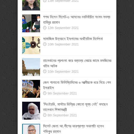
13th September 2021
শপথ নিলেন সিলেট-৩ আসনের নবনির্বাচিত সংসদ সদস্য
হাবিবুর রহমান
12th September 2021
সামাজিক উন্নয়নে ইসলামের অর্থনৈতিক নির্দেশনা
10th September 2021
তালেবানের প্রশংসা করে বক্তব্য দেয়ায় জামে মসজিদের
খতিব আটক
10th September 2021
জেল পালানো ফিলিস্তিনিদের ৬ আত্মীয়কে ধরে নিয়ে গেল
ইসরাইল
9th September 2021
‘পিএইচডি, মাস্টার ডিগ্রির কোনো মূল্য নেই’ বলছেন
তালেবান শিক্ষামন্ত্রী
8th September 2021
সিলেট জেলা আ.লীগের ভারপ্রাপ্ত সভাপতি হলেন
শফিকুর রহমান