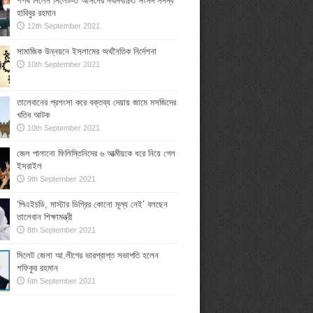
শপথ নিলেন সিলেট-৩ আসনের নবনির্বাচিত সংসদ সদস্য
হাবিবুর রহমান
12th September 2021
সামাজিক উন্নয়নে ইসলামের অর্থনৈতিক নির্দেশনা
10th September 2021
তালেবানের প্রশংসা করে বক্তব্য দেয়ায় জামে মসজিদের
খতিব আটক
10th September 2021
জেল পালানো ফিলিস্তিনিদের ৬ আত্মীয়কে ধরে নিয়ে গেল
ইসরাইল
9th September 2021
‘পিএইচডি, মাস্টার ডিগ্রির কোনো মূল্য নেই’ বলছেন
তালেবান শিক্ষামন্ত্রী
8th September 2021
সিলেট জেলা আ.লীগের ভারপ্রাপ্ত সভাপতি হলেন
শফিকুর রহমান
6th September 2021