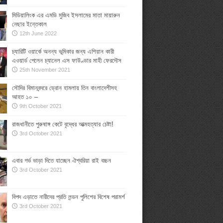
মিডিয়ালিংক এর এমডি মুজিব ইসলামের মাতা মায়ারুন
নেছার ইন্তেকাল
12th June 2022
চ্যারিটি ওয়ার্কে অনন্য ভূমিকার জন্য এশিয়ান কারী
এওয়ার্ড পেলেন চ্যানেল এস ফাউণ্ডার মাহী ফেরদৌস
25th November 2021
সৌদির বিমানবন্দরে ড্রোন হামলায় তিন বাংলাদেশীসহ
আহত ১০ –
9th October 2021
রাজধানীতে পুরুষাঙ্গ কেটে বৃদ্ধের আত্মহত্যার চেষ্টা!
3rd October 2021
এবার গর্ভ ভাড়া দিতে যাচ্ছেন ঐশ্বরিয়া রাই বচ্চন
3rd October 2021
বিপদ এড়াতে নারীদের প্রতি লন্ডন পুলিশের বিশেষ পরামর্শ
3rd October 2021