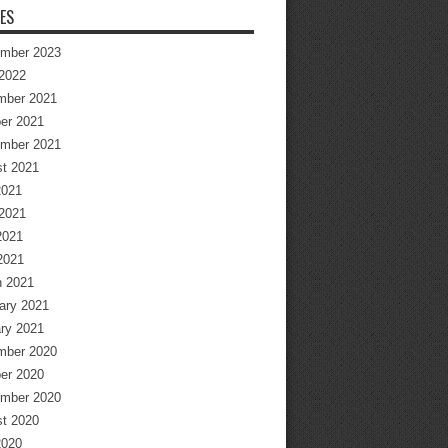
ES
mber 2023
2022
mber 2021
er 2021
mber 2021
t 2021
2021
2021
2021
 2021
 2021
ary 2021
ry 2021
mber 2020
er 2020
mber 2020
t 2020
2020