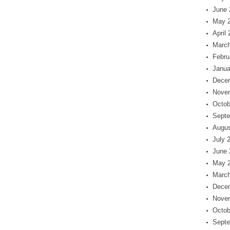
June 
May 
April
March
Febru
Janua
Dece
Nove
Octob
Septe
Augus
July 
June 
May 
March
Dece
Nove
Octob
Septe