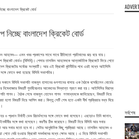
ADVERT
িচ্ছে বাংলাদেশ ক্রিকেট বোর্ড
প নিচ্ছে বাংলাদেশ ক্রিকেট বোর্ড
সকিন আহমেদ— এমন খবর প্রকাশের সাথে সাথে রীতিমতো প্রতিবাদের ঝড় বয়ে যায়।
েশ ক্রিকেট বোর্ডও (বিসিবি)। পেসার তাসকিন আহমেদকে আন্তর্জাতিক ক্রিকেটে ফিরে পেতে
লাদেশ ক্রিকেটের সর্বোচ্চ সংস্থাটি। আর এই ক্রিকেট কূটনীতির পথে এরই মধ্যে আইসিসি
ের সঙ্গে ফোনে কথা হয়েছে বিসিবি সভাপতির।
র সকালে বিসিবি সভাপতি নাজমুল হাসানের গুলশানের বাসায় এক বৈঠকে বসেছিলেন বোর্ডের
 নিষেধাজ্ঞার বিষয়টি পুনর্বিবেচনার আবেদনের সিদ্ধান্ত গ্রহণ করা হয়। আইসিসির বিরদ্ধে
ভাপতি পাপন। বৈঠক শেষে নাজমুল হোসেন পাপন গণমাধ্যমকে জানিয়েছেন, বিষয়টি নিয়ে
িয়া হলো বিষয়টি নিয়ে আপিল করা। কিন্তু সেটি শেষ হতে একটা দীর্ঘ প্রক্রিয়ার মধ্য দিয়ে
ে।
সর্বশেষ
র ও প্রধান নির্বাহী ডেভ রিচার্ডসনের সঙ্গে ফোনে কথা বলেছেন। এছাড়াও তিনি জানান,
ইনজীবীর সঙ্গে কথা বলেছেন। করণীয় ঠিক করেছেন। বিষয়টি নিয়ে বিসিবি আর সবার
্রিয়া আর সবার মতো হবে না। সেটার আনুষ্ঠানিক কিছু প্রক্রিয়া আছে। তাসকিন আহমেদ ও
িয়া পেতে দেরি হওয়ায় ক্রিকেট সমর্থকদের মধ্যে ক্ষোভ আছে। এ নিয়ে বিসিবি সভাপতি