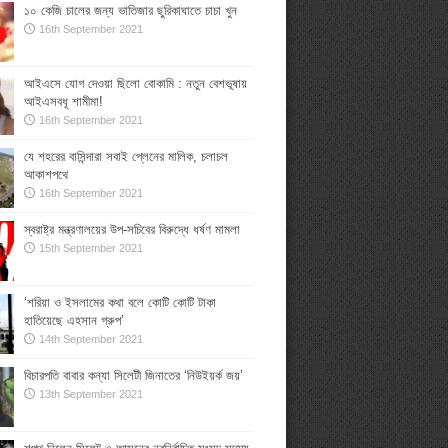
১০ কেজি চালের জন্য ভাতিজার ছুরিকাঘাতে চাচা খুন
16th September 2021
আইএসে যোগ দেওয়া ছিলো বোকামি : নতুন বেশভূষায়
আইএসবধূ শামীমা!
16th September 2021
যে শহরের বাসিন্দারা সবাই প্লেনের মালিক, চলাচল
আকাশপথে
16th September 2021
স্বরাষ্ট্র মন্ত্রণালয়ের উপ-সচিবের বিরুদ্ধে ধর্ষণ মামলা
15th September 2021
‘শরিয়া ও ইসলামের কথা বলে কোটি কোটি টাকা
হাতিয়েছে এহসান গ্রুপ’
14th September 2021
বিচারপতি বাবার কন্যা সিলেটী জিনাতের ‘নিউইয়র্ক জয়’
13th September 2021