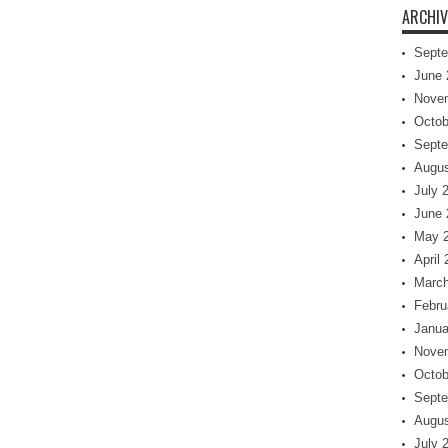
ARCHIV
Septe
June 
Nove
Octob
Septe
Augus
July 
June 
May 
April
March
Febru
Janua
Nove
Octob
Septe
Augus
July 