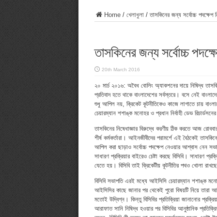
Home
/
খেলাধুলা
/
তাসকিনের জন্য সর্বোচ্চ পদক্ষেপ ন
তাসকিনের জন্য সর্বোচ্চ পদক্ষে
20th March 2016
২০ মার্চ ২০১৬: অবৈধ বোলিং অ্যাকশনের দায়ে নিষিদ্ধ তা
প্রতিবাদ হতে থাকে বাংলাদেশের সর্বস্তরে। বসে নেই বাংলাদ
শুধু আপিল নয়, ক্রিকেট কূটনীতিকেও কাজে লাগাতে চায় বাং
চেয়ারম্যান শশাঙ্ক মনোহর ও প্রধান নির্বাহী ডেভ রিচার্ডসন
তাসকিনের নিষেধাজ্ঞার বিরুদ্ধে করণীয় ঠিক করতে আজ রোববা
শীর্ষ কর্মকর্তারা। আইনজীবীদের পরামর্শে এই বৈঠকেই তাসকিনের
আপিল করা ছাড়াও সর্বোচ্চ পদক্ষেপ নেওয়ার আশ্বাস নেন স
সাধারণ প্রক্রিয়ার বাইরেও চেষ্টা করছে বিসিবি। সাধারণ প্রক্র
যেতে হয়। বিসিবি তাই ক্রিকেটীয় কূটনীতির পথও খোলা রাখছ
বিসিবি সভাপতি এরই মধ্যে আইসিসি চেয়ারম্যান শশাঙ্ক মনোহ
আইসিসির কাছে জানার পর থেকেই পুরো বিষয়টি নিয়ে তারা আ
মতোই উদ্বিগ্ন। কিন্তু বিসিবির প্রতিক্রিয়া জানানোর প্রক
আরাফাত সানি নিষিদ্ধ হওয়ার পর বিসিবির আনুষ্ঠানিক প্রতিক্র