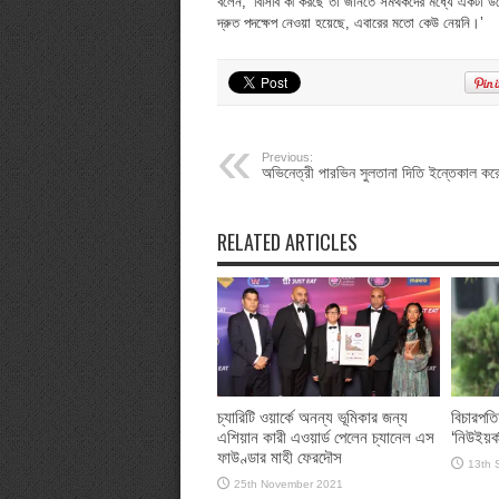
বলেন, ‘বিসিবি কী করছে তা জানতে সমর্থকদের মধ্যে একটা উ
দ্রুত পদক্ষেপ নেওয়া হয়েছে, এবারের মতো কেউ নেয়নি।’
Previous:
অভিনেত্রী পারভিন সুলতানা দিতি ইন্তেকাল কর
RELATED ARTICLES
চ্যারিটি ওয়ার্কে অনন্য ভূমিকার জন্য
বিচারপতি
এশিয়ান কারী এওয়ার্ড পেলেন চ্যানেল এস
‘নিউইয়র্
ফাউণ্ডার মাহী ফেরদৌস
13th 
25th November 2021