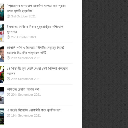
‘শ্রোতাদের মনোযোগ আকর্ষণে মনগড়া কথা প্রচার
করেন মুফতি ইব্রাহিম’
3rd October 2021
ইসলামোফোবিয়ার শিকার যুক্তরাষ্ট্রের বেশিরভাগ
মুসলমান
2nd October 2021
জালালি পংকি ও মিফতাহ সিদ্দিকীর নেতৃত্বে সিলেট
মহানগর বিএনপির আহ্বায়ক কমিটি
29th September 2021
১৪ শিক্ষার্থীর চুল কেটে দেওয়া সেই শিক্ষিকা পদত্যাগ
করলেন
29th September 2021
আমাদের রেহানা আপার কথা
20th September 2021
এ বছরই সিলেটের ধোপাদিঘী পাবে নান্দনিক রূপ
19th September 2021