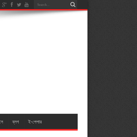
ইল
ব্লগ
ই-পেপার