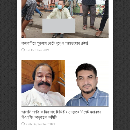
রাজধানীতে পুরুষাঙ্গ কেটে বৃদ্ধের আত্মহত্যার চেষ্টা!
3rd October 2021
জালালি পংকি ও মিফতাহ সিদ্দিকীর নেতৃত্বে সিলেট মহানগর
বিএনপির আহ্বায়ক কমিটি
29th September 2021