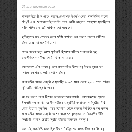
21st November 2015
মানবতাবিরোধী অপরাধে মৃত্যুদণ্ডপ্রাপ্ত বিএনপি নেতা সালাউদ্দিন কাদের
চৌধুরী এবং জামায়াতে ইসলামীর নেতা আলী আহসান মোহাম্মদ মুজাহিদের
ফাঁসি শনিবার রাতেই কার্যকর করা হয়েছে।
ইতিহাসের দায় শোধের জন্য ফাঁসি কার্যকর করা হলেও তাদের ফাঁসিতে
রচিত হচ্ছে আরেক ইতিহাস।
মাত্র কয়েক বছর আগে পূর্ণমন্ত্রী হিসেবে দায়িত্ব পালনকারী দুই
রাজনীতিককে ফাঁসির কাষ্ঠে ঝোলানো হয়েছে।
বাংলাদেশে এটা প্রথম। আর সমসাময়িক বিশ্বে শুধু ইরাক ছাড়া অন
কোনো দেশেও এমনটা দেখা যায়নি।
সালাউদ্দিন কাদের চৌধুরী ও মুজাহিদ ২০০১ সাল থেকে ২০০৬ সাল পর্যন্ত
পূর্ণমন্ত্রীর দায়িত্বে ছিলেন।
স্ব স্ব দলেও তারা ছিলেন অত্যন্ত প্রভাবশালী। বাংলাদেশের প্রধান
ইসলামী দল জামায়াতে ইসলামীর সেক্রেটারি জেনারেল বা দ্বিতীয় শীর্ষ
নেতা ছিলেন মুজাহিদ। আর চট্টগ্রাম থেকে বারবার নির্বাচিত সংসদ সদস্য
সালাউদ্দিন কাদের চৌধুরী দেশের অন্যতম বৃহত্তম দল বিএনপির নীতি
নির্ধারণী ফোরাম জাতীয় স্থায়ী কমিটির অন্যতম সদস্য।
এই দুই রাজনীতিকেরই ছিল দীর্ঘ ও বৈচিত্র্যময় রাজনৈতিক ক্যারিয়ার।