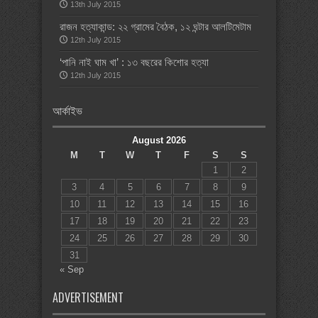
13th July 2015
রাজন হত্যাকান্ড: ২২ গ্রামের বৈঠক, ১২ ঘন্টার আলটিমেটাম
12th July 2015
‘পানি নাই ঘাম খা’ : ১৩ বছরের কিশোর হত্যা
12th July 2015
আর্কাইভ
August 2026
M
T
W
T
F
S
S
1
2
3
4
5
6
7
8
9
10
11
12
13
14
15
16
17
18
19
20
21
22
23
24
25
26
27
28
29
30
31
« Sep
ADVERTISEMENT