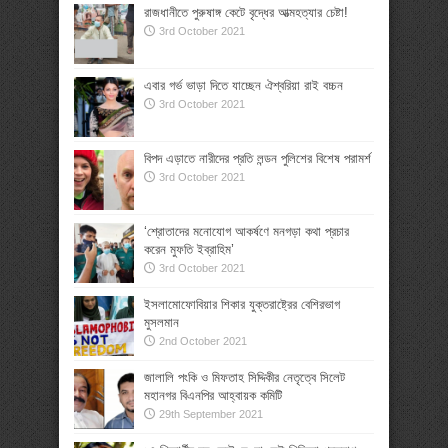
রাজধানীতে পুরুষাঙ্গ কেটে বৃদ্ধের আত্মহত্যার চেষ্টা!
3rd October 2021
এবার গর্ভ ভাড়া দিতে যাচ্ছেন ঐশ্বরিয়া রাই বচ্চন
3rd October 2021
বিপদ এড়াতে নারীদের প্রতি লন্ডন পুলিশের বিশেষ পরামর্শ
3rd October 2021
‘শ্রোতাদের মনোযোগ আকর্ষণে মনগড়া কথা প্রচার
করেন মুফতি ইব্রাহিম’
3rd October 2021
ইসলামোফোবিয়ার শিকার যুক্তরাষ্ট্রের বেশিরভাগ
মুসলমান
2nd October 2021
জালালি পংকি ও মিফতাহ সিদ্দিকীর নেতৃত্বে সিলেট
মহানগর বিএনপির আহ্বায়ক কমিটি
29th September 2021