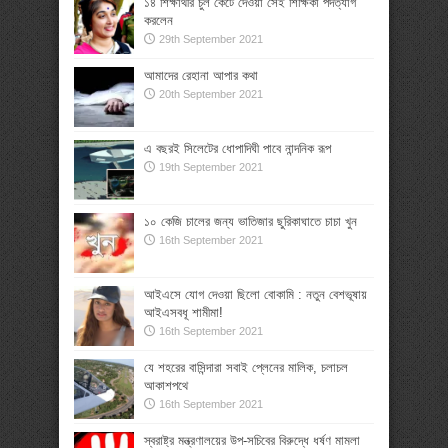
১৪ শিক্ষার্থীর চুল কেটে দেওয়া সেই শিক্ষিকা পদত্যাগ
করলেন
29th September 2021
আমাদের রেহানা আপার কথা
20th September 2021
এ বছরই সিলেটের ধোপাদিঘী পাবে নান্দনিক রূপ
19th September 2021
১০ কেজি চালের জন্য ভাতিজার ছুরিকাঘাতে চাচা খুন
16th September 2021
আইএসে যোগ দেওয়া ছিলো বোকামি : নতুন বেশভূষায়
আইএসবধূ শামীমা!
16th September 2021
যে শহরের বাসিন্দারা সবাই প্লেনের মালিক, চলাচল
আকাশপথে
16th September 2021
স্বরাষ্ট্র মন্ত্রণালয়ের উপ-সচিবের বিরুদ্ধে ধর্ষণ মামলা