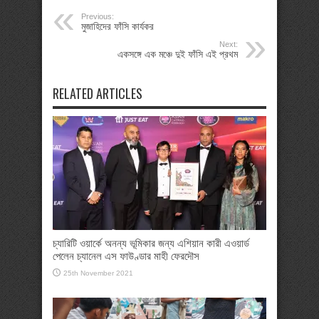
Previous:
মুজাহিদের ফাঁসি কার্যকর
Next:
একসঙ্গে এক মঞ্চে দুই ফাঁসি এই প্রথম
RELATED ARTICLES
চ্যারিটি ওয়ার্কে অনন্য ভূমিকার জন্য এশিয়ান কারী এওয়ার্ড
পেলেন চ্যানেল এস ফাউণ্ডার মাহী ফেরদৌস
25th November 2021