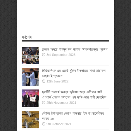
সর্বশেষ
লন্ডনে ‘হৃদয়ে মাহমুদ উস সামাদ’ স্মারকগ্রন্থের প্রকাশ
3rd September 2023
মিডিয়ালিংক এর এমডি মুজিব ইসলামের মাতা মায়ারুন
নেছার ইন্তেকাল
12th June 2022
চ্যারিটি ওয়ার্কে অনন্য ভূমিকার জন্য এশিয়ান কারী
এওয়ার্ড পেলেন চ্যানেল এস ফাউণ্ডার মাহী ফেরদৌস
25th November 2021
সৌদির বিমানবন্দরে ড্রোন হামলায় তিন বাংলাদেশীসহ
আহত ১০ –
9th October 2021