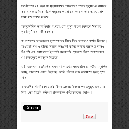
স্বাধীনতার ৪৫ বছর পর যুদ্ধাপরাধের অভিযোগে তাদের মৃত্যুদণ্ড কার্যকর
করা হলেও এ নিয়ে বিতর্ক সম্ভবত আরো ৪৫ বছর বা তার চেয়েও বেশি
সময় ধরে চলতে থাকবে।
আন্তর্জাতিক মানবাধিকার সংগঠনগুলো যুদ্ধাপরাধের বিচারকে ‘ভয়াবহ
ত্রুটিপূর্ণ’ বলে দাবি করছে।
বাংলাদেশের অভ্যন্তরে যুদ্ধাপরাধের বিচার নিয়ে জনমতও কার্যত বিভক্ত।
আওয়ামী লীগ ও তাদের সমমনা দলগুলো ফাঁসির দাবিতে উচ্চকণ্ঠ হলেও
বিএনপি এবং জামায়াতে ইসলামী স্বভাবতই প্রত্যক্ষ কিংবা পরোক্ষভাবে
এর বিরুদ্ধেই অবস্থান নিয়েছে।
এই মেরুকরণ রাজনৈতিক অঙ্গন থেকে এখন সমাজজীবনের গভীরে প্রোথিত
হচ্ছে, যারফলে একটি ঐক্যবদ্ধ জাতি গঠনের কাজ ভবিষ্যতে দুরূহ হতে
পারে।
রাজনৈতিক পটপরিক্রমায় এই বিচার আরেক বিচারের পথ উন্মুক্ত করে দেয়
কিনা সেটা নিয়েই উদ্বিগ্ন রাজনৈতিক পর্যবেক্ষকদের একাংশ।