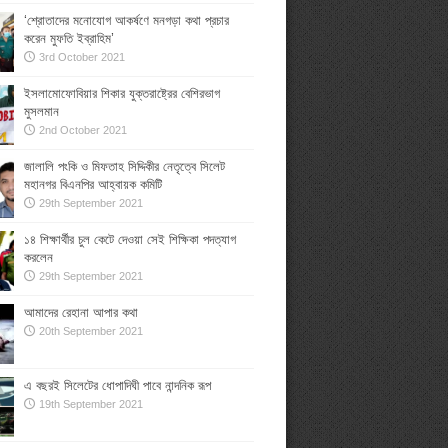
‘শ্রোতাদের মনোযোগ আকর্ষণে মনগড়া কথা প্রচার
করেন মুফতি ইব্রাহিম’
3rd October 2021
ইসলামোফোবিয়ার শিকার যুক্তরাষ্ট্রের বেশিরভাগ
মুসলমান
2nd October 2021
জালালি পংকি ও মিফতাহ সিদ্দিকীর নেতৃত্বে সিলেট
মহানগর বিএনপির আহ্বায়ক কমিটি
29th September 2021
১৪ শিক্ষার্থীর চুল কেটে দেওয়া সেই শিক্ষিকা পদত্যাগ
করলেন
29th September 2021
আমাদের রেহানা আপার কথা
20th September 2021
এ বছরই সিলেটের ধোপাদিঘী পাবে নান্দনিক রূপ
19th September 2021