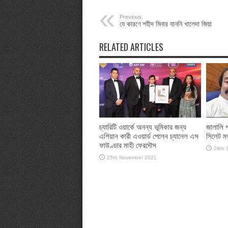
Previous:
যে কারণে শহীদ মিনার যাননি খালেদা জিয়া
RELATED ARTICLES
চ্যারিটি ওয়ার্কে অনন্য ভূমিকার জন্য
জালালি প
এশিয়ান কারী এওয়ার্ড পেলেন চ্যানেল এস
সিলেট ম
ফাউণ্ডার মাহী ফেরদৌস
29th 
25th November 2021