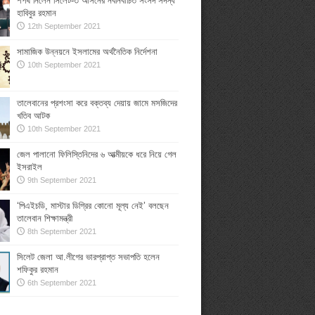
শপথ নিলেন সিলেট-৩ আসনের নবনির্বাচিত সংসদ সদস্য
হাবিবুর রহমান
12th September 2021
সামাজিক উন্নয়নে ইসলামের অর্থনৈতিক নির্দেশনা
10th September 2021
তালেবানের প্রশংসা করে বক্তব্য দেয়ায় জামে মসজিদের
খতিব আটক
10th September 2021
জেল পালানো ফিলিস্তিনিদের ৬ আত্মীয়কে ধরে নিয়ে গেল
ইসরাইল
9th September 2021
‘পিএইচডি, মাস্টার ডিগ্রির কোনো মূল্য নেই’ বলছেন
তালেবান শিক্ষামন্ত্রী
8th September 2021
সিলেট জেলা আ.লীগের ভারপ্রাপ্ত সভাপতি হলেন
শফিকুর রহমান
6th September 2021