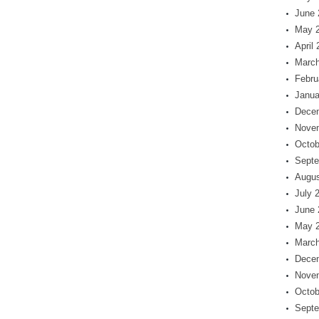
June 
May 
April
March
Febru
Janua
Dece
Nove
Octob
Septe
Augus
July 
June 
May 
March
Dece
Nove
Octob
Septe