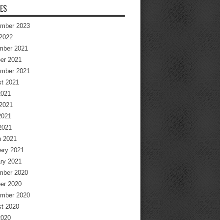
ES
mber 2023
2022
mber 2021
er 2021
mber 2021
t 2021
2021
2021
2021
 2021
 2021
ary 2021
ry 2021
mber 2020
er 2020
mber 2020
t 2020
2020