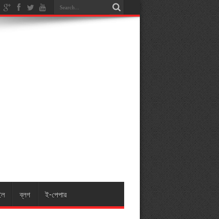
ইল
ব্লগ
ই-পেপার