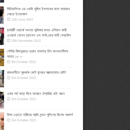
মিডিয়ালিংক এর এমডি মুজিব ইসলামের মাতা মায়ারুন
নেছার ইন্তেকাল
12th June 2022
চ্যারিটি ওয়ার্কে অনন্য ভূমিকার জন্য এশিয়ান কারী
এওয়ার্ড পেলেন চ্যানেল এস ফাউণ্ডার মাহী ফেরদৌস
25th November 2021
সৌদির বিমানবন্দরে ড্রোন হামলায় তিন বাংলাদেশীসহ
আহত ১০ –
9th October 2021
রাজধানীতে পুরুষাঙ্গ কেটে বৃদ্ধের আত্মহত্যার চেষ্টা!
3rd October 2021
এবার গর্ভ ভাড়া দিতে যাচ্ছেন ঐশ্বরিয়া রাই বচ্চন
3rd October 2021
বিপদ এড়াতে নারীদের প্রতি লন্ডন পুলিশের বিশেষ পরামর্শ
3rd October 2021