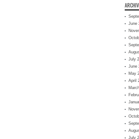
ARCHIV
Septe
June 
Nove
Octob
Septe
Augus
July 
June 
May 
April
March
Febru
Janua
Nove
Octob
Septe
Augus
July 