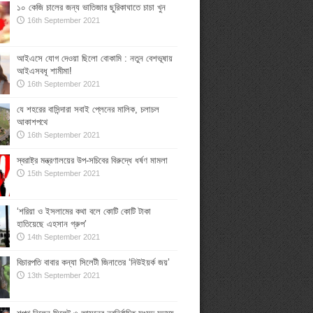
১০ কেজি চালের জন্য ভাতিজার ছুরিকাঘাতে চাচা খুন
16th September 2021
আইএসে যোগ দেওয়া ছিলো বোকামি : নতুন বেশভূষায়
আইএসবধূ শামীমা!
16th September 2021
যে শহরের বাসিন্দারা সবাই প্লেনের মালিক, চলাচল
আকাশপথে
16th September 2021
স্বরাষ্ট্র মন্ত্রণালয়ের উপ-সচিবের বিরুদ্ধে ধর্ষণ মামলা
15th September 2021
‘শরিয়া ও ইসলামের কথা বলে কোটি কোটি টাকা
হাতিয়েছে এহসান গ্রুপ’
14th September 2021
বিচারপতি বাবার কন্যা সিলেটী জিনাতের ‘নিউইয়র্ক জয়’
13th September 2021