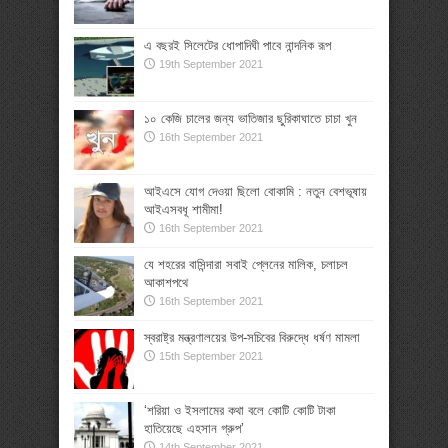
এ বছরই সিলেটের ধোপাদিঘী পাবে নান্দনিক রূপ
19th September 2021
১০ কেজি চালের জন্য ভাতিজার ছুরিকাঘাতে চাচা খুন
16th September 2021
আইএসে যোগ দেওয়া ছিলো বোকামি : নতুন বেশভূষায়
আইএসবধূ শামীমা!
16th September 2021
যে শহরের বাসিন্দারা সবাই প্লেনের মালিক, চলাচল
আকাশপথে
16th September 2021
স্বরাষ্ট্র মন্ত্রণালয়ের উপ-সচিবের বিরুদ্ধে ধর্ষণ মামলা
15th September 2021
‘শরিয়া ও ইসলামের কথা বলে কোটি কোটি টাকা
হাতিয়েছে এহসান গ্রুপ’
14th September 2021