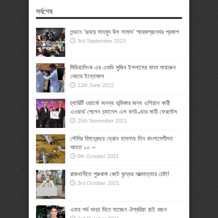
সর্বশেষ
লন্ডনে ‘হৃদয়ে মাহমুদ উস সামাদ’ স্মারকগ্রন্থের প্রকাশ
3rd September 2023
মিডিয়ালিংক এর এমডি মুজিব ইসলামের মাতা মায়ারুন
নেছার ইন্তেকাল
12th June 2022
চ্যারিটি ওয়ার্কে অনন্য ভূমিকার জন্য এশিয়ান কারী
এওয়ার্ড পেলেন চ্যানেল এস ফাউণ্ডার মাহী ফেরদৌস
25th November 2021
সৌদির বিমানবন্দরে ড্রোন হামলায় তিন বাংলাদেশীসহ
আহত ১০ –
9th October 2021
রাজধানীতে পুরুষাঙ্গ কেটে বৃদ্ধের আত্মহত্যার চেষ্টা!
3rd October 2021
এবার গর্ভ ভাড়া দিতে যাচ্ছেন ঐশ্বরিয়া রাই বচ্চন