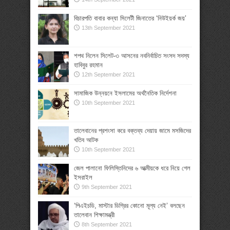
বিচারপতি বাবার কন্যা সিলেটী জিনাতের ‘নিউইয়র্ক জয়’
13th September 2021
শপথ নিলেন সিলেট-৩ আসনের নবনির্বাচিত সংসদ সদস্য
হাবিবুর রহমান
12th September 2021
সামাজিক উন্নয়নে ইসলামের অর্থনৈতিক নির্দেশনা
10th September 2021
তালেবানের প্রশংসা করে বক্তব্য দেয়ায় জামে মসজিদের
খতিব আটক
10th September 2021
জেল পালানো ফিলিস্তিনিদের ৬ আত্মীয়কে ধরে নিয়ে গেল
ইসরাইল
9th September 2021
‘পিএইচডি, মাস্টার ডিগ্রির কোনো মূল্য নেই’ বলছেন
তালেবান শিক্ষামন্ত্রী
8th September 2021