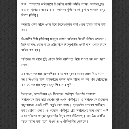
ঢাকা: নাশকতার অভিযোগে বিএনপির স্থায়ী কমিটির সদস্য গয়েশ্বর চন্দ্র
রায়কে গ্রেপ্তার করেছে ঢাকা মহানগর পুলিশের গোয়েন্দা ও অপরাধ তথ্য
বিভাগ (ডিবি)।
শুক্রবার ভোর সাড়ে ৬টার দিকে সিদ্ধেশ্বরীর বাসা থেকে তাকে আটক করা
হয়।
ডিএমপির ডিসি (মিডিয়া) মাসুদূর রহমান আটকের বিষয়টি নিশ্চিত করেছেন।
তিনি জানান, ভোর সাড়ে ৬টার দিকে সিদ্ধেশ্বরীর একটি বাসা থেকে তাকে
আটক করা হয়।
আটকের পর তাকে মিন্টু রোডে ডিবির কার্যালয়ে নিয়ে যাওয়া হয় বলে জানা
গেছে।
এর আগে গতকাল বৃহস্পতিবার রাতে গয়েশ্বরের বাসায় তল্লাশি চালানো
হয়। বিএনপির ঢাকা মহানগরের সদস্য সচিব হাবিব উন নবী খান সোহেলের
বাসায়ও গতকাল দুপুরে তল্লাশি চালায় পুলিশ।
উল্লেখ্য, আগামীকাল ২৭ ডিসেম্বর গাজীপুরে বিএনপির সমাবেশ।
সমাবেশকে ঘিরে সারা দেশের দৃষ্টি এখন গাজীপুরে। এ সমাবেশকে বিএনপির
আন্দোলনের একটি টার্নিং পয়েন্ট ভাবা হচ্ছে। ছাত্রলীগ সমাবেশ প্রতিহত
করার ঘোষণা দেয়ার পর গতকাল গাজীপুরে পাল্টা সমাবেশের ডাক দেয়ায় এটি
এখন দু’দলের জন্যই চ্যালেঞ্জিং ইস্যু হয়ে দাঁড়িয়েছে। এর ঠিক একদিন
আগে আটক করা হলো বিএনপির এ শীর্ষস্থানীয় নেতাকে।