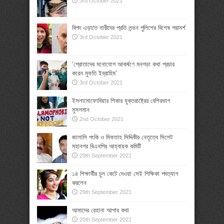
3rd October 2021
বিপদ এড়াতে নারীদের প্রতি লন্ডন পুলিশের বিশেষ পরামর্শ
3rd October 2021
‘শ্রোতাদের মনোযোগ আকর্ষণে মনগড়া কথা প্রচার
করেন মুফতি ইব্রাহিম’
3rd October 2021
ইসলামোফোবিয়ার শিকার যুক্তরাষ্ট্রের বেশিরভাগ
মুসলমান
2nd October 2021
জালালি পংকি ও মিফতাহ সিদ্দিকীর নেতৃত্বে সিলেট
মহানগর বিএনপির আহ্বায়ক কমিটি
29th September 2021
১৪ শিক্ষার্থীর চুল কেটে দেওয়া সেই শিক্ষিকা পদত্যাগ
করলেন
29th September 2021
আমাদের রেহানা আপার কথা
20th September 2021