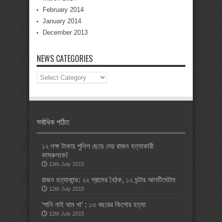
February 2014
January 2014
December 2013
NEWS CATEGORIES
News
Categories
সর্বাধিক পঠিত
১২ লক্ষ টাকায় পুলিশ ছেড়ে দেয় রাজন হত্যাকারী
কামরুলকে!
13th July 2015
রাজন হত্যাকান্ড: ২২ গ্রামের বৈঠক, ১২ ঘন্টার আলটিমেটাম
12th July 2015
‘পানি নাই ঘাম খা’ : ১৩ বছরের কিশোর হত্যা
12th July 2015