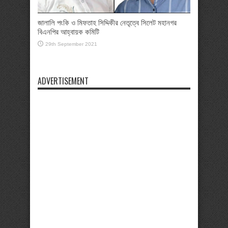
জালালি পংকি ও মিফতাহ সিদ্দিকীর নেতৃত্বে সিলেট মহানগর
বিএনপির আহ্বায়ক কমিটি
29th September 2021
ADVERTISEMENT