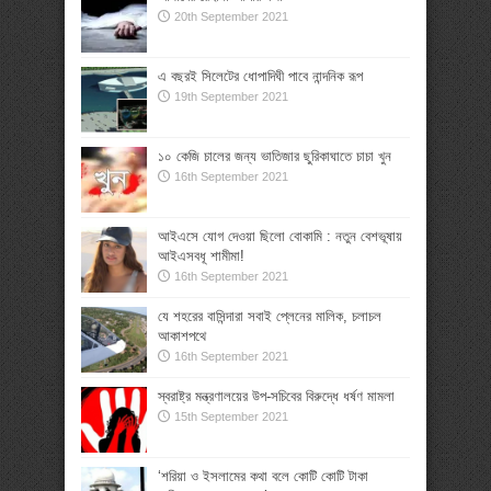
20th September 2021
এ বছরই সিলেটের ধোপাদিঘী পাবে নান্দনিক রূপ
19th September 2021
১০ কেজি চালের জন্য ভাতিজার ছুরিকাঘাতে চাচা খুন
16th September 2021
আইএসে যোগ দেওয়া ছিলো বোকামি : নতুন বেশভূষায়
আইএসবধূ শামীমা!
16th September 2021
যে শহরের বাসিন্দারা সবাই প্লেনের মালিক, চলাচল
আকাশপথে
16th September 2021
স্বরাষ্ট্র মন্ত্রণালয়ের উপ-সচিবের বিরুদ্ধে ধর্ষণ মামলা
15th September 2021
‘শরিয়া ও ইসলামের কথা বলে কোটি কোটি টাকা