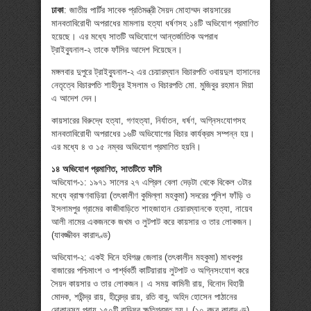
ঢাকা
: জাতীয় পার্টির সাবেক প্রতিমন্ত্রী সৈয়দ মোহাম্মদ কায়সারের
মানবতাবিরোধী অপরাধের মামলায় হত্যা ধর্ষণসহ ১৪টি অভিযোগ প্রমাণিত
হয়েছে। এর মধ্যে সাতটি অভিযোগে আন্তর্জাতিক অপরাধ
ট্রাইব্যুনাল-২ তাকে ফাঁসির আদেশ দিয়েছেন।
মঙ্গলবার দুপুরে ট্রাইব্যুনাল-২ এর চেয়ারম্যান বিচারপতি ওবায়দুল হাসানের
নেতৃত্বে বিচারপতি শাহীনুর ইসলাম ও বিচারপতি মো. মুজিবুর রহমান মিয়া
এ আদেশ দেন।
কায়সারের বিরুদ্ধে হত্যা, গণহত্যা, নির্যাতন, ধর্ষণ, অগ্নিসংযোগসহ
মানবতাবিরোধী অপরাধের ১৬টি অভিযোগের বিচার কার্যক্রম সম্পন্ন হয়।
এর মধ্যে ৪ ও ১৫ নম্বর অভিযোগ প্রমাণিত হয়নি।
১৪
অভিযোগ প্রমাণিত, সাতটিতে ফাঁসি
অভিযোগ-১: ১৯৭১ সালের ২৭ এপ্রিল বেলা দেড়টা থেকে বিকেল ৩টার
মধ্যে ব্রাহ্মণবাড়িয়া (তৎকালীণ কুমিল্লা মহকুমা) সদরের পুলিশ ফাঁড়ি ও
ইসলামপুর গ্রামের কাজীবাড়িতে শাহজাহান চেয়ারম্যানকে হত্যা, নায়েব
আলী নামের একজনকে জখম ও লুটপাট করে কায়সার ও তার লোকজন।
(যাবজ্জীবন কারাদণ্ড)
অভিযোগ-২: একই দিনে হবিগঞ্জ জেলার (তৎকালীন মহকুমা) মাধবপুর
বাজারের পশ্চিমাংশ ও পার্শ্ববর্তী কাটিয়ারায় লুটপাট ও অগ্নিসংযোগ করে
সৈয়দ কায়সার ও তার লোকজন। এ সময় কামিনী রায়, বিনোদ বিহারী
মোদক, শচীন্দ্র রায়, হীরেন্দ্র রায়, রতি বাবু, অহিদ হোসেন পাঠানের
দোকানসহ প্রায় ১৫০টি বাড়িঘর ক্ষতিগ্রস্ত হয়। (১০ বছর কারাদণ্ড)