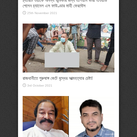
চ্যারিটি ওয়ার্কে অনন্য ভূমিকার জন্য এশিয়ান কারী এওয়ার্ড
পেলেন চ্যানেল এস ফাউণ্ডার মাহী ফেরদৌস
25th November 2021
রাজধানীতে পুরুষাঙ্গ কেটে বৃদ্ধের আত্মহত্যার চেষ্টা!
3rd October 2021