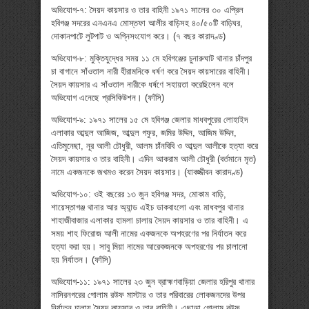
অভিযোগ-৭: সৈয়দ কায়সার ও তার বাহিনী ১৯৭১ সালের ৩০ এপ্রিল
হবিগঞ্জ সদরের এনএনএ মোস্তফা আলীর বাড়িসহ ৪০/৫০টি বাড়িঘর,
দোকানপাটে লুটপাট ও অগ্নিসংযোগ করে। (৭ বছর কারাদণ্ড)
অভিযোগ-৮: মুক্তিযুদ্ধের সময় ১১ মে হবিগঞ্জের চুনারুঘাট থানার চাঁদপুর
চা বাগানে সাঁওতাল নারী হীরামনিকে ধর্ষণ করে সৈয়দ কায়সারের বাহিনী।
সৈয়দ কায়সার এ সাঁওতাল নারীকে ধর্ষণে সহায়তা করেছিলেন বলে
অভিযোগ এনেছে প্রসিকিউশন। (ফাঁসি)
অভিযোগ-৯: ১৯৭১ সালের ১৫ মে হবিগঞ্জ জেলার মাধবপুরের লোহাইদ
এলাকার আব্দুল আজিজ, আব্দুল গফুর, জমির উদ্দিন, আজিম উদ্দিন,
এতিমুনেছা, নূর আলী চৌধুরী, আলম চাঁনবিবি ও আব্দুল আলীকে হত্যা করে
সৈয়দ কায়সার ও তার বাহিনী। এদিন আকরাম আলী চৌধুরী (বর্তমানে মৃত)
নামে একজনকে জখমও করেন সৈয়দ কায়সার। (যাবজ্জীবন কারাদণ্ড)
অভিযোগ-১০: ওই বছরের ১৩ জুন হবিগঞ্জ সদর, মোকাম বাড়ি,
শায়েস্তাগঞ্জ থানার আর অ্যান্ড এইচ ডাকবাংলো এবং মাধবপুর থানার
শাহাজীবাজার এলাকার হামলা চালায় সৈয়দ কায়সার ও তার বাহিনী। এ
সময় শাহ ফিরোজ আলী নামের একজনকে অপহরণের পর নির্যাতন করে
হত্যা করা হয়। সাবু মিয়া নামের আরেকজনকে অপহরণের পর চালানো
হয় নির্যাতন। (ফাঁসি)
অভিযোগ-১১: ১৯৭১ সালের ২৩ জুন ব্রাহ্মণবাড়িয়া জেলার হরিপুর থানার
নাসিরনগরের গোলাম রউফ মাস্টার ও তার পরিবারের লোকজনদের উপর
নির্যাতন চালায় সৈয়দ কায়সার ও তার বাহিনী। এছাড়া গোলাম রউফ