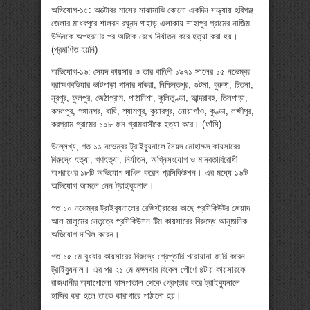
অভিযোগ-১৫: অক্টোবর মাসের মাঝামাঝি কোনো একদিন সন্ধ্যায় হবিগঞ্জ
জেলার মাধবপুরে শালবন রঘুনন্দ পাহাড় এলাকায় শাহাপুর গ্রামের নাজিম
উদ্দিনকে অপহরণের পর আটকে রেখে নির্যাতন করে হত্যা করা হয়।
(প্রমাণিত হয়নি)
অভিযোগ-১৬: সৈয়দ কায়সার ও তার বাহিনী ১৯৭১ সালের ১৫ নভেম্বর
ব্রাহ্মণবড়িয়ার ভাটপাড়া থানার দাউরা, নিশ্চিন্তপুর, গুটমা, বুরুঙ্গা, চিতনা,
নূরপুর, ফুলপুর, জেঠাগ্রাম, পাঠানিশা, কুলিতুণ্ডা, আন্দ্রাবহ, তিলপাড়া,
কমলপুর, গঙ্গানগর, বাঘি, শ্যামপুর, কুয়ারপুর, নোয়াগাঁও, কুণ্ডা, লক্ষ্মীপুর,
করগ্রাম গ্রামের ১০৮ জন গ্রামবাসীকে হত্যা করে। (ফাঁসি)
উল্লেখ্য, গত ১১ নভেম্বর ট্রাইব্যুনালে সৈয়দ মোহাম্মদ কায়সারের
বিরুদ্ধে হত্যা, গণহত্যা, নির্যাতন, অগ্নিসংযোগ ও মানবতাবিরোধী
অপরাধের ১৮টি অভিযোগ দাখিল করেন প্রসিকিউশন। এর মধ্যে ১৬টি
অভিযোগ আমলে নেন ট্রাইব্যুনাল।
গত ১০ নভেম্বর ট্রাইব্যুনালের রেজিস্ট্রারের কাছে প্রসিকিউটর জেয়াদ
আল মালুমের নেতৃত্বে প্রসিকিউশন টিম কায়সারের বিরুদ্ধে আনুষ্ঠানিক
অভিযোগ দাখিল করেন।
গত ১৫ মে বুধবার কায়সারের বিরুদ্ধে গ্রেপ্তারি পরোয়ানা জারি করেন
ট্রাইব্যুনাল। এর পর ২১ মে মঙ্গলবার বিকেল পৌণে ৪টায় কায়সারকে
রাজধানীর অ্যাপোলো হাসপাতাল থেকে গ্রেপ্তার করে ট্রাইব্যুনালে
হাজির করা হলে তাকে কারাগারে পাঠানো হয়।