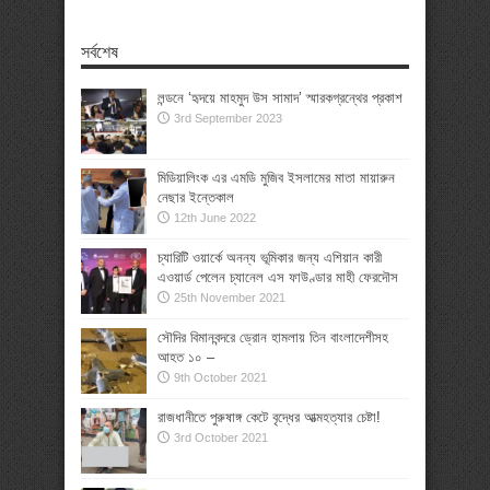
সর্বশেষ
লন্ডনে ‘হৃদয়ে মাহমুদ উস সামাদ’ স্মারকগ্রন্থের প্রকাশ
3rd September 2023
মিডিয়ালিংক এর এমডি মুজিব ইসলামের মাতা মায়ারুন
নেছার ইন্তেকাল
12th June 2022
চ্যারিটি ওয়ার্কে অনন্য ভূমিকার জন্য এশিয়ান কারী
এওয়ার্ড পেলেন চ্যানেল এস ফাউণ্ডার মাহী ফেরদৌস
25th November 2021
সৌদির বিমানবন্দরে ড্রোন হামলায় তিন বাংলাদেশীসহ
আহত ১০ –
9th October 2021
রাজধানীতে পুরুষাঙ্গ কেটে বৃদ্ধের আত্মহত্যার চেষ্টা!
3rd October 2021