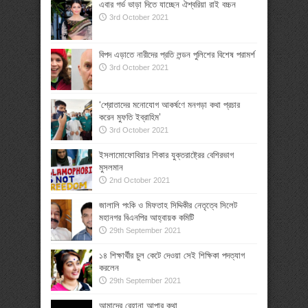
এবার গর্ভ ভাড়া দিতে যাচ্ছেন ঐশ্বরিয়া রাই বচ্চন
3rd October 2021
বিপদ এড়াতে নারীদের প্রতি লন্ডন পুলিশের বিশেষ পরামর্শ
3rd October 2021
‘শ্রোতাদের মনোযোগ আকর্ষণে মনগড়া কথা প্রচার
করেন মুফতি ইব্রাহিম’
3rd October 2021
ইসলামোফোবিয়ার শিকার যুক্তরাষ্ট্রের বেশিরভাগ
মুসলমান
2nd October 2021
জালালি পংকি ও মিফতাহ সিদ্দিকীর নেতৃত্বে সিলেট
মহানগর বিএনপির আহ্বায়ক কমিটি
29th September 2021
১৪ শিক্ষার্থীর চুল কেটে দেওয়া সেই শিক্ষিকা পদত্যাগ
করলেন
29th September 2021
আমাদের রেহানা আপার কথা