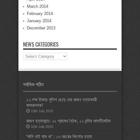
March 2014
February 2014
January 2014
December 2013
NEWS CATEGORIES
News
Categories
সর্বাধিক পঠিত
১২ লক্ষ টাকায় পুলিশ ছেড়ে দেয় রাজন হত্যাকারী
কামরুলকে!
13th July 2015
রাজন হত্যাকান্ড: ২২ গ্রামের বৈঠক, ১২ ঘন্টার আলটিমেটাম
12th July 2015
‘পানি নাই ঘাম খা’ : ১৩ বছরের কিশোর হত্যা