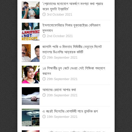
‘শ্রোতাদের মনোযোগ আকর্ষণে মনগড়া কথা প্রচার
করেন মুফতি ইব্রাহিম’
3rd October 2021
ইসলামোফোবিয়ার শিকার যুক্তরাষ্ট্রের বেশিরভাগ
মুসলমান
2nd October 2021
জালালি পংকি ও মিফতাহ সিদ্দিকীর নেতৃত্বে সিলেট
মহানগর বিএনপির আহ্বায়ক কমিটি
29th September 2021
১৪ শিক্ষার্থীর চুল কেটে দেওয়া সেই শিক্ষিকা পদত্যাগ
করলেন
29th September 2021
আমাদের রেহানা আপার কথা
20th September 2021
এ বছরই সিলেটের ধোপাদিঘী পাবে নান্দনিক রূপ
19th September 2021