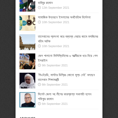
হাবিবুর রহমান
12th September 2021
সামাজিক উন্নয়নে ইসলামের অর্থনৈতিক নির্দেশনা
10th September 2021
তালেবানের প্রশংসা করে বক্তব্য দেয়ায় জামে মসজিদের
খতিব আটক
10th September 2021
জেল পালানো ফিলিস্তিনিদের ৬ আত্মীয়কে ধরে নিয়ে গেল
ইসরাইল
9th September 2021
‘পিএইচডি, মাস্টার ডিগ্রির কোনো মূল্য নেই’ বলছেন
তালেবান শিক্ষামন্ত্রী
8th September 2021
সিলেট জেলা আ.লীগের ভারপ্রাপ্ত সভাপতি হলেন
শফিকুর রহমান
6th September 2021