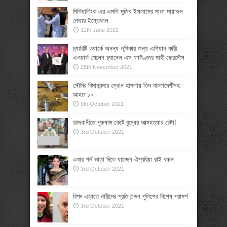
মিডিয়ালিংক এর এমডি মুজিব ইসলামের মাতা মায়ারুন
নেছার ইন্তেকাল
12th June 2022
চ্যারিটি ওয়ার্কে অনন্য ভূমিকার জন্য এশিয়ান কারী
এওয়ার্ড পেলেন চ্যানেল এস ফাউণ্ডার মাহী ফেরদৌস
25th November 2021
সৌদির বিমানবন্দরে ড্রোন হামলায় তিন বাংলাদেশীসহ
আহত ১০ –
9th October 2021
রাজধানীতে পুরুষাঙ্গ কেটে বৃদ্ধের আত্মহত্যার চেষ্টা!
3rd October 2021
এবার গর্ভ ভাড়া দিতে যাচ্ছেন ঐশ্বরিয়া রাই বচ্চন
3rd October 2021
বিপদ এড়াতে নারীদের প্রতি লন্ডন পুলিশের বিশেষ পরামর্শ
3rd October 2021