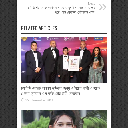
Next:
আইজিপির কাছে অভিযোগ করায় যুবলীগ নেতাকে থানায়
ধরে এনে বেধড়ক পেটালেন ওসি!
RELATED ARTICLES
চ্যারিটি ওয়ার্কে অনন্য ভূমিকার জন্য এশিয়ান কারী এওয়ার্ড
পেলেন চ্যানেল এস ফাউণ্ডার মাহী ফেরদৌস
25th November 2021