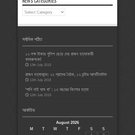
NEWS CATEGORIES
News
Categories
সর্বাধিক পঠিত
১২ লক্ষ টাকায় পুলিশ ছেড়ে দেয় রাজন হত্যাকারী
কামরুলকে!
13th July 2015
রাজন হত্যাকান্ড: ২২ গ্রামের বৈঠক, ১২ ঘন্টার আলটিমেটাম
12th July 2015
‘পানি নাই ঘাম খা’ : ১৩ বছরের কিশোর হত্যা
12th July 2015
আর্কাইভ
August 2026
M
T
W
T
F
S
S