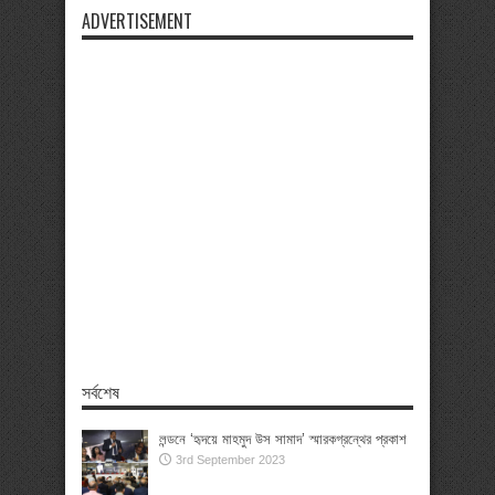
ADVERTISEMENT
সর্বশেষ
লন্ডনে ‘হৃদয়ে মাহমুদ উস সামাদ’ স্মারকগ্রন্থের প্রকাশ
3rd September 2023