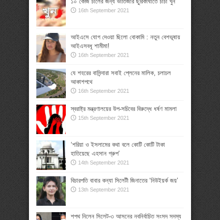
১০ কেজি চালের জন্য ভাতিজার ছুরিকাঘাতে চাচা খুন
16th September 2021
আইএসে যোগ দেওয়া ছিলো বোকামি : নতুন বেশভূষায়
আইএসবধূ শামীমা!
16th September 2021
যে শহরের বাসিন্দারা সবাই প্লেনের মালিক, চলাচল
আকাশপথে
16th September 2021
স্বরাষ্ট্র মন্ত্রণালয়ের উপ-সচিবের বিরুদ্ধে ধর্ষণ মামলা
15th September 2021
‘শরিয়া ও ইসলামের কথা বলে কোটি কোটি টাকা
হাতিয়েছে এহসান গ্রুপ’
14th September 2021
বিচারপতি বাবার কন্যা সিলেটী জিনাতের ‘নিউইয়র্ক জয়’
13th September 2021
শপথ নিলেন সিলেট-৩ আসনের নবনির্বাচিত সংসদ সদস্য