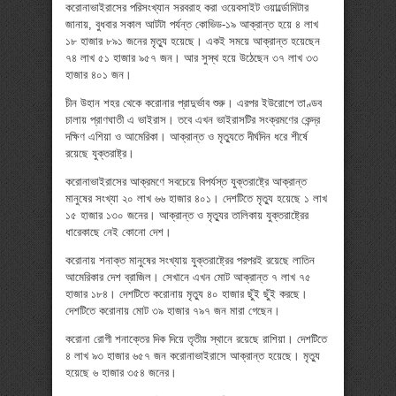
করোনাভাইরাসের পরিসংখ্যান সরবরাহ করা ওয়েবসাইট ওয়ার্ল্ডোমিটার
জানায়, বুধবার সকাল আটটা পর্যন্ত কোভিড-১৯ আক্রান্ত হয়ে ৪ লাখ
১৮ হাজার ৮৯১ জনের মৃত্যু হয়েছে। একই সময়ে আক্রান্ত হয়েছেন
৭৪ লাখ ৫১ হাজার ৯৫৭ জন। আর সুস্থ হয়ে উঠেছেন ৩৭ লাখ ৩৩
হাজার ৪০১ জন।
চীন উহান শহর থেকে করোনার প্রাদুর্ভাব শুরু। এরপর ইউরোপে তাণ্ডব
চালায় প্রাণঘাতী এ ভাইরাস। তবে এখন ভাইরাসটির সংক্রমণের কেন্দ্র
দক্ষিণ এশিয়া ও আমেরিকা। আক্রান্ত ও মৃত্যুতে দীর্ঘদিন ধরে শীর্ষে
রয়েছে যুক্তরাষ্ট্র।
করোনাভাইরাসের আক্রমণে সবচেয়ে বিপর্যস্ত যুক্তরাষ্ট্রে আক্রান্ত
মানুষের সংখ্যা ২০ লাখ ৬৬ হাজার ৪০১। দেশটিতে মৃত্যু হয়েছে ১ লাখ
১৫ হাজার ১৩০ জনের। আক্রান্ত ও মৃত্যুর তালিকায় যুক্তরাষ্ট্রের
ধারেকাছে নেই কোনো দেশ।
করোনায় শনাক্ত মানুষের সংখ্যায় যুক্তরাষ্ট্রের পরপরই রয়েছে লাতিন
আমেরিকার দেশ ব্রাজিল। সেখানে এখন মোট আক্রান্ত ৭ লাখ ৭৫
হাজার ১৮৪। দেশটিতে করোনায় মৃত্যু ৪০ হাজার ছুঁই ছুঁই করছে।
দেশটিতে করোনায় মোট ৩৯ হাজার ৭৯৭ জন মারা গেছেন।
করোনা রোগী শনাক্তের দিক দিয়ে তৃতীয় স্থানে রয়েছে রাশিয়া। দেশটিতে
৪ লাখ ৯৩ হাজার ৬৫৭ জন করোনাভাইরাসে আক্রান্ত হয়েছে। মৃত্যু
হয়েছে ৬ হাজার ৩৫৪ জনের।